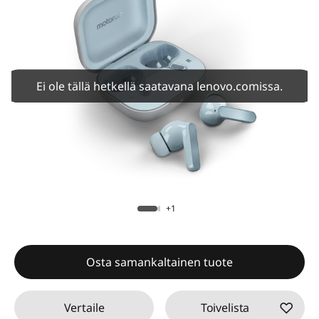
Ei ole tällä hetkellä saatavana lenovo.comissa.
+1
Osta samankaltainen tuote
Vertaile
Toivelista