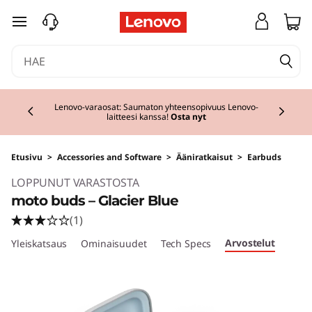
siirry pääsisältöön
Currently displaying item 2 of 3
Lenovo-varaosat: Saumaton yhteensopivuus Lenovo-
laitteesi kanssa!
Osta nyt
Etusivu
>
Accessories and Software
>
Ääniratkaisut
>
Earbuds
LOPPUNUT VARASTOSTA
moto buds – Glacier Blue
(1)
Arvostelut
Yleiskatsaus
Ominaisuudet
Tech Specs