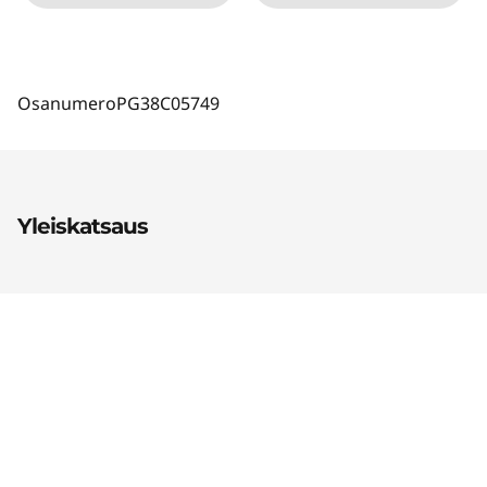
Osanumero
PG38C05749
Yleiskatsaus