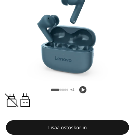
+4
3W-4W
Lisää ostoskoriin