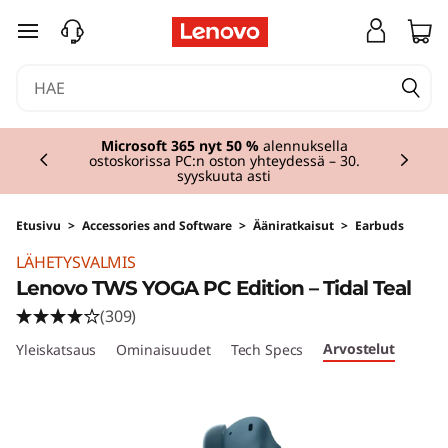
siirry pääsisältöön
Currently displaying item 3 of 3
Microsoft 365 nyt 50 %
alennuksella
ostoskorissa PC:n oston yhteydessä – 30.
syyskuuta asti
Etusivu
>
Accessories and Software
>
Ääniratkaisut
>
Earbuds
LÄHETYSVALMIS
Lenovo TWS YOGA PC Edition – Tidal Teal
(309)
Arvostelut
Yleiskatsaus
Ominaisuudet
Tech Specs