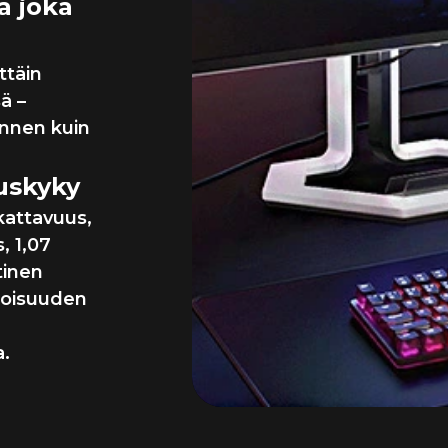
a joka
ttäin
ä –
ennen kuin
uskyky
kattavuus,
, 1,07
ttinen
loisuuden
a.