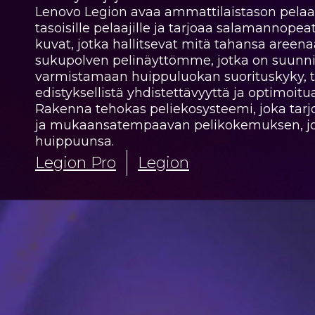
Lenovo Legion avaa ammattilaistason pela
tasoisille pelaajille ja tarjoaa salamannopea
kuvat, jotka hallitsevat mitä tahansa areen
sukupolven pelinäyttömme, jotka on suunni
varmistamaan huippuluokan suorituskyky, t
edistyksellistä yhdistettävyyttä ja optimoit
Rakenna tehokas peliekosysteemi, joka ta
ja mukaansatempaavan pelikokemuksen, jok
huippuunsa.
Legion Pro
Legion
Legion P