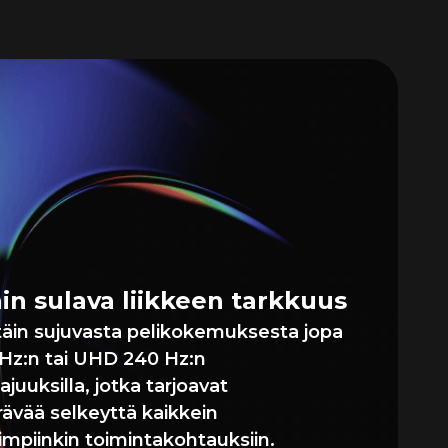
amannopea
ikka,
kisen sulava
kokemus
täin sulava liikkeen tarkkuus
ttäin sujuvasta pelikokemuksesta jopa
Hz:n tai UHD 240 Hz:n
aajuuksilla, jotka tarjoavat
rävää selkeyttä kaikkein
simpiinkin toimintakohtauksiin.