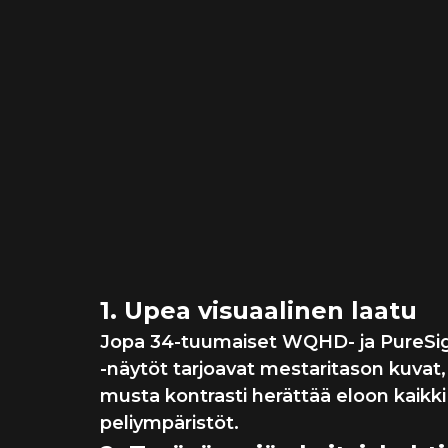
Pikselintäydelline
tarkkuus ja
realismi
ennennäkemättöm
tavalla
1. Upea visuaalinen laatu
Jopa 34-tuumaiset WQHD- ja PureSi
-näytöt tarjoavat mestaritason kuvat,
musta kontrasti herättää eloon kaikki
peliympäristöt.