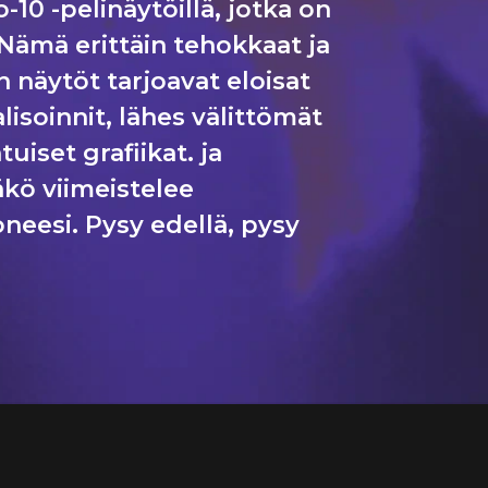
ro-10 -pelinäytöillä, jotka on
Nämä erittäin tehokkaat ja
 näytöt tarjoavat eloisat
isoinnit, lähes välittömät
uiset grafiikat. ja
kö viimeistelee
neesi. Pysy edellä, pysy