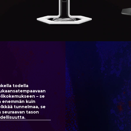
kella todella
ukaansatempaavaan
elikokemukseen – se
n enemmän kuin
lkkää tunnelmaa, se
n seuraavan tason
dellisuutta.