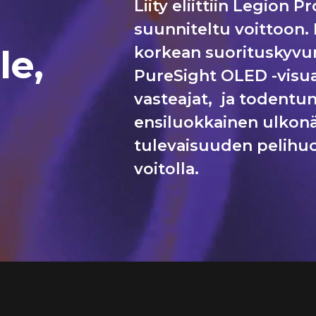
Liity eliittiin Legion P
suunniteltu voittoon. 
le,
korkean suorituskyvun
PureSight OLED -visual
vasteajat, ja todentunt
ensiluokkainen ulkonä
tulevaisuuden pelihuo
voitolla.