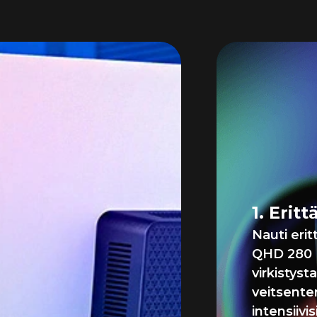
Sal
grafi
silk
peli
1. Erit
Nauti eri
QHD 280 
virkistyst
veitsente
intensiivi