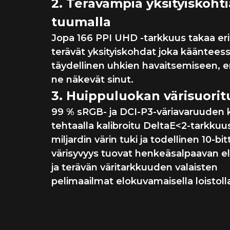
2. Terävämpiä yksityiskohti
tuumalla
Jopa 166 PPI UHD -tarkkuus takaa eri
terävät yksityiskohdat joka käänteess
täydellinen uhkien havaitsemiseen, 
ne näkevät sinut.
3. Huippuluokan värisuorit
99 % sRGB- ja DCI-P3-väriavaruuden 
tehtaalla kalibroitu DeltaE<2-tarkkuus
miljardin värin tuki ja todellinen 10-bi
värisyvyys tuovat henkeäsalpaavan e
ja terävän väritarkkuuden valaisten
pelimaailmat elokuvamaisella loistoll