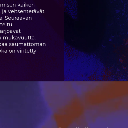
amisen kaiken
t ja veitsenterävät
aa. Seuraavan
teltu
arjoavat
ua mukavuutta.
rjoaa saumattoman
a on viritetty
ro