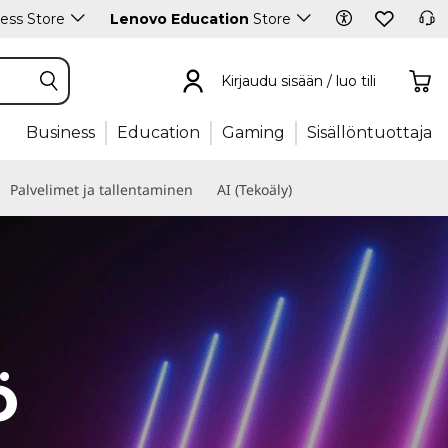
ess Store
Lenovo Education
Store
Kirjaudu sisään / luo tili
Business
Education
Gaming
Sisällöntuottaja
Palvelimet ja tallentaminen
AI (Tekoäly)
ö