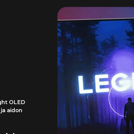
n
ällä
ght OLED
 ja aidon