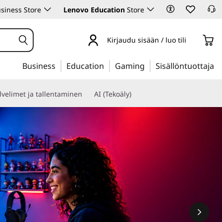
siness Store
Lenovo Education
Store
Kirjaudu sisään / luo tili
Business
Education
Gaming
Sisällöntuottaja
lvelimet ja tallentaminen
AI (Tekoäly)