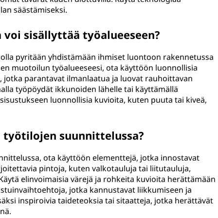
ilan säästämiseksi.
a voi sisällyttää työalueeseen?
, jolla pyritään yhdistämään ihmiset luontoon rakennetussa
lisen muotoilun työalueeseesi, ota käyttöön luonnollisia
ä, jotka parantavat ilmanlaatua ja luovat rauhoittavan
alla työpöydät ikkunoiden lähelle tai käyttämällä
 sisustukseen luonnollisia kuvioita, kuten puuta tai kiveä,
 työtilojen suunnittelussa?
unnittelussa, ota käyttöön elementtejä, jotka innostavat
oitettavia pintoja, kuten valkotauluja tai liitutauluja,
 Käytä elinvoimaisia värejä ja rohkeita kuvioita herättämään
 istuinvaihtoehtoja, jotka kannustavat liikkumiseen ja
säksi inspiroivia taideteoksia tai sitaatteja, jotka herättävät
inä.