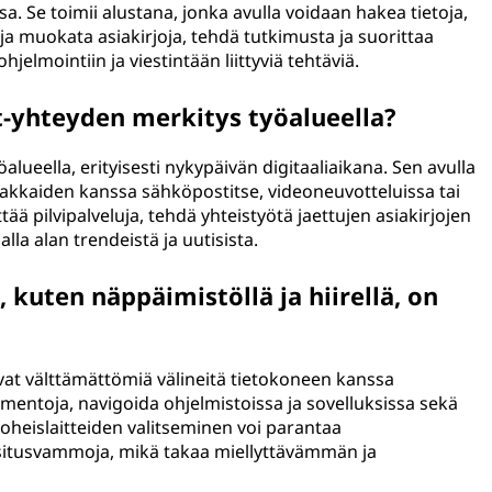
. Se toimii alustana, jonka avulla voidaan hakea tietoja,
 muokata asiakirjoja, tehdä tutkimusta ja suorittaa
ohjelmointiin ja viestintään liittyviä tehtäviä.
t-yhteyden merkitys työalueella?
alueella, erityisesti nykypäivän digitaaliaikana. Sen avulla
asiakkaiden kanssa sähköpostitse, videoneuvotteluissa tai
ttää pilvipalveluja, tehdä yhteistyötä jaettujen asiakirjojen
lla alan trendeistä ja uutisista.
a, kuten näppäimistöllä ja hiirellä, on
 ovat välttämättömiä välineitä tietokoneen kanssa
omentoja, navigoida ohjelmistoissa ja sovelluksissa sekä
oheislaitteiden valitseminen voi parantaa
asitusvammoja, mikä takaa miellyttävämmän ja