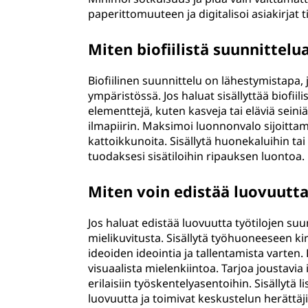
paperittomuuteen ja digitalisoi asiakirjat t
Miten biofiilistä suunnittelu
Biofiilinen suunnittelu on lähestymistapa
ympäristössä. Jos haluat sisällyttää biofii
elementtejä, kuten kasveja tai eläviä seini
ilmapiirin. Maksimoi luonnonvalo sijoittam
kattoikkunoita. Sisällytä huonekaluihin tai
tuodaksesi sisätiloihin ripauksen luontoa.
Miten voin edistää luovuutta
Jos haluat edistää luovuutta työtilojen su
mielikuvitusta. Sisällytä työhuoneeseen kirj
ideoiden ideointia ja tallentamista varten.
visuaalista mielenkiintoa. Tarjoa joustavia
erilaisiin työskentelyasentoihin. Sisällytä li
luovuutta ja toimivat keskustelun herättäj