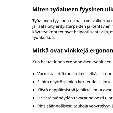
Miten työalueen fyysinen ul
Työalueen fyysinen ulkoasu voi vaikuttaa mer
ja räätälöity erityistarpeiden ja -tehtävie
käytetyt kohteet ovat helposti saatavilla, m
työnkulkua.
Mitkä ovat vinkkejä ergono
Kun haluat luoda ergonomisen työalueen, 
Varmista, että tuoli tukee selkääsi kunno
Sijoita näyttö silmien korkeudelle, jotta
Käytä näppäimistöä ja hiirtä, jotka ova
Järjestä työpöydän tavarat helposti ulottu
Pidä säännöllisesti taukoja venyttelyyn 