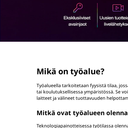
l
ö
u
n
e
?
page hero 2/3
Mikä on työalue?
Työalueella tarkoitetaan fyysistä tilaa, jos
tai koulutuksellisessa ympäristössä. Se voi
laitteet ja välineet tuottavuuden helpottam
Mitkä ovat työalueen olenna
Teknologiapainotteisessa työtilassa olenn