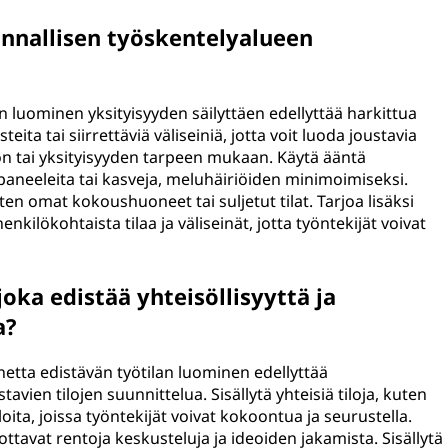
innallisen työskentelyalueen
 luominen yksityisyyden säilyttäen edellyttää harkittua
ta tai siirrettäviä väliseiniä, jotta voit luoda joustavia
yön tai yksityisyyden tarpeen mukaan. Käytä ääntä
paneeleita tai kasveja, meluhäiriöiden minimoimiseksi.
en omat kokoushuoneet tai suljetut tilat. Tarjoa lisäksi
 henkilökohtaista tilaa ja väliseinät, jotta työntekijät voivat
oka edistää yhteisöllisyyttä ja
a?
netta edistävän työtilan luominen edellyttää
ien tilojen suunnittelua. Sisällytä yhteisiä tiloja, kuten
iloita, joissa työntekijät voivat kokoontua ja seurustella.
ttavat rentoja keskusteluja ja ideoiden jakamista. Sisällytä