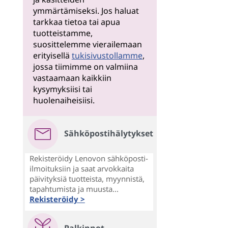
ymmärtämiseksi. Jos haluat
tarkkaa tietoa tai apua
tuotteistamme,
suosittelemme vierailemaan
erityisellä
tukisivustollamme
,
jossa tiimimme on valmiina
vastaamaan kaikkiin
kysymyksiisi tai
huolenaiheisiisi.
Sähköpostihälytykset
Rekisteröidy Lenovon sähköposti-
ilmoituksiin ja saat arvokkaita
päivityksiä tuotteista, myynnistä,
tapahtumista ja muusta...
Rekisteröidy >