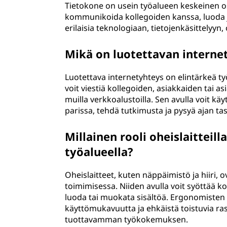
Tietokone on usein työalueen keskeinen osa
kommunikoida kollegoiden kanssa, luoda ja
erilaisia teknologiaan, tietojenkäsittelyyn, 
Mikä on luotettavan interne
Luotettava internetyhteys on elintärkeä työ
voit viestiä kollegoiden, asiakkaiden tai 
muilla verkkoalustoilla. Sen avulla voit käy
parissa, tehdä tutkimusta ja pysyä ajan tasa
Millainen rooli oheislaitteill
työalueella?
Oheislaitteet, kuten näppäimistö ja hiiri,
toimimisessa. Niiden avulla voit syöttää k
luoda tai muokata sisältöä. Ergonomisten 
käyttömukavuutta ja ehkäistä toistuvia r
tuottavamman työkokemuksen.