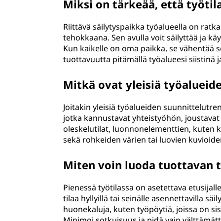
Miksi on tärkeää, että työtila
Riittävä säilytyspaikka työalueella on ratka
tehokkaana. Sen avulla voit säilyttää ja käyt
Kun kaikelle on oma paikka, se vähentää s
tuottavuutta pitämällä työalueesi siistinä 
Mitkä ovat yleisiä työalueid
Joitakin yleisiä työalueiden suunnittelut
jotka kannustavat yhteistyöhön, joustava
oleskelutilat, luonnonelementtien, kuten 
sekä rohkeiden värien tai luovien kuvioide
Miten voin luoda tuottavan 
Pienessä työtilassa on asetettava etusijal
tilaa hyllyillä tai seinälle asennettavilla s
huonekaluja, kuten työpöytiä, joissa on sis
Minimoi sotkuisuus ja pidä vain välttämätt