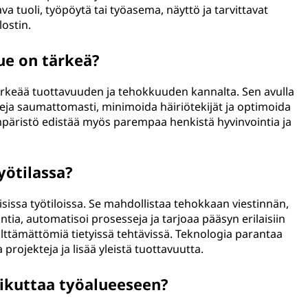
a tuoli, työpöytä tai työasema, näyttö ja tarvittavat
lostin.
ue on tärkeä?
ärkeää tuottavuuden ja tehokkuuden kannalta. Sen avulla
sseja saumattomasti, minimoida häiriötekijät ja optimoida
ympäristö edistää myös parempaa henkistä hyvinvointia ja
yötilassa?
isissa työtiloissa. Se mahdollistaa tehokkaan viestinnän,
intia, automatisoi prosesseja ja tarjoaa pääsyn erilaisiin
välttämättömiä tietyissä tehtävissä. Teknologia parantaa
projekteja ja lisää yleistä tuottavuutta.
ikuttaa työalueeseen?