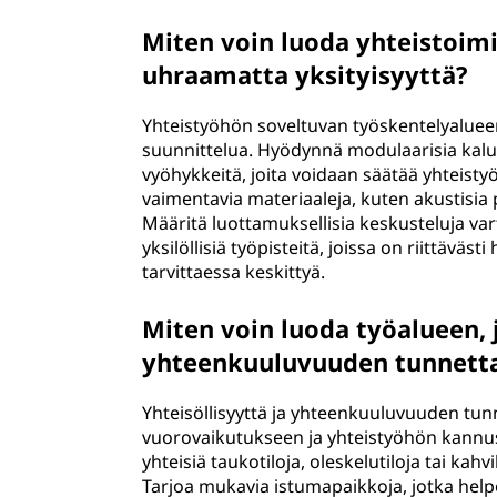
Miten voin luoda yhteistoim
uhraamatta yksityisyyttä?
Yhteistyöhön soveltuvan työskentelyalueen
suunnittelua. Hyödynnä modulaarisia kalustei
vyöhykkeitä, joita voidaan säätää yhteist
vaimentavia materiaaleja, kuten akustisia 
Määritä luottamuksellisia keskusteluja vart
yksilöllisiä työpisteitä, joissa on riittävästi
tarvittaessa keskittyä.
Miten voin luoda työalueen, j
yhteenkuuluvuuden tunnett
Yhteisöllisyyttä ja yhteenkuuluvuuden tun
vuorovaikutukseen ja yhteistyöhön kannustav
yhteisiä taukotiloja, oleskelutiloja tai kahv
Tarjoa mukavia istumapaikkoja, jotka helpo