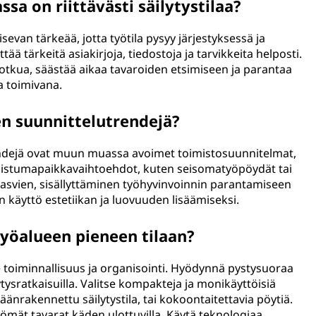
ssa on riittävästi säilytystilaa?
isevan tärkeää, jotta työtila pysyy järjestyksessä ja
tää tärkeitä asiakirjoja, tiedostoja ja tarvikkeita helposti.
otkua, säästää aikaa tavaroiden etsimiseen ja parantaa
ja toimivana.
en suunnittelutrendejä?
rendejä ovat muun muassa avoimet toimistosuunnitelmat,
t istumapaikkavaihtoehdot, kuten seisomatyöpöydät tai
kasvien, sisällyttäminen työhyvinvoinnin parantamiseen
n käyttö estetiikan ja luovuuden lisäämiseksi.
työalueen pieneen tilaan?
le toiminnallisuus ja organisointi. Hyödynnä pystysuoraa
äilytysratkaisuilla. Valitse kompakteja ja monikäyttöisiä
äänrakennettu säilytystila, tai kokoontaitettavia pöytiä.
ömät tavarat käden ulottuvilla. Käytä teknologiaa