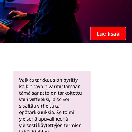
Lue lisää
Vaikka tarkkuus on pyritty
kaikin tavoin varmistamaan,
tämä sanasto on tarkoitettu
vain viitteeksi, ja se voi
sisältää virheitä tai
epätarkkuuksia. Se toimii
yleisenä apuvälineenä
yleisesti käytettyjen termien
ja käsitteiden