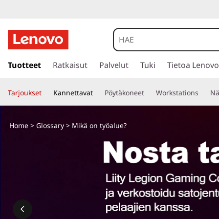
M
i
k
s
i
Tuotteet
Ratkaisut
Palvelut
Tuki
Tietoa Lenovo
ä
i
r
o
Tarjoukset
Kannettavat
Pöytäkoneet
Workstations
Nä
r
y
n
p
Home
>
Glossary
> Mikä on työalue?
ä
t
ä
s
y
i
s
ö
ä
l
a
t
ö