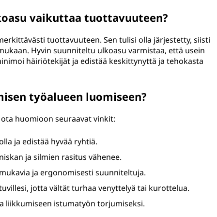
koasu vaikuttaa tuottavuuteen?
kittävästi tuottavuuteen. Sen tulisi olla järjestetty, siisti
n mukaan. Hyvin suunniteltu ulkoasu varmistaa, että usein
inimoi häiriötekijät ja edistää keskittynyttä ja tehokasta
misen työalueen luomiseen?
ota huomioon seuraavat vinkit:
lla ja edistää hyvää ryhtiä.
 niskan ja silmien rasitus vähenee.
t mukavia ja ergonomisesti suunniteltuja.
villesi, jotta vältät turhaa venyttelyä tai kurottelua.
ja liikkumiseen istumatyön torjumiseksi.