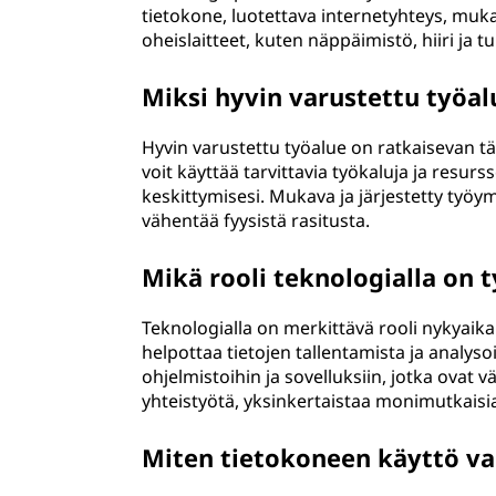
tietokone, luotettava internetyhteys, mukav
oheislaitteet, kuten näppäimistö, hiiri ja tu
Miksi hyvin varustettu työal
Hyvin varustettu työalue on ratkaisevan t
voit käyttää tarvittavia työkaluja ja resur
keskittymisesi. Mukava ja järjestetty työ
vähentää fyysistä rasitusta.
Mikä rooli teknologialla on t
Teknologialla on merkittävä rooli nykyaika
helpottaa tietojen tallentamista ja analyso
ohjelmistoihin ja sovelluksiin, jotka ovat 
yhteistyötä, yksinkertaistaa monimutkaisia 
Miten tietokoneen käyttö va