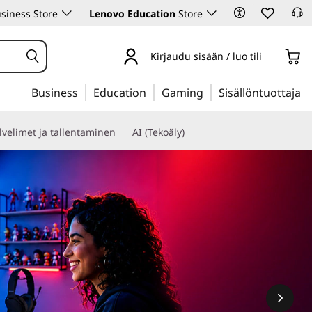
siness Store
Lenovo Education
Store
Kirjaudu sisään / luo tili
Business
Education
Gaming
Sisällöntuottaja
lvelimet ja tallentaminen
AI (Tekoäly)