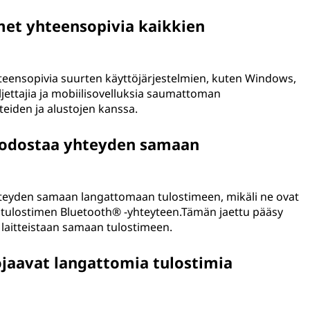
et yhteensopivia kaikkien
eensopivia suurten käyttöjärjestelmien, kuten Windows,
jettajia ja mobiilisovelluksia saumattoman
teiden ja alustojen kanssa.
uodostaa yhteyden samaan
yhteyden samaan langattomaan tulostimeen, mikäli ne ovat
y tulostimen Bluetooth® -yhteyteen.Tämän jaettu pääsy
ja laitteistaan samaan tulostimeen.
jaavat langattomia tulostimia