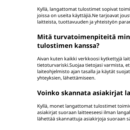
Kyllä, langattomat tulostimet sopivat toimist
joissa on useita käyttäjiä.Ne tarjoavat jou
laitteista, tuottavuuden ja yhteistyön par
Mitä turvatoimenpiteitä min
tulostimen kanssa?
Aivan kuten kaikki verkkoosi kytkettyjä lai
tietoturvariski.Suojaa tietojasi varmista, 
laiteohjelmisto ajan tasalla ja käytät suoj
yhteyksien, lähettämiseen.
Voinko skannata asiakirjat l
Kyllä, monet langattomat tulostimet toimi
asiakirjat suoraan laitteeseesi ilman langa
lähettää skannattuja asiakirjoja suoraan sä