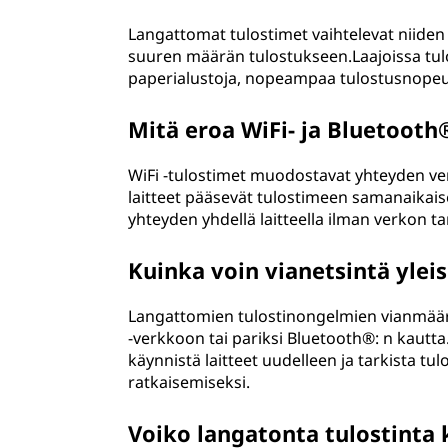
Langattomat tulostimet vaihtelevat niiden 
suuren määrän tulostukseen.Laajoissa tulo
paperialustoja, nopeampaa tulostusnopeutta
Mitä eroa WiFi- ja Bluetooth®
WiFi -tulostimet muodostavat yhteyden ver
laitteet pääsevät tulostimeen samanaikais
yhteyden yhdellä laitteella ilman verkon tarv
Kuinka voin vianetsintä ylei
Langattomien tulostinongelmien vianmäärity
-verkkoon tai pariksi Bluetooth®: n kautta.
käynnistä laitteet uudelleen ja tarkista tu
ratkaisemiseksi.
Voiko langatonta tulostinta