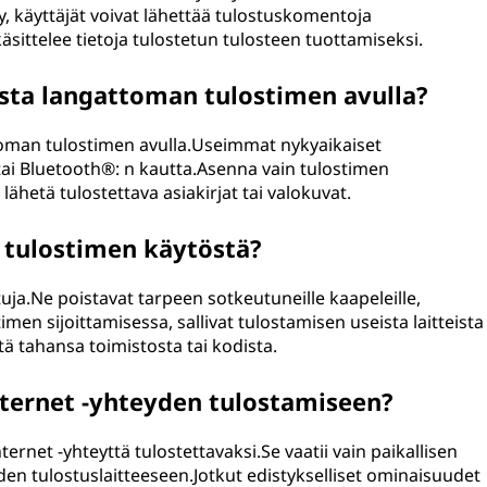
ty, käyttäjät voivat lähettää tulostuskomentoja
käsittelee tietoja tulostetun tulosteen tuottamiseksi.
sta langattoman tulostimen avulla?
ttoman tulostimen avulla.Useimmat nykyaikaiset
 tai Bluetooth®: n kautta.Asenna vain tulostimen
 lähetä tulostettava asiakirjat tai valokuvat.
 tulostimen käytöstä?
uja.Ne poistavat tarpeen sotkeutuneille kaapeleille,
n sijoittamisessa, sallivat tulostamisen useista laitteista
ä tahansa toimistosta tai kodista.
nternet -yhteyden tulostamiseen?
ternet -yhteyttä tulostettavaksi.Se vaatii vain paikallisen
den tulostuslaitteeseen.Jotkut edistykselliset ominaisuudet