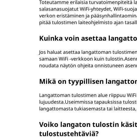
Toteutamme erilaisia turvatoimenpiteitä 
salasanasuojatut WiFi-yhteydet, WiFi-suoja
verkon eristäminen ja pääsynhallintaomin
pitää tulostimen laiteohjelmisto ajan tasal
Kuinka voin asettaa langatt
Jos haluat asettaa langattoman tulostimen 
samaan WiFi -verkkoon kuin tulostin.Asenna
noudata näytön ohjeita onnistuneen asen
Mikä on tyypillisen langatt
Langattoman tulostimen alue riippuu WiFi 
lujuudesta.Useimmissa tapauksissa tulosti
langattomasta tukiasemasta tai laitteesta,
Voiko langaton tulostin käsi
tulostustehtäviä?