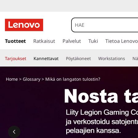
s
i
Tuotteet
Ratkaisut
Palvelut
Tuki
Tietoa Lenovo
i
r
Tarjoukset
Kannettavat
Pöytäkoneet
Workstations
Nä
r
y
p
Home
>
Glossary
> Mikä on langaton tulostin?
ä
ä
s
i
s
ä
l
t
ö