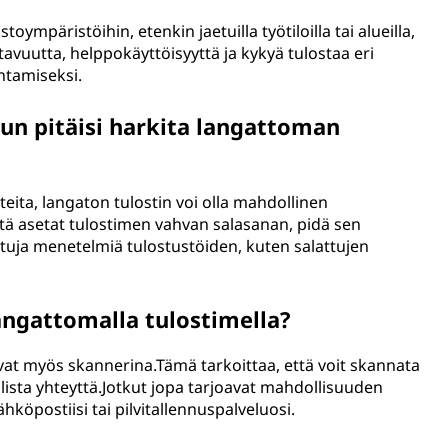
oympäristöihin, etenkin jaetuilla työtiloilla tai alueilla,
stavuutta, helppokäyttöisyyttä ja kykyä tulostaa eri
antamiseksi.
un pitäisi harkita langattoman
tteita, langaton tulostin voi olla mahdollinen
että asetat tulostimen vahvan salasanan, pidä sen
attuja menetelmiä tulostustöiden, kuten salattujen
angattomalla tulostimella?
vat myös skannerina.Tämä tarkoittaa, että voit skannata
llista yhteyttä.Jotkut jopa tarjoavat mahdollisuuden
hköpostiisi tai pilvitallennuspalveluosi.