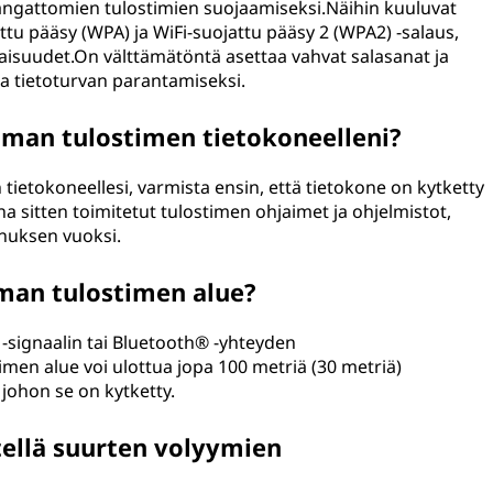
langattomien tulostimien suojaamiseksi.Näihin kuuluvat
ttu pääsy (WPA) ja WiFi-suojattu pääsy 2 (WPA2) -salaus,
aisuudet.On välttämätöntä asettaa vahvat salasanat ja
la tietoturvan parantamiseksi.
oman tulostimen tietokoneelleni?
tietokoneellesi, varmista ensin, että tietokone on kytketty
 sitten toimitetut tulostimen ohjaimet ja ohjelmistot,
nuksen vuoksi.
oman tulostimen alue?
-signaalin tai Bluetooth® -yhteyden
men alue voi ulottua jopa 100 metriä (30 metriä)
 johon se on kytketty.
tellä suurten volyymien