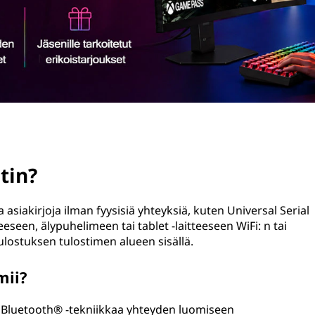
tin?
a asiakirjoja ilman fyysisiä yhteyksiä, kuten Universal Serial
eseen, älypuhelimeen tai tablet -laitteeseen WiFi: n tai
ulostuksen tulostimen alueen sisällä.
mii?
i Bluetooth® -tekniikkaa yhteyden luomiseen