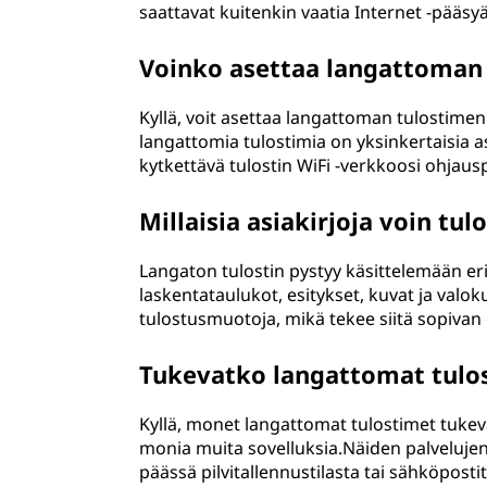
saattavat kuitenkin vaatia Internet -pääsyä 
Voinko asettaa langattoman 
Kyllä, voit asettaa langattoman tulostim
langattomia tulostimia on yksinkertaisia as
kytkettävä tulostin WiFi -verkkoosi ohjaus
Millaisia asiakirjoja voin tu
Langaton tulostin pystyy käsittelemään erit
laskentataulukot, esitykset, kuvat ja valo
tulostusmuotoja, mikä tekee siitä sopivan er
Tukevatko langattomat tulos
Kyllä, monet langattomat tulostimet tukeva
monia muita sovelluksia.Näiden palvelujen 
päässä pilvitallennustilasta tai sähköposti