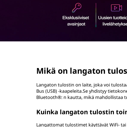
ö
n
page hero 2/3
Mikä on langaton tulos
Langaton tulostin on laite, joka voi tulosta
Bus (USB) -kaapeleita.Se yhdistyy tietokone
Bluetooth®: n kautta, mikä mahdollistaa t
Kuinka langaton tulostin toi
Langattomat tulostimet käyttävät WiFi- ta