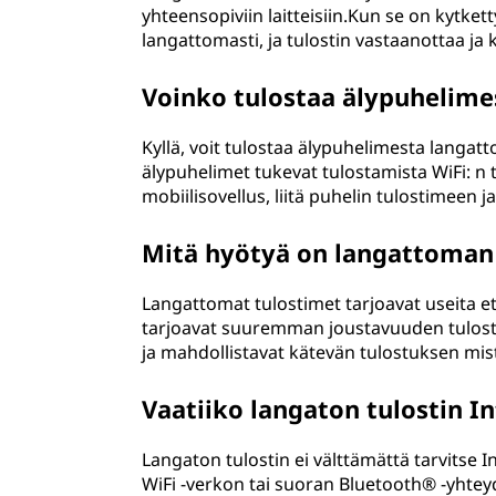
yhteensopiviin laitteisiin.Kun se on kytket
langattomasti, ja tulostin vastaanottaa ja 
Voinko tulostaa älypuhelime
Kyllä, voit tulostaa älypuhelimesta langa
älypuhelimet tukevat tulostamista WiFi: n
mobiilisovellus, liitä puhelin tulostimeen ja
Mitä hyötyä on langattoman
Langattomat tulostimet tarjoavat useita et
tarjoavat suuremman joustavuuden tulostime
ja mahdollistavat kätevän tulostuksen mist
Vaatiiko langaton tulostin I
Langaton tulostin ei välttämättä tarvitse In
WiFi -verkon tai suoran Bluetooth® -yhtey