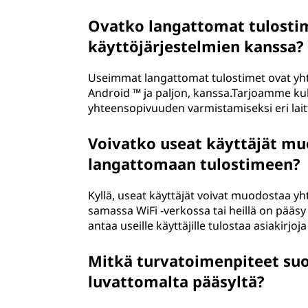
Ovatko langattomat tulostim
käyttöjärjestelmien kanssa?
Useimmat langattomat tulostimet ovat yht
Android ™ ja paljon, kanssa.Tarjoamme kul
yhteensopivuuden varmistamiseksi eri lait
Voivatko useat käyttäjät m
langattomaan tulostimeen?
Kyllä, useat käyttäjät voivat muodostaa 
samassa WiFi -verkossa tai heillä on pääs
antaa useille käyttäjille tulostaa asiakirjo
Mitkä turvatoimenpiteet suo
luvattomalta pääsyltä?