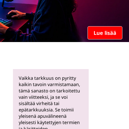
Lue lisää
Vaikka tarkkuus on pyritty
kaikin tavoin varmistamaan,
tämä sanasto on tarkoitettu
vain viitteeksi, ja se voi
sisältää virheitä tai
epätarkkuuksia. Se toimii
yleisenä apuvälineenä
yleisesti käytettyjen termien
ja käsitteiden