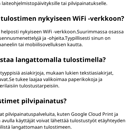
laiteohjelmistopäivityksille tai pilvipainatukselle.
tulostimen nykyiseen WiFi -verkkoon?
en helposti nykyiseen WiFi -verkkoon.Suurimmassa osassa
ennusmenettelyjä ja -ohjeita.Tyypillisesti sinun on
paneelin tai mobiilisovelluksen kautta.
lostaa langattomalla tulostimella?
yyppisiä asiakirjoja, mukaan lukien tekstiasiakirjat,
kuvat.Se tukee laajaa valikoimaa paperikokoja ja
ilaisiin tulostustarpeisiin.
timet pilvipainatus?
t pilvipainatuspalveluita, kuten Google Cloud Print ja
avulla käyttäjät voivat lähettää tulostustyöt etäyhteyden
tilistä langattomaan tulostimeen.