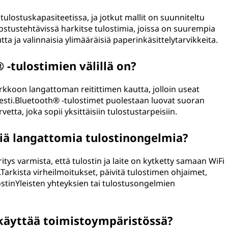
tulostuskapasiteetissa, ja jotkut mallit on suunniteltu
stustehtävissä harkitse tulostimia, joissa on suurempia
 ja valinnaisia ylimääräisiä paperinkäsittelytarvikkeita.
 -tulostimien välillä on?
kkoon langattoman reitittimen kautta, jolloin useat
esti.Bluetooth® -tulostimet puolestaan luovat suoran
etta, joka sopii yksittäisiin tulostustarpeisiin.
siä langattomia tulostinongelmia?
s varmista, että tulostin ja laite on kytketty samaan WiFi
Tarkista virheilmoitukset, päivitä tulostimen ohjaimet,
lostinYleisten yhteyksien tai tulostusongelmien
 käyttää toimistoympäristössä?