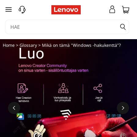
siirry pääsisältöön
Home
>
Glossary
> Mikä on tämä "Windows -hakukenttä"?