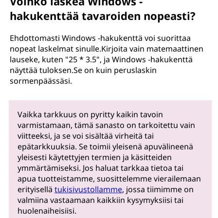
Voinko laskea Windows -
hakukenttää tavaroiden nopeasti?
Ehdottomasti Windows -hakukenttä voi suorittaa
nopeat laskelmat sinulle.Kirjoita vain matemaattinen
lauseke, kuten "25 * 3.5", ja Windows -hakukenttä
näyttää tuloksen.Se on kuin peruslaskin
sormenpäässäsi.
Vaikka tarkkuus on pyritty kaikin tavoin
varmistamaan, tämä sanasto on tarkoitettu vain
viitteeksi, ja se voi sisältää virheitä tai
epätarkkuuksia. Se toimii yleisenä apuvälineenä
yleisesti käytettyjen termien ja käsitteiden
ymmärtämiseksi. Jos haluat tarkkaa tietoa tai
apua tuotteistamme, suosittelemme vierailemaan
erityisellä
tukisivustollamme
, jossa tiimimme on
valmiina vastaamaan kaikkiin kysymyksiisi tai
huolenaiheisiisi.