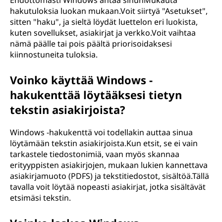
Ehdottomasti Windows antaa sinunMukauta
hakutuloksia luokan mukaan.Voit siirtyä "Asetukset",
sitten "haku", ja sieltä löydät luettelon eri luokista,
kuten sovellukset, asiakirjat ja verkko.Voit vaihtaa
nämä päälle tai pois päältä priorisoidaksesi
kiinnostuneita tuloksia.
Voinko käyttää Windows -
hakukenttää löytääksesi tietyn
tekstin asiakirjoista?
Windows -hakukenttä voi todellakin auttaa sinua
löytämään tekstin asiakirjoista.Kun etsit, se ei vain
tarkastele tiedostonimiä, vaan myös skannaa
erityyppisten asiakirjojen, mukaan lukien kannettava
asiakirjamuoto (PDFS) ja tekstitiedostot, sisältöä.Tällä
tavalla voit löytää nopeasti asiakirjat, jotka sisältävät
etsimäsi tekstin.