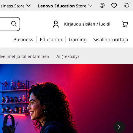
siness Store
Lenovo Education
Store
Kirjaudu sisään / luo tili
Business
Education
Gaming
Sisällöntuottaja
lvelimet ja tallentaminen
AI (Tekoäly)