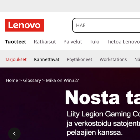
s
i
Tuotteet
Ratkaisut
Palvelut
Tuki
Tietoa Lenovo
i
r
Tarjoukset
Kannettavat
Pöytäkoneet
Workstations
Nä
r
y
p
Home
>
Glossary
> Mikä on Win32?
ä
ä
s
i
s
ä
l
t
ö