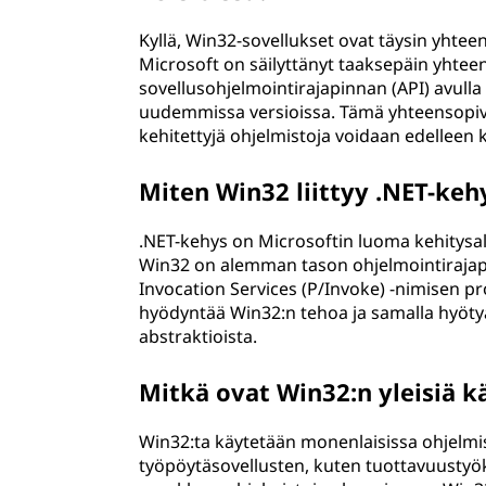
Kyllä, Win32-sovellukset ovat täysin yhte
Microsoft on säilyttänyt taaksepäin yhte
sovellusohjelmointirajapinnan (API) avulla
uudemmissa versioissa. Tämä yhteensopiv
kehitettyjä ohjelmistoja voidaan edellee
Miten Win32 liittyy .NET-ke
.NET-kehys on Microsoftin luoma kehitysalu
Win32 on alemman tason ohjelmointirajapin
Invocation Services (P/Invoke) -nimisen pro
hyödyntää Win32:n tehoa ja samalla hyöt
abstraktioista.
Mitkä ovat Win32:n yleisiä 
Win32:ta käytetään monenlaisissa ohjelmist
työpöytäsovellusten, kuten tuottavuustyök