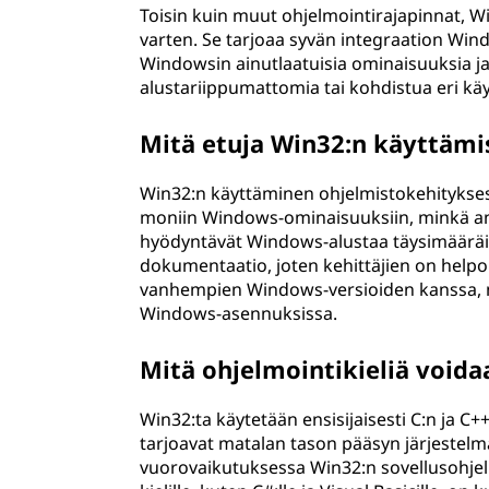
Toisin kuin muut ohjelmointirajapinnat, W
varten. Se tarjoaa syvän integraation Win
Windowsin ainutlaatuisia ominaisuuksia ja
alustariippumattomia tai kohdistua eri käy
Mitä etuja Win32:n käyttämi
Win32:n käyttäminen ohjelmistokehityksess
moniin Windows-ominaisuuksiin, minkä ansi
hyödyntävät Windows-alustaa täysimääräises
dokumentaatio, joten kehittäjien on helpom
vanhempien Windows-versioiden kanssa, mik
Windows-asennuksissa.
Mitä ohjelmointikieliä void
Win32:ta käytetään ensisijaisesti C:n ja C+
tarjoavat matalan tason pääsyn järjestelmää
vuorovaikutuksessa Win32:n sovellusohjelmo