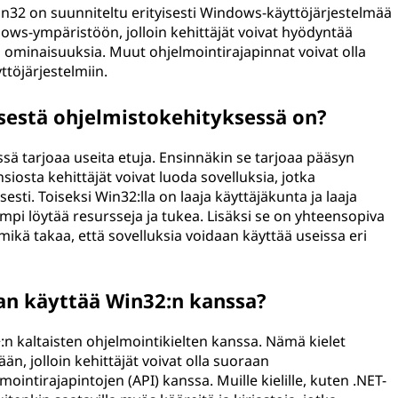
in32 on suunniteltu erityisesti Windows-käyttöjärjestelmää
dows-ympäristöön, jolloin kehittäjät voivat hyödyntää
 ominaisuuksia. Muut ohjelmointirajapinnat voivat olla
ttöjärjestelmiin.
sestä ohjelmistokehityksessä on?
ä tarjoaa useita etuja. Ensinnäkin se tarjoaa pääsyn
osta kehittäjät voivat luoda sovelluksia, jotka
ti. Toiseksi Win32:lla on laaja käyttäjäkunta ja laaja
pi löytää resursseja ja tukea. Lisäksi se on yhteensopiva
ä takaa, että sovelluksia voidaan käyttää useissa eri
aan käyttää Win32:n kanssa?
+:n kaltaisten ohjelmointikielten kanssa. Nämä kielet
n, jolloin kehittäjät voivat olla suoraan
intirajapintojen (API) kanssa. Muille kielille, kuten .NET-