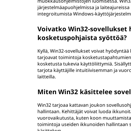
muokkausohjelmistojen luomisessa. Win32
järjestelmäapuohjelmissa ja laiteajureissa s
integroitumista Windows-käyttöjärjestel
Voivatko Win32-sovellukset
kosketuspohjaista syöttöä?
Kyllä, Win32-sovellukset voivat hyödyntää
tarjoavat toimintoja kosketustapahtumien ja
kosketusta tukevia käyttöliittymiä. Sisälly
tarjota käyttäjille intuitiivisemman ja v
laitteilla.
Miten Win32 käsittelee sovel
Win32 tarjoaa kattavan joukon sovellusohj
hallintaan. Kehittäjät voivat luoda ikkunoita,
vuorovaikutusta, kuten koon muuttamista
toimintoja useiden ikkunoiden hallintaan s
käsittelyyn.