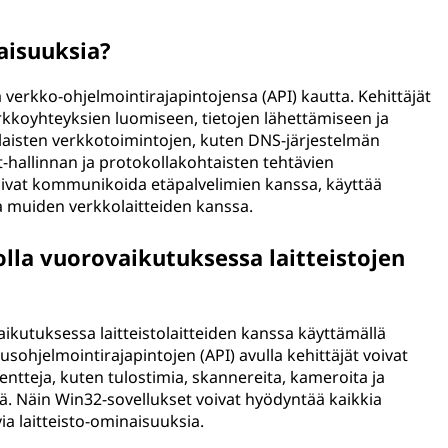
aisuuksia?
 verkko-ohjelmointirajapintojensa (API) kautta. Kehittäjät
erkkoyhteyksien luomiseen, tietojen lähettämiseen ja
laisten verkkotoimintojen, kuten DNS-järjestelmän
hallinnan ja protokollakohtaisten tehtävien
oivat kommunikoida etäpalvelimien kanssa, käyttää
a muiden verkkolaitteiden kanssa.
lla vuorovaikutuksessa laitteistojen
aikutuksessa laitteistolaitteiden kanssa käyttämällä
sohjelmointirajapintojen (API) avulla kehittäjät voivat
nentteja, kuten tulostimia, skannereita, kameroita ja
riä. Näin Win32-sovellukset voivat hyödyntää kaikkia
a laitteisto-ominaisuuksia.