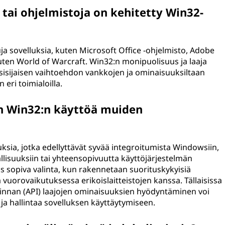
 tai ohjelmistoja on kehitetty Win32-
ja sovelluksia, kuten Microsoft Office -ohjelmisto, Adobe
kuten World of Warcraft. Win32:n monipuolisuus ja laaja
sisijaisen vaihtoehdon vankkojen ja ominaisuuksiltaan
eri toimialoilla.
sin Win32:n käyttöä muiden
?
uksia, jotka edellyttävät syvää integroitumista Windowsiin,
lisuuksiin tai yhteensopivuutta käyttöjärjestelmän
 sopiva valinta, kun rakennetaan suorituskykyisiä
a vuorovaikutuksessa erikoislaitteistojen kanssa. Tällaisissa
pinnan (API) laajojen ominaisuuksien hyödyntäminen voi
a ja hallintaa sovelluksen käyttäytymiseen.