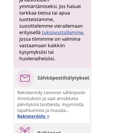
ymmärtämiseksi. Jos haluat
tarkkaa tietoa tai apua
tuotteistamme,
suosittelemme vierailemaan
erityisellä
tukisivustollamme
,
jossa tiimimme on valmiina
vastaamaan kaikkiin
kysymyksiisi tai
huolenaiheisiisi.
Sähköpostihälytykset
Rekisteröidy Lenovon sähköposti-
ilmoituksiin ja saat arvokkaita
päivityksiä tuotteista, myynnistä,
tapahtumista ja muusta...
Rekisteröidy >