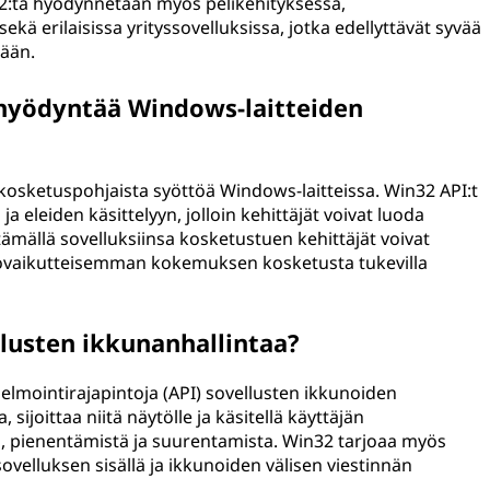
:ta hyödynnetään myös pelikehityksessä,
ekä erilaisissa yrityssovelluksissa, jotka edellyttävät syvää
mään.
 hyödyntää Windows-laitteiden
 kosketuspohjaista syöttöä Windows-laitteissa. Win32 API:t
 eleiden käsittelyyn, jolloin kehittäjät voivat luoda
ttämällä sovelluksiinsa kosketustuen kehittäjät voivat
uorovaikutteisemman kokemuksen kosketusta tukevilla
lusten ikkunanhallintaa?
elmointirajapintoja (API) sovellusten ikkunoiden
 sijoittaa niitä näytölle ja käsitellä käyttäjän
, pienentämistä ja suurentamista. Win32 tarjoaa myös
ovelluksen sisällä ja ikkunoiden välisen viestinnän