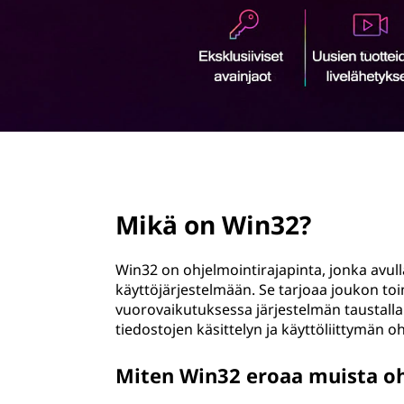
ö
n
page hero 2/3
Mikä on Win32?
Win32 on ohjelmointirajapinta, jonka avull
käyttöjärjestelmään. Se tarjoaa joukon toimi
vuorovaikutuksessa järjestelmän taustalla
tiedostojen käsittelyn ja käyttöliittymän o
Miten Win32 eroaa muista oh