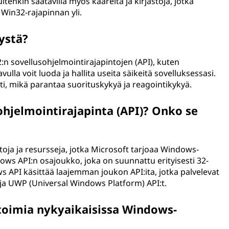
 kuitenkin saatavilla myös kääreitä ja kirjastoja, jotka
Win32-rajapinnan yli.
ystä?
:n sovellusohjelmointirajapintojen (API), kuten
ulla voit luoda ja hallita useita säikeitä sovelluksessasi.
ti, mikä parantaa suorituskykyä ja reagointikykyä.
hjelmointirajapinta (API)? Onko se
ja ja resursseja, jotka Microsoft tarjoaa Windows-
ws API:n osajoukko, joka on suunnattu erityisesti 32-
ws API käsittää laajemman joukon API:ita, jotka palvelevat
t ja UWP (Universal Windows Platform) API:t.
toimia nykyaikaisissa Windows-