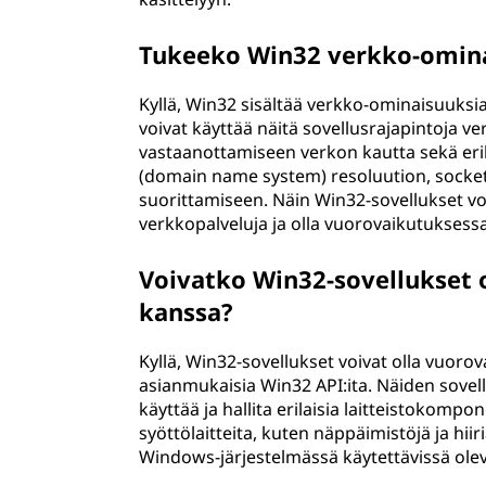
Tukeeko Win32 verkko-omin
Kyllä, Win32 sisältää verkko-ominaisuuksia
voivat käyttää näitä sovellusrajapintoja v
vastaanottamiseen verkon kautta sekä eri
(domain name system) resoluution, socket-
suorittamiseen. Näin Win32-sovellukset v
verkkopalveluja ja olla vuorovaikutuksess
Voivatko Win32-sovellukset o
kanssa?
Kyllä, Win32-sovellukset voivat olla vuorov
asianmukaisia Win32 API:ita. Näiden sovellu
käyttää ja hallita erilaisia laitteistokompo
syöttölaitteita, kuten näppäimistöjä ja hii
Windows-järjestelmässä käytettävissä olevi