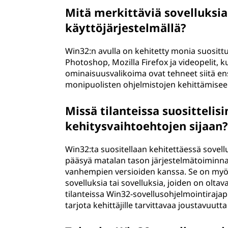
Mitä merkittäviä sovelluksia
käyttöjärjestelmällä?
Win32:n avulla on kehitetty monia suosittu
Photoshop, Mozilla Firefox ja videopelit, 
ominaisuusvalikoima ovat tehneet siitä en
monipuolisten ohjelmistojen kehittämiseen 
Missä tilanteissa suositteli
kehitysvaihtoehtojen sijaan
Win32:ta suositellaan kehitettäessä sovell
pääsyä matalan tason järjestelmätoiminnal
vanhempien versioiden kanssa. Se on myös
sovelluksia tai sovelluksia, joiden on oltav
tilanteissa Win32-sovellusohjelmointiraja
tarjota kehittäjille tarvittavaa joustavuutt