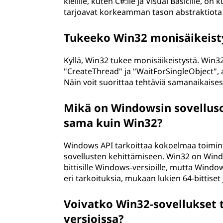
kielille, kuten C#:lle ja Visual Basicille, on
tarjoavat korkeamman tason abstraktiota 
Tukeeko Win32 monisäikeist
Kyllä, Win32 tukee monisäikeistystä. Win32
"CreateThread" ja "WaitForSingleObject", av
Näin voit suorittaa tehtäviä samanaikaises
Mikä on Windowsin sovelluso
sama kuin Win32?
Windows API tarkoittaa kokoelmaa toiminto
sovellusten kehittämiseen. Win32 on Windo
bittisille Windows-versioille, mutta Windo
eri tarkoituksia, mukaan lukien 64-bittise
Voivatko Win32-sovellukset 
versioissa?