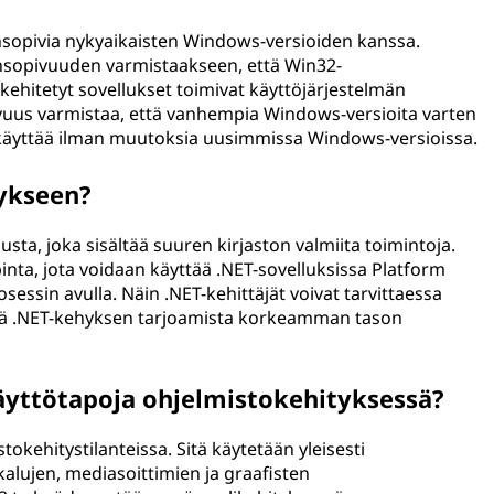
ensopivia nykyaikaisten Windows-versioiden kanssa.
ensopivuuden varmistaakseen, että Win32-
 kehitetyt sovellukset toimivat käyttöjärjestelmän
uus varmistaa, että vanhempia Windows-versioita varten
n käyttää ilman muutoksia uusimmissa Windows-versioissa.
hykseen?
sta, joka sisältää suuren kirjaston valmiita toimintoja.
ta, jota voidaan käyttää .NET-sovelluksissa Platform
sessin avulla. Näin .NET-kehittäjät voivat tarvittaessa
yä .NET-kehyksen tarjoamista korkeamman tason
käyttötapoja ohjelmistokehityksessä?
okehitystilanteissa. Sitä käytetään yleisesti
alujen, mediasoittimien ja graafisten