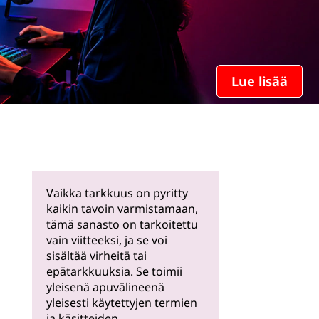
Lue lisää
Vaikka tarkkuus on pyritty
kaikin tavoin varmistamaan,
tämä sanasto on tarkoitettu
vain viitteeksi, ja se voi
sisältää virheitä tai
epätarkkuuksia. Se toimii
yleisenä apuvälineenä
yleisesti käytettyjen termien
ja käsitteiden