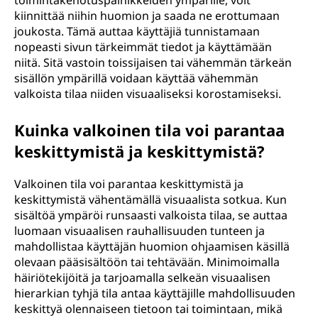
toimintakehotuspainikkeiden ympärille, voit
kiinnittää niihin huomion ja saada ne erottumaan
joukosta. Tämä auttaa käyttäjiä tunnistamaan
nopeasti sivun tärkeimmät tiedot ja käyttämään
niitä. Sitä vastoin toissijaisen tai vähemmän tärkeän
sisällön ympärillä voidaan käyttää vähemmän
valkoista tilaa niiden visuaaliseksi korostamiseksi.
Kuinka valkoinen tila voi parantaa
keskittymistä ja keskittymistä?
Valkoinen tila voi parantaa keskittymistä ja
keskittymistä vähentämällä visuaalista sotkua. Kun
sisältöä ympäröi runsaasti valkoista tilaa, se auttaa
luomaan visuaalisen rauhallisuuden tunteen ja
mahdollistaa käyttäjän huomion ohjaamisen käsillä
olevaan pääsisältöön tai tehtävään. Minimoimalla
häiriötekijöitä ja tarjoamalla selkeän visuaalisen
hierarkian tyhjä tila antaa käyttäjille mahdollisuuden
keskittyä olennaiseen tietoon tai toimintaan, mikä