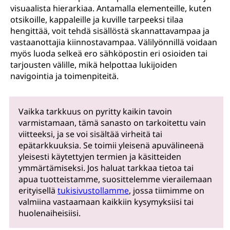
visuaalista hierarkiaa. Antamalla elementeille, kuten
otsikoille, kappaleille ja kuville tarpeeksi tilaa
hengittää, voit tehdä sisällöstä skannattavampaa ja
vastaanottajia kiinnostavampaa. Välilyönnillä voidaan
myös luoda selkeä ero sähköpostin eri osioiden tai
tarjousten välille, mikä helpottaa lukijoiden
navigointia ja toimenpiteitä.
Vaikka tarkkuus on pyritty kaikin tavoin
varmistamaan, tämä sanasto on tarkoitettu vain
viitteeksi, ja se voi sisältää virheitä tai
epätarkkuuksia. Se toimii yleisenä apuvälineenä
yleisesti käytettyjen termien ja käsitteiden
ymmärtämiseksi. Jos haluat tarkkaa tietoa tai
apua tuotteistamme, suosittelemme vierailemaan
erityisellä
tukisivustollamme
, jossa tiimimme on
valmiina vastaamaan kaikkiin kysymyksiisi tai
huolenaiheisiisi.