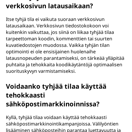
verkkosivun latausaikaan?
Itse tyhjä tila ei vaikuta suoraan verkkosivun
latausaikaan. Verkkosivun tiedostokokoon voi
kuitenkin vaikuttaa, jos siinä on liikaa tyhjää tilaa
tarpeettoman koodin, kommenttien tai suurten
kuvatiedostojen muodossa. Vaikka tyhjän tilan
optimointi ei ole ensisijainen huolenaihe
latausnopeuden parantamiseksi, on tärkeää ylläpitää
puhtaita ja tehokkaita koodikäytäntöjä optimaalisen
suorituskyvyn varmistamiseksi.
Voidaanko tyhjää tilaa käyttää
tehokkaasti
sähköpostimarkkinoinnissa?
Kyllä, tyhjää tilaa voidaan käyttää tehokkaasti
sähköpostimarkkinointikampanjoissa. Välilyöntien
lisääminen sähköposteihin parantaa luettavuutta ja