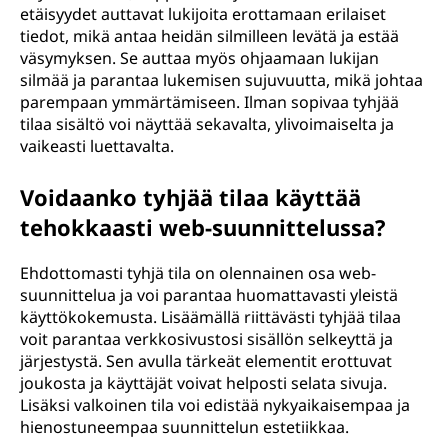
etäisyydet auttavat lukijoita erottamaan erilaiset
tiedot, mikä antaa heidän silmilleen levätä ja estää
väsymyksen. Se auttaa myös ohjaamaan lukijan
silmää ja parantaa lukemisen sujuvuutta, mikä johtaa
parempaan ymmärtämiseen. Ilman sopivaa tyhjää
tilaa sisältö voi näyttää sekavalta, ylivoimaiselta ja
vaikeasti luettavalta.
Voidaanko tyhjää tilaa käyttää
tehokkaasti web-suunnittelussa?
Ehdottomasti tyhjä tila on olennainen osa web-
suunnittelua ja voi parantaa huomattavasti yleistä
käyttökokemusta. Lisäämällä riittävästi tyhjää tilaa
voit parantaa verkkosivustosi sisällön selkeyttä ja
järjestystä. Sen avulla tärkeät elementit erottuvat
joukosta ja käyttäjät voivat helposti selata sivuja.
Lisäksi valkoinen tila voi edistää nykyaikaisempaa ja
hienostuneempaa suunnittelun estetiikkaa.