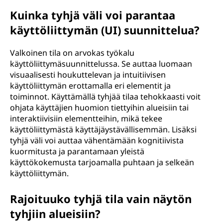
Kuinka tyhjä väli voi parantaa
käyttöliittymän (UI) suunnittelua?
Valkoinen tila on arvokas työkalu
käyttöliittymäsuunnittelussa. Se auttaa luomaan
visuaalisesti houkuttelevan ja intuitiivisen
käyttöliittymän erottamalla eri elementit ja
toiminnot. Käyttämällä tyhjää tilaa tehokkaasti voit
ohjata käyttäjien huomion tiettyihin alueisiin tai
interaktiivisiin elementteihin, mikä tekee
käyttöliittymästä käyttäjäystävällisemmän. Lisäksi
tyhjä väli voi auttaa vähentämään kognitiivista
kuormitusta ja parantamaan yleistä
käyttökokemusta tarjoamalla puhtaan ja selkeän
käyttöliittymän.
Rajoituuko tyhjä tila vain näytön
tyhjiin alueisiin?