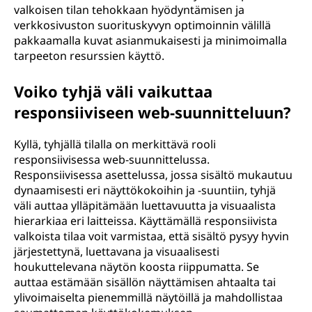
valkoisen tilan tehokkaan hyödyntämisen ja
verkkosivuston suorituskyvyn optimoinnin välillä
pakkaamalla kuvat asianmukaisesti ja minimoimalla
tarpeeton resurssien käyttö.
Voiko tyhjä väli vaikuttaa
responsiiviseen web-suunnitteluun?
Kyllä, tyhjällä tilalla on merkittävä rooli
responsiivisessa web-suunnittelussa.
Responsiivisessa asettelussa, jossa sisältö mukautuu
dynaamisesti eri näyttökokoihin ja -suuntiin, tyhjä
väli auttaa ylläpitämään luettavuutta ja visuaalista
hierarkiaa eri laitteissa. Käyttämällä responsiivista
valkoista tilaa voit varmistaa, että sisältö pysyy hyvin
järjestettynä, luettavana ja visuaalisesti
houkuttelevana näytön koosta riippumatta. Se
auttaa estämään sisällön näyttämisen ahtaalta tai
ylivoimaiselta pienemmillä näytöillä ja mahdollistaa