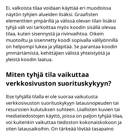
Ei, valkoista tilaa voidaan käyttää eri muodoissa
näytön tyhjien alueiden lisäksi. Graafisten
elementtien ympärillä ja välissä olevan tilan lisäksi
tyhjä väli voi tarkoittaa myös koodin sisällä olevaa
tilaa, kuten sisennystä ja rivinvaihtoa. Oikein
muotoiltu ja sisennetty koodi sopivalla välilyönnillä
on helpompi lukea ja ylläpitää. Se parantaa koodin
ymmärtämistä, kehittäjien välistä yhteistyötä ja
yleistä koodin laatua.
Miten tyhjä tila vaikuttaa
verkkosivuston suorituskykyyn?
Itse tyhjällä tilalla ei ole suoraa vaikutusta
verkkosivuston suorituskykyyn latausnopeuden tai
resurssien kulutuksen suhteen. Liiallisten kuvien tai
mediatiedostojen käyttö, joissa on paljon tyhjää tilaa,
voi kuitenkin vaikuttaa tiedoston kokonaiskokoon ja
siten latausaikoihin. On tärkeää löytää tasapaino