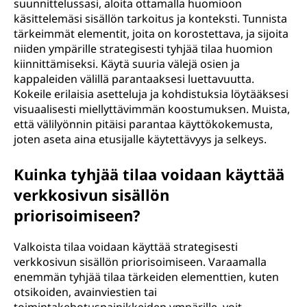
suunnittelussasi, aloita ottamalla huomioon
käsittelemäsi sisällön tarkoitus ja konteksti. Tunnista
tärkeimmät elementit, joita on korostettava, ja sijoita
niiden ympärille strategisesti tyhjää tilaa huomion
kiinnittämiseksi. Käytä suuria välejä osien ja
kappaleiden välillä parantaaksesi luettavuutta.
Kokeile erilaisia asetteluja ja kohdistuksia löytääksesi
visuaalisesti miellyttävimmän koostumuksen. Muista,
että välilyönnin pitäisi parantaa käyttökokemusta,
joten aseta aina etusijalle käytettävyys ja selkeys.
Kuinka tyhjää tilaa voidaan käyttää
verkkosivun sisällön
priorisoimiseen?
Valkoista tilaa voidaan käyttää strategisesti
verkkosivun sisällön priorisoimiseen. Varaamalla
enemmän tyhjää tilaa tärkeiden elementtien, kuten
otsikoiden, avainviestien tai