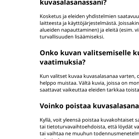
kuvasalasanassani?
Kosketus ja eleiden yhdistelmien saatavu
laitteesta ja käyttöjärjestelmästä. Joissaki
alueiden napauttaminen) ja eleitä (esim. 
turvallisuuden lisäämiseksi.
Onko kuvan valitsemiselle ku
vaatimuksia?
Kun valitset kuvaa kuvasalasanaa varten, on
helppo muistaa. Vältä kuvia, joissa on moni
saattavat vaikeuttaa eleiden tarkkaa toist
Voinko poistaa kuvasalasanat
Kyllä, voit yleensä poistaa kuvakohtaiset sa
tai tietoturvavaihtoehdoista, että löydät 
tai vaihtaa ne muuhun todennusmenetelmä