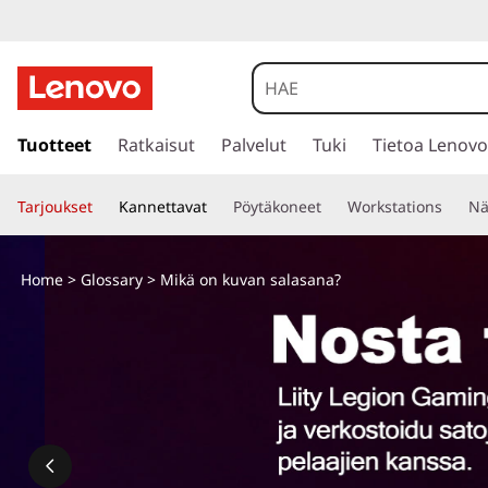
s
i
Tuotteet
Ratkaisut
Palvelut
Tuki
Tietoa Lenovo
i
r
Tarjoukset
Kannettavat
Pöytäkoneet
Workstations
Nä
r
y
p
Home
>
Glossary
> Mikä on kuvan salasana?
ä
ä
s
i
s
ä
l
t
ö