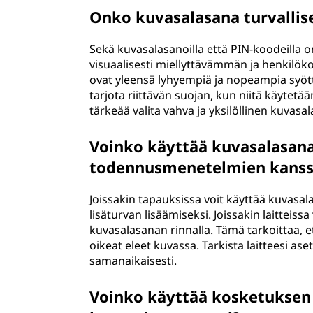
Onko kuvasalasana turvallis
Sekä kuvasalasanoilla että PIN-koodeilla 
visuaalisesti miellyttävämmän ja henkil
ovat yleensä lyhyempiä ja nopeampia syö
tarjota riittävän suojan, kun niitä käytet
tärkeää valita vahva ja yksilöllinen kuvasa
Voinko käyttää kuvasalasan
todennusmenetelmien kanss
Joissakin tapauksissa voit käyttää kuva
lisäturvan lisäämiseksi. Joissakin laitteis
kuvasalasanan rinnalla. Tämä tarkoittaa, 
oikeat eleet kuvassa. Tarkista laitteesi a
samanaikaisesti.
Voinko käyttää kosketuksen 