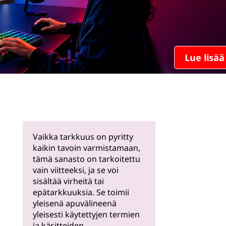
Lue lisää
Vaikka tarkkuus on pyritty
kaikin tavoin varmistamaan,
tämä sanasto on tarkoitettu
vain viitteeksi, ja se voi
sisältää virheitä tai
epätarkkuuksia. Se toimii
yleisenä apuvälineenä
yleisesti käytettyjen termien
ja käsitteiden