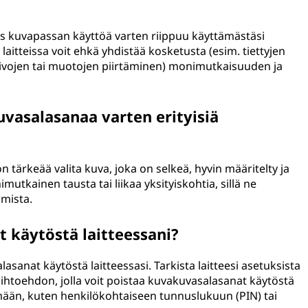
us kuvapassan käyttöä varten riippuu käyttämästäsi
n laitteissa voit ehkä yhdistää kosketusta (esim. tiettyjen
viivojen tai muotojen piirtäminen) monimutkaisuuden ja
vasalasanaa varten erityisiä
 tärkeää valita kuva, joka on selkeä, hyvin määritelty ja
mutkainen tausta tai liikaa yksityiskohtia, sillä ne
amista.
 käytöstä laitteessani?
lasanat käytöstä laitteessasi. Tarkista laitteesi asetuksista
vaihtoehdon, jolla voit poistaa kuvakuvasalasanat käytöstä
än, kuten henkilökohtaiseen tunnuslukuun (PIN) tai