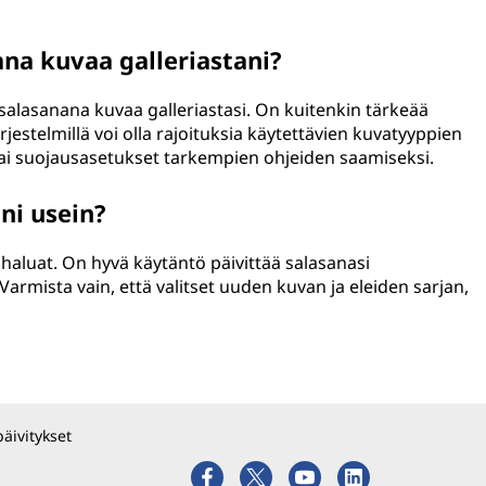
na kuvaa galleriastani?
alasanana kuvaa galleriastasi. On kuitenkin tärkeää
järjestelmillä voi olla rajoituksia käytettävien kuvatyyppien
 tai suojausasetukset tarkempien ohjeiden saamiseksi.
ni usein?
 haluat. On hyvä käytäntö päivittää salasanasi
 Varmista vain, että valitset uuden kuvan ja eleiden sarjan,
päivitykset