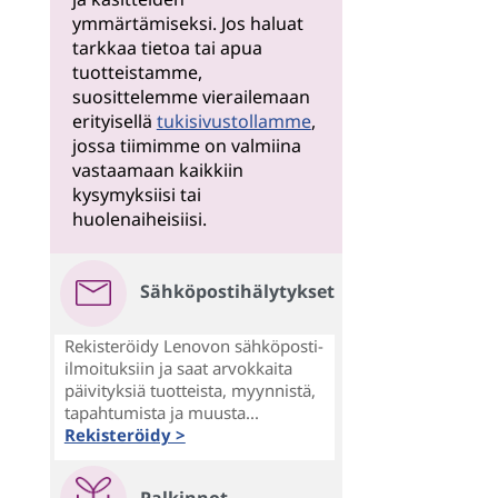
ymmärtämiseksi. Jos haluat
tarkkaa tietoa tai apua
tuotteistamme,
suosittelemme vierailemaan
erityisellä
tukisivustollamme
,
jossa tiimimme on valmiina
vastaamaan kaikkiin
kysymyksiisi tai
huolenaiheisiisi.
Sähköpostihälytykset
Rekisteröidy Lenovon sähköposti-
ilmoituksiin ja saat arvokkaita
päivityksiä tuotteista, myynnistä,
tapahtumista ja muusta...
Rekisteröidy >