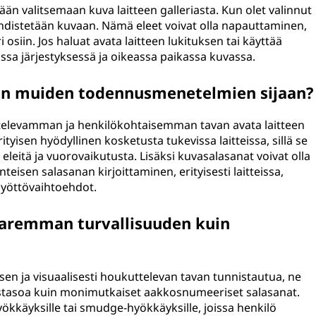
än valitsemaan kuva laitteen galleriasta. Kun olet valinnut
 yhdistetään kuvaan. Nämä eleet voivat olla napauttaminen,
 osiin. Jos haluat avata laitteen lukituksen tai käyttää
assa järjestyksessä ja oikeassa paikassa kuvassa.
nan muiden todennusmenetelmien sijaan?
ttelevamman ja henkilökohtaisemman tavan avata laitteen
erityisen hyödyllinen kosketusta tukevissa laitteissa, sillä se
a eleitä ja vuorovaikutusta. Lisäksi kuvasalasanat voivat olla
eisen salasanan kirjoittaminen, erityisesti laitteissa,
syöttövaihtoehdot.
paremman turvallisuuden kuin
sen ja visuaalisesti houkuttelevan tavan tunnistautua, ne
uustasoa kuin monimutkaiset aakkosnumeeriset salasanat.
yökkäyksille tai smudge-hyökkäyksille, joissa henkilö