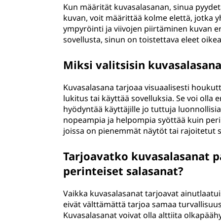
Kun määrität kuvasalasanan, sinua pyydetä
kuvan, voit määrittää kolme elettä, jotka
ympyröinti ja viivojen piirtäminen kuvan eri
sovellusta, sinun on toistettava eleet oike
Miksi valitsisin kuvasalasa
Kuvasalasana tarjoaa visuaalisesti houku
lukitus tai käyttää sovelluksia. Se voi olla 
hyödyntää käyttäjille jo tuttuja luonnollisi
nopeampia ja helpompia syöttää kuin perint
joissa on pienemmät näytöt tai rajoitetut 
Tarjoavatko kuvasalasanat 
perinteiset salasanat?
Vaikka kuvasalasanat tarjoavat ainutlaatui
eivät välttämättä tarjoa samaa turvallis
Kuvasalasanat voivat olla alttiita olkapääh