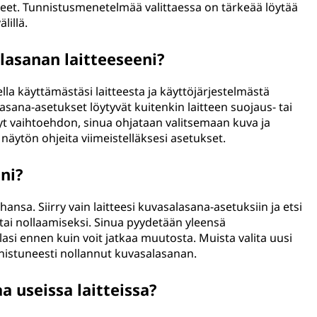
eleet. Tunnistusmenetelmää valittaessa on tärkeää löytää
lillä.
lasanan laitteeseeni?
la käyttämästäsi laitteesta ja käyttöjärjestelmästä
sana-asetukset löytyvät kuitenkin laitteen suojaus- tai
nyt vaihtoehdon, sinua ohjataan valitsemaan kuva ja
 näytön ohjeita viimeistelläksesi asetukset.
ni?
hansa. Siirry vain laitteesi kuvasalasana-asetuksiin ja etsi
ai nollaamiseksi. Sinua pyydetään yleensä
asi ennen kuin voit jatkaa muutosta. Muista valita uusi
nnistuneesti nollannut kuvasalasanan.
 useissa laitteissa?