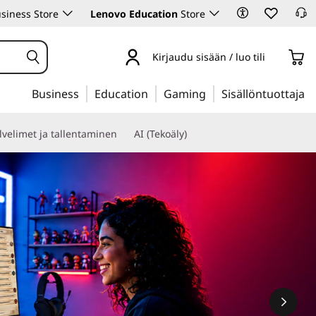
siness Store
Lenovo Education
Store
Kirjaudu sisään / luo tili
Business
Education
Gaming
Sisällöntuottaja
lvelimet ja tallentaminen
AI (Tekoäly)