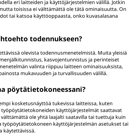
la eri laitteiden ja käyttöjärjestelmien välillä. Jotkin
 mutta toisissa ei välttämättä ole tätä ominaisuutta. On
tiedot tai katsoa käyttöoppaasta, onko kuvasalasana
ihtoehto todennukseen?
ettävissä olevista todennusmenetelmistä. Muita yleisiä
enjälkitunnistus, kasvojentunnistus ja perinteiset
netelmän valinta riippuu laitteen ominaisuuksista,
painosta mukavuuden ja turvallisuuden välillä.
aa pöytätietokoneessani?
sempi kosketusnäyttöä tukevissa laitteissa, kuten
in työpöytätietokoneiden käyttöjärjestelmät saattavat
älttämättä ole yhtä laajalti saatavilla tai tuettuja kuin
taa työpöytätietokoneen käyttöjärjestelmän asetukset tai
 käytettävissä.