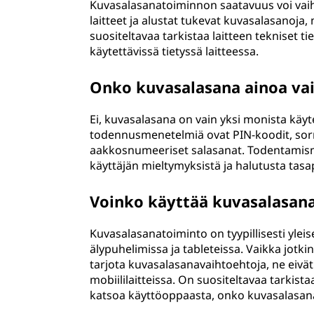
Kuvasalasanatoiminnon saatavuus voi vaihdel
laitteet ja alustat tukevat kuvasalasanoja,
suositeltavaa tarkistaa laitteen tekniset 
käytettävissä tietyssä laitteessa.
Onko kuvasalasana ainoa va
Ei, kuvasalasana on vain yksi monista käyt
todennusmenetelmiä ovat PIN-koodit, sorm
aakkosnumeeriset salasanat. Todentamisme
käyttäjän mieltymyksistä ja halutusta tasa
Voinko käyttää kuvasalasan
Kuvasalasanatoiminto on tyypillisesti ylei
älypuhelimissa ja tableteissa. Vaikka jotk
tarjota kuvasalasanavaihtoehtoja, ne eivät v
mobiililaitteissa. On suositeltavaa tarkis
katsoa käyttöoppaasta, onko kuvasalasana