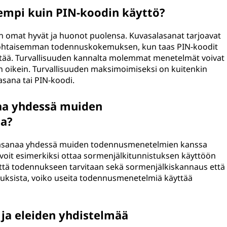
empi kuin PIN-koodin käyttö?
on omat hyvät ja huonot puolensa. Kuvasalasanat tarjoavat
ökohtaisemman todennuskokemuksen, kun taas PIN-koodit
ttää. Turvallisuuden kannalta molemmat menetelmät voivat
ään oikein. Turvallisuuden maksimoimiseksi on kuitenkin
lasana tai PIN-koodi.
aa yhdessä muiden
a?
salasanaa yhdessä muiden todennusmenetelmien kanssa
sa voit esimerkiksi ottaa sormenjälkitunnistuksen käyttöön
että todennukseen tarvitaan sekä sormenjälkiskannaus että
setuksista, voiko useita todennusmenetelmiä käyttää
ja eleiden yhdistelmää