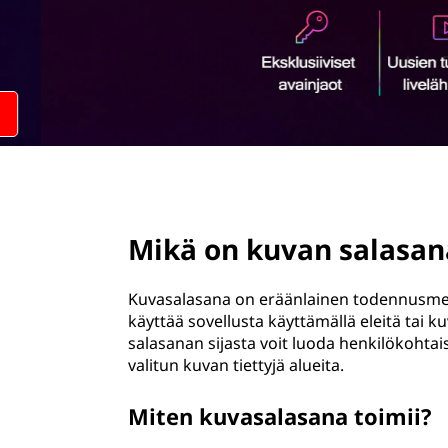
ö
n
page hero 2/3
Mikä on kuvan salasan
Kuvasalasana on eräänlainen todennusmenet
käyttää sovellusta käyttämällä eleitä tai 
salasanan sijasta voit luoda henkilökohtai
valitun kuvan tiettyjä alueita.
Miten kuvasalasana toimii?