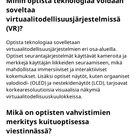
Mihin optista teknologiaa voidaan
soveltaa
virtuaalitodellisuusjärjestelmissä
(VR)?
Optista teknologiaa sovelletaan
virtuaalitodellisuusjärjestelmien eri osa-alueilla.
Optiset seurantajärjestelmät käyttävät kameroita ja
merkkejä käyttäjän liikkeiden seuraamiseen, mikä
mahdollistaa immersiiviset ja interaktiiviset
kokemukset. Lisäksi optiset näytöt, kuten orgaaniset
valodiodi- (OLED) ja nestekidenäytöt (LCD), tarjoavat
korkearesoluutioisia visuaalisia näkymiä
virtuaalitodellisuuskuulokkeissa.
Mikä on optisten vahvistimien
merkitys kuituoptisessa
viestinnässä?