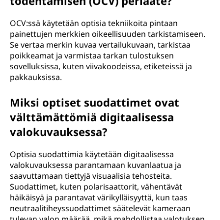
todentamisen (OCV) periaate?
OCV:ssä käytetään optisia tekniikoita pintaan
painettujen merkkien oikeellisuuden tarkistamiseen.
Se vertaa merkin kuvaa vertailukuvaan, tarkistaa
poikkeamat ja varmistaa tarkan tulostuksen
sovelluksissa, kuten viivakoodeissa, etiketeissä ja
pakkauksissa.
Miksi optiset suodattimet ovat
välttämättömiä digitaalisessa
valokuvauksessa?
Optisia suodattimia käytetään digitaalisessa
valokuvauksessa parantamaan kuvanlaatua ja
saavuttamaan tiettyjä visuaalisia tehosteita.
Suodattimet, kuten polarisaattorit, vähentävät
häikäisyä ja parantavat värikylläisyyttä, kun taas
neutraalitiheyssuodattimet säätelevät kameraan
tulevan valon määrää, mikä mahdollistaa valotuksen