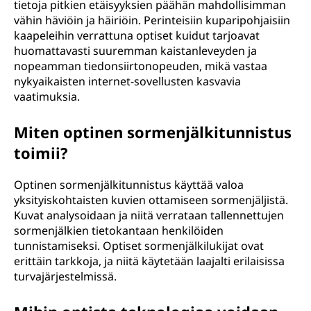
tietoja pitkien etäisyyksien päähän mahdollisimman
vähin häviöin ja häiriöin. Perinteisiin kuparipohjaisiin
kaapeleihin verrattuna optiset kuidut tarjoavat
huomattavasti suuremman kaistanleveyden ja
nopeamman tiedonsiirtonopeuden, mikä vastaa
nykyaikaisten internet-sovellusten kasvavia
vaatimuksia.
Miten optinen sormenjälkitunnistus
toimii?
Optinen sormenjälkitunnistus käyttää valoa
yksityiskohtaisten kuvien ottamiseen sormenjäljistä.
Kuvat analysoidaan ja niitä verrataan tallennettujen
sormenjälkien tietokantaan henkilöiden
tunnistamiseksi. Optiset sormenjälkilukijat ovat
erittäin tarkkoja, ja niitä käytetään laajalti erilaisissa
turvajärjestelmissä.