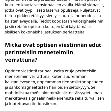
kuitujen kautta valosignaalien avulla. Nämä signaalit,
jotka ovat tyypillisesti laservalopulsseja, kuljettavat
tietoa pitkien etäisyyksien yli suurella nopeudella ja
kaistanleveydellä. Tiedot koodataan valosignaaleihin
ja siirretään optisten kuitujen läpi käyttämällä
sisäisen kokonaisheijastuksen periaatteita.
Mitkä ovat optisen viestinnän edut
perinteisiin menetelmiin
verrattuna?
Optinen viestintä tarjoaa useita etuja perinteisiin
menetelmiin verrattuna, kuten suuremman
kaistanleveyden, nopeamman tiedonsiirtonopeuden
ja sähkömagneettisten häiriöiden sietokyvyn. Se
mahdollistaa myös pidemmät siirtoetäisyydet ilman
merkittävää signaalin heikkenemistä sekä turvallisen
ja luotettavan tiedonsiirron.