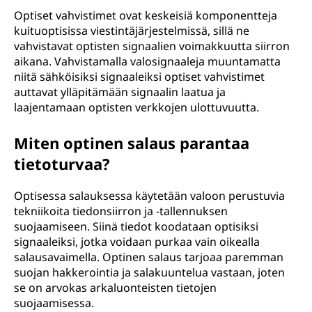
Optiset vahvistimet ovat keskeisiä komponentteja
kuituoptisissa viestintäjärjestelmissä, sillä ne
vahvistavat optisten signaalien voimakkuutta siirron
aikana. Vahvistamalla valosignaaleja muuntamatta
niitä sähköisiksi signaaleiksi optiset vahvistimet
auttavat ylläpitämään signaalin laatua ja
laajentamaan optisten verkkojen ulottuvuutta.
Miten optinen salaus parantaa
tietoturvaa?
Optisessa salauksessa käytetään valoon perustuvia
tekniikoita tiedonsiirron ja -tallennuksen
suojaamiseen. Siinä tiedot koodataan optisiksi
signaaleiksi, jotka voidaan purkaa vain oikealla
salausavaimella. Optinen salaus tarjoaa paremman
suojan hakkerointia ja salakuuntelua vastaan, joten
se on arvokas arkaluonteisten tietojen
suojaamisessa.