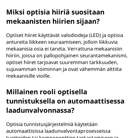
Miksi optisia hiiriä suositaan
mekaanisten hiirien sijaan?
Optiset hiiret käyttävät valodiodeja (LED) ja optisia
antureita liikkeen seuraamiseen, jolloin liikkuvia
mekaanisia osia ei tarvita. Verrattuna mekaanisiin
hiiriin, joissa on pallopohjainen seurantamekanismi,
optiset hiiret tarjoavat suuremman tarkkuuden,
sujuvamman toiminnan ja ovat vähemmän alttiita
mekaanisille vioille.
Millainen rooli optisella
tunnistuksella on automaattisessa
laadunvalvonnassa?
Optisia tunnistusjärjestelmiä käytetään
automaattisissa laadunvalvontaprosesseissa
tuotteiden tai komponenttien tarkastamiseen ja