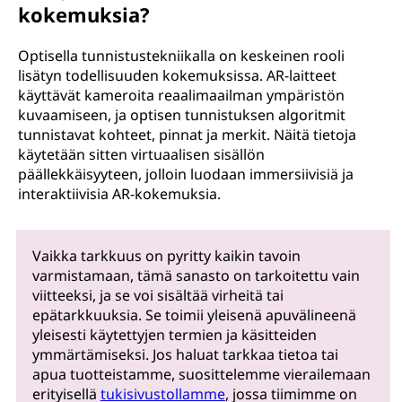
kokemuksia?
Optisella tunnistustekniikalla on keskeinen rooli
lisätyn todellisuuden kokemuksissa. AR-laitteet
käyttävät kameroita reaalimaailman ympäristön
kuvaamiseen, ja optisen tunnistuksen algoritmit
tunnistavat kohteet, pinnat ja merkit. Näitä tietoja
käytetään sitten virtuaalisen sisällön
päällekkäisyyteen, jolloin luodaan immersiivisiä ja
interaktiivisia AR-kokemuksia.
Vaikka tarkkuus on pyritty kaikin tavoin
varmistamaan, tämä sanasto on tarkoitettu vain
viitteeksi, ja se voi sisältää virheitä tai
epätarkkuuksia. Se toimii yleisenä apuvälineenä
yleisesti käytettyjen termien ja käsitteiden
ymmärtämiseksi. Jos haluat tarkkaa tietoa tai
apua tuotteistamme, suosittelemme vierailemaan
erityisellä
tukisivustollamme
, jossa tiimimme on