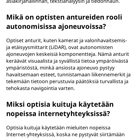
asiakirjahallinnan, tekstianalyysin ja tiedonhaun.
Mikä on optisten antureiden rooli
autonomisissa ajoneuvoissa?
Optiset anturit, kuten kamerat ja valonhavaitsemis-
ja etäisyysmittarit (LiDAR), ovat autonomisten
ajoneuvojen keskeisiä komponentteja. Nämä anturit
keräävät visuaalista ja syvällistä tietoa ympäröivästä
ympäristöstä, minkä ansiosta ajoneuvo pystyy
havaitsemaan esteet, tunnistamaan liikennemerkit ja
tekemään tietoon perustuvia päätöksiä turvallista ja
tehokasta navigointia varten.
Miksi optisia kuituja käytetään
nopeissa internetyhteyksissä?
Optisia kuituja käytetään mieluiten nopeissa
Internet-yhteyksissä, koska ne pystyvät siirtämään