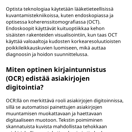
Optista teknologiaa käytetään lääketieteellisissä
kuvantamistekniikoissa, kuten endoskopiassa ja
optisessa koherenssitomografiassa (OCT).
Endoskoopit käyttävät kuituoptiikkaa kehon
sisäisten rakenteiden visualisointiin, kun taas OCT
käyttää valoaaltoja kudosten korkearesoluutioisten
poikkileikkauskuvien luomiseen, mikä auttaa
diagnoosin ja hoidon suunnittelussa.
Miten optinen kirjaintunnistus
(OCR) edistää asiakirjojen
digitointia?
OCR:llä on merkittävä rooli asiakirjojen digitoinnissa,
sillä se automatisoi painettujen asiakirjojen
muuntamisen muokattavaan ja haettavaan
digitaaliseen muotoon. Tekstin poimiminen
skannatuista kuvista mahdollistaa tehokkaan