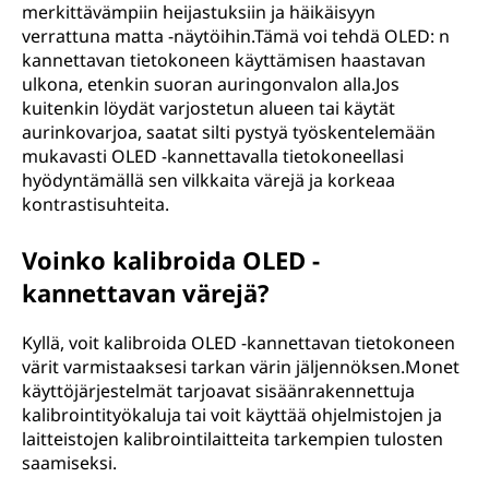
merkittävämpiin heijastuksiin ja häikäisyyn
verrattuna matta -näytöihin.Tämä voi tehdä OLED: n
kannettavan tietokoneen käyttämisen haastavan
ulkona, etenkin suoran auringonvalon alla.Jos
kuitenkin löydät varjostetun alueen tai käytät
aurinkovarjoa, saatat silti pystyä työskentelemään
mukavasti OLED -kannettavalla tietokoneellasi
hyödyntämällä sen vilkkaita värejä ja korkeaa
kontrastisuhteita.
Voinko kalibroida OLED -
kannettavan värejä?
Kyllä, voit kalibroida OLED -kannettavan tietokoneen
värit varmistaaksesi tarkan värin jäljennöksen.Monet
käyttöjärjestelmät tarjoavat sisäänrakennettuja
kalibrointityökaluja tai voit käyttää ohjelmistojen ja
laitteistojen kalibrointilaitteita tarkempien tulosten
saamiseksi.