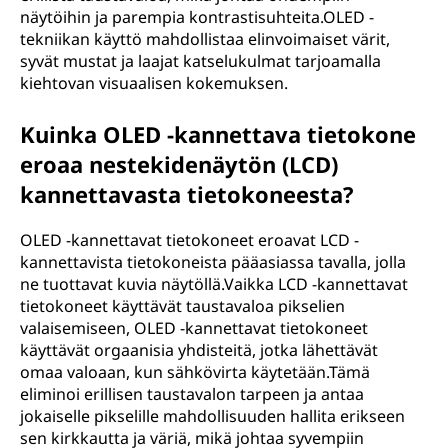
näytöihin ja parempia kontrastisuhteita.OLED -
tekniikan käyttö mahdollistaa elinvoimaiset värit,
syvät mustat ja laajat katselukulmat tarjoamalla
kiehtovan visuaalisen kokemuksen.
Kuinka OLED -kannettava tietokone
eroaa nestekidenäytön (LCD)
kannettavasta tietokoneesta?
OLED -kannettavat tietokoneet eroavat LCD -
kannettavista tietokoneista pääasiassa tavalla, jolla
ne tuottavat kuvia näytöllä.Vaikka LCD -kannettavat
tietokoneet käyttävät taustavaloa pikselien
valaisemiseen, OLED -kannettavat tietokoneet
käyttävät orgaanisia yhdisteitä, jotka lähettävät
omaa valoaan, kun sähkövirta käytetään.Tämä
eliminoi erillisen taustavalon tarpeen ja antaa
jokaiselle pikselille mahdollisuuden hallita erikseen
sen kirkkautta ja väriä, mikä johtaa syvempiin