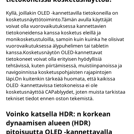
Kyllä, joillakin OLED -kannettavilla tietokoneilla on
kosketusnäyttötoiminto.Tämän avulla käyttäjät
voivat olla vuorovaikutuksessa kannettavien
tietokoneidensa kanssa kosketus eleillä ja
monikosketustuloilla, samoin kuin kuinka he olisivat
vuorovaikutuksessa älypuhelimen tai tabletin
kanssa.Kosketusnäytön OLED-kannettavat
tietokoneet voivat olla erityisen hyödyllisiä
tehtävissä, kuten piirtämisessä, muistiinpanoissa ja
navigoinnissa kosketuspohjaisten rajapintojen
läpi.On kuitenkin tärkeää huomata, että kaikissa
OLED -kannettavissa tietokoneissa ei ole
kosketusnäyttöä CAPablyydet, joten muista tarkistaa
tekniset tiedot ennen oston tekemistä.
Voinko katsella HDR: n korkean
dynaamisen alueen (HDR)
pitoisuutta OLED -kannettavalla