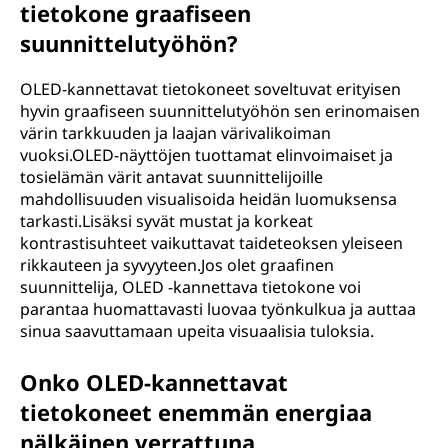
tietokone graafiseen
suunnittelutyöhön?
OLED-kannettavat tietokoneet soveltuvat erityisen
hyvin graafiseen suunnittelutyöhön sen erinomaisen
värin tarkkuuden ja laajan värivalikoiman
vuoksi.OLED-näyttöjen tuottamat elinvoimaiset ja
tosielämän värit antavat suunnittelijoille
mahdollisuuden visualisoida heidän luomuksensa
tarkasti.Lisäksi syvät mustat ja korkeat
kontrastisuhteet vaikuttavat taideteoksen yleiseen
rikkauteen ja syvyyteen.Jos olet graafinen
suunnittelija, OLED -kannettava tietokone voi
parantaa huomattavasti luovaa työnkulkua ja auttaa
sinua saavuttamaan upeita visuaalisia tuloksia.
Onko OLED-kannettavat
tietokoneet enemmän energiaa
nälkäinen verrattuna