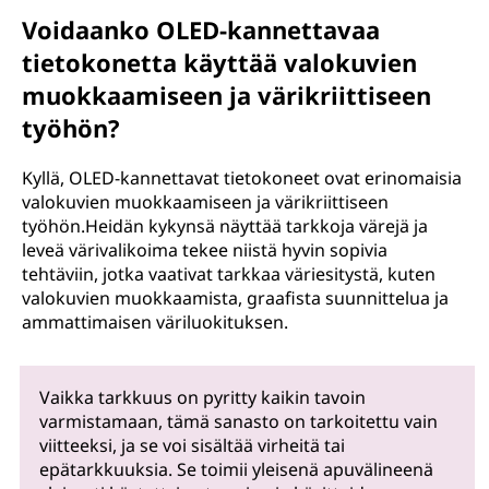
Voidaanko OLED-kannettavaa
tietokonetta käyttää valokuvien
muokkaamiseen ja värikriittiseen
työhön?
Kyllä, OLED-kannettavat tietokoneet ovat erinomaisia
valokuvien muokkaamiseen ja värikriittiseen
työhön.Heidän kykynsä näyttää tarkkoja värejä ja
leveä värivalikoima tekee niistä hyvin sopivia
tehtäviin, jotka vaativat tarkkaa väriesitystä, kuten
valokuvien muokkaamista, graafista suunnittelua ja
ammattimaisen väriluokituksen.
Vaikka tarkkuus on pyritty kaikin tavoin
varmistamaan, tämä sanasto on tarkoitettu vain
viitteeksi, ja se voi sisältää virheitä tai
epätarkkuuksia. Se toimii yleisenä apuvälineenä