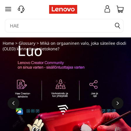
siirry pääsisältöön
Home
>
Glossary
> Mikä on orgaaninen valo, joka säteilee diodi
(OLED) kannettava tietokone?