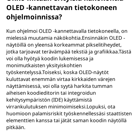
OLED -kannettavan tietokoneen
ohjelmoinnissa?
Kun ohjelmoi OLED -kannettavalla tietokoneella, on
mielessä muutamia näkökohtia.Ensinnäkin OLED -
näytöillä on yleensä korkeammat pikselitiheydet,
jotka tarjoavat terävämpää tekstiä ja grafiikkaa.Tästä
voi olla hyötyä koodin lukemisessa ja
monimutkaisten yksityiskohtien
työskentelyssä.Toiseksi, koska OLED-näytöt
kuluttavat enemmän virtaa kirkkaiden värejen
näyttämisessä, voi olla syytä harkita tumman
aiheisen koodieditorin tai integroidun
kehitysympäristön (IDE) käyttämistä
virrankulutuksen minimoimiseksi.Lopuksi, ota
huomioon palamisriskit työskennellessäsi staattisten
elementtien kanssa tai jätät saman koodin näytöllä
pitkään.