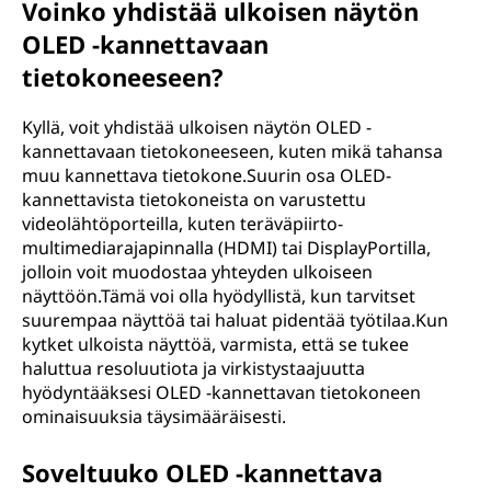
Voinko yhdistää ulkoisen näytön
OLED -kannettavaan
tietokoneeseen?
Kyllä, voit yhdistää ulkoisen näytön OLED -
kannettavaan tietokoneeseen, kuten mikä tahansa
muu kannettava tietokone.Suurin osa OLED-
kannettavista tietokoneista on varustettu
videolähtöporteilla, kuten teräväpiirto-
multimediarajapinnalla (HDMI) tai DisplayPortilla,
jolloin voit muodostaa yhteyden ulkoiseen
näyttöön.Tämä voi olla hyödyllistä, kun tarvitset
suurempaa näyttöä tai haluat pidentää työtilaa.Kun
kytket ulkoista näyttöä, varmista, että se tukee
haluttua resoluutiota ja virkistystaajuutta
hyödyntääksesi OLED -kannettavan tietokoneen
ominaisuuksia täysimääräisesti.
Soveltuuko OLED -kannettava