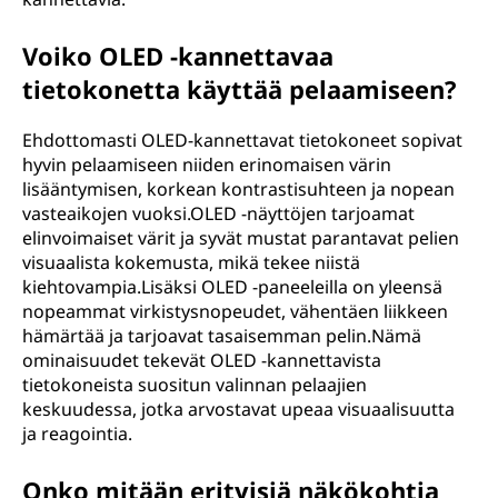
Voiko OLED -kannettavaa
tietokonetta käyttää pelaamiseen?
Ehdottomasti OLED-kannettavat tietokoneet sopivat
hyvin pelaamiseen niiden erinomaisen värin
lisääntymisen, korkean kontrastisuhteen ja nopean
vasteaikojen vuoksi.OLED -näyttöjen tarjoamat
elinvoimaiset värit ja syvät mustat parantavat pelien
visuaalista kokemusta, mikä tekee niistä
kiehtovampia.Lisäksi OLED -paneeleilla on yleensä
nopeammat virkistysnopeudet, vähentäen liikkeen
hämärtää ja tarjoavat tasaisemman pelin.Nämä
ominaisuudet tekevät OLED -kannettavista
tietokoneista suositun valinnan pelaajien
keskuudessa, jotka arvostavat upeaa visuaalisuutta
ja reagointia.
Onko mitään erityisiä näkökohtia