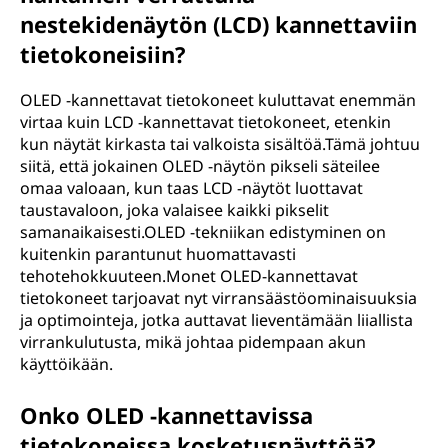
nestekidenäytön (LCD) kannettaviin
tietokoneisiin?
OLED -kannettavat tietokoneet kuluttavat enemmän
virtaa kuin LCD -kannettavat tietokoneet, etenkin
kun näytät kirkasta tai valkoista sisältöä.Tämä johtuu
siitä, että jokainen OLED -näytön pikseli säteilee
omaa valoaan, kun taas LCD -näytöt luottavat
taustavaloon, joka valaisee kaikki pikselit
samanaikaisesti.OLED -tekniikan edistyminen on
kuitenkin parantunut huomattavasti
tehotehokkuuteen.Monet OLED-kannettavat
tietokoneet tarjoavat nyt virransäästöominaisuuksia
ja optimointeja, jotka auttavat lieventämään liiallista
virrankulutusta, mikä johtaa pidempaan akun
käyttöikään.
Onko OLED -kannettavissa
tietokoneissa kosketusnäyttöä?