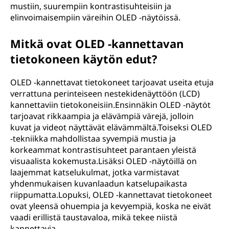
mustiin, suurempiin kontrastisuhteisiin ja
elinvoimaisempiin väreihin OLED -näytöissä.
Mitkä ovat OLED -kannettavan
tietokoneen käytön edut?
OLED -kannettavat tietokoneet tarjoavat useita etuja
verrattuna perinteiseen nestekidenäyttöön (LCD)
kannettaviin tietokoneisiin.Ensinnäkin OLED -näytöt
tarjoavat rikkaampia ja elävämpiä värejä, jolloin
kuvat ja videot näyttävät elävämmältä.Toiseksi OLED
-tekniikka mahdollistaa syvempiä mustia ja
korkeammat kontrastisuhteet parantaen yleistä
visuaalista kokemusta.Lisäksi OLED -näytöillä on
laajemmat katselukulmat, jotka varmistavat
yhdenmukaisen kuvanlaadun katselupaikasta
riippumatta.Lopuksi, OLED -kannettavat tietokoneet
ovat yleensä ohuempia ja kevyempiä, koska ne eivät
vaadi erillistä taustavaloa, mikä tekee niistä
kannettavia.