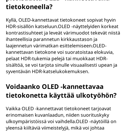
tietokoneella?
Kyllä, OLED-kannettavat tietokoneet sopivat hyvin
HDR-sisällön katseluun.OLED -näyttelyiden korkeat
kontrastisuhteet ja leveät värimuodot tekevät niistä
ihanteellisia parannetun kirkkaustason ja
laajennetun värimatkan esittelemiseen.OLED-
kannettavan tietokone voi suoratoistaa elokuvia,
pelaat HDR-tukemia pelejä tai muokkaat HDR-
sisältöä, se voi tarjota sinulle visuaalisesti upean ja
syventävän HDR-katselukokemuksen.
Voidaanko OLED -kannettavaa
tietokonetta käyttää ulkotyöhön?
Vaikka OLED -kannettavat tietokoneet tarjoavat
erinomaisen kuvanlaadun, niiden suorituskyky
ulkoympäristöissä voi vaihdella.OLED -näytöillä on
yleensä kiiltäviä viimeistelyjä, mikä voi johtaa