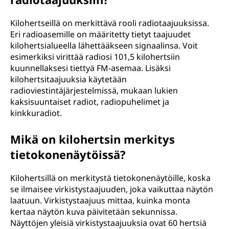
Kilohertseillä on merkittävä rooli radiotaajuuksissa.
Eri radioasemille on määritetty tietyt taajuudet
kilohertsialueella lähettääkseen signaalinsa. Voit
esimerkiksi virittää radiosi 101,5 kilohertsiin
kuunnellaksesi tiettyä FM-asemaa. Lisäksi
kilohertsitaajuuksia käytetään
radioviestintäjärjestelmissä, mukaan lukien
kaksisuuntaiset radiot, radiopuhelimet ja
kinkkuradiot.
Mikä on kilohertsin merkitys
tietokonenäytöissä?
Kilohertsillä on merkitystä tietokonenäytöille, koska
se ilmaisee virkistystaajuuden, joka vaikuttaa näytön
laatuun. Virkistystaajuus mittaa, kuinka monta
kertaa näytön kuva päivitetään sekunnissa.
Näyttöjen yleisiä virkistystaajuuksia ovat 60 hertsiä