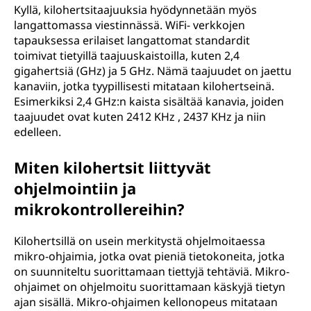
Kyllä, kilohertsitaajuuksia hyödynnetään myös
langattomassa viestinnässä. WiFi- verkkojen
tapauksessa erilaiset langattomat standardit
toimivat tietyillä taajuuskaistoilla, kuten 2,4
gigahertsiä (GHz) ja 5 GHz. Nämä taajuudet on jaettu
kanaviin, jotka tyypillisesti mitataan kilohertseinä.
Esimerkiksi 2,4 GHz:n kaista sisältää kanavia, joiden
taajuudet ovat kuten 2412 KHz , 2437 KHz ja niin
edelleen.
Miten kilohertsit liittyvät
ohjelmointiin ja
mikrokontrollereihin?
Kilohertsillä on usein merkitystä ohjelmoitaessa
mikro-ohjaimia, jotka ovat pieniä tietokoneita, jotka
on suunniteltu suorittamaan tiettyjä tehtäviä. Mikro-
ohjaimet on ohjelmoitu suorittamaan käskyjä tietyn
ajan sisällä. Mikro-ohjaimen kellonopeus mitataan