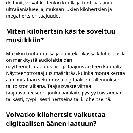
delfiinit, voivat kuitenkin kuulla ja tuottaa ääniä
ultraäänialueella, mukaan lukien kilohertsien ja
megahertsien taajuudet.
Miten kilohertsin käsite soveltuu
musiikkiin?
Musiikin tuotannossa ja äänitekniikassa kilohertseillä
on merkitystä audiolaitteiden
näytteenottotaajuuksien ja taajuusvasteen kannalta.
Näytteenottotaajuus määrittää, kuinka monta kertaa
ääni mitataan sekunnissa digitaalisen tallennuksen
tai toiston aikana. Taajuusvaste viittaa
taajuusalueeseen, jonka äänilaite pystyy toistamaan
tarkasti, tyypillisesti hertseinä tai kilohertseinä.
Voivatko kilohertsit vaikuttaa
digitaalisen äänen laatuun?