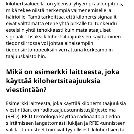
kilohertsialueella, on yleensä lyhyempi aallonpituus,
mikä tekee niistä herkempiä vaimenemiselle ja
häiriöille. Tämä tarkoittaa, että kilohertsisignaalit
eivät välttämättä etene yhtä pitkälle tai tunkeudu
esteisiin yhtä tehokkaasti kuin matalataajuiset
signaalit. Lisäksi kilohertsitaajuuksien käyttäminen
tiedonsiirrossa voi johtaa alhaisempiin
tiedonsiirtonopeuksiin verrattuna korkeampiin
taajuuskaistoihin.
Mikä on esimerkki laitteesta, joka
käyttää kilohertsitaajuuksia
viestintään?
Esimerkki laitteesta, joka käyttää kilohertsitaajuuksia
viestintään, on radiotaajuustunnistusjärjestelmä
(RFID). RFID-teknologia käyttää radioaaltoja tiedon
siirtämiseen langattomasti lukijan ja RFID-tunnisteen
välillä. Tunnisteet toimivat tyypillisesti kilohertsien tai