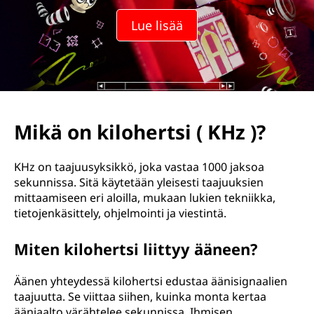
Lue lisää
Mikä on kilohertsi ( KHz )?
KHz on taajuusyksikkö, joka vastaa 1000 jaksoa
sekunnissa. Sitä käytetään yleisesti taajuuksien
mittaamiseen eri aloilla, mukaan lukien tekniikka,
tietojenkäsittely, ohjelmointi ja viestintä.
Miten kilohertsi liittyy ääneen?
Äänen yhteydessä kilohertsi edustaa äänisignaalien
taajuutta. Se viittaa siihen, kuinka monta kertaa
ääniaalto värähtelee sekunnissa. Ihmisen