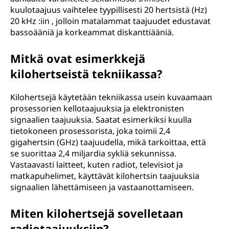
kuulotaajuus vaihtelee tyypillisesti 20 hertsistä (Hz)
20 kHz :iin , jolloin matalammat taajuudet edustavat
bassoääniä ja korkeammat diskanttiääniä.
Mitkä ovat esimerkkejä
kilohertseistä tekniikassa?
Kilohertsejä käytetään tekniikassa usein kuvaamaan
prosessorien kellotaajuuksia ja elektronisten
signaalien taajuuksia. Saatat esimerkiksi kuulla
tietokoneen prosessorista, joka toimii 2,4
gigahertsin (GHz) taajuudella, mikä tarkoittaa, että
se suorittaa 2,4 miljardia sykliä sekunnissa.
Vastaavasti laitteet, kuten radiot, televisiot ja
matkapuhelimet, käyttävät kilohertsin taajuuksia
signaalien lähettämiseen ja vastaanottamiseen.
Miten kilohertsejä sovelletaan
radiotaajuuksiin?