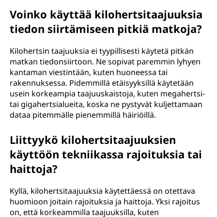
Voinko käyttää kilohertsitaajuuksia
tiedon siirtämiseen pitkiä matkoja?
Kilohertsin taajuuksia ei tyypillisesti käytetä pitkän
matkan tiedonsiirtoon. Ne sopivat paremmin lyhyen
kantaman viestintään, kuten huoneessa tai
rakennuksessa. Pidemmillä etäisyyksillä käytetään
usein korkeampia taajuuskaistoja, kuten megahertsi-
tai gigahertsialueita, koska ne pystyvät kuljettamaan
dataa pitemmälle pienemmillä häiriöillä.
Liittyykö kilohertsitaajuuksien
käyttöön tekniikassa rajoituksia tai
haittoja?
Kyllä, kilohertsitaajuuksia käytettäessä on otettava
huomioon joitain rajoituksia ja haittoja. Yksi rajoitus
on, että korkeammilla taajuuksilla, kuten