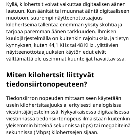
Kyllä, kilohertsit voivat vaikuttaa digitaalisen äänen
laatuun. Kun äänität tai muunnat ääntä digitaaliseen
muotoon, suurempi näytteenottotaajuus
kilohertseinä tallentaa enemmän yksityiskohtia ja
tarjoaa paremman äänen tarkkuuden. Ihmisen
kuulojärjestelmällä on kuitenkin rajoituksia, ja tietyn
kynnyksen, kuten 44,1 KHz tai 48 KHz , ylittävien
näytteenottotaajuuksien käytön edut eivät
välttämättä ole useimmat kuuntelijat havaittavissa.
Miten kilohertsit liittyvät
tiedonsiirtonopeuteen?
Tiedonsiirron nopeuden mittaamiseen käytetään
usein kilohertsitaajuuksia, erityisesti analogisissa
viestintäjärjestelmissä. Nykyaikaisessa digitaalisessa
viestinnässä tiedonsiirtonopeus ilmaistaan kuitenkin
yleisemmin bitteinä sekunnissa (bps) tai megabiteinä
sekunnissa (Mbps) kilohertsejen sijaan.