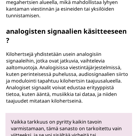
megahertsien alueella, mikä mahdollistaa lyhyen
kantaman viestinnän ja esineiden tai yksilöiden
tunnistamisen.
analogisten signaalien käsitteeseen
?
Kilohertsejä yhdistetään usein analogisiin
signaaleihin, jotka ovat jatkuvia, vaihtelevia
aaltomuotoja. Analogisissa viestintäjärjestelmissä,
kuten perinteisessä puhelussa, audiosignaalien siirto
ja modulointi tapahtuu kilohertsin taajuusalueella.
Analogiset signaalit voivat edustaa erityyppistä
tietoa, kuten ääntä, musiikkia tai dataa, ja niiden
taajuudet mitataan kilohertseinä.
Vaikka tarkkuus on pyritty kaikin tavoin
varmistamaan, tämä sanasto on tarkoitettu vain
viitteeksi, ja se voi sisältää virheitä tai