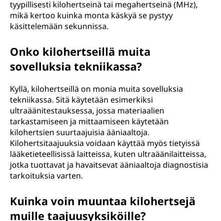
tyypillisesti kilohertseinä tai megahertseinä (MHz),
mikä kertoo kuinka monta käskyä se pystyy
käsittelemään sekunnissa.
Onko kilohertseillä muita
sovelluksia tekniikassa?
Kyllä, kilohertseillä on monia muita sovelluksia
tekniikassa. Sitä käytetään esimerkiksi
ultraäänitestauksessa, jossa materiaalien
tarkastamiseen ja mittaamiseen käytetään
kilohertsien suurtaajuisia ääniaaltoja.
Kilohertsitaajuuksia voidaan käyttää myös tietyissä
lääketieteellisissä laitteissa, kuten ultraäänilaitteissa,
jotka tuottavat ja havaitsevat ääniaaltoja diagnostisia
tarkoituksia varten.
Kuinka voin muuntaa kilohertsejä
muille taajuusyksiköille?