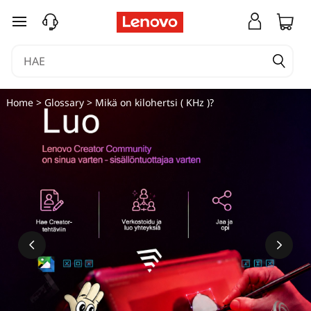
siirry pääsisältöön
Home
>
Glossary
> Mikä on kilohertsi ( KHz )?