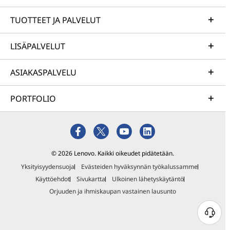
TUOTTEET JA PALVELUT
LISÄPALVELUT
ASIAKASPALVELU
PORTFOLIO
© 2026 Lenovo. Kaikki oikeudet pidätetään.
Yksityisyydensuoja
Evästeiden hyväksynnän työkalussamme
Käyttöehdot
Sivukartta
Ulkoinen lähetyskäytäntö
Orjuuden ja ihmiskaupan vastainen lausunto