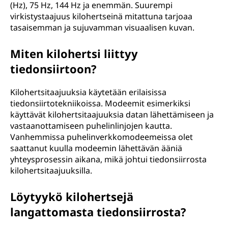
(Hz), 75 Hz, 144 Hz ja enemmän. Suurempi
virkistystaajuus kilohertseinä mitattuna tarjoaa
tasaisemman ja sujuvamman visuaalisen kuvan.
Miten kilohertsi liittyy
tiedonsiirtoon?
Kilohertsitaajuuksia käytetään erilaisissa
tiedonsiirtotekniikoissa. Modeemit esimerkiksi
käyttävät kilohertsitaajuuksia datan lähettämiseen ja
vastaanottamiseen puhelinlinjojen kautta.
Vanhemmissa puhelinverkkomodeemeissa olet
saattanut kuulla modeemin lähettävän ääniä
yhteysprosessin aikana, mikä johtui tiedonsiirrosta
kilohertsitaajuuksilla.
Löytyykö kilohertsejä
langattomasta tiedonsiirrosta?