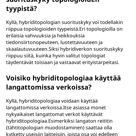
tyypistä?
Kyllä, hybriditopologian suorituskyky voi todellakin
riippua topologioiden tyypeistä.Eri topologioilla on
erilaisia vahvuuksia ja heikkouksia
tiedonsiirtonopeuteen, luotettavuuteen ja
skaalautuvuuteen.Siksi hybridiverkon suorituskyky
riippuu siitä, kuinka hyvin valitut topologiat
täydentävät toisiaan ja vastaavat erityistarpeitasi.
Voisiko hybriditopologiaa käyttää
langattomissa verkoissa?
Kyllä, hybriditopologiaa voidaan käyttää
langattomissa verkoissa.Itse asiassa monet
nykyaikaiset langattomat verkot käyttävät
hybriditopologiaa.Esimerkiksi langaton reititin
(tähtitopologian muodostaminen) saattaa olla
kytketty useisiin laitteisiin, joista osa voi edelleen