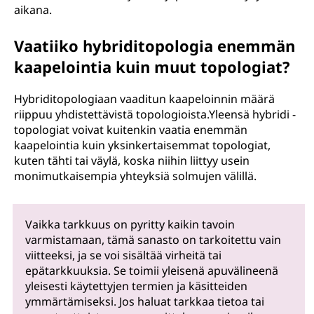
aikana.
Vaatiiko hybriditopologia enemmän
kaapelointia kuin muut topologiat?
Hybriditopologiaan vaaditun kaapeloinnin määrä
riippuu yhdistettävistä topologioista.Yleensä hybridi -
topologiat voivat kuitenkin vaatia enemmän
kaapelointia kuin yksinkertaisemmat topologiat,
kuten tähti tai väylä, koska niihin liittyy usein
monimutkaisempia yhteyksiä solmujen välillä.
Vaikka tarkkuus on pyritty kaikin tavoin
varmistamaan, tämä sanasto on tarkoitettu vain
viitteeksi, ja se voi sisältää virheitä tai
epätarkkuuksia. Se toimii yleisenä apuvälineenä
yleisesti käytettyjen termien ja käsitteiden
ymmärtämiseksi. Jos haluat tarkkaa tietoa tai