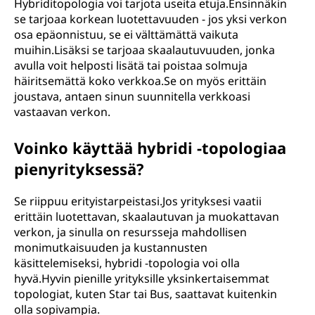
Hybriditopologia voi tarjota useita etuja.Ensinnäkin
se tarjoaa korkean luotettavuuden - jos yksi verkon
osa epäonnistuu, se ei välttämättä vaikuta
muihin.Lisäksi se tarjoaa skaalautuvuuden, jonka
avulla voit helposti lisätä tai poistaa solmuja
häiritsemättä koko verkkoa.Se on myös erittäin
joustava, antaen sinun suunnitella verkkoasi
vastaavan verkon.
Voinko käyttää hybridi -topologiaa
pienyrityksessä?
Se riippuu erityistarpeistasi.Jos yrityksesi vaatii
erittäin luotettavan, skaalautuvan ja muokattavan
verkon, ja sinulla on resursseja mahdollisen
monimutkaisuuden ja kustannusten
käsittelemiseksi, hybridi -topologia voi olla
hyvä.Hyvin pienille yrityksille yksinkertaisemmat
topologiat, kuten Star tai Bus, saattavat kuitenkin
olla sopivampia.