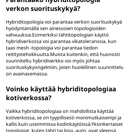
verkon suorituskykyä?
Hybriditopologia voi parantaa verkon suorituskykyä
hyödyntämällä sen ainesosien topologioiden
vahvuuksia.Esimerkiksi tähtitopologian käyttö
hybridiverkossa voi parantaa vikatoleranssia, kun
taas mesh -topologia voi parantaa tiedon
reititystehokkuutta.Muista kuitenkin, että huonosti
suunniteltu hybridiverkko voi myös johtaa
suorituskykyongelmiin, joten huolellinen suunnittelu
on avainasemassa.
Voinko käyttää hybriditopologiaa
kotiverkossa?
Vaikka hybriditopologiaa on mahdollista käyttää
kotiverkossa, se on tyypillisesti monimutkaisempi ja
kallis kuin useimmissa kodinkäytöissä.Yksinkertaiset
topologiat, kuten tähti tai linja -auto, ovat yleensä