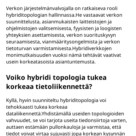
Verkon järjestelmänvalvojalla on ratkaiseva rooli
hybriditopologian hallinnassa.He vastaavat verkon
suunnittelusta, asianmukaisten laitteistojen ja
ohjelmistojen valitsemisesta, fyysisten ja loogisten
yhteyksien asettamisesta, verkon suorituskyvyn
seuraamisesta, vianmääritysongelmista ja verkon
tietoturvan varmistamisesta.Hybridiverkkojen
monimutkaisuuden vuoksi nämä tehtävät vaativat
usein korkeatasoista asiantuntemusta.
Voiko hybridi topologia tukea
korkeaa tietoliikennettä?
Kyllä, hyvin suunniteltu hybriditopologia voi
tehokkaasti tukea korkeaa
dataliikennettä.Yhdistämällä useiden topologioiden
vahvuudet, se voi tarjota useita tiedonsiirtoja varten,
auttaen estämään pullonkauloja ja varmistaa, että
tiedot voivat virtaa sujuvasti jopa korkean kysynnän