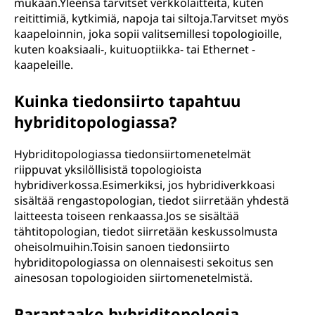
mukaan.Yleensä tarvitset verkkolaitteita, kuten
reitittimiä, kytkimiä, napoja tai siltoja.Tarvitset myös
kaapeloinnin, joka sopii valitsemillesi topologioille,
kuten koaksiaali-, kuituoptiikka- tai Ethernet -
kaapeleille.
Kuinka tiedonsiirto tapahtuu
hybriditopologiassa?
Hybriditopologiassa tiedonsiirtomenetelmät
riippuvat yksilöllisistä topologioista
hybridiverkossa.Esimerkiksi, jos hybridiverkkoasi
sisältää rengastopologian, tiedot siirretään yhdestä
laitteesta toiseen renkaassa.Jos se sisältää
tähtitopologian, tiedot siirretään keskussolmusta
oheisolmuihin.Toisin sanoen tiedonsiirto
hybriditopologiassa on olennaisesti sekoitus sen
ainesosan topologioiden siirtomenetelmistä.
Parantaako hybriditopologia