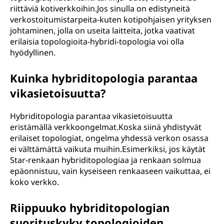
riittäviä kotiverkkoihin.Jos sinulla on edistyneitä
verkostoitumistarpeita-kuten kotipohjaisen yrityksen
johtaminen, jolla on useita laitteita, jotka vaativat
erilaisia topologioita-hybridi-topologia voi olla
hyödyllinen.
Kuinka hybriditopologia parantaa
vikasietoisuutta?
Hybriditopologia parantaa vikasietoisuutta
eristämällä verkkoongelmat.Koska siinä yhdistyvät
erilaiset topologiat, ongelma yhdessä verkon osassa
ei välttämättä vaikuta muihin.Esimerkiksi, jos käytät
Star-renkaan hybriditopologiaa ja renkaan solmua
epäonnistuu, vain kyseiseen renkaaseen vaikuttaa, ei
koko verkko.
Riippuuko hybriditopologian
suorituskyky topologioiden