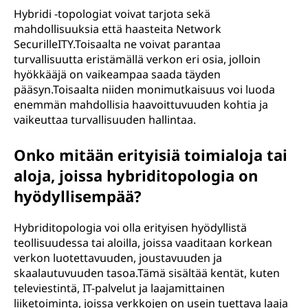
Hybridi -topologiat voivat tarjota sekä
mahdollisuuksia että haasteita Network
SecurilleITY.Toisaalta ne voivat parantaa
turvallisuutta eristämällä verkon eri osia, jolloin
hyökkääjä on vaikeampaa saada täyden
pääsyn.Toisaalta niiden monimutkaisuus voi luoda
enemmän mahdollisia haavoittuvuuden kohtia ja
vaikeuttaa turvallisuuden hallintaa.
Onko mitään erityisiä toimialoja tai
aloja, joissa hybriditopologia on
hyödyllisempää?
Hybriditopologia voi olla erityisen hyödyllistä
teollisuudessa tai aloilla, joissa vaaditaan korkean
verkon luotettavuuden, joustavuuden ja
skaalautuvuuden tasoa.Tämä sisältää kentät, kuten
televiestintä, IT-palvelut ja laajamittainen
liiketoiminta, joissa verkkojen on usein tuettava laaja