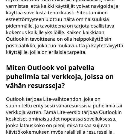
varmistaa, että kaikki käyttäjät voivat navigoida ja
käyttää sovellusta tehokkaasti. Sitoutuminen
esteettömyyteen ulottuu näitä ominaisuuksia
pidemmälle, ja tavoitteena on tarjota osallistava
kokemus kaikille yksilöille. Kaiken kaikkiaan
Outlookin tavoitteena on olla helppokäyttöisin
postilaatikko, joka tuo mukavuutta ja käytettävyyttä
käyttäjille, joilla on erilaisia tarpeita.
Miten Outlook voi palvella
puhelimia tai verkkoja, joissa on
vähän resursseja?
Outlook tarjoaa Lite-vaihtoehdon, joka on
suunniteltu erityisesti vähäresurssisia puhelimia tai
verkkoja varten. Tämä Lite-versio tarjoaa Outlookin
keskeiset ominaisuudet nopeassa sovelluksessa,
jonka latauskoko on pieni, mikä takaa sujuvan
käyttökokemuksen myös rajallisilla resursseilla.