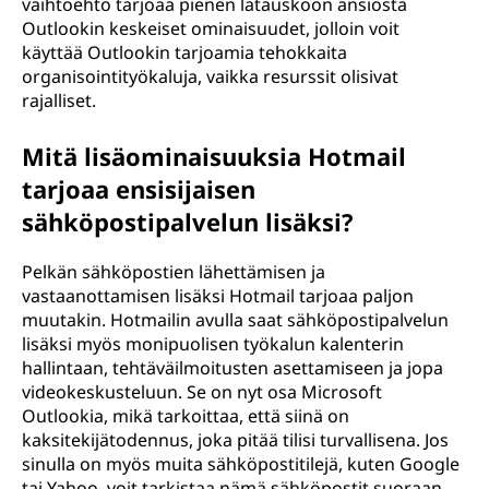
vaihtoehto tarjoaa pienen latauskoon ansiosta
Outlookin keskeiset ominaisuudet, jolloin voit
käyttää Outlookin tarjoamia tehokkaita
organisointityökaluja, vaikka resurssit olisivat
rajalliset.
Mitä lisäominaisuuksia Hotmail
tarjoaa ensisijaisen
sähköpostipalvelun lisäksi?
Pelkän sähköpostien lähettämisen ja
vastaanottamisen lisäksi Hotmail tarjoaa paljon
muutakin. Hotmailin avulla saat sähköpostipalvelun
lisäksi myös monipuolisen työkalun kalenterin
hallintaan, tehtäväilmoitusten asettamiseen ja jopa
videokeskusteluun. Se on nyt osa Microsoft
Outlookia, mikä tarkoittaa, että siinä on
kaksitekijätodennus, joka pitää tilisi turvallisena. Jos
sinulla on myös muita sähköpostitilejä, kuten Google
tai Yahoo, voit tarkistaa nämä sähköpostit suoraan