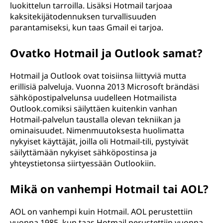
luokittelun tarroilla. Lisäksi Hotmail tarjoaa
kaksitekijätodennuksen turvallisuuden
parantamiseksi, kun taas Gmail ei tarjoa.
Ovatko Hotmail ja Outlook samat?
Hotmail ja Outlook ovat toisiinsa liittyviä mutta
erillisiä palveluja. Vuonna 2013 Microsoft brändäsi
sähköpostipalvelunsa uudelleen Hotmailista
Outlook.comiksi säilyttäen kuitenkin vanhan
Hotmail-palvelun taustalla olevan tekniikan ja
ominaisuudet. Nimenmuutoksesta huolimatta
nykyiset käyttäjät, joilla oli Hotmail-tili, pystyivät
säilyttämään nykyiset sähköpostinsa ja
yhteystietonsa siirtyessään Outlookiin.
Mikä on vanhempi Hotmail tai AOL?
AOL on vanhempi kuin Hotmail. AOL perustettiin
vuonna 1985, kun taas Hotmail perustettiin vuonna