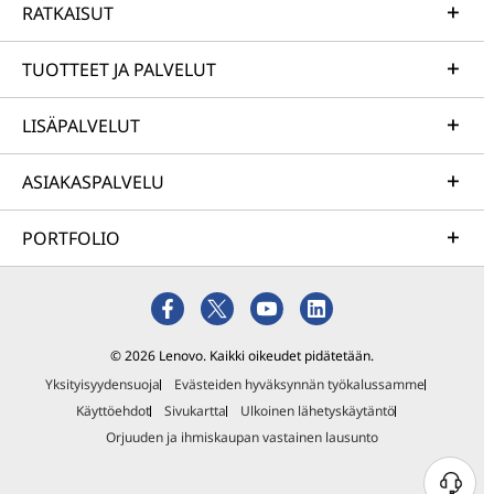
RATKAISUT
TUOTTEET JA PALVELUT
LISÄPALVELUT
ASIAKASPALVELU
PORTFOLIO
© 2026 Lenovo. Kaikki oikeudet pidätetään.
Yksityisyydensuoja
Evästeiden hyväksynnän työkalussamme
Käyttöehdot
Sivukartta
Ulkoinen lähetyskäytäntö
Orjuuden ja ihmiskaupan vastainen lausunto