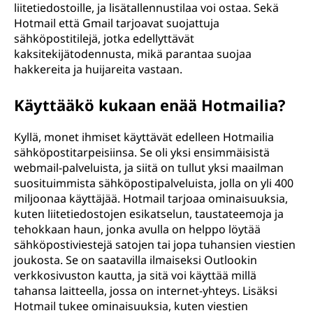
liitetiedostoille, ja lisätallennustilaa voi ostaa. Sekä
Hotmail että Gmail tarjoavat suojattuja
sähköpostitilejä, jotka edellyttävät
kaksitekijätodennusta, mikä parantaa suojaa
hakkereita ja huijareita vastaan.
Käyttääkö kukaan enää Hotmailia?
Kyllä, monet ihmiset käyttävät edelleen Hotmailia
sähköpostitarpeisiinsa. Se oli yksi ensimmäisistä
webmail-palveluista, ja siitä on tullut yksi maailman
suosituimmista sähköpostipalveluista, jolla on yli 400
miljoonaa käyttäjää. Hotmail tarjoaa ominaisuuksia,
kuten liitetiedostojen esikatselun, taustateemoja ja
tehokkaan haun, jonka avulla on helppo löytää
sähköpostiviestejä satojen tai jopa tuhansien viestien
joukosta. Se on saatavilla ilmaiseksi Outlookin
verkkosivuston kautta, ja sitä voi käyttää millä
tahansa laitteella, jossa on internet-yhteys. Lisäksi
Hotmail tukee ominaisuuksia, kuten viestien