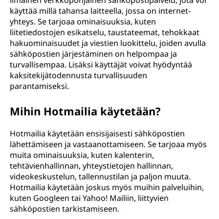
ilmainen verkkopohjainen sähköpostipalvelu, jota voi
käyttää millä tahansa laitteella, jossa on internet-
yhteys. Se tarjoaa ominaisuuksia, kuten
liitetiedostojen esikatselu, taustateemat, tehokkaat
hakuominaisuudet ja viestien luokittelu, joiden avulla
sähköpostien järjestäminen on helpompaa ja
turvallisempaa. Lisäksi käyttäjät voivat hyödyntää
kaksitekijätodennusta turvallisuuden
parantamiseksi.
Mihin Hotmailia käytetään?
Hotmailia käytetään ensisijaisesti sähköpostien
lähettämiseen ja vastaanottamiseen. Se tarjoaa myös
muita ominaisuuksia, kuten kalenterin,
tehtävienhallinnan, yhteystietojen hallinnan,
videokeskustelun, tallennustilan ja paljon muuta.
Hotmailia käytetään joskus myös muihin palveluihin,
kuten Googleen tai Yahoo! Mailiin, liittyvien
sähköpostien tarkistamiseen.