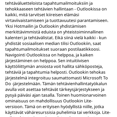
tehtäväluetteloista tapahtumailmoituksiin ja
tehokkaaseen tehtävien hallintaan - Outlookissa on
kaikki, mitä tarvitset kiireisen elämäsi
virtaviivaistamiseen ja tuottavuutesi parantamiseen.
Yksi Hotmailin ja Outlookin yhdistämisen
merkittävimmistä eduista on yhteistoiminnallinen
kalenteri ja tehtävälistat. Eikä siinä vielä kaikki - kun
yhdistät sosiaalisen median tilisi Outlookiin, saat
tapahtumailmoitukset suoraan postilaatikkoosi.
Navigointi Outlookissa on helppoa, ja kaiken
järjestäminen on helppoa. Sen intuitiivisen
käyttöliittymän ansiosta voit hallita sähköposteja,
tehtäviä ja tapahtumia helposti. Outlookin tehokas
järjestelmä integroituu saumattomasti Microsoft To
Do -järjestelmään. Tämän tehtävienhallintatyökalun
avulla voit asettaa tehtävät tärkeysjärjestykseen ja
pysyä päiväsi ajan tasalla. Toinen huomionarvoinen
ominaisuus on mahdollisuus Outlookin Lite-
versioon. Tämä on erityisen hyödyllistä niille, jotka
käyttävät vähäresurssisia puhelimia tai verkkoja. Lite-