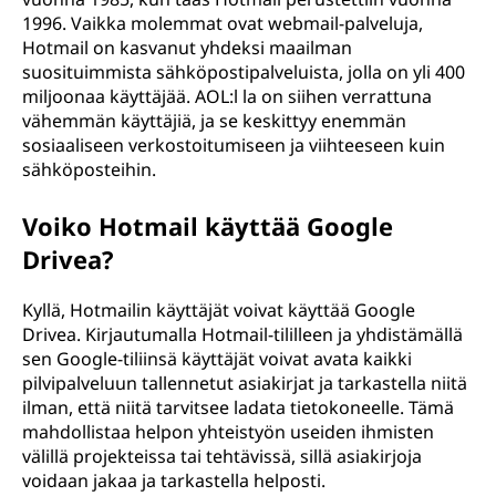
1996. Vaikka molemmat ovat webmail-palveluja,
Hotmail on kasvanut yhdeksi maailman
suosituimmista sähköpostipalveluista, jolla on yli 400
miljoonaa käyttäjää. AOL:l la on siihen verrattuna
vähemmän käyttäjiä, ja se keskittyy enemmän
sosiaaliseen verkostoitumiseen ja viihteeseen kuin
sähköposteihin.
Voiko Hotmail käyttää Google
Drivea?
Kyllä, Hotmailin käyttäjät voivat käyttää Google
Drivea. Kirjautumalla Hotmail-tililleen ja yhdistämällä
sen Google-tiliinsä käyttäjät voivat avata kaikki
pilvipalveluun tallennetut asiakirjat ja tarkastella niitä
ilman, että niitä tarvitsee ladata tietokoneelle. Tämä
mahdollistaa helpon yhteistyön useiden ihmisten
välillä projekteissa tai tehtävissä, sillä asiakirjoja
voidaan jakaa ja tarkastella helposti.