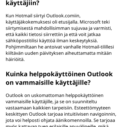
käyttäjiin?
Kun Hotmail siirtyi Outlook.comiin,
käyttäjäkokemuksesi oli etusijalla. Microsoft teki
siirtymisestä mahdollisimman sujuvaa ja varmisti,
että kaikki tietosi siirrettiin ja että voit jatkaa
sähköpostitilisi käyttöä ilman keskeytyksiä.
Pohjimmiltaan he antoivat vanhalle Hotmail-tilillesi
kiiltävän uuden päivityksen aiheuttamatta mitään
häiriöitä.
Kuinka helppokäyttöinen Outlook
on vammaisille käyttäjille?
Outlook on uskomattoman helppokäyttöinen
vammaisille käyttäjille, ja se on suunniteltu
vastaamaan kaikkien tarpeisiin. Esteettömyyteen
keskittyen Outlook tarjoaa intuitiivisen navigoinnin,
jota voi helposti ohjata äänikomennoilla. Se tarjoaa
myös kattavan tuen erilaisille apuvälineille, mikä