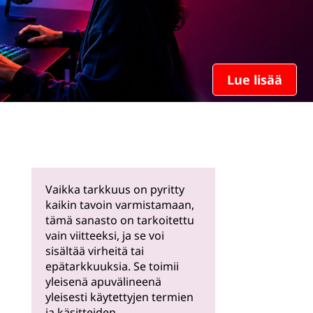
Lue lisää
Vaikka tarkkuus on pyritty
kaikin tavoin varmistamaan,
tämä sanasto on tarkoitettu
vain viitteeksi, ja se voi
sisältää virheitä tai
epätarkkuuksia. Se toimii
yleisenä apuvälineenä
yleisesti käytettyjen termien
ja käsitteiden