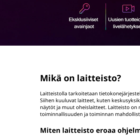
ö
n
page hero 2/3
Mikä on laitteisto?
Laitteistolla tarkoitetaan tietokonejärjes
Siihen kuuluvat laitteet, kuten keskusyksik
näytöt ja muut oheislaitteet. Laitteisto o
toiminnallisuuden ja toiminnan mahdollis
Miten laitteisto eroaa ohjel