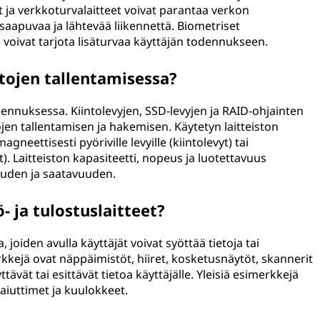
t ja verkkoturvalaitteet voivat parantaa verkon
 saapuvaa ja lähtevää liikennettä. Biometriset
, voivat tarjota lisäturvaa käyttäjän todennukseen.
ietojen tallentamisessa?
allennuksessa. Kiintolevyjen, SSD-levyjen ja RAID-ohjainten
jen tallentamisen ja hakemisen. Käytetyn laitteiston
gneettisesti pyöriville levyille (kiintolevyt) tai
yt). Laitteiston kapasiteetti, nopeus ja luotettavuus
uuden ja saatavuuden.
 ja tulostuslaitteet?
 joiden avulla käyttäjät voivat syöttää tietoja tai
kejä ovat näppäimistöt, hiiret, kosketusnäytöt, skannerit
tävät tai esittävät tietoa käyttäjälle. Yleisiä esimerkkejä
kaiuttimet ja kuulokkeet.