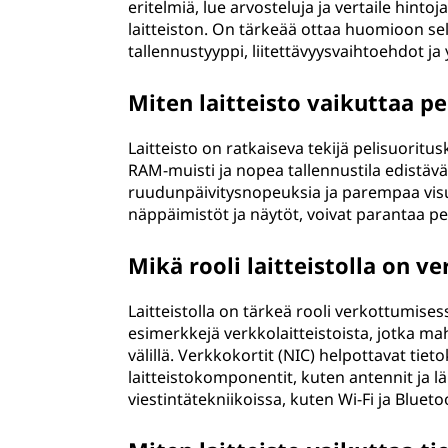
eritelmiä, lue arvosteluja ja vertaile hintoj
laitteiston. On tärkeää ottaa huomioon sell
tallennustyyppi, liitettävyysvaihtoehdot 
Miten laitteisto vaikuttaa p
Laitteisto on ratkaiseva tekijä pelisuoritu
RAM-muisti ja nopea tallennustila edistä
ruudunpäivitysnopeuksia ja parempaa visuaal
näppäimistöt ja näytöt, voivat parantaa p
Mikä rooli laitteistolla on v
Laitteistolla on tärkeä rooli verkottumises
esimerkkejä verkkolaitteistoista, jotka mah
välillä. Verkkokortit (NIC) helpottavat tiet
laitteistokomponentit, kuten antennit ja 
viestintätekniikoissa, kuten Wi-Fi ja Blueto