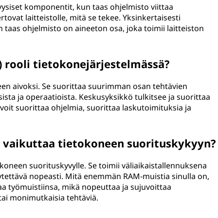
yysiset komponentit, kun taas ohjelmisto viittaa
rtovat laitteistolle, mitä se tekee. Yksinkertaisesti
n taas ohjelmisto on aineeton osa, joka toimii laitteiston
 rooli tietokonejärjestelmässä?
en aivoksi. Se suorittaa suurimman osan tehtävien
ista ja operaatioista. Keskusyksikkö tulkitsee ja suorittaa
voit suorittaa ohjelmia, suorittaa laskutoimituksia ja
 vaikuttaa tietokoneen suorituskykyyn?
koneen suorituskyvylle. Se toimii väliaikaistallennuksena
 käytettävä nopeasti. Mitä enemmän RAM-muistia sinulla on,
aa työmuistiinsa, mikä nopeuttaa ja sujuvoittaa
tai monimutkaisia tehtäviä.