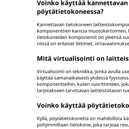
Voinko käyttää kannettavan
pöytätietokoneessa?
Kannettavan tietokoneen laitteistokompon
komponenttien kanssa muotokertoimen, k
tietokoneiden komponentit on yleensä suunn
niissä on erilaiset liittimet, virtavaatimukse
Mitä virtualisointi on laitte
Virtualisointi on tekniikka, jonka avulla us
käyttää samanaikaisesti yhdessä fyysisessä 
komponentteihin, kuten suorittimeen, joka 
tarjotakseen tarvittavan laitteistotason tu
Voinko käyttää pöytätietok
Kyllä, pöytätietokonetta on mahdollista kä
pohjimmiltaan tietokone, joka tarjoaa resur