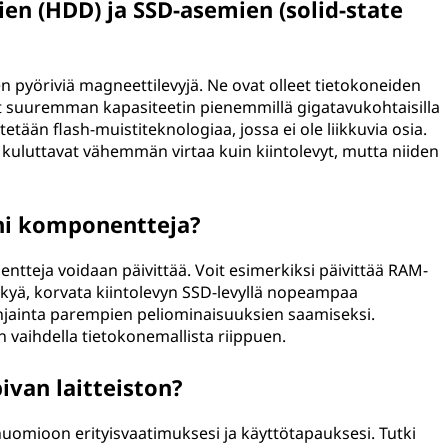
en (HDD) ja SSD-asemien (solid-state
en pyöriviä magneettilevyjä. Ne ovat olleet tietokoneiden
vat suuremman kapasiteetin pienemmillä gigatavukohtaisilla
etään flash-muistiteknologiaa, jossa ei ole liikkuvia osia.
kuluttavat vähemmän virtaa kuin kiintolevyt, mutta niiden
ni komponentteja?
ntteja voidaan päivittää. Voit esimerkiksi päivittää RAM-
kykyä, korvata kiintolevyn SSD-levyllä nopeampaa
nohjainta parempien peliominaisuuksien saamiseksi.
 vaihdella tietokonemallista riippuen.
pivan laitteiston?
huomioon erityisvaatimuksesi ja käyttötapauksesi. Tutki