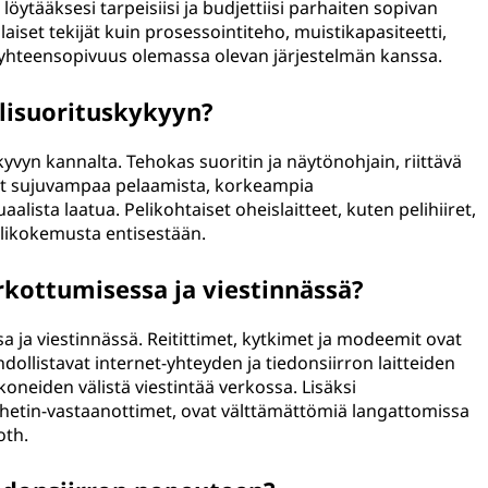
a löytääksesi tarpeisiisi ja budjettiisi parhaiten sopivan
aiset tekijät kuin prosessointiteho, muistikapasiteetti,
ja yhteensopivuus olemassa olevan järjestelmän kanssa.
elisuorituskykyyn?
skyvyn kannalta. Tehokas suoritin ja näytönohjain, riittävä
vät sujuvampaa pelaamista, korkeampia
ista laatua. Pelikohtaiset oheislaitteet, kuten pelihiiret,
elikokemusta entisestään.
erkottumisessa ja viestinnässä?
sa ja viestinnässä. Reitittimet, kytkimet ja modeemit ovat
dollistavat internet-yhteyden ja tiedonsiirron laitteiden
okoneiden välistä viestintää verkossa. Lisäksi
lähetin-vastaanottimet, ovat välttämättömiä langattomissa
oth.