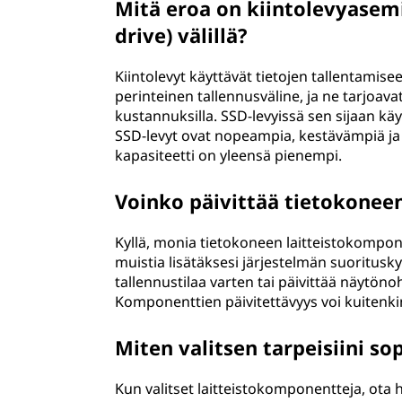
Mitä eroa on kiintolevyasemi
drive) välillä?
Kiintolevyt käyttävät tietojen tallentamise
perinteinen tallennusväline, ja ne tarjoa
kustannuksilla. SSD-levyissä sen sijaan käyt
SSD-levyt ovat nopeampia, kestävämpiä ja 
kapasiteetti on yleensä pienempi.
Voinko päivittää tietokonee
Kyllä, monia tietokoneen laitteistokompone
muistia lisätäksesi järjestelmän suoritus
tallennustilaa varten tai päivittää näytö
Komponenttien päivitettävyys voi kuitenkin
Miten valitsen tarpeisiini so
Kun valitset laitteistokomponentteja, ota 