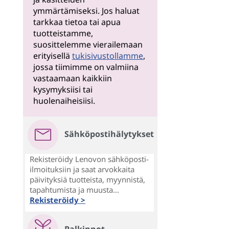
ymmärtämiseksi. Jos haluat
tarkkaa tietoa tai apua
tuotteistamme,
suosittelemme vierailemaan
erityisellä
tukisivustollamme
,
jossa tiimimme on valmiina
vastaamaan kaikkiin
kysymyksiisi tai
huolenaiheisiisi.
Sähköpostihälytykset
Rekisteröidy Lenovon sähköposti-
ilmoituksiin ja saat arvokkaita
päivityksiä tuotteista, myynnistä,
tapahtumista ja muusta...
Rekisteröidy >