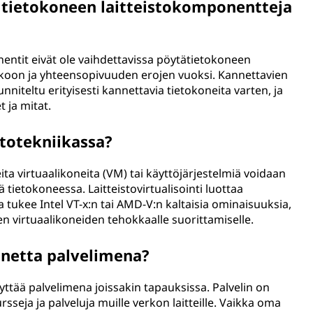
 tietokoneen laitteistokomponentteja
entit eivät ole vaihdettavissa pöytätietokoneen
oon ja yhteensopivuuden erojen vuoksi. Kannettavien
iteltu erityisesti kannettavia tietokoneita varten, ja
t ja mitat.
istotekniikassa?
eita virtuaalikoneita (VM) tai käyttöjärjestelmiä voidaan
tietokoneessa. Laitteistovirtualisointi luottaa
tukee Intel VT-x:n tai AMD-V:n kaltaisia ominaisuuksia,
en virtuaalikoneiden tehokkaalle suorittamiselle.
onetta palvelimena?
yttää palvelimena joissakin tapauksissa. Palvelin on
sseja ja palveluja muille verkon laitteille. Vaikka oma