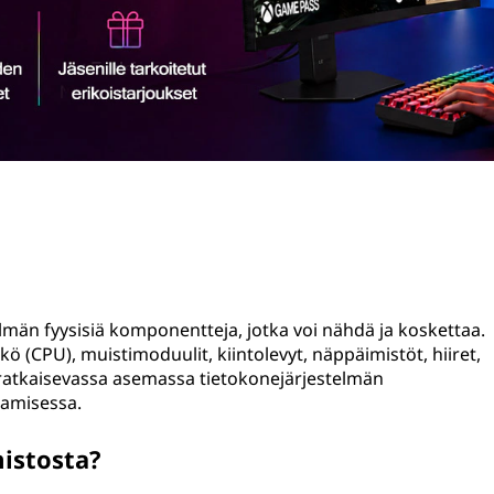
telmän fyysisiä komponentteja, jotka voi nähdä ja koskettaa.
kö (CPU), muistimoduulit, kiintolevyt, näppäimistöt, hiiret,
n ratkaisevassa asemassa tietokonejärjestelmän
tamisessa.
mistosta?