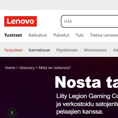
s
i
Tuotteet
Ratkaisut
Palvelut
Tuki
Tietoa Lenovo
i
r
Tarjoukset
Kannettavat
Pöytäkoneet
Workstations
Nä
r
y
p
Home
>
Glossary
> Mikä on laitteisto?
ä
ä
s
i
s
ä
l
t
ö