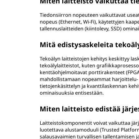
Miten laitteisto vaikuttaa t
Tiedonsiirron nopeuteen vaikuttavat useat 
nopeus (Ethernet, Wi-Fi), käytettyjen kaap
tallennuslaitteiden (kiintolevy, SSD) omin
Mitä edistysaskeleita tekoäly
Tekoälyn laitteistojen kehitys keskittyy 
tekoälylaitteistot, kuten grafiikkaprosesso
kenttäohjelmoitavat porttirakenteet (FPG
mahdollistamaan nopeammat harjoittelu- j
tietojenkäsittelyn ja kvanttilaskennan keh
ominaisuuksia entisestään.
Miten laitteisto edistää järj
Laitteistokomponentit voivat vaikuttaa jär
luotettava alustamoduuli (Trusted Platfor
salausavaimien turvallisen tallentamisen 