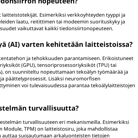
iedonsiirron nopeuteen?
laitteistotekijät. Esimerkiksi verkkoyhteyden tyyppi ja
eleiden laatu, reitittimen tai modeemin suorituskyky ja
aisuudet vaikuttavat kaikki tiedonsiirtonopeuteen.
ä (AI) varten kehitetään laitteistoissa?
laskentatehon ja tehokkuuden parantamiseen. Erikoistuneet
riyksiköt (GPU), tensoriprosessoriyksiköt (TPU) tai
A), on suunniteltu nopeuttamaan tekoälyn työmäärää ja
a päättelyprosessit. Lisäksi neuromorfisen
ittyminen voi tulevaisuudessa parantaa tekoälylaitteistojen
estelmän turvallisuutta?
jestelmän turvallisuuteen eri mekanismeilla. Esimerkiksi
m Module, TPM) on laitteistosiru, joka mahdollistaa
ja auttaa suojautumaan arkaluonteisten tietojen