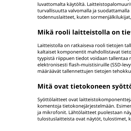
luvattomalta käytöltä. Laitteistopalomuuri
turvallisuutta valvomalla ja suodattamalla
todennuslaitteet, kuten sormenjälkilukijat
Mikä rooli laitteistolla on t
Laitteistolla on ratkaiseva rooli tietojen t
kaltaiset komponentit mahdollistavat tieto
tyypistä riippuen tiedot voidaan tallentaa ma
elektronisesti flash-muistisiruille (SSD-lev
määräävät tallennettujen tietojen tehokk
Mitä ovat tietokoneen syöttö-
Syöttölaitteet ovat laitteistokomponentteja,
komentoja tietokonejärjestelmään. Esimerk
ja mikrofonit. Lähtölaitteet puolestaan näyt
tulostuslaitteista ovat näytöt, tulostimet, 