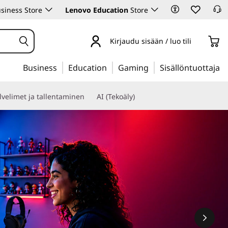
siness Store
Lenovo Education
Store
Kirjaudu sisään / luo tili
Business
Education
Gaming
Sisällöntuottaja
lvelimet ja tallentaminen
AI (Tekoäly)