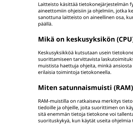
Laitteisto käsittää tietokonejärjestelmän f
aineettomiin ohjeisiin ja ohjelmiin, jotka ke
sanottuna laitteisto on aineellinen osa, ku
päällä.
Mikä on keskusyksikön (CPU)
Keskusyksikköä kutsutaan usein tietokone
suorittamiseen tarvittavista laskutoimituks
muistista haettuja ohjeita, minkä ansiosta 
erilaisia toimintoja tietokoneella.
Miten satunnaismuisti (RAM)
RAM-muistilla on ratkaiseva merkitys tieto
tiedoille ja ohjeille, joita suorittimen on
sitä enemmän tietoja tietokone voi tallent
suorituskykyä, kun käytät useita ohjelmia 