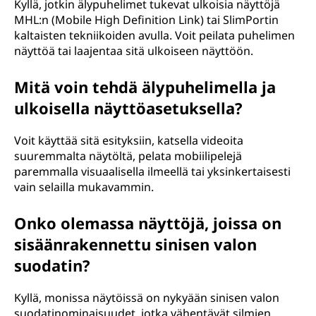
Kyllä, jotkin älypuhelimet tukevat ulkoisia näyttöjä
MHL:n (Mobile High Definition Link) tai SlimPortin
kaltaisten tekniikoiden avulla. Voit peilata puhelimen
näyttöä tai laajentaa sitä ulkoiseen näyttöön.
Mitä voin tehdä älypuhelimella ja
ulkoisella näyttöasetuksella?
Voit käyttää sitä esityksiin, katsella videoita
suuremmalta näytöltä, pelata mobiilipelejä
paremmalla visuaalisella ilmeellä tai yksinkertaisesti
vain selailla mukavammin.
Onko olemassa näyttöjä, joissa on
sisäänrakennettu sinisen valon
suodatin?
Kyllä, monissa näytöissä on nykyään sinisen valon
suodatinominaisuudet, jotka vähentävät silmien