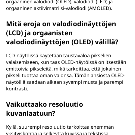
orgaaninen valodiodi (OLED), valodiodi (LED) ja
orgaaninen aktiivimatriisi-valodiodi (AMOLED).
Mitä eroja on valodiodinäyttöjen
(LCD) ja orgaanisten
valodiodinäyttöjen (OLED) välillä?
LCD-näytöissä käytetään taustavaloa pikselien
valaisemiseen, kun taas OLED-näytöissä on itsestään
emittoivia pikseleitä, mikä tarkoittaa, että jokainen
pikseli tuottaa oman valonsa. Tämän ansiosta OLED-
näytöillä saadaan aikaan syvempi musta ja parempi
kontrasti.
Vaikuttaako resoluutio
kuvanlaatuun?
Kyllä, suurempi resoluutio tarkoittaa enemmän
yksityiskohtia ja selkeyttä kuvissa ja tekstissä.