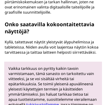
piirtämiskokemuksen ja tarkan hallinnan, joten ne
ovat erinomainen valinta digitaalisille taiteilijoille ja
graafisille suunnittelijoille.
Onko saatavilla kokoontaitettavia
näyttöjä?
Kyllä, taitettavat näytöt yleistyvät älypuhelimissa ja
tableteissa. Niiden avulla voit laajentaa näytön kokoa
tarvittaessa ja taittaa laitteen helposti siirrettäväksi.
Vaikka tarkkuus on pyritty kaikin tavoin
varmistamaan, tämä sanasto on tarkoitettu vain
viitteeksi, ja se voi sisältää virheitä tai
epätarkkuuksia. Se toimii yleisenä apuvälineenä
yleisesti käytettyjen termien ja käsitteiden
ymmärtämiseksi. Jos haluat tarkkaa tietoa tai
apua tuotteistamme, suosittelemme vierailemaan
erityisellä
tukisivustollamme
, jossa tiimimme on