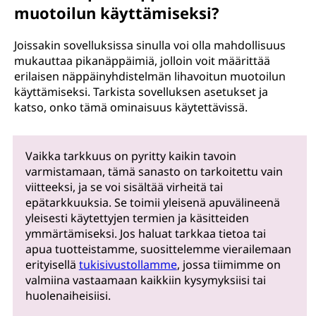
muotoilun käyttämiseksi?
Joissakin sovelluksissa sinulla voi olla mahdollisuus
mukauttaa pikanäppäimiä, jolloin voit määrittää
erilaisen näppäinyhdistelmän lihavoitun muotoilun
käyttämiseksi. Tarkista sovelluksen asetukset ja
katso, onko tämä ominaisuus käytettävissä.
Vaikka tarkkuus on pyritty kaikin tavoin
varmistamaan, tämä sanasto on tarkoitettu vain
viitteeksi, ja se voi sisältää virheitä tai
epätarkkuuksia. Se toimii yleisenä apuvälineenä
yleisesti käytettyjen termien ja käsitteiden
ymmärtämiseksi. Jos haluat tarkkaa tietoa tai
apua tuotteistamme, suosittelemme vierailemaan
erityisellä
tukisivustollamme
, jossa tiimimme on
valmiina vastaamaan kaikkiin kysymyksiisi tai
huolenaiheisiisi.