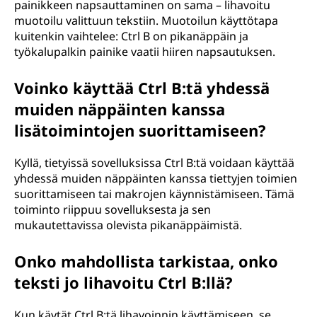
painikkeen napsauttaminen on sama – lihavoitu
muotoilu valittuun tekstiin. Muotoilun käyttötapa
kuitenkin vaihtelee: Ctrl B on pikanäppäin ja
työkalupalkin painike vaatii hiiren napsautuksen.
Voinko käyttää Ctrl B:tä yhdessä
muiden näppäinten kanssa
lisätoimintojen suorittamiseen?
Kyllä, tietyissä sovelluksissa Ctrl B:tä voidaan käyttää
yhdessä muiden näppäinten kanssa tiettyjen toimien
suorittamiseen tai makrojen käynnistämiseen. Tämä
toiminto riippuu sovelluksesta ja sen
mukautettavissa olevista pikanäppäimistä.
Onko mahdollista tarkistaa, onko
teksti jo lihavoitu Ctrl B:llä?
Kun käytät Ctrl B:tä lihavoinnin käyttämiseen, se