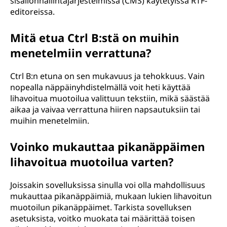
sisällönhallintajärjestelmissä (CMS) käytetyissä RTF-
editoreissa.
Mitä etua Ctrl B:stä on muihin
menetelmiin verrattuna?
Ctrl B:n etuna on sen mukavuus ja tehokkuus. Vain
nopealla näppäinyhdistelmällä voit heti käyttää
lihavoitua muotoilua valittuun tekstiin, mikä säästää
aikaa ja vaivaa verrattuna hiiren napsautuksiin tai
muihin menetelmiin.
Voinko mukauttaa pikanäppäimen
lihavoitua muotoilua varten?
Joissakin sovelluksissa sinulla voi olla mahdollisuus
mukauttaa pikanäppäimiä, mukaan lukien lihavoitun
muotoilun pikanäppäimet. Tarkista sovelluksen
asetuksista, voitko muokata tai määrittää toisen