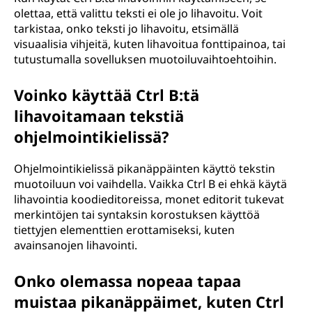
olettaa, että valittu teksti ei ole jo lihavoitu. Voit
tarkistaa, onko teksti jo lihavoitu, etsimällä
visuaalisia vihjeitä, kuten lihavoitua fonttipainoa, tai
tutustumalla sovelluksen muotoiluvaihtoehtoihin.
Voinko käyttää Ctrl B:tä
lihavoitamaan tekstiä
ohjelmointikielissä?
Ohjelmointikielissä pikanäppäinten käyttö tekstin
muotoiluun voi vaihdella. Vaikka Ctrl B ei ehkä käytä
lihavointia koodieditoreissa, monet editorit tukevat
merkintöjen tai syntaksin korostuksen käyttöä
tiettyjen elementtien erottamiseksi, kuten
avainsanojen lihavointi.
Onko olemassa nopeaa tapaa
muistaa pikanäppäimet, kuten Ctrl