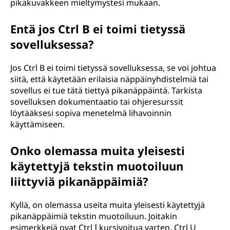
pikakuvakkeen mieltymystesi mukaan.
Entä jos Ctrl B ei toimi tietyssä
sovelluksessa?
Jos Ctrl B ei toimi tietyssä sovelluksessa, se voi johtua
siitä, että käytetään erilaisia näppäinyhdistelmiä tai
sovellus ei tue tätä tiettyä pikanäppäintä. Tarkista
sovelluksen dokumentaatio tai ohjeresurssit
löytääksesi sopiva menetelmä lihavoinnin
käyttämiseen.
Onko olemassa muita yleisesti
käytettyjä tekstin muotoiluun
liittyviä pikanäppäimiä?
Kyllä, on olemassa useita muita yleisesti käytettyjä
pikanäppäimiä tekstin muotoiluun. Joitakin
esimerkkejä ovat Ctrl I kursivoitua varten, Ctrl U