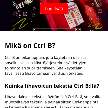
B
Lue lisää
?
Mikä on Ctrl B?
Ctrl B on pikanäppäin, jota käytetään useissa
sovelluksissa ja käyttöjärjestelmissä tiettyjen
toimintojen suorittamiseen. Sitä käytetään
tavallisesti lihavoitamaan valittuun tekstiin.
Kuinka lihavoitun tekstiä Ctrl B:llä?
Lihavoidaksesi tekstiä käyttämällä Ctrl B:tä, voit valita
muotoiltavan tekstin ja painaa sitten Ctrl-näppäintä
ja kirjainta B samanaikaisesti. Tämä pikanäppäin