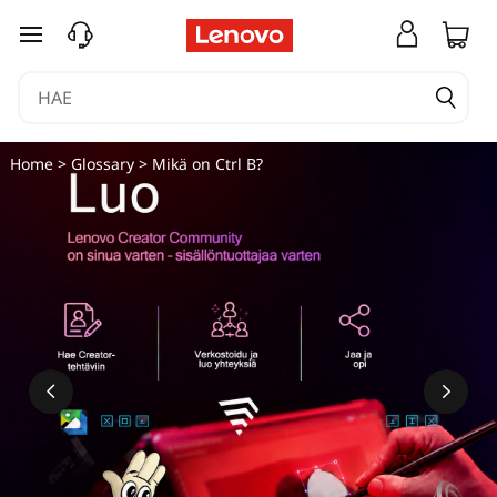
M
siirry pääsisältöön
i
k
ä
Home
>
Glossary
> Mikä on Ctrl B?
o
n
C
t
r
l