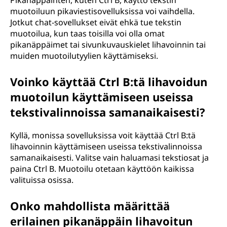
Pikanäppäinten, kuten Ctrl B, käyttö tekstin
muotoiluun pikaviestisovelluksissa voi vaihdella.
Jotkut chat-sovellukset eivät ehkä tue tekstin
muotoilua, kun taas toisilla voi olla omat
pikanäppäimet tai sivunkuvauskielet lihavoinnin tai
muiden muotoilutyylien käyttämiseksi.
Voinko käyttää Ctrl B:tä lihavoidun
muotoilun käyttämiseen useissa
tekstivalinnoissa samanaikaisesti?
Kyllä, monissa sovelluksissa voit käyttää Ctrl B:tä
lihavoinnin käyttämiseen useissa tekstivalinnoissa
samanaikaisesti. Valitse vain haluamasi tekstiosat ja
paina Ctrl B. Muotoilu otetaan käyttöön kaikissa
valituissa osissa.
Onko mahdollista määrittää
erilainen pikanäppäin lihavoitun