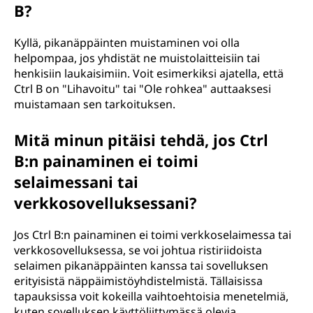
B?
Kyllä, pikanäppäinten muistaminen voi olla
helpompaa, jos yhdistät ne muistolaitteisiin tai
henkisiin laukaisimiin. Voit esimerkiksi ajatella, että
Ctrl B on "Lihavoitu" tai "Ole rohkea" auttaaksesi
muistamaan sen tarkoituksen.
Mitä minun pitäisi tehdä, jos Ctrl
B:n painaminen ei toimi
selaimessani tai
verkkosovelluksessani?
Jos Ctrl B:n painaminen ei toimi verkkoselaimessa tai
verkkosovelluksessa, se voi johtua ristiriidoista
selaimen pikanäppäinten kanssa tai sovelluksen
erityisistä näppäimistöyhdistelmistä. Tällaisissa
tapauksissa voit kokeilla vaihtoehtoisia menetelmiä,
kuten sovelluksen käyttöliittymässä olevia