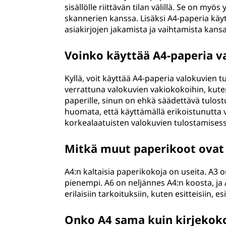
sisällölle riittävän tilan välillä. Se on m
skannerien kanssa. Lisäksi A4-paperia kä
asiakirjojen jakamista ja vaihtamista kansa
Voinko käyttää A4-paperia v
Kyllä, voit käyttää A4-paperia valokuvien
verrattuna valokuvien vakiokokoihin, kute
paperille, sinun on ehkä säädettävä tulost
huomata, että käyttämällä erikoistunutta
korkealaatuisten valokuvien tulostamisess
Mitkä muut paperikoot ovat 
A4:n kaltaisia paperikokoja on useita. A3 
pienempi. A6 on neljännes A4:n koosta, ja 
erilaisiin tarkoituksiin, kuten esitteisiin, 
Onko A4 sama kuin kirjekok