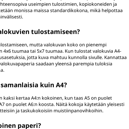
yös yhteensopiva useimpien tulostimien, kopiokoneiden ja
ytetään monissa maissa standardikokona, mikä helpottaa
invälisesti.
alokuvien tulostamiseen?
 tulostamiseen, mutta valokuvan koko on pienempi
n 4x6 tuumaa tai 5x7 tuumaa. Kun tulostat valokuvia A4-
usasetuksia, jotta kuva mahtuu kunnolla sivulle. Kannattaa
 valokuvapaperia saadaan yleensä parempia tuloksia
a.
samanlaisia kuin A4?
on kaksi kertaa A4:n kokoinen, kun taas A5 on puolet
A7 on puolet A6:n koosta. Näitä kokoja käytetään yleisesti
esitteisiin ja taskukokoisiin muistiinpanovihkoihin.
oinen paperi?