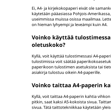
Ei, A4- ja kirjekokopaperi eivät ole saman
käytetään pääasiassa Pohjois-Amerikassa, 
useimmissa muissa osissa maailmaa. Lette
on hieman lyhyempi ja leveämpi kuin A4.
Voinko käyttää tulostimessan
oletuskoko?
Kyllä, voit käyttää tulostimessasi A4-paper
tulostimissa voit säätää paperikokoasetuks
paperikoon tulostimen asetuksista tai tiet
asiakirja tulostuu oikein A4-paperille.
Voinko taittaa A4-paperin ka
Kyllä, voit taittaa A4-paperin kahtia vihko
pitkin, saat kaksi A5-kokoista sivua. Taitt
sivua. Tätä taittotekniikkaa käytetään yleis