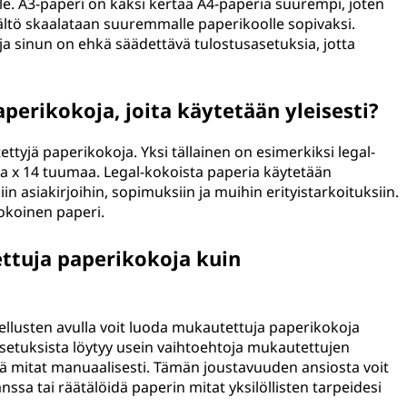
ille. A3-paperi on kaksi kertaa A4-paperia suurempi, joten
isältö skaalataan suuremmalle paperikoolle sopivaksi.
ja sinun on ehkä säädettävä tulostusasetuksia, jotta
perikokoja, joita käytetään yleisesti?
ytettyjä paperikokoja. Yksi tällainen on esimerkiksi legal-
a x 14 tuumaa. Legal-kokoista paperia käytetään
n asiakirjoihin, sopimuksiin ja muihin erityistarkoituksiin.
kokoinen paperi.
ttuja paperikokoja kuin
vellusten avulla voit luoda mukautettuja paperikokoja
asetuksista löytyy usein vaihtoehtoja mukautettujen
ä mitat manuaalisesti. Tämän joustavuuden ansiosta voit
sa tai räätälöidä paperin mitat yksilöllisten tarpeidesi