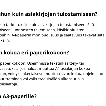
un kuin asiakirjojen tulostamiseen?
in tarkoituksiin kuin asiakirjojen tulostamiseen. Sitä
miseen, luonnosten tekemiseen, käsikirjoitusten
kteihin. A4-paperin monipuolisuus ja saatavuus tekevät siitä
ksiin.
n kokoa eri paperikokoon?
i paperikokoon. Useimmissa tekstinkäsittely- tai
oasetuksia. Jos haluat muuttaa A4-asiakirjan kokoa
on, voit yksinkertaisesti muuttaa sivun kokoa ohjelmiston
muuttaminen voi vaikuttaa sisällön ulkoasuun ja
säsäätöjä.
n A3-paperille?