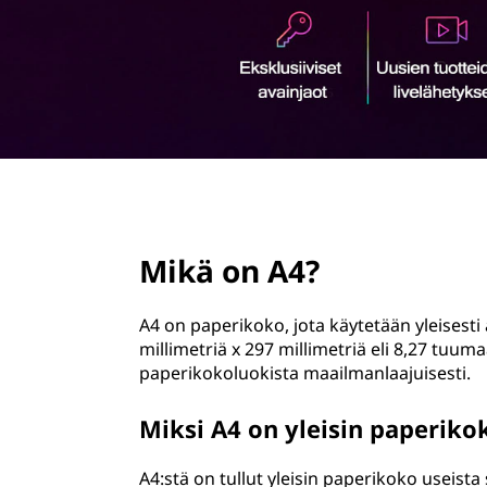
ö
n
page hero 2/3
Mikä on A4?
A4 on paperikoko, jota käytetään yleisesti 
millimetriä x 297 millimetriä eli 8,27 tuum
paperikokoluokista maailmanlaajuisesti.
Miksi A4 on yleisin paperiko
A4:stä on tullut yleisin paperikoko useist