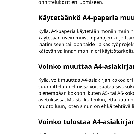
onnittelukorttien luomiseen.
Käytetäänkö A4-paperia muuh
Kyllä, A4-paperia käytetään moniin muihink
käytetään usein muistiinpanojen kirjoitta
laatimiseen tai jopa taide- ja käsityöproje
kätevän valinnan moniin eri käyttötarkoitu
Voinko muuttaa A4-asiakirja
Kyllä, voit muuttaa A4-asiakirjan kokoa er
suunnitteluohjelmissa voit säätää sivukok
pienempään kokoon, kuten A5- tai A6-koko
asetuksissa. Muista kuitenkin, että koon 
muotoiluun, joten sinun on ehkä tehtävä li
Voinko tulostaa A4-asiakirja