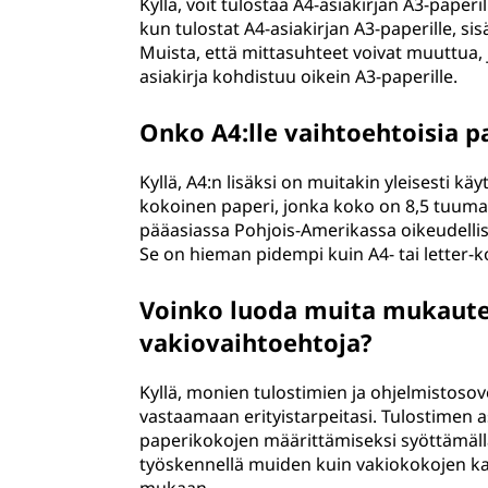
Kyllä, voit tulostaa A4-asiakirjan A3-paper
kun tulostat A4-asiakirjan A3-paperille, s
Muista, että mittasuhteet voivat muuttua, 
asiakirja kohdistuu oikein A3-paperille.
Onko A4:lle vaihtoehtoisia pa
Kyllä, A4:n lisäksi on muitakin yleisesti kä
kokoinen paperi, jonka koko on 8,5 tuuma
pääasiassa Pohjois-Amerikassa oikeudellisii
Se on hieman pidempi kuin A4- tai letter-
Voinko luoda muita mukaute
vakiovaihtoehtoja?
Kyllä, monien tulostimien ja ohjelmistoso
vastaamaan erityistarpeitasi. Tulostimen 
paperikokojen määrittämiseksi syöttämäll
työskennellä muiden kuin vakiokokojen kans