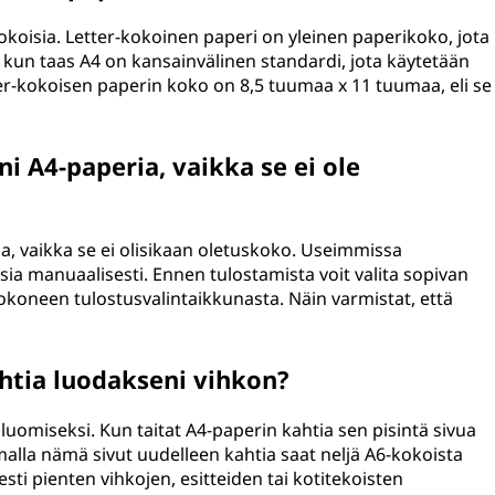
kokoisia. Letter-kokoinen paperi on yleinen paperikoko, jota
kun taas A4 on kansainvälinen standardi, jota käytetään
r-kokoisen paperin koko on 8,5 tuumaa x 11 tuumaa, eli se
i A4-paperia, vaikka se ei ole
ia, vaikka se ei olisikaan oletuskoko. Useimmissa
ia manuaalisesti. Ennen tulostamista voit valita sopivan
okoneen tulostusvalintaikkunasta. Näin varmistat, että
htia luodakseni vihkon?
n luomiseksi. Kun taitat A4-paperin kahtia sen pisintä sivua
amalla nämä sivut uudelleen kahtia saat neljä A6-kokoista
esti pienten vihkojen, esitteiden tai kotitekoisten