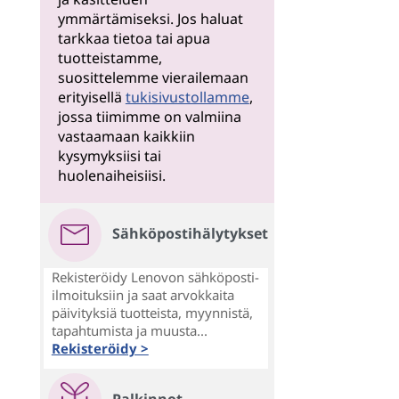
ymmärtämiseksi. Jos haluat
tarkkaa tietoa tai apua
tuotteistamme,
suosittelemme vierailemaan
erityisellä
tukisivustollamme
,
jossa tiimimme on valmiina
vastaamaan kaikkiin
kysymyksiisi tai
huolenaiheisiisi.
Sähköpostihälytykset
Rekisteröidy Lenovon sähköposti-
ilmoituksiin ja saat arvokkaita
päivityksiä tuotteista, myynnistä,
tapahtumista ja muusta...
Rekisteröidy >