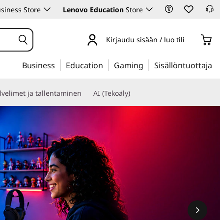
siness Store
Lenovo Education
Store
Kirjaudu sisään / luo tili
Business
Education
Gaming
Sisällöntuottaja
lvelimet ja tallentaminen
AI (Tekoäly)