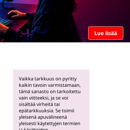
Lue lisää
Vaikka tarkkuus on pyritty
kaikin tavoin varmistamaan,
tämä sanasto on tarkoitettu
vain viitteeksi, ja se voi
sisältää virheitä tai
epätarkkuuksia. Se toimii
yleisenä apuvälineenä
yleisesti käytettyjen termien
ja käsitteiden