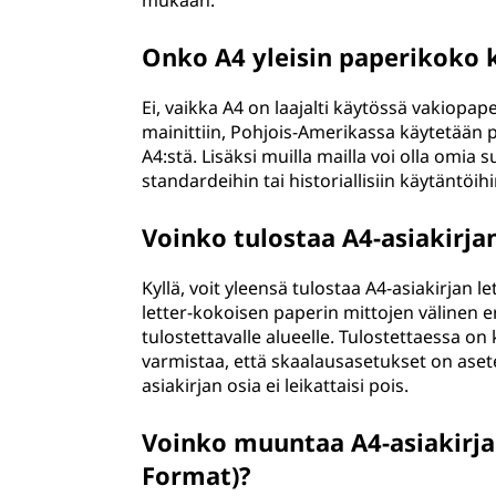
mukaan.
Onko A4 yleisin paperikoko 
Ei, vaikka A4 on laajalti käytössä vakiopa
mainittiin, Pohjois-Amerikassa käytetään 
A4:stä. Lisäksi muilla mailla voi olla omia 
standardeihin tai historiallisiin käytäntöihi
Voinko tulostaa A4-asiakirjan
Kyllä, voit yleensä tulostaa A4-asiakirjan 
letter-kokoisen paperin mittojen välinen e
tulostettavalle alueelle. Tulostettaessa on
varmistaa, että skaalausasetukset on asetet
asiakirjan osia ei leikattaisi pois.
Voinko muuntaa A4-asiakirja
Format)?