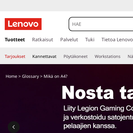
s
i
Tuotteet
Ratkaisut
Palvelut
Tuki
Tietoa Lenovo
i
r
Tarjoukset
Kannettavat
Pöytäkoneet
Workstations
Nä
r
y
p
Home
>
Glossary
> Mikä on A4?
ä
ä
s
i
s
ä
l
t
ö