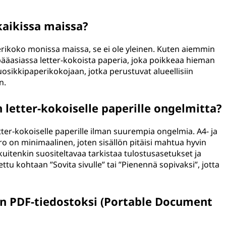
kaikissa maissa?
perikoko monissa maissa, se ei ole yleinen. Kuten aiemmin
pääasiassa letter-kokoista paperia, joka poikkeaa hieman
suosikkipaperikokojaan, jotka perustuvat alueellisiin
n.
 letter-kokoiselle paperille ongelmitta?
letter-kokoiselle paperille ilman suurempia ongelmia. A4- ja
ro on minimaalinen, joten sisällön pitäisi mahtua hyvin
 kuitenkin suositeltavaa tarkistaa tulostusasetukset ja
tu kohtaan ”Sovita sivulle” tai ”Pienennä sopivaksi”, jotta
n PDF-tiedostoksi (Portable Document