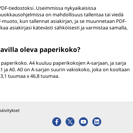
 PDF-tiedostoksi. Useimmissa nykyaikaisissa
 muokkausohjelmissa on mahdollisuus tallentaa tai viedä
-muoto, kun tallennat asiakirjan, ja se muunnetaan PDF-
akaa asiakirjasi kätevästi sähköisesti ja varmistaa samalla,
tavilla oleva paperikoko?
eva paperikoko. A4 kuuluu paperikokojen A-sarjaan, ja sarja
A1 ja A0. A0 on A-sarjan suurin vakiokoko, joka on kooltaan
 33,1 tuumaa x 46,8 tuumaa.
päivitykset