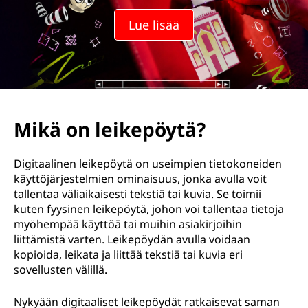
e
Lue lisää
p
ö
y
t
Mikä on leikepöytä?
ä
Digitaalinen leikepöytä on useimpien tietokoneiden
j
käyttöjärjestelmien ominaisuus, jonka avulla voit
tallentaa väliaikaisesti tekstiä tai kuvia. Se toimii
a
kuten fyysinen leikepöytä, johon voi tallentaa tietoja
myöhempää käyttöä tai muihin asiakirjoihin
m
liittämistä varten. Leikepöydän avulla voidaan
kopioida, leikata ja liittää tekstiä tai kuvia eri
i
sovellusten välillä.
t
Nykyään digitaaliset leikepöydät ratkaisevat saman