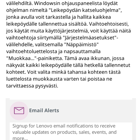
välilehdiltä. Windowsin ohjauspaneelista löydät
ohjelman nimeltä "Leikepöydän katseluohjelma",
jonka avulla voit tarkastella ja hallita kaikkea
leikepöydälle tallennettua sisältöä. Vaihtoehtoisesti,
jos käytät muita käyttöjärjestelmiä, voit käyttää näitä
vaihtoehtoja siirtymällä "Järjestelmäasetukset"-
välilehdelle, valitsemalla "Näppäimistö"
vaihtoehtoluettelosta ja napsauttamalla
"Muokkaa..."-painiketta. Tämä avaa ikkunan, jossa
näkyvät kaikki leikepöydälle tällä hetkellä tallennetut
kohteet. Voit valita minkä tahansa kohteen tästä
luettelosta muokkausta varten tai poistaa ne
tarvittaessa pysyvästi.
Email Alerts
Signup for Lenovo email notifications to receive
valuable updates on products, sales, events, and
more...