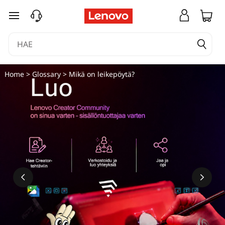
M
siirry pääsisältöön
i
k
ä
Home
>
Glossary
> Mikä on leikepöytä?
o
n
l
e
i
k