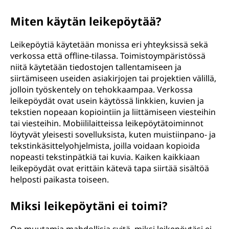
Miten käytän leikepöytää?
Leikepöytiä käytetään monissa eri yhteyksissä sekä
verkossa että offline-tilassa. Toimistoympäristössä
niitä käytetään tiedostojen tallentamiseen ja
siirtämiseen useiden asiakirjojen tai projektien välillä,
jolloin työskentely on tehokkaampaa. Verkossa
leikepöydät ovat usein käytössä linkkien, kuvien ja
tekstien nopeaan kopiointiin ja liittämiseen viesteihin
tai viesteihin. Mobiililaitteissa leikepöytätoiminnot
löytyvät yleisesti sovelluksista, kuten muistiinpano- ja
tekstinkäsittelyohjelmista, joilla voidaan kopioida
nopeasti tekstinpätkiä tai kuvia. Kaiken kaikkiaan
leikepöydät ovat erittäin kätevä tapa siirtää sisältöä
helposti paikasta toiseen.
Miksi leikepöytäni ei toimi?