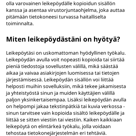
olla varovainen leikepöydälle kopioidun sisällön
kanssa ja asentaa virustorjuntaohjelma, joka auttaa
pitämään tietokoneesi turvassa haitalliselta
toiminnalta.
Miten leikepöydästäni on hyötyä?
Leikepöytäsi on uskomattoman hyödyllinen työkalu.
Leikepöydän avulla voit nopeasti kopioida tai siirtää
pieniä tiedostoja sovellusten välillä, mikä säästää
aikaa ja vaivaa asiakirjojen luomisessa tai tietojen
järjestämisessä. Leikepöydän sisällön voi liittää
helposti muihin sovelluksiin, mikä tekee jakamisesta
ja yhteistyöstä sinun ja muiden käyttäjien välillä
paljon yksinkertaisempaa. Lisäksi leikepöydän avulla
on helpompi jakaa tekstinpätkiä tai kuvia verkossa -
sinun tarvitsee vain kopioida sisältö leikepöydälle ja
liittää se sitten viestiin tai viestiin. Kaiken kaikkiaan
leikepöytä on elintärkeä työkalu, jolla voidaan
tehostaa tietokonejärjestelmän eri tehtäviä.