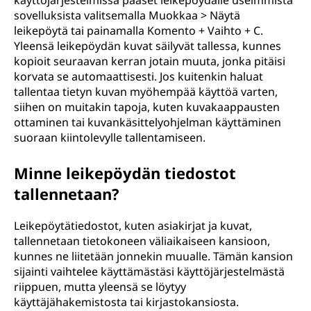
e
käyttöjärjestelmissä pääset leikepöydälle useimmista
sovelluksista valitsemalla Muokkaa > Näytä
t
leikepöytä tai painamalla Komento + Vaihto + C.
Yleensä leikepöydän kuvat säilyvät tallessa, kunnes
ä
kopioit seuraavan kerran jotain muuta, jonka pitäisi
korvata se automaattisesti. Jos kuitenkin haluat
ä
tallentaa tietyn kuvan myöhempää käyttöä varten,
siihen on muitakin tapoja, kuten kuvakaappausten
n
ottaminen tai kuvankäsittelyohjelman käyttäminen
suoraan kiintolevylle tallentamiseen.
?
Minne leikepöydän tiedostot
tallennetaan?
Leikepöytätiedostot, kuten asiakirjat ja kuvat,
tallennetaan tietokoneen väliaikaiseen kansioon,
kunnes ne liitetään jonnekin muualle. Tämän kansion
sijainti vaihtelee käyttämästäsi käyttöjärjestelmästä
riippuen, mutta yleensä se löytyy
käyttäjähakemistosta tai kirjastokansiosta.