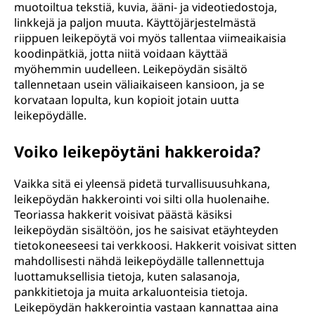
muotoiltua tekstiä, kuvia, ääni- ja videotiedostoja,
linkkejä ja paljon muuta. Käyttöjärjestelmästä
riippuen leikepöytä voi myös tallentaa viimeaikaisia
koodinpätkiä, jotta niitä voidaan käyttää
myöhemmin uudelleen. Leikepöydän sisältö
tallennetaan usein väliaikaiseen kansioon, ja se
korvataan lopulta, kun kopioit jotain uutta
leikepöydälle.
Voiko leikepöytäni hakkeroida?
Vaikka sitä ei yleensä pidetä turvallisuusuhkana,
leikepöydän hakkerointi voi silti olla huolenaihe.
Teoriassa hakkerit voisivat päästä käsiksi
leikepöydän sisältöön, jos he saisivat etäyhteyden
tietokoneeseesi tai verkkoosi. Hakkerit voisivat sitten
mahdollisesti nähdä leikepöydälle tallennettuja
luottamuksellisia tietoja, kuten salasanoja,
pankkitietoja ja muita arkaluonteisia tietoja.
Leikepöydän hakkerointia vastaan kannattaa aina