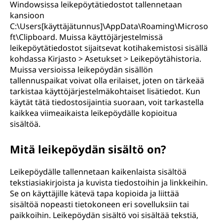
Windowsissa leikepöytätiedostot tallennetaan
kansioon
C:\Users[käyttäjätunnus]\AppData\Roaming\Microso
ft\Clipboard. Muissa käyttöjärjestelmissä
leikepöytätiedostot sijaitsevat kotihakemistosi sisällä
kohdassa Kirjasto > Asetukset > Leikepöytähistoria.
Muissa versioissa leikepöydän sisällön
tallennuspaikat voivat olla erilaiset, joten on tärkeää
tarkistaa käyttöjärjestelmäkohtaiset lisätiedot. Kun
käytät tätä tiedostosijaintia suoraan, voit tarkastella
kaikkea viimeaikaista leikepöydälle kopioitua
sisältöä.
Mitä leikepöydän sisältö on?
Leikepöydälle tallennetaan kaikenlaista sisältöä
tekstiasiakirjoista ja kuvista tiedostoihin ja linkkeihin.
Se on käyttäjille kätevä tapa kopioida ja liittää
sisältöä nopeasti tietokoneen eri sovelluksiin tai
paikkoihin. Leikepöydän sisältö voi sisältää tekstiä,