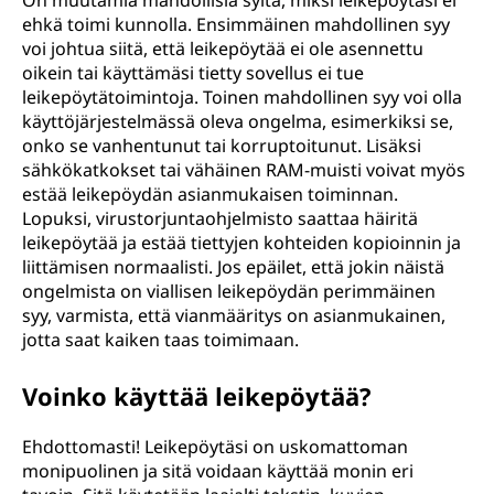
On muutamia mahdollisia syitä, miksi leikepöytäsi ei
ehkä toimi kunnolla. Ensimmäinen mahdollinen syy
voi johtua siitä, että leikepöytää ei ole asennettu
oikein tai käyttämäsi tietty sovellus ei tue
leikepöytätoimintoja. Toinen mahdollinen syy voi olla
käyttöjärjestelmässä oleva ongelma, esimerkiksi se,
onko se vanhentunut tai korruptoitunut. Lisäksi
sähkökatkokset tai vähäinen RAM-muisti voivat myös
estää leikepöydän asianmukaisen toiminnan.
Lopuksi, virustorjuntaohjelmisto saattaa häiritä
leikepöytää ja estää tiettyjen kohteiden kopioinnin ja
liittämisen normaalisti. Jos epäilet, että jokin näistä
ongelmista on viallisen leikepöydän perimmäinen
syy, varmista, että vianmääritys on asianmukainen,
jotta saat kaiken taas toimimaan.
Voinko käyttää leikepöytää?
Ehdottomasti! Leikepöytäsi on uskomattoman
monipuolinen ja sitä voidaan käyttää monin eri