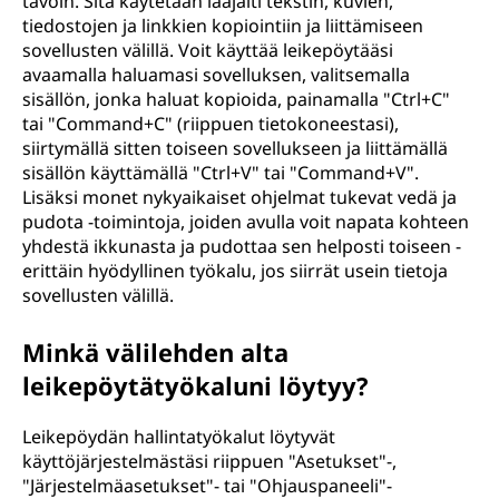
tavoin. Sitä käytetään laajalti tekstin, kuvien,
tiedostojen ja linkkien kopiointiin ja liittämiseen
sovellusten välillä. Voit käyttää leikepöytääsi
avaamalla haluamasi sovelluksen, valitsemalla
sisällön, jonka haluat kopioida, painamalla "Ctrl+C"
tai "Command+C" (riippuen tietokoneestasi),
siirtymällä sitten toiseen sovellukseen ja liittämällä
sisällön käyttämällä "Ctrl+V" tai "Command+V".
Lisäksi monet nykyaikaiset ohjelmat tukevat vedä ja
pudota -toimintoja, joiden avulla voit napata kohteen
yhdestä ikkunasta ja pudottaa sen helposti toiseen -
erittäin hyödyllinen työkalu, jos siirrät usein tietoja
sovellusten välillä.
Minkä välilehden alta
leikepöytätyökaluni löytyy?
Leikepöydän hallintatyökalut löytyvät
käyttöjärjestelmästäsi riippuen "Asetukset"-,
"Järjestelmäasetukset"- tai "Ohjauspaneeli"-