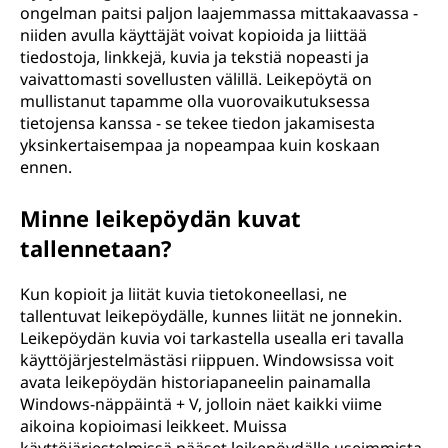
ongelman paitsi paljon laajemmassa mittakaavassa -
e
niiden avulla käyttäjät voivat kopioida ja liittää
tiedostoja, linkkejä, kuvia ja tekstiä nopeasti ja
n
vaivattomasti sovellusten välillä. Leikepöytä on
mullistanut tapamme olla vuorovaikutuksessa
s
tietojensa kanssa - se tekee tiedon jakamisesta
yksinkertaisempaa ja nopeampaa kuin koskaan
i
ennen.
t
Minne leikepöydän kuvat
ä
tallennetaan?
k
Kun kopioit ja liität kuvia tietokoneellasi, ne
tallentuvat leikepöydälle, kunnes liität ne jonnekin.
ä
Leikepöydän kuvia voi tarkastella usealla eri tavalla
käyttöjärjestelmästäsi riippuen. Windowsissa voit
y
avata leikepöydän historiapaneelin painamalla
Windows-näppäintä + V, jolloin näet kaikki viime
t
aikoina kopioimasi leikkeet. Muissa