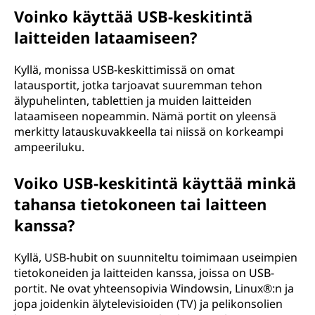
s
Voinko käyttää USB-keskitintä
a
laitteiden lataamiseen?
l
Kyllä, monissa USB-keskittimissä on omat
latausportit, jotka tarjoavat suuremman tehon
S
älypuhelinten, tablettien ja muiden laitteiden
lataamiseen nopeammin. Nämä portit on yleensä
e
merkitty latauskuvakkeella tai niissä on korkeampi
ampeeriluku.
r
Voiko USB-keskitintä käyttää minkä
i
tahansa tietokoneen tai laitteen
a
kanssa?
l
Kyllä, USB-hubit on suunniteltu toimimaan useimpien
B
tietokoneiden ja laitteiden kanssa, joissa on USB-
portit. Ne ovat yhteensopivia Windowsin, Linux®:n ja
u
jopa joidenkin älytelevisioiden (TV) ja pelikonsolien