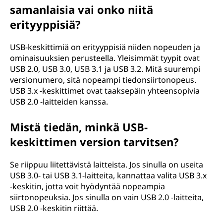
samanlaisia vai onko niitä
t
erityyppisiä?
i
USB-keskittimiä on erityyppisiä niiden nopeuden ja
n
ominaisuuksien perusteella. Yleisimmät tyypit ovat
USB 2.0, USB 3.0, USB 3.1 ja USB 3.2. Mitä suurempi
(
versionumero, sitä nopeampi tiedonsiirtonopeus.
USB 3.x -keskittimet ovat taaksepäin yhteensopivia
U
USB 2.0 -laitteiden kanssa.
n
Mistä tiedän, minkä USB-
i
keskittimen version tarvitsen?
v
Se riippuu liitettävistä laitteista. Jos sinulla on useita
USB 3.0- tai USB 3.1-laitteita, kannattaa valita USB 3.x
e
-keskitin, jotta voit hyödyntää nopeampia
siirtonopeuksia. Jos sinulla on vain USB 2.0 -laitteita,
r
USB 2.0 -keskitin riittää.