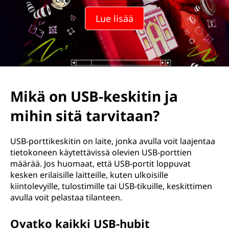
p
Lue lisää
o
r
t
t
Mikä on USB-keskitin ja
i
mihin sitä tarvitaan?
k
USB-porttikeskitin on laite, jonka avulla voit laajentaa
e
tietokoneen käytettävissä olevien USB-porttien
määrää. Jos huomaat, että USB-portit loppuvat
s
kesken erilaisille laitteille, kuten ulkoisille
kiintolevyille, tulostimille tai USB-tikuille, keskittimen
k
avulla voit pelastaa tilanteen.
i
Ovatko kaikki USB-hubit