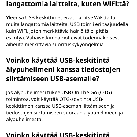
langattomia laitteita, kuten WiFi:tä?
Yleensä USB-keskittimet eivät häiritse WiFi:tä tai
muita langattomia laitteita. USB toimii eri taajuudella
kuin WiFi, joten merkittäviä häiriöitä ei pitäisi
esiintyä. Vähäisetkin häiriöt eivät todennäköisesti
aiheuta merkittäviä suorituskykyongelmia.
Voinko käyttää USB-keskitintä
älypuhelimeni kanssa tiedostojen
siirtämiseen USB-asemalle?
Jos älypuhelimesi tukee USB On-The-Go (OTG) -
toimintoa, voit käyttää OTG-sovitinta USB-
keskittimen kanssa USB-aseman liittämiseen ja
tiedostojen siirtämiseen suoraan älypuhelimeen ja
älypuhelimesta.
Voinko käyttää USB-keskitintä