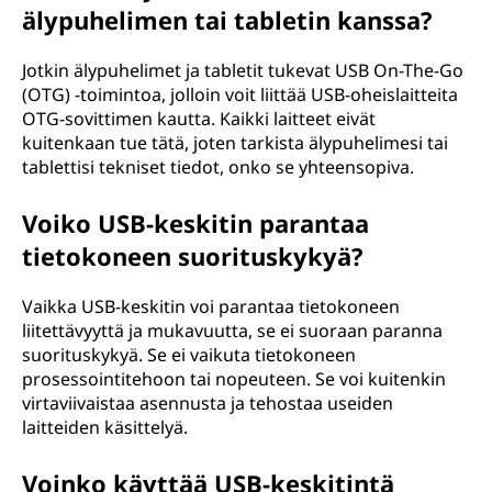
l
älypuhelimen tai tabletin kanssa?
a
Jotkin älypuhelimet ja tabletit tukevat USB On-The-Go
(OTG) -toimintoa, jolloin voit liittää USB-oheislaitteita
i
OTG-sovittimen kautta. Kaikki laitteet eivät
kuitenkaan tue tätä, joten tarkista älypuhelimesi tai
s
tablettisi tekniset tiedot, onko se yhteensopiva.
t
Voiko USB-keskitin parantaa
a
tietokoneen suorituskykyä?
t
Vaikka USB-keskitin voi parantaa tietokoneen
liitettävyyttä ja mukavuutta, se ei suoraan paranna
a
suorituskykyä. Se ei vaikuta tietokoneen
prosessointitehoon tai nopeuteen. Se voi kuitenkin
r
virtaviivaistaa asennusta ja tehostaa useiden
laitteiden käsittelyä.
v
Voinko käyttää USB-keskitintä