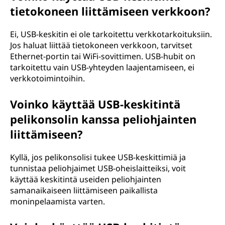
i
tietokoneen liittämiseen verkkoon?
t
Ei, USB-keskitin ei ole tarkoitettu verkkotarkoituksiin.
a
Jos haluat liittää tietokoneen verkkoon, tarvitset
Ethernet-portin tai WiFi-sovittimen. USB-hubit on
a
tarkoitettu vain USB-yhteyden laajentamiseen, ei
verkkotoimintoihin.
n
Voinko käyttää USB-keskitintä
?
pelikonsolin kanssa peliohjainten
liittämiseen?
Kyllä, jos pelikonsolisi tukee USB-keskittimiä ja
tunnistaa peliohjaimet USB-oheislaitteiksi, voit
käyttää keskitintä useiden peliohjainten
samanaikaiseen liittämiseen paikallista
moninpelaamista varten.