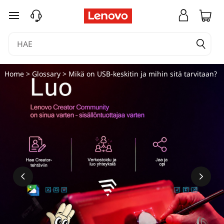
M
siirry pääsisältöön
i
k
ä
Home
>
Glossary
> Mikä on USB-keskitin ja mihin sitä tarvitaan?
o
n
U
S
B
-