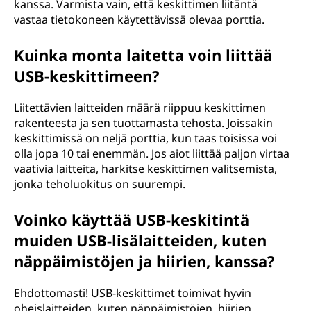
kanssa. Varmista vain, että keskittimen liitäntä
s
vastaa tietokoneen käytettävissä olevaa porttia.
,
Kuinka monta laitetta voin liittää
USB-keskittimeen?
y
l
Liitettävien laitteiden määrä riippuu keskittimen
rakenteesta ja sen tuottamasta tehosta. Joissakin
e
keskittimissä on neljä porttia, kun taas toisissa voi
olla jopa 10 tai enemmän. Jos aiot liittää paljon virtaa
i
vaativia laitteita, harkitse keskittimen valitsemista,
jonka teholuokitus on suurempi.
n
Voinko käyttää USB-keskitintä
e
muiden USB-lisälaitteiden, kuten
n
näppäimistöjen ja hiirien, kanssa?
s
Ehdottomasti! USB-keskittimet toimivat hyvin
oheislaitteiden, kuten näppäimistöjen, hiirien,