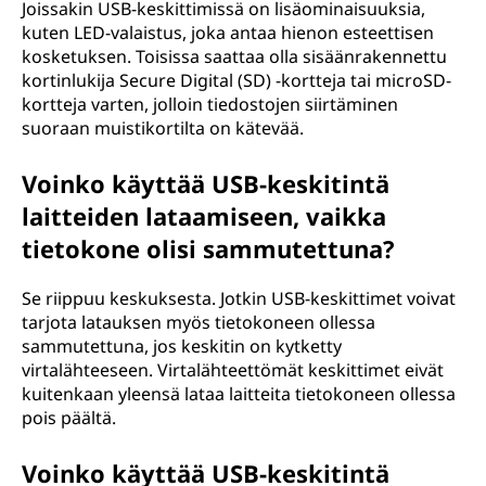
Joissakin USB-keskittimissä on lisäominaisuuksia,
kuten LED-valaistus, joka antaa hienon esteettisen
j
kosketuksen. Toisissa saattaa olla sisäänrakennettu
kortinlukija Secure Digital (SD) -kortteja tai microSD-
a
kortteja varten, jolloin tiedostojen siirtäminen
m
suoraan muistikortilta on kätevää.
i
Voinko käyttää USB-keskitintä
laitteiden lataamiseen, vaikka
h
tietokone olisi sammutettuna?
i
Se riippuu keskuksesta. Jotkin USB-keskittimet voivat
n
tarjota latauksen myös tietokoneen ollessa
sammutettuna, jos keskitin on kytketty
s
virtalähteeseen. Virtalähteettömät keskittimet eivät
kuitenkaan yleensä lataa laitteita tietokoneen ollessa
e
pois päältä.
l
Voinko käyttää USB-keskitintä