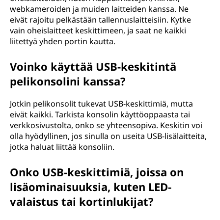
a
webkameroiden ja muiden laitteiden kanssa. Ne
eivät rajoitu pelkästään tallennuslaitteisiin. Kytke
r
vain oheislaitteet keskittimeen, ja saat ne kaikki
liitettyä yhden portin kautta.
j
Voinko käyttää USB-keskitintä
a
pelikonsolini kanssa?
v
Jotkin pelikonsolit tukevat USB-keskittimiä, mutta
ä
eivät kaikki. Tarkista konsolin käyttöoppaasta tai
verkkosivustolta, onko se yhteensopiva. Keskitin voi
y
olla hyödyllinen, jos sinulla on useita USB-lisälaitteita,
jotka haluat liittää konsoliin.
l
Onko USB-keskittimiä, joissa on
ä
lisäominaisuuksia, kuten LED-
)
valaistus tai kortinlukijat?
,