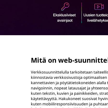
ö
n
page hero 2/3
Mitä on web-suunnitte
Verkkosuunnittelulla tarkoitetaan taiteellis
kiinnostavia verkkosivustoja optimaalise
kannettavien ja pöytätietokoneiden alall
navigoinnin, nopeat latausajat ja yhteensop
kuten tekstin, kuvien ja painikkeiden, stra
käytettävyyttä. Hakukoneet suosivat hyvin
kuten mobiiliresponsiivisuuden ja puhtaan 