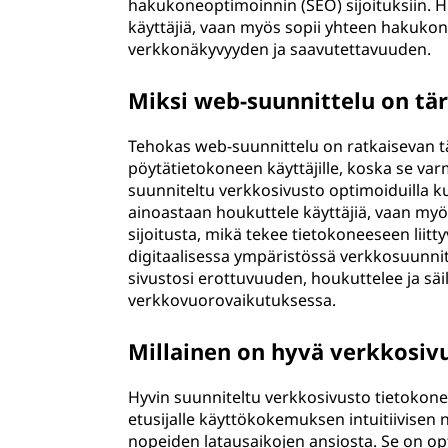
hakukoneoptimoinnin (SEO) sijoituksiin. Hu
käyttäjiä, vaan myös sopii yhteen hakuko
verkkonäkyvyyden ja saavutettavuuden.
Miksi web-suunnittelu on tä
Tehokas web-suunnittelu on ratkaisevan t
pöytätietokoneen käyttäjille, koska se 
suunniteltu verkkosivusto optimoiduilla kuvil
ainoastaan houkuttele käyttäjiä, vaan m
sijoitusta, mikä tekee tietokoneeseen liitt
digitaalisessa ympäristössä verkkosuunnitt
sivustosi erottuvuuden, houkuttelee ja säilyt
verkkovuorovaikutuksessa.
Millainen on hyvä verkkosiv
Hyvin suunniteltu verkkosivusto tietokoneil
etusijalle käyttökokemuksen intuitiivisen n
nopeiden latausaikojen ansiosta. Se on opt