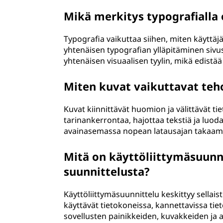
Mikä merkitys typografialla
Typografia vaikuttaa siihen, miten käyttäjä
yhtenäisen typografian ylläpitäminen sivus
yhtenäisen visuaalisen tyylin, mikä edist
Miten kuvat vaikuttavat te
Kuvat kiinnittävät huomion ja välittävät t
tarinankerrontaa, hajottaa tekstiä ja luod
avainasemassa nopean latausajan takaami
Mitä on käyttöliittymäsuunni
suunnittelusta?
Käyttöliittymäsuunnittelu keskittyy sellais
käyttävät tietokoneissa, kannettavissa tie
sovellusten painikkeiden, kuvakkeiden ja 