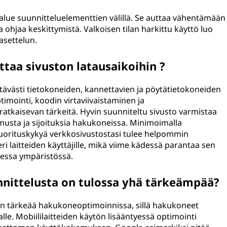
jä alue suunnitteluelementtien välillä. Se auttaa vähentämään
a ohjaa keskittymistä. Valkoisen tilan harkittu käyttö luo
 asettelun.
taa sivuston latausaikoihin ?
ävästi tietokoneiden, kannettavien ja pöytätietokoneiden
timointi, koodin virtaviivaistaminen ja
 ratkaisevan tärkeitä. Hyvin suunniteltu sivusto varmistaa
usta ja sijoituksia hakukoneissa. Minimoimalla
suorituskykyä verkkosivustostasi tulee helpommin
ri laitteiden käyttäjille, mikä viime kädessä parantaa sen
isessa ympäristössä.
nnittelusta on tulossa yhä tärkeämpää?
van tärkeää hakukoneoptimoinnissa, sillä hakukoneet
jalle. Mobiililaitteiden käytön lisääntyessä optimointi