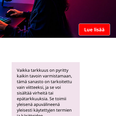
Lue lisää
Vaikka tarkkuus on pyritty
kaikin tavoin varmistamaan,
tämä sanasto on tarkoitettu
vain viitteeksi, ja se voi
sisältää virheitä tai
epätarkkuuksia. Se toimii
yleisenä apuvälineenä
yleisesti käytettyjen termien
ja käsitteiden