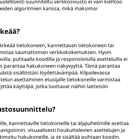
olellisesti suunniteltu verkkosivusto ei vain kiehtoo
neiden algoritmien kanssa, mikä maksimoi
rkeää?
ärkeää tietokoneen, kannettavan tietokoneen tai
varmistaa saumattoman verkkokokemuksen. Hyvin
la, puhtaalla koodilla ja responsiivisilla asetteluilla ei
yös parantaa hakukoneen näkyvyyttä. Tämä parantaa
yvästä sisällöstäsi löydettävämpää. Kilpailevassa
elun asettaminen etusijalle tietokoneille varmistaa
tää käyttäjiä, jotka luottavat näihin laitteisiin
ustosuunnittelu?
le, kannettaville tietokoneille tai älypuhelimille asettaa
avigoinnin, visuaalisesti houkuttelevien asettelujen ja
imoitu hakukoneille, ja se sisältää puhtaan koodin,