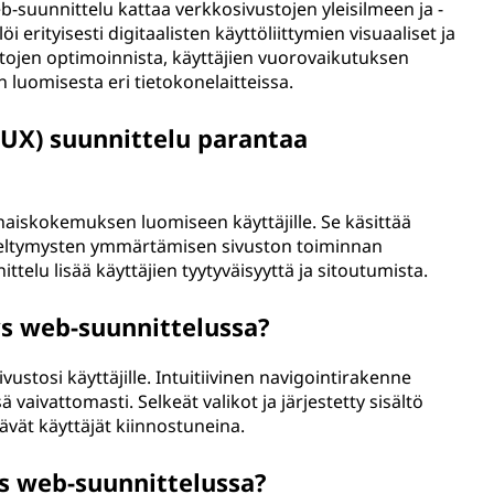
-suunnittelu kattaa verkkosivustojen yleisilmeen ja -
 erityisesti digitaalisten käyttöliittymien visuaaliset ja
ntojen optimoinnista, käyttäjien vuorovaikutuksen
luomisesta eri tietokonelaitteissa.
UX) suunnittelu parantaa
naiskokemuksen luomiseen käyttäjille. Se käsittää
mieltymysten ymmärtämisen sivuston toiminnan
telu lisää käyttäjien tyytyväisyyttä ja sitoutumista.
s web-suunnittelussa?
ustosi käyttäjille. Intuitiivinen navigointirakenne
ä vaivattomasti. Selkeät valikot ja järjestetty sisältö
vät käyttäjät kiinnostuneina.
ys web-suunnittelussa?