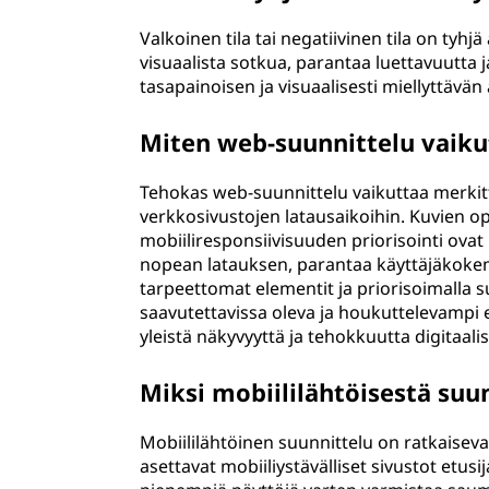
Valkoinen tila tai negatiivinen tila on tyh
visuaalista sotkua, parantaa luettavuutta j
tasapainoisen ja visuaalisesti miellyttävän
Miten web-suunnittelu vaikut
Tehokas web-suunnittelu vaikuttaa merkitt
verkkosivustojen latausaikoihin. Kuvien op
mobiiliresponsiivisuuden priorisointi ovat
nopean latauksen, parantaa käyttäjäkokem
tarpeettomat elementit ja priorisoimalla 
saavutettavissa oleva ja houkuttelevampi e
yleistä näkyvyyttä ja tehokkuutta digitaal
Miksi mobiililähtöisestä suu
Mobiililähtöinen suunnittelu on ratkaise
asettavat mobiiliystävälliset sivustot etusi