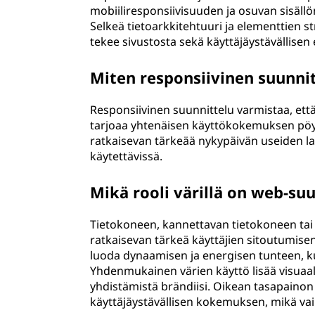
mobiiliresponsiivisuuden ja osuvan sisäl
Selkeä tietoarkkitehtuuri ja elementtien st
tekee sivustosta sekä käyttäjäystävällisen
Miten responsiivinen suunn
Responsiivinen suunnittelu varmistaa, ett
tarjoaa yhtenäisen käyttökokemuksen pöytä
ratkaisevan tärkeää nykypäivän useiden la
käytettävissä.
Mikä rooli värillä on web-su
Tietokoneen, kannettavan tietokoneen ta
ratkaisevan tärkeä käyttäjien sitoutumisen
luoda dynaamisen ja energisen tunteen, k
Yhdenmukainen värien käyttö lisää visuaali
yhdistämistä brändiisi. Oikean tasapainon
käyttäjäystävällisen kokemuksen, mikä vaik