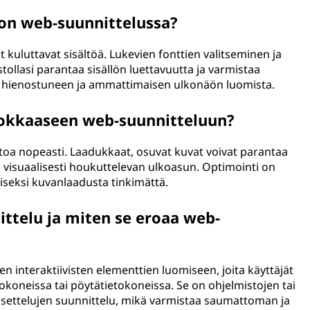
 on web-suunnittelussa?
t kuluttavat sisältöä. Lukevien fonttien valitseminen ja
tollasi parantaa sisällön luettavuutta ja varmistaa
ää hienostuneen ja ammattimaisen ulkonäön luomista.
hokkaaseen web-suunnitteluun?
ietoa nopeasti. Laadukkaat, osuvat kuvat voivat parantaa
a visuaalisesti houkuttelevan ulkoasun. Optimointi on
seksi kuvanlaadusta tinkimättä.
ttelu ja miten se eroaa web-
ten interaktiivisten elementtien luomiseen, joita käyttäjät
tokoneissa tai pöytätietokoneissa. Se on ohjelmistojen tai
asettelujen suunnittelu, mikä varmistaa saumattoman ja