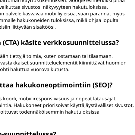
mattoman käyttökokemuksen. Google esimerkiksi pitää
ka vaikuttaa sivustosi näkyvyyteen hakutuloksissa.
ain palvele kasvavaa mobiiliyleisöä, vaan parannat myös
ammalle hakukoneiden tuloksissa, mikä ohjaa lopulta
in liittyvään sisältöösi.
(CTA) käsite verkkosuunnittelussa?
än tiettyjä toimia, kuten ostamaan tai tilaamaan.
ja vastakkaiset suunnitteluelementit kiinnittävät huomion
kohti haluttua vuorovaikutusta.
ttaa hakukoneoptimointiin (SEO)?
koodi, mobiiliresponsiivisuus ja nopeat latausajat,
tia. Hakukoneet priorisoivat käyttäjäystävälliset sivustot,
 sijoittuvat todennäköisemmin hakutuloksissa
-suunnittelussa?