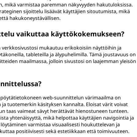
lön, mikä varmistaa paremman näkyvyyden hakutuloksissa.
rateginen sijoittelu lisäävät käyttäjien sitoutumista, mikä
 että hakukoneystävällisen.
ittelu vaikuttaa käyttökokemukseen?
ä verkkosivustosi mukautuu erikokoisiin näyttöihin ja
koneilla, tableteilla ja älypuhelimilla. Tämä joustavuus on
itteiden maailmassa, jolloin sivustosi on laajemman yleisön
unnittelussa?
i pöytätietokoneen web-suunnittelun värimaailma on
 ja tuotemerkin käsityksen kannalta. Eloisat värit voivat
un taas vaimeat sävyt herättävät hienostuneen tunteen.
sta yhtenäisyyttä, mikä helpottaa käyttäjien navigointia ja
 löytäminen varmistaa visuaalisesti houkuttelevan ja
uttaa positiivisesti sekä estetiikkaan että toimivuuteen.