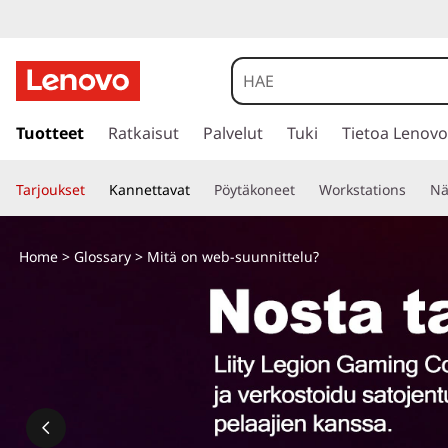
s
i
Tuotteet
Ratkaisut
Palvelut
Tuki
Tietoa Lenovo
i
r
Tarjoukset
Kannettavat
Pöytäkoneet
Workstations
Nä
r
y
p
Home
>
Glossary
> Mitä on web-suunnittelu?
ä
ä
s
i
s
ä
l
t
ö