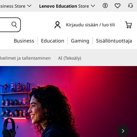
siness Store
Lenovo Education
Store
Kirjaudu sisään / luo tili
Business
Education
Gaming
Sisällöntuottaja
lvelimet ja tallentaminen
AI (Tekoäly)