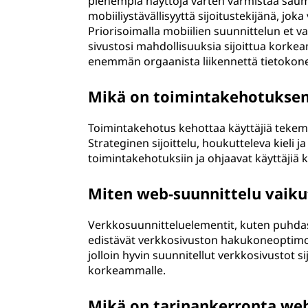
pienempiä näyttöjä varten varmistaa sau
mobiiliystävällisyyttä sijoitustekijänä, jo
Priorisoimalla mobiilien suunnittelun et v
sivustosi mahdollisuuksia sijoittua korke
enemmän orgaanista liikennettä tietokoneisi
Mikä on toimintakehotuksen 
Toimintakehotus kehottaa käyttäjiä tekemä
Strateginen sijoittelu, houkutteleva kieli 
toimintakehotuksiin ja ohjaavat käyttäjiä 
Miten web-suunnittelu vaiku
Verkkosuunnitteluelementit, kuten puhdas 
edistävät verkkosivuston hakukoneoptimoin
jolloin hyvin suunnitellut verkkosivustot
korkeammalle.
Mikä on tarinankerronta web