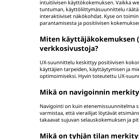
intuitiivisen käyttökokemuksen. Vaikka web
tuntuman, käyttöliittymäsuunnittelu räätälöi
interaktiiviset näkökohdat. Kyse on toimi
parantamisesta ja positiivisen kokemuksen 
Miten käyttäjäkokemuksen (
verkkosivustoja?
UX-suunnittelu keskittyy positiivisen koko
käyttäjien tarpeiden, käyttäytymisen ja 
optimoimiseksi. Hyvin toteutettu UX-suunnit
Mikä on navigoinnin merkity
Navigointi on kuin etenemissuunnitelma siv
varmistaa, että vierailijat löytävät etsimäns
takaavat sujuvan selauskokemuksen ja pitä
Mikä on tyhjän tilan merkit