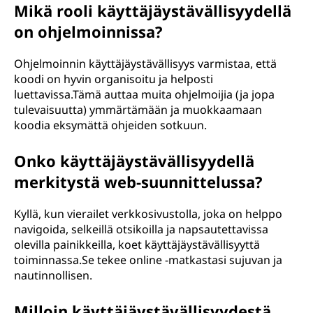
Mikä rooli käyttäjäystävällisyydellä
on ohjelmoinnissa?
Ohjelmoinnin käyttäjäystävällisyys varmistaa, että
koodi on hyvin organisoitu ja helposti
luettavissa.Tämä auttaa muita ohjelmoijia (ja jopa
tulevaisuutta) ymmärtämään ja muokkaamaan
koodia eksymättä ohjeiden sotkuun.
Onko käyttäjäystävällisyydellä
merkitystä web-suunnittelussa?
Kyllä, kun vierailet verkkosivustolla, joka on helppo
navigoida, selkeillä otsikoilla ja napsautettavissa
olevilla painikkeilla, koet käyttäjäystävällisyyttä
toiminnassa.Se tekee online -matkastasi sujuvan ja
nautinnollisen.
Milloin käyttäjäystävällisyydestä