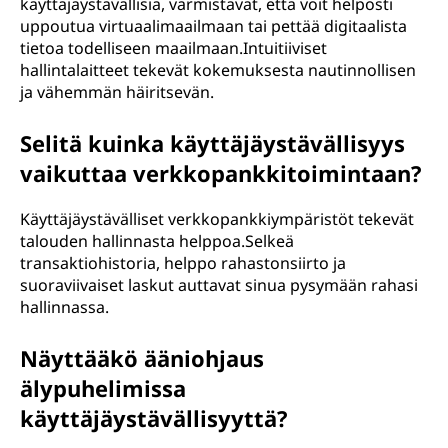
käyttäjäystävällisiä, varmistavat, että voit helposti
uppoutua virtuaalimaailmaan tai pettää digitaalista
tietoa todelliseen maailmaan.Intuitiiviset
hallintalaitteet tekevät kokemuksesta nautinnollisen
ja vähemmän häiritsevän.
Selitä kuinka käyttäjäystävällisyys
vaikuttaa verkkopankkitoimintaan?
Käyttäjäystävälliset verkkopankkiympäristöt tekevät
talouden hallinnasta helppoa.Selkeä
transaktiohistoria, helppo rahastonsiirto ja
suoraviivaiset laskut auttavat sinua pysymään rahasi
hallinnassa.
Näyttääkö ääniohjaus
älypuhelimissa
käyttäjäystävällisyyttä?