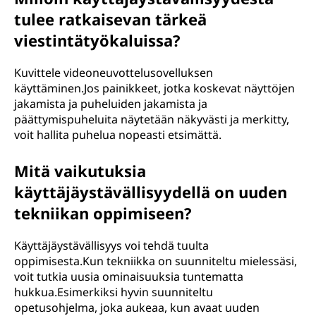
tulee ratkaisevan tärkeä
viestintätyökaluissa?
Kuvittele videoneuvottelusovelluksen
käyttäminen.Jos painikkeet, jotka koskevat näyttöjen
jakamista ja puheluiden jakamista ja
päättymispuheluita näytetään näkyvästi ja merkitty,
voit hallita puhelua nopeasti etsimättä.
Mitä vaikutuksia
käyttäjäystävällisyydellä on uuden
tekniikan oppimiseen?
Käyttäjäystävällisyys voi tehdä tuulta
oppimisesta.Kun tekniikka on suunniteltu mielessäsi,
voit tutkia uusia ominaisuuksia tuntematta
hukkua.Esimerkiksi hyvin suunniteltu
opetusohjelma, joka aukeaa, kun avaat uuden