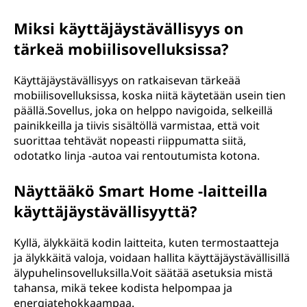
Miksi käyttäjäystävällisyys on
tärkeä mobiilisovelluksissa?
Käyttäjäystävällisyys on ratkaisevan tärkeää
mobiilisovelluksissa, koska niitä käytetään usein tien
päällä.Sovellus, joka on helppo navigoida, selkeillä
painikkeilla ja tiivis sisältöllä varmistaa, että voit
suorittaa tehtävät nopeasti riippumatta siitä,
odotatko linja -autoa vai rentoutumista kotona.
Näyttääkö Smart Home -laitteilla
käyttäjäystävällisyyttä?
Kyllä, älykkäitä kodin laitteita, kuten termostaatteja
ja älykkäitä valoja, voidaan hallita käyttäjäystävällisillä
älypuhelinsovelluksilla.Voit säätää asetuksia mistä
tahansa, mikä tekee kodista helpompaa ja
energiatehokkaampaa.