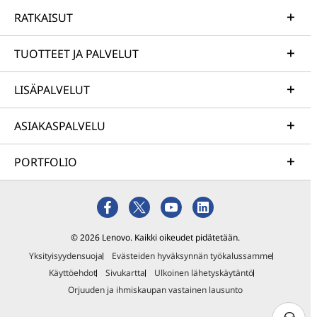
RATKAISUT
TUOTTEET JA PALVELUT
LISÄPALVELUT
ASIAKASPALVELU
PORTFOLIO
© 2026 Lenovo. Kaikki oikeudet pidätetään.
Yksityisyydensuoja
Evästeiden hyväksynnän työkalussamme
Käyttöehdot
Sivukartta
Ulkoinen lähetyskäytäntö
Orjuuden ja ihmiskaupan vastainen lausunto