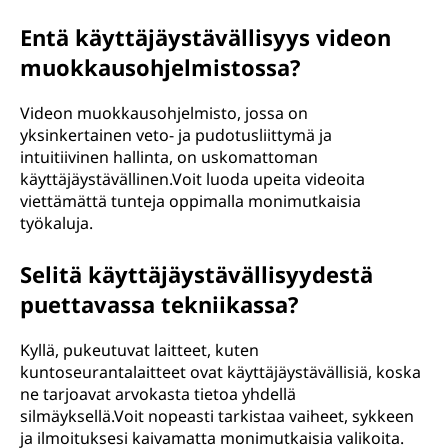
Entä käyttäjäystävällisyys videon
muokkausohjelmistossa?
Videon muokkausohjelmisto, jossa on
yksinkertainen veto- ja pudotusliittymä ja
intuitiivinen hallinta, on uskomattoman
käyttäjäystävällinen.Voit luoda upeita videoita
viettämättä tunteja oppimalla monimutkaisia
työkaluja.
Selitä käyttäjäystävällisyydestä
puettavassa tekniikassa?
Kyllä, pukeutuvat laitteet, kuten
kuntoseurantalaitteet ovat käyttäjäystävällisiä, koska
ne tarjoavat arvokasta tietoa yhdellä
silmäyksellä.Voit nopeasti tarkistaa vaiheet, sykkeen
ja ilmoituksesi kaivamatta monimutkaisia valikoita.