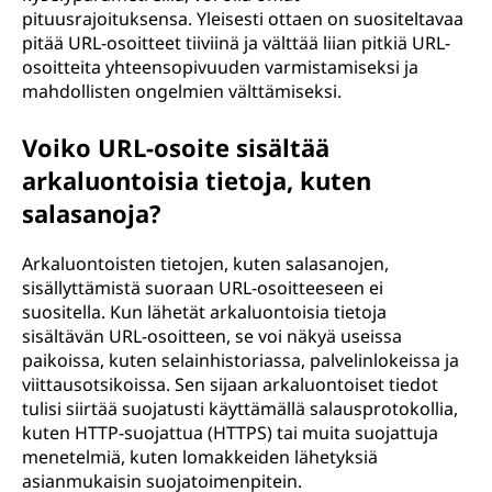
pituusrajoituksensa. Yleisesti ottaen on suositeltavaa
pitää URL-osoitteet tiiviinä ja välttää liian pitkiä URL-
osoitteita yhteensopivuuden varmistamiseksi ja
mahdollisten ongelmien välttämiseksi.
Voiko URL-osoite sisältää
arkaluontoisia tietoja, kuten
salasanoja?
Arkaluontoisten tietojen, kuten salasanojen,
sisällyttämistä suoraan URL-osoitteeseen ei
suositella. Kun lähetät arkaluontoisia tietoja
sisältävän URL-osoitteen, se voi näkyä useissa
paikoissa, kuten selainhistoriassa, palvelinlokeissa ja
viittausotsikoissa. Sen sijaan arkaluontoiset tiedot
tulisi siirtää suojatusti käyttämällä salausprotokollia,
kuten HTTP-suojattua (HTTPS) tai muita suojattuja
menetelmiä, kuten lomakkeiden lähetyksiä
asianmukaisin suojatoimenpitein.