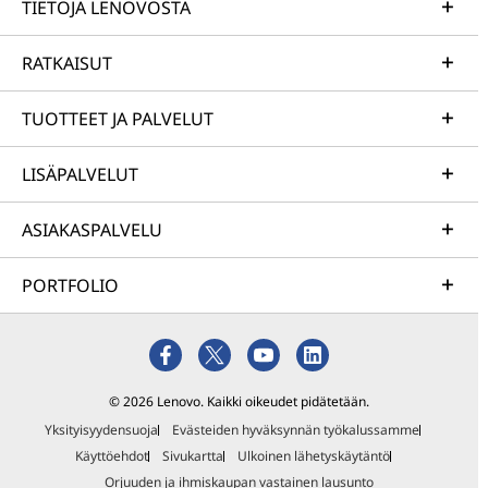
TIETOJA LENOVOSTA
RATKAISUT
TUOTTEET JA PALVELUT
LISÄPALVELUT
ASIAKASPALVELU
PORTFOLIO
© 2026 Lenovo. Kaikki oikeudet pidätetään.
Yksityisyydensuoja
Evästeiden hyväksynnän työkalussamme
Käyttöehdot
Sivukartta
Ulkoinen lähetyskäytäntö
Orjuuden ja ihmiskaupan vastainen lausunto