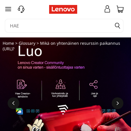
siirry pääsisältöön
Home
>
Glossary
> Mikä on yhtenäinen resurssin paikannus
(URL)?