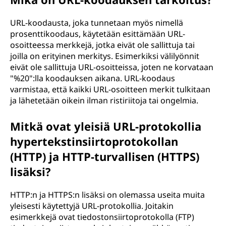
URL-koodausta, joka tunnetaan myös nimellä
prosenttikoodaus, käytetään esittämään URL-
osoitteessa merkkejä, jotka eivät ole sallittuja tai
joilla on erityinen merkitys. Esimerkiksi välilyönnit
eivät ole sallittuja URL-osoitteissa, joten ne korvataan
"%20":lla koodauksen aikana. URL-koodaus
varmistaa, että kaikki URL-osoitteen merkit tulkitaan
ja lähetetään oikein ilman ristiriitoja tai ongelmia.
Mitkä ovat yleisiä URL-protokollia
hypertekstinsiirtoprotokollan
(HTTP) ja HTTP-turvallisen (HTTPS)
lisäksi?
HTTP:n ja HTTPS:n lisäksi on olemassa useita muita
yleisesti käytettyjä URL-protokollia. Joitakin
esimerkkejä ovat tiedostonsiirtoprotokolla (FTP)