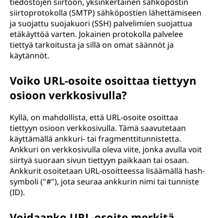
tiedostojen siirtoon, yksinkertainen sähköpostin
siirtoprotokolla (SMTP) sähköpostien lähettämiseen
ja suojattu suojakuori (SSH) palvelimien suojattua
etäkäyttöä varten. Jokainen protokolla palvelee
tiettyä tarkoitusta ja sillä on omat säännöt ja
käytännöt.
Voiko URL-osoite osoittaa tiettyyn
osioon verkkosivulla?
Kyllä, on mahdollista, että URL-osoite osoittaa
tiettyyn osioon verkkosivulla. Tämä saavutetaan
käyttämällä ankkuri- tai fragmenttitunnistetta.
Ankkuri on verkkosivulla oleva viite, jonka avulla voit
siirtyä suoraan sivun tiettyyn paikkaan tai osaan.
Ankkurit osoitetaan URL-osoitteessa lisäämällä hash-
symboli ("#"), jota seuraa ankkurin nimi tai tunniste
(ID).
Voidaanko URL-osoite merkitä