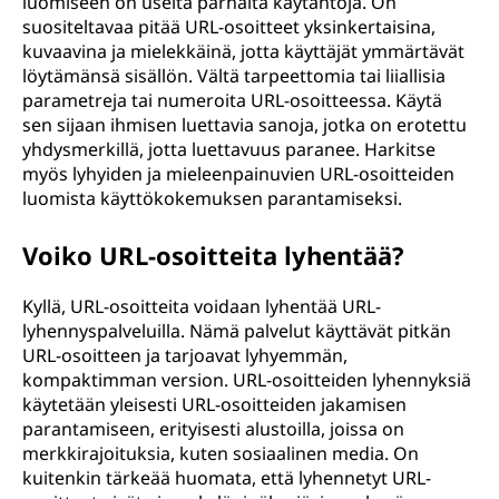
luomiseen on useita parhaita käytäntöjä. On
suositeltavaa pitää URL-osoitteet yksinkertaisina,
kuvaavina ja mielekkäinä, jotta käyttäjät ymmärtävät
löytämänsä sisällön. Vältä tarpeettomia tai liiallisia
parametreja tai numeroita URL-osoitteessa. Käytä
sen sijaan ihmisen luettavia sanoja, jotka on erotettu
yhdysmerkillä, jotta luettavuus paranee. Harkitse
myös lyhyiden ja mieleenpainuvien URL-osoitteiden
luomista käyttökokemuksen parantamiseksi.
Voiko URL-osoitteita lyhentää?
Kyllä, URL-osoitteita voidaan lyhentää URL-
lyhennyspalveluilla. Nämä palvelut käyttävät pitkän
URL-osoitteen ja tarjoavat lyhyemmän,
kompaktimman version. URL-osoitteiden lyhennyksiä
käytetään yleisesti URL-osoitteiden jakamisen
parantamiseen, erityisesti alustoilla, joissa on
merkkirajoituksia, kuten sosiaalinen media. On
kuitenkin tärkeää huomata, että lyhennetyt URL-