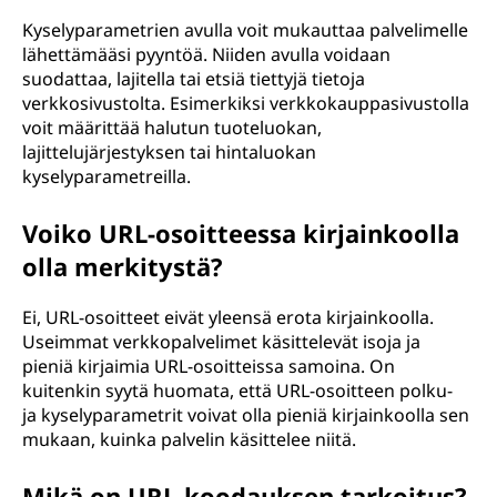
Kyselyparametrien avulla voit mukauttaa palvelimelle
lähettämääsi pyyntöä. Niiden avulla voidaan
suodattaa, lajitella tai etsiä tiettyjä tietoja
verkkosivustolta. Esimerkiksi verkkokauppasivustolla
voit määrittää halutun tuoteluokan,
lajittelujärjestyksen tai hintaluokan
kyselyparametreilla.
Voiko URL-osoitteessa kirjainkoolla
olla merkitystä?
Ei, URL-osoitteet eivät yleensä erota kirjainkoolla.
Useimmat verkkopalvelimet käsittelevät isoja ja
pieniä kirjaimia URL-osoitteissa samoina. On
kuitenkin syytä huomata, että URL-osoitteen polku-
ja kyselyparametrit voivat olla pieniä kirjainkoolla sen
mukaan, kuinka palvelin käsittelee niitä.
Mikä on URL-koodauksen tarkoitus?