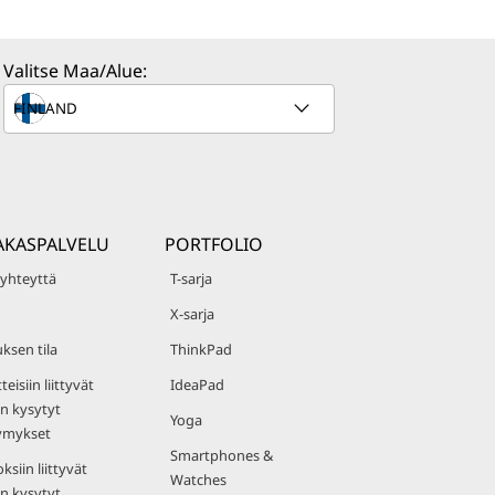
Valitse Maa/Alue:
AKASPALVELU
PORTFOLIO
 yhteyttä
T-sarja
X-sarja
uksen tila
ThinkPad
teisiin liittyvät
IdeaPad
n kysytyt
Yoga
ymykset
Smartphones &
ksiin liittyvät
Watches
n kysytyt