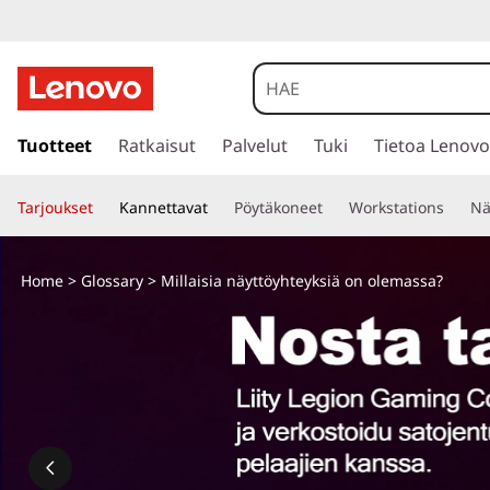
s
i
Tuotteet
Ratkaisut
Palvelut
Tuki
Tietoa Lenovo
i
r
Tarjoukset
Kannettavat
Pöytäkoneet
Workstations
Nä
r
y
p
Home
>
Glossary
> Millaisia näyttöyhteyksiä on olemassa?
ä
ä
s
i
s
ä
l
t
ö