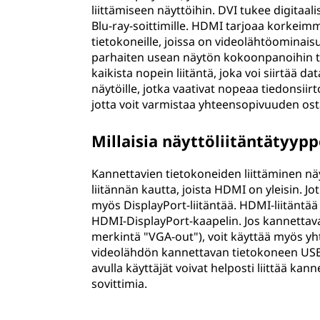
liittämiseen näyttöihin. DVI tukee digitaalis
Blu-ray-soittimille. HDMI tarjoaa korkeimm
tietokoneille, joissa on videolähtöominais
parhaiten usean näytön kokoonpanoihin t
kaikista nopein liitäntä, joka voi siirtää d
näytöille, jotka vaativat nopeaa tiedonsiirt
jotta voit varmistaa yhteensopivuuden os
Millaisia näyttöliitäntätyyp
Kannettavien tietokoneiden liittäminen nä
liitännän kautta, joista HDMI on yleisin. 
myös DisplayPort-liitäntää. HDMI-liitäntää
HDMI-DisplayPort-kaapelin. Jos kannettava
merkintä "VGA-out"), voit käyttää myös yh
videolähdön kannettavan tietokoneen USB-
avulla käyttäjät voivat helposti liittää ka
sovittimia.