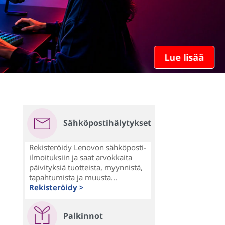
Lue lisää
Sähköpostihälytykset
Rekisteröidy Lenovon sähköposti-
ilmoituksiin ja saat arvokkaita
päivityksiä tuotteista, myynnistä,
tapahtumista ja muusta...
Rekisteröidy >
Palkinnot