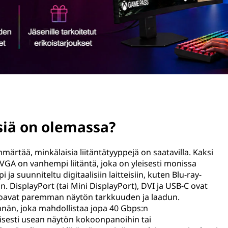
siä on olemassa?
ärtää, minkälaisia liitäntätyyppejä on saatavilla. Kaksi
 VGA on vanhempi liitäntä, joka on yleisesti monissa
 suunniteltu digitaalisiin laitteisiin, kuten Blu-ray-
iin. DisplayPort (tai Mini DisplayPort), DVI ja USB-C ovat
arjoavat paremman näytön tarkkuuden ja laadun.
nnän, joka mahdollistaa jopa 40 Gbps:n
isesti usean näytön kokoonpanoihin tai