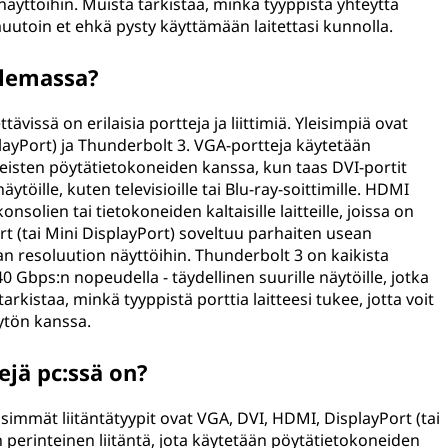
äyttöihin. Muista tarkistaa, minkä tyyppistä yhteyttä
muutoin et ehkä pysty käyttämään laitettasi kunnolla.
olemassa?
ävissä on erilaisia portteja ja liittimiä. Yleisimpiä ovat
layPort) ja Thunderbolt 3. VGA-portteja käytetään
nteisten pöytätietokoneiden kanssa, kun taas DVI-portit
äytöille, kuten televisioille tai Blu-ray-soittimille. HDMI
lien tai tietokoneiden kaltaisille laitteille, joissa on
t (tai Mini DisplayPort) soveltuu parhaiten usean
resoluution näyttöihin. Thunderbolt 3 on kaikista
 40 Gbps:n nopeudella - täydellinen suurille näytöille, jotka
rkistaa, minkä tyyppistä porttia laitteesi tukee, jotta voit
ytön kanssa.
ejä pc:ssä on?
isimmät liitäntätyypit ovat VGA, DVI, HDMI, DisplayPort (tai
 perinteinen liitäntä, jota käytetään pöytätietokoneiden