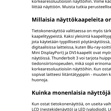
korkearesoluutioisiin näyttöihin. Viime käd
liittää näyttöön. Muista tutkia perusteell
Millaisia näyttökaapeleita o
Tietokonenäyttöä valittaessa on myös tärkeä
kaapelityypeistä. Kaksi yleisintä kaapelit
jota käytetään tyypillisesti pöytänäytöis
digitaalisissa laitteissa, kuten Blu-ray-soit
Mini DisplayPort) ja DVI-kaapelit ovat my
näytöissä. Thunderbolt 3 voi tarjota huip
tiedonsiirtonopeuden, mikä sopii erinoma
korkearesoluutioisiin näyttöihin. Kun ostat
sopivat laitteesi liitäntätyyppiin - muute
huonoja.
Kuinka monenlaisia näyttöjä
Kun ostat tietokonenäyttöä, on useita vaih
LCD (nestekidenäyttö) ja LED (valodiodi). 