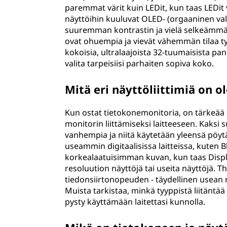
paremmat värit kuin LEDit, kun taas LEDit
näyttöihin kuuluvat OLED- (orgaaninen valo
suuremman kontrastin ja vielä selkeämmän 
ovat ohuempia ja vievät vähemmän tilaa työp
kokoisia, ultralaajoista 32-tuumaisista pan
valita tarpeisiisi parhaiten sopiva koko.
Mitä eri näyttöliittimiä on 
Kun ostat tietokonemonitoria, on tärkeää oll
monitorin liittämiseksi laitteeseen. Kaksi 
vanhempia ja niitä käytetään yleensä pöyt
useammin digitaalisissa laitteissa, kuten B
korkealaatuisimman kuvan, kun taas Displ
resoluution näyttöjä tai useita näyttöjä. T
tiedonsiirtonopeuden - täydellinen usean
Muista tarkistaa, minkä tyyppistä liitäntä
pysty käyttämään laitettasi kunnolla.