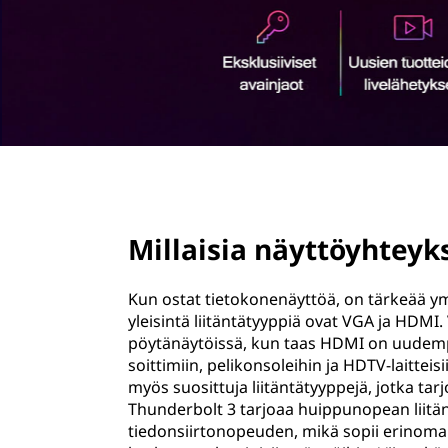
ö
n
page hero 2/3
Millaisia näyttöyhteyk
Kun ostat tietokonenäyttöä, on tärkeää ymm
yleisintä liitäntätyyppiä ovat VGA ja HDMI.
pöytänäytöissä, kun taas HDMI on uudempi ja
soittimiin, pelikonsoleihin ja HDTV-laitteis
myös suosittuja liitäntätyyppejä, jotka t
Thunderbolt 3 tarjoaa huippunopean liitä
tiedonsiirtonopeuden, mikä sopii erinoma