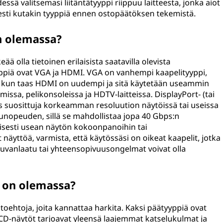
essä valitsemasi liitäntätyyppi riippuu laitteesta, jonka aiot
isesti kutakin tyyppiä ennen ostopäätöksen tekemistä.
n olemassa?
ä olla tietoinen erilaisista saatavilla olevista
yyppiä ovat VGA ja HDMI. VGA on vanhempi kaapelityyppi,
sä, kun taas HDMI on uudempi ja sitä käytetään useammin
timissa, pelikonsoleissa ja HDTV-laitteissa. DisplayPort- (tai
ös suosittuja korkeamman resoluution näytöissä tai useissa
punopeuden, sillä se mahdollistaa jopa 40 Gbps:n
isesti usean näytön kokoonpanoihin tai
 näyttöä, varmista, että käytössäsi on oikeat kaapelit, jotka
n kuvanlaatu tai yhteensopivuusongelmat voivat olla
 on olemassa?
toehtoja, joita kannattaa harkita. Kaksi päätyyppiä ovat
LCD-näytöt tarjoavat yleensä laajemmat katselukulmat ja