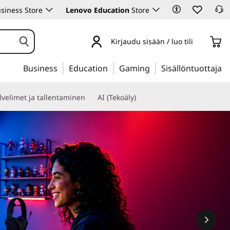
siness Store
Lenovo Education
Store
Kirjaudu sisään / luo tili
Business
Education
Gaming
Sisällöntuottaja
lvelimet ja tallentaminen
AI (Tekoäly)