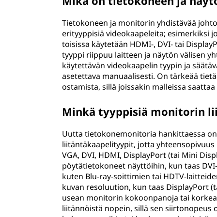
Mikä on tietokoneen ja näyt
Tietokoneen ja monitorin yhdistävää johtoa
erityyppisiä videokaapeleita; esimerkiksi 
toisissa käytetään HDMI-, DVI- tai DisplayP
tyyppi riippuu laitteen ja näytön välisen y
käytettävän videokaapelin tyypin ja säätäv
asetettava manuaalisesti. On tärkeää tietä
ostamista, sillä joissakin malleissa saattaa o
Minkä tyyppisiä monitorin l
Uutta tietokonemonitoria hankittaessa on t
liitäntäkaapelityypit, jotta yhteensopivuus
VGA, DVI, HDMI, DisplayPort (tai Mini Displ
pöytätietokoneet näyttöihin, kun taas DVI-
kuten Blu-ray-soittimien tai HDTV-laittei
kuvan resoluution, kun taas DisplayPort (t
usean monitorin kokoonpanoja tai korkean
liitännöistä nopein, sillä sen siirtonopeus