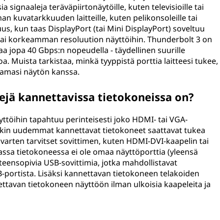
ia signaaleja teräväpiirtonäytöille, kuten televisioille tai
an kuvatarkkuuden laitteille, kuten pelikonsoleille tai
uus, kun taas DisplayPort (tai Mini DisplayPort) soveltuu
ai korkeamman resoluution näyttöihin. Thunderbolt 3 on
ataa jopa 40 Gbps:n nopeudella - täydellinen suurille
oa. Muista tarkistaa, minkä tyyppistä porttia laitteesi tukee,
tamasi näytön kanssa.
pejä kannettavissa tietokoneissa on?
yttöihin tapahtuu perinteisesti joko HDMI- tai VGA-
Jotkin uudemmat kannettavat tietokoneet saattavat tukea
 varten tarvitset sovittimen, kuten HDMI-DVI-kaapelin tai
ssa tietokoneessa ei ole omaa näyttöporttia (yleensä
teensopivia USB-sovittimia, jotka mahdollistavat
portista. Lisäksi kannettavan tietokoneen telakoiden
nnettavan tietokoneen näyttöön ilman ulkoisia kaapeleita ja