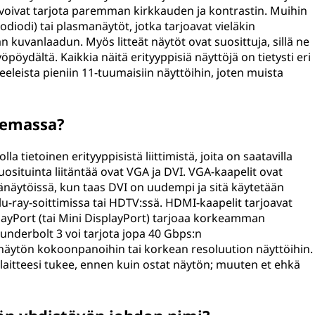
 voivat tarjota paremman kirkkauden ja kontrastin. Muihin
diodi) tai plasmanäytöt, jotka tarjoavat vieläkin
kuvanlaadun. Myös litteät näytöt ovat suosittuja, sillä ne
öydältä. Kaikkia näitä erityyppisiä näyttöjä on tietysti eri
eeleista pieniin 11-tuumaisiin näyttöihin, joten muista
olemassa?
a tietoinen erityyppisistä liittimistä, joita on saatavilla
suosituinta liitäntää ovat VGA ja DVI. VGA-kaapelit ovat
änäytöissä, kun taas DVI on uudempi ja sitä käytetään
lu-ray-soittimissa tai HDTV:ssä. HDMI-kaapelit tarjoavat
ayPort (tai Mini DisplayPort) tarjoaa korkeamman
hunderbolt 3 voi tarjota jopa 40 Gbps:n
 näytön kokoonpanoihin tai korkean resoluution näyttöihin.
ä laitteesi tukee, ennen kuin ostat näytön; muuten et ehkä