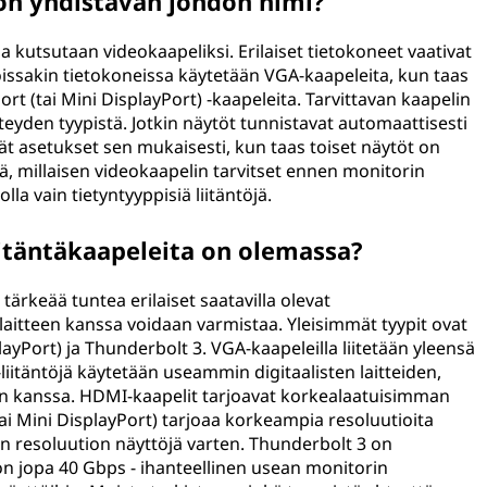
ön yhdistävän johdon nimi?
 kutsutaan videokaapeliksi. Erilaiset tietokoneet vaativat
joissakin tietokoneissa käytetään VGA-kaapeleita, kun taas
ort (tai Mini DisplayPort) -kaapeleita. Tarvittavan kaapelin
hteyden tyypistä. Jotkin näytöt tunnistavat automaattisesti
ät asetukset sen mukaisesti, kun taas toiset näytöt on
ä, millaisen videokaapelin tarvitset ennen monitorin
lla vain tietyntyyppisiä liitäntöjä.
iitäntäkaapeleita on olemassa?
ärkeää tuntea erilaiset saatavilla olevat
 laitteen kanssa voidaan varmistaa. Yleisimmät tyypit ovat
ayPort) ja Thunderbolt 3. VGA-kaapeleilla liitetään yleensä
liitäntöjä käytetään useammin digitaalisten laitteiden,
den kanssa. HDMI-kaapelit tarjoavat korkealaatuisimman
ai Mini DisplayPort) tarjoaa korkeampia resoluutioita
 resoluution näyttöjä varten. Thunderbolt 3 on
 on jopa 40 Gbps - ihanteellinen usean monitorin