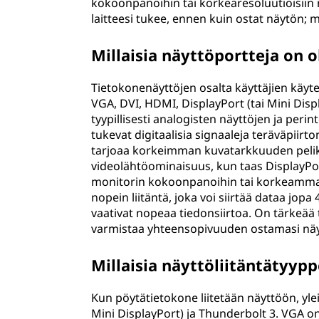
kokoonpanoihin tai korkearesoluutioisiin n
laitteesi tukee, ennen kuin ostat näytön; 
Millaisia näyttöportteja on 
Tietokonenäyttöjen osalta käyttäjien käytett
VGA, DVI, HDMI, DisplayPort (tai Mini Disp
tyypillisesti analogisten näyttöjen ja peri
tukevat digitaalisia signaaleja teräväpiirton
tarjoaa korkeimman kuvatarkkuuden pelikonso
videolähtöominaisuus, kun taas DisplayPor
monitorin kokoonpanoihin tai korkeamman 
nopein liitäntä, joka voi siirtää dataa jopa
vaativat nopeaa tiedonsiirtoa. On tärkeää ta
varmistaa yhteensopivuuden ostamasi nä
Millaisia näyttöliitäntätyypp
Kun pöytätietokone liitetään näyttöön, yle
Mini DisplayPort) ja Thunderbolt 3. VGA on