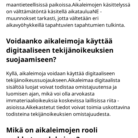
maantieteellisissä paikoissa.Aikaleimojen käsittelyssä
on välttämätöntä käsitellä aikatauluaNE -
muunnokset tarkasti, jotta vältetään eri
aikavyöhykkeillä tapahtuvien tapahtumien tulkinta.
Voidaanko aikaleimoja käyttää
digitaaliseen tekijänoikeuksien
suojaamiseen?
Kyllä, aikaleimoja voidaan käyttää digitaaliseen
tekijänoikeussuojaukseen.Aikaleimaa digitaalista
sisältöä luojat voivat todistaa omistajuutensa ja
luomisen ajan, mikä voi olla arvokasta
immateriaalioikeuksia koskevissa laillisissa riita -
asioissa.Aikekastetut tiedot voivat toimia uskottavina
todisteina tekijänoikeuksien omistajuudesta.
Mikä on aikaleimojen rooli