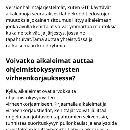
Versionhallintajärjestelmät, kuten GIT, käyttävät
aikaleimoja seurataksesi lähdekooditiedostojen
muutoksia.Jokainen sitoumus liittyy aikaleimaan,
jonka avulla kehittäjät voivat ymmärtää muutoksia,
kuka ne tekivät, ja järjestys, jossa ne
tapahtuivat.Tämä auttaa yhteistyössä ja
ratkaisemaan koodiryhmiä.
Voivatko aikaleimat auttaa
ohjelmistokysymysten
virheenkorjauksessa?
Kyllä, aikaleimat ovat arvokkaita
ohjelmistokysymysten
virheenkorjaamiseen.Kirjaamalla aikaleimat ja
virheenkorjaustiedot, kehittäjät voivat jäljittää
ongelmaan johtavien tapahtumien sekvenssin,
tunnistaa suorituskyvyn pullonkaulat ja analysoida
järjestelmän käyttäytymistä tietyillä aikaväleillä.