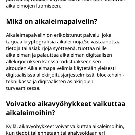
aikaleimojen luomiseen.
Mikä on aikaleimapalvelin?
Aikaleimapalvelin on erikoistunut palvelu, joka
tarjoaa kryptografisia aikaleimoja.Se vastaanottaa
tietoja tai asiakirjoja syötteenä, tuottaa niille
aikaleiman ja palauttaa aikaleiman digitaalisen
allekirjoituksen kanssa todistaakseen sen
aitouden.Aikaleimapalvelimia käytetään yleisesti
digitaalisissa allekirjoitusjärjestelmissä, blockchain -
tekniikassa ja digitaalisten asiakirjojen
turvaamisessa.
Voivatko aikavyöhykkeet vaikuttaa
aikaleimoihin?
Kyllä, aikavyöhykkeet voivat vaikuttaa aikaleimoihin,
kun tiedot tallennetaan tai analysoidaan eri