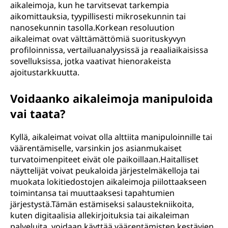
aikaleimoja, kun he tarvitsevat tarkempia
aikomittauksia, tyypillisesti mikrosekunnin tai
nanosekunnin tasolla.Korkean resoluution
aikaleimat ovat välttämättömiä suorituskyvyn
profiloinnissa, vertailuanalyysissä ja reaaliaikaisissa
sovelluksissa, jotka vaativat hienorakeista
ajoitustarkkuutta.
Voidaanko aikaleimoja manipuloida
vai taata?
Kyllä, aikaleimat voivat olla alttiita manipuloinnille tai
väärentämiselle, varsinkin jos asianmukaiset
turvatoimenpiteet eivät ole paikoillaan.Haitalliset
näyttelijät voivat peukaloida järjestelmäkelloja tai
muokata lokitiedostojen aikaleimoja piilottaakseen
toimintansa tai muuttaaksesi tapahtumien
järjestystä.Tämän estämiseksi salaustekniikoita,
kuten digitaalisia allekirjoituksia tai aikaleiman
palveluita, voidaan käyttää väärentämisten kestävien