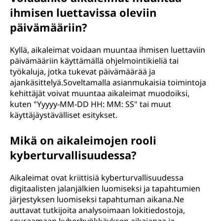
ihmisen luettavissa oleviin
päivämääriin?
Kyllä, aikaleimat voidaan muuntaa ihmisen luettaviin
päivämääriin käyttämällä ohjelmointikieliä tai
työkaluja, jotka tukevat päivämäärää ja
ajankäsittelyä.Soveltamalla asianmukaisia toimintoja
kehittäjät voivat muuntaa aikaleimat muodoiksi,
kuten "Yyyyy-MM-DD HH: MM: SS" tai muut
käyttäjäystävälliset esitykset.
Mikä on aikaleimojen rooli
kyberturvallisuudessa?
Aikaleimat ovat kriittisiä kyberturvallisuudessa
digitaalisten jalanjälkien luomiseksi ja tapahtumien
järjestyksen luomiseksi tapahtuman aikana.Ne
auttavat tutkijoita analysoimaan lokitiedostoja,