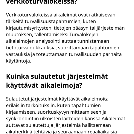
verkkoturvalokeissa?
Verkkoturvalokeissa aikaleimat ovat ratkaisevan
tärkeitä turvallisuustapahtumien, kuten
kirjautumisyritysten, tietojen pääsyn tai järjestelmän
muutoksen, tallentamiseksi.Turvalokejen
aikaleimojen analysointi auttaa tunnistamaan
tietoturvaloukkauksia, suorittamaan tapahtumien
vastauksia ja toteuttamaan turvallisuuden parhaita
käytäntöjä.
Kuinka sulautetut järjestelmät
käyttävät aikaleimoja?
Sulautetut järjestelmät käyttävät aikaleimoita
erilaisiin tarkoituksiin, kuten tapahtumien
kirjaamiseen, suorituskyvyn mittaamiseen ja
synkronointiin ulkoisten laitteiden kanssa.Aikaleimat
auttavat sulautettuja järjestelmiä hallitsemaan
aikaherkkiä tehtäviä ja seuraamaan reaaliaikaisia