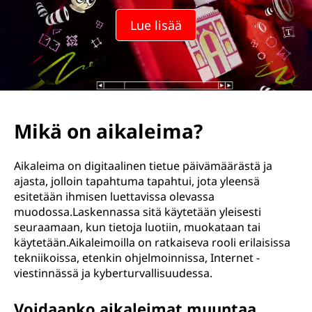
Lue lisää
Mikä on aikaleima?
Aikaleima on digitaalinen tietue päivämäärästä ja
ajasta, jolloin tapahtuma tapahtui, jota yleensä
esitetään ihmisen luettavissa olevassa
muodossa.Laskennassa sitä käytetään yleisesti
seuraamaan, kun tietoja luotiin, muokataan tai
käytetään.Aikaleimoilla on ratkaiseva rooli erilaisissa
tekniikoissa, etenkin ohjelmoinnissa, Internet -
viestinnässä ja kyberturvallisuudessa.
Voidaanko aikaleimat muuntaa