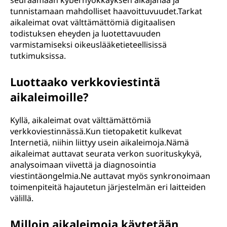
seuraamaan kyberhyökkäyksen aikajanaa ja
tunnistamaan mahdolliset haavoittuvuudet.Tarkat
aikaleimat ovat välttämättömiä digitaalisen
todistuksen eheyden ja luotettavuuden
varmistamiseksi oikeuslääketieteellisissä
tutkimuksissa.
Luottaako verkkoviestintä
aikaleimoille?
Kyllä, aikaleimat ovat välttämättömiä
verkkoviestinnässä.Kun tietopaketit kulkevat
Internetiä, niihin liittyy usein aikaleimoja.Nämä
aikaleimat auttavat seurata verkon suorituskykyä,
analysoimaan viivettä ja diagnosointia
viestintäongelmia.Ne auttavat myös synkronoimaan
toimenpiteitä hajautetun järjestelmän eri laitteiden
välillä.
Milloin aikaleimoja käytetään