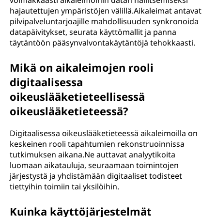
voimakkaasti aikaleimoihin datan hallitsemiseksi
hajautettujen ympäristöjen välillä.Aikaleimat antavat
pilvipalveluntarjoajille mahdollisuuden synkronoida
datapäivitykset, seurata käyttömallit ja panna
täytäntöön pääsynvalvontakäytäntöjä tehokkaasti.
Mikä on aikaleimojen rooli
digitaalisessa
oikeuslääketieteellisessä
oikeuslääketieteessä?
Digitaalisessa oikeuslääketieteessä aikaleimoilla on
keskeinen rooli tapahtumien rekonstruoinnissa
tutkimuksen aikana.Ne auttavat analyytikoita
luomaan aikatauluja, seuraamaan toimintojen
järjestystä ja yhdistämään digitaaliset todisteet
tiettyihin toimiin tai yksilöihin.
Kuinka käyttöjärjestelmät