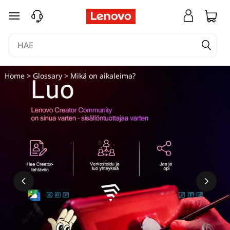
siirry pääsisältöön
Home
>
Glossary
> Mikä on aikaleima?