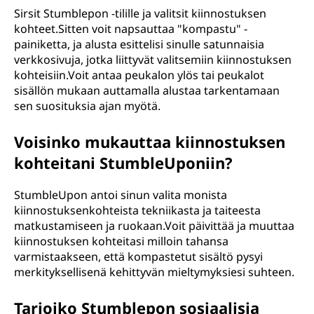
Sirsit Stumblepon -tilille ja valitsit kiinnostuksen
kohteet.Sitten voit napsauttaa "kompastu" -
painiketta, ja alusta esittelisi sinulle satunnaisia
verkkosivuja, jotka liittyvät valitsemiin kiinnostuksen
kohteisiin.Voit antaa peukalon ylös tai peukalot
sisällön mukaan auttamalla alustaa tarkentamaan
sen suosituksia ajan myötä.
Voisinko mukauttaa kiinnostuksen
kohteitani StumbleUponiin?
StumbleUpon antoi sinun valita monista
kiinnostuksenkohteista tekniikasta ja taiteesta
matkustamiseen ja ruokaan.Voit päivittää ja muuttaa
kiinnostuksen kohteitasi milloin tahansa
varmistaakseen, että kompastetut sisältö pysyi
merkityksellisenä kehittyvän mieltymyksiesi suhteen.
Tarjoiko Stumblepon sosiaalisia