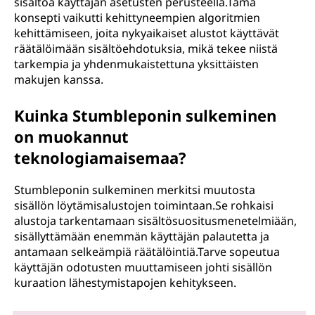
sisältöä käyttäjän asetusten perusteella.Tämä
konsepti vaikutti kehittyneempien algoritmien
kehittämiseen, joita nykyaikaiset alustot käyttävät
räätälöimään sisältöehdotuksia, mikä tekee niistä
tarkempia ja yhdenmukaistettuna yksittäisten
makujen kanssa.
Kuinka Stumbleponin sulkeminen
on muokannut
teknologiamaisemaa?
Stumbleponin sulkeminen merkitsi muutosta
sisällön löytämisalustojen toimintaan.Se rohkaisi
alustoja tarkentamaan sisältösuositusmenetelmiään,
sisällyttämään enemmän käyttäjän palautetta ja
antamaan selkeämpiä räätälöintiä.Tarve sopeutua
käyttäjän odotusten muuttamiseen johti sisällön
kuraation lähestymistapojen kehitykseen.