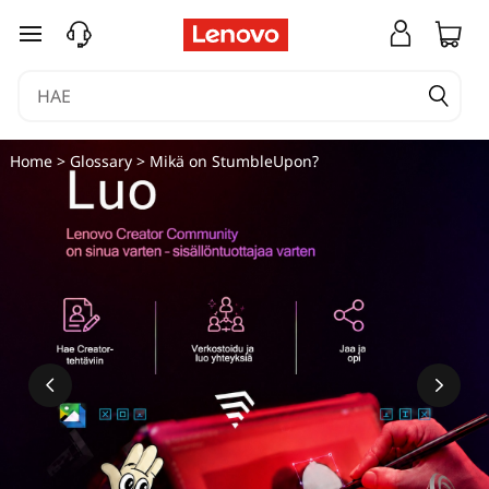
siirry pääsisältöön
Home
>
Glossary
> Mikä on StumbleUpon?