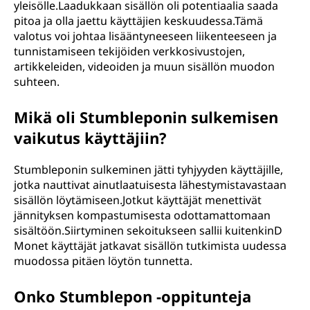
yleisölle.Laadukkaan sisällön oli potentiaalia saada
pitoa ja olla jaettu käyttäjien keskuudessa.Tämä
valotus voi johtaa lisääntyneeseen liikenteeseen ja
tunnistamiseen tekijöiden verkkosivustojen,
artikkeleiden, videoiden ja muun sisällön muodon
suhteen.
Mikä oli Stumbleponin sulkemisen
vaikutus käyttäjiin?
Stumbleponin sulkeminen jätti tyhjyyden käyttäjille,
jotka nauttivat ainutlaatuisesta lähestymistavastaan
sisällön löytämiseen.Jotkut käyttäjät menettivät
jännityksen kompastumisesta odottamattomaan
sisältöön.Siirtyminen sekoitukseen sallii kuitenkinD
Monet käyttäjät jatkavat sisällön tutkimista uudessa
muodossa pitäen löytön tunnetta.
Onko Stumblepon -oppitunteja