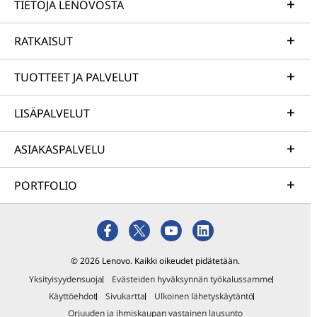
TIETOJA LENOVOSTA
RATKAISUT
TUOTTEET JA PALVELUT
LISÄPALVELUT
ASIAKASPALVELU
PORTFOLIO
© 2026 Lenovo. Kaikki oikeudet pidätetään.
Yksityisyydensuoja
Evästeiden hyväksynnän työkalussamme
Käyttöehdot
Sivukartta
Ulkoinen lähetyskäytäntö
Orjuuden ja ihmiskaupan vastainen lausunto