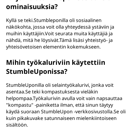
ominaisuuksia?
Kyllä se teki.Stumbleponilla oli sosiaalinen
näkökohta, jossa voit olla yhteydessä ystäviin ja
muihin käyttäjiin.Voit seurata muita käyttäjiä ja
nähdä, mitä he löysivät.Tämä lisäsi yhteistyö- ja
yhteisövetoisen elementin kokemukseen.
Mihin työkaluriviin käytettiin
StumbleUponissa?
StumbleUponilla oli selaintyökalurivi, jonka voit
asentaa.Se teki kompastuksesta vieläkin
helpompaa.Työkalurivin avulla voit vain napsauttaa
"kompastu" -painiketta ilman, että sinun täytyy
käydä suoraan StumbleUpon -verkkosivustolla.Se oli
kuin pikakuvake satunnaiseen mielenkiintoiseen
sisältöön.