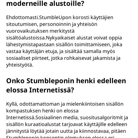
moderneille alustoille?
Ehdottomasti.StumbleUpon korosti käyttäjien
sitoutumisen, personoinnin ja yhteisön
vuorovaikutuksen merkitystä
sisältöalustoissa.Nykyaikaiset alustat voivat oppia
lähestymistapastaan sisällön toimittamiseen, joka
vastaa käyttäjän etuja, ja sisältää samalla myös
sosiaaliset piirteet, jotka rohkaisevat jakamista ja
yhteistyötä.
Onko Stumbleponin henki edelleen
elossa Internetissä?
Kyllä, odottamattoman ja mielenkiintoisen sisällön
kompastuksen henki on elossa
Internetissä.Sosiaalinen media, suositusalgoritmit ja
sisällön kuraatioalustat tarjoavat käyttäjille edelleen
jännitystä löytää jotain uutta ja kiinnostavaa, pitäen
Stumbleponin konseptin olemuksen elossa eri