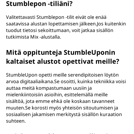
Stumblepon -tiliäni?
Valitettavasti Stumblepon -tilit eivät ole enää
saatavissa alustan lopettamisen jälkeen.Jos kuitenkin
tuodut tietosi sekoittumaan, voit jatkaa sisällön
tutkimista Mix -alustalla.
Mitä oppitunteja StumbleUponin
kaltaiset alustot opettivat meille?
StumbleUpon opetti meille serendipitoisen löytön
arvoa digitaaliaikana.Se osoitti, kuinka tekniikka voisi
auttaa meitä kompastumaan uusiin ja
mielenkiintoisiin asioihin, esittelemällä meille
sisältöä, jota emme ehkä ole koskaan tavanneet
muuten.Se korosti myös yhteisön sitoutumisen ja
sosiaalisen jakamisen merkitystä sisällön kuraation
suhteen.