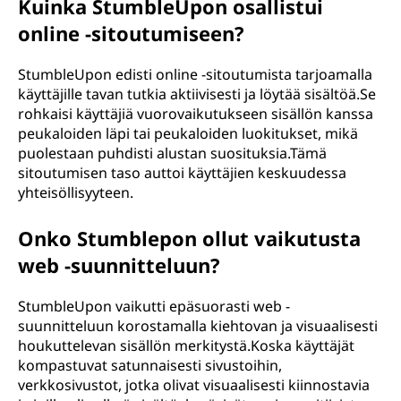
Kuinka StumbleUpon osallistui
online -sitoutumiseen?
StumbleUpon edisti online -sitoutumista tarjoamalla
käyttäjille tavan tutkia aktiivisesti ja löytää sisältöä.Se
rohkaisi käyttäjiä vuorovaikutukseen sisällön kanssa
peukaloiden läpi tai peukaloiden luokitukset, mikä
puolestaan puhdisti alustan suosituksia.Tämä
sitoutumisen taso auttoi käyttäjien keskuudessa
yhteisöllisyyteen.
Onko Stumblepon ollut vaikutusta
web -suunnitteluun?
StumbleUpon vaikutti epäsuorasti web -
suunnitteluun korostamalla kiehtovan ja visuaalisesti
houkuttelevan sisällön merkitystä.Koska käyttäjät
kompastuvat satunnaisesti sivustoihin,
verkkosivustot, jotka olivat visuaalisesti kiinnostavia