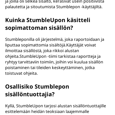
ja joilla oli selkeä sisältö, keräsivät usein positiivista
palautetta ja sitoutumista Stumblepon -käyttäjiltä.
Kuinka StumbleUpon käsitteli
sopimattoman sisällön?
Stumbleponilla oli järjestelmä, joka raportoidaan ja
liputtaa sopimattomia sisältöjä.Käyttäjät voivat
ilmoittaa sisällöstä, joka rikkoi alustan
ohjeita.StumbleUpon -tiimi tarkistaa raportteja ja
ryhtyy tarvittaviin toimiin, joihin voi kuulua sisällön
poistaminen tai tileiden keskeyttäminen, jotka
toistuvat ohjeita.
Osallisiko Stumblepon
sisällöntuottajia?
Kyllä, StumbleUpon tarjosi alustan sisällöntuottajille
esittelemään heidän teoksiaan laajemmalle