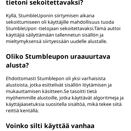
tietoni sekoitettavaksi?
Kyllä, StumbleUponin siirtymisen aikana
sekoittumiseen oli käyttäjille mahdollisuus tuoda
StumbleUpon -tietojaan sekoitettavaksi.Tämä auttoi
käyttäjiä säilyttämään tallennetun sisällön ja
mieltymyksensä siirtyessään uudelle alustalle.
Oliko Stumbleupon uraauurtava
alusta?
Ehdottomasti Stumblepon oli yksi varhaisista
alustoista, jotka esittelivät sisällön löytämisen ja
mukauttamisen käsitteen.Se tasoitti tietä
myöhemmille alustoille, jotka käyttävät algoritmeja ja
käyttäjäasetuksia suositella sisältöä, mikä tekee siitä
reittiä kentällä.
Voinko silti käyttää vanhaa