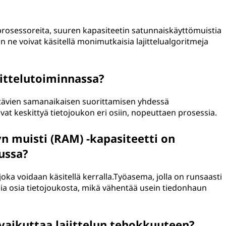
 prosessoreita, suuren kapasiteetin satunnaiskäyttömuistia
in ne voivat käsitellä monimutkaisia lajittelualgoritmeja
ittelutoiminnassa?
tävien samanaikaisen suorittamisen yhdessä
ivat keskittyä tietojoukon eri osiin, nopeuttaen prosessia.
n muisti (RAM) -kapasiteetti on
ussa?
ka voidaan käsitellä kerralla.Työasema, jolla on runsaasti
ia osia tietojoukosta, mikä vähentää usein tiedonhaun
vaikuttaa lajittelun tehokkuuteen?