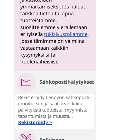
ymmärtämiseksi. Jos haluat
tarkkaa tietoa tai apua
tuotteistamme,
suosittelemme vierailemaan
erityisellä
tukisivustollamme
,
jossa tiimimme on valmiina
vastaamaan kaikkiin
kysymyksiisi tai
huolenaiheisiisi.
Sähköpostihälytykset
Rekisteröidy Lenovon sähköposti-
ilmoituksiin ja saat arvokkaita
päivityksiä tuotteista, myynnistä,
tapahtumista ja muusta...
Rekisteröidy >