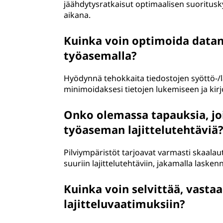
jäähdytysratkaisut optimaalisen suoritusky
aikana.
Kuinka voin optimoida datan 
työasemalla?
Hyödynnä tehokkaita tiedostojen syöttö-/läh
minimoidaksesi tietojen lukemiseen ja kirj
Onko olemassa tapauksia, joi
työaseman lajittelutehtäviä
Pilviympäristöt tarjoavat varmasti skaalau
suuriin lajittelutehtäviin, jakamalla laske
Kuinka voin selvittää, vast
lajitteluvaatimuksiin?