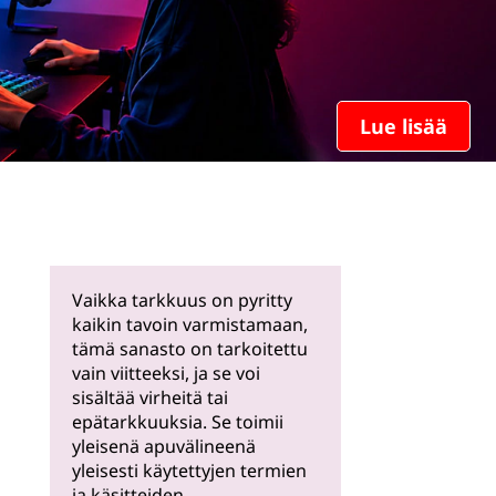
Lue lisää
Vaikka tarkkuus on pyritty
kaikin tavoin varmistamaan,
tämä sanasto on tarkoitettu
vain viitteeksi, ja se voi
sisältää virheitä tai
epätarkkuuksia. Se toimii
yleisenä apuvälineenä
yleisesti käytettyjen termien
ja käsitteiden