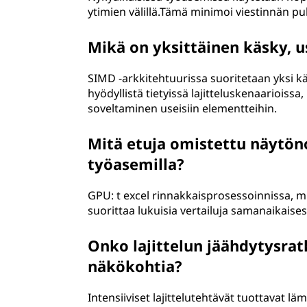
ytimien välillä.Tämä minimoi viestinnän pu
Mikä on yksittäinen käsky, us
SIMD -arkkitehtuurissa suoritetaan yksi 
hyödyllistä tietyissä lajitteluskenaariois
soveltaminen useisiin elementteihin.
Mitä etuja omistettu näytöno
työasemilla?
GPU: t excel rinnakkaisprosessoinnissa, mi
suorittaa lukuisia vertailuja samanaikaises
Onko lajittelun jäähdytysrat
näkökohtia?
Intensiiviset lajittelutehtävät tuottavat lä