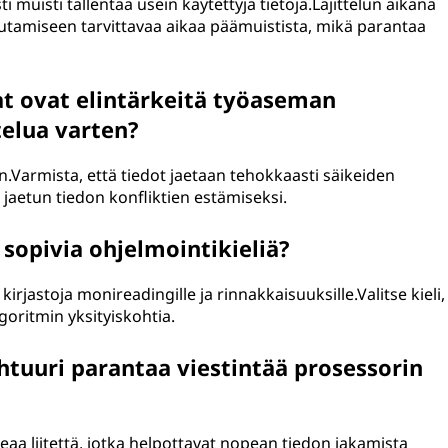
 muisti tallentaa usein käytettyjä tietoja.Lajittelun aikana
outamiseen tarvittavaa aikaa päämuistista, mikä parantaa
t ovat elintärkeitä työaseman
telua varten?
n.Varmista, että tiedot jaetaan tehokkaasti säikeiden
jaetun tiedon konfliktien estämiseksi.
 sopivia ohjelmointikieliä?
 kirjastoja monireadingille ja rinnakkaisuuksille.Valitse kieli,
lgoritmin yksityiskohtia.
htuuri parantaa viestintää prosessorin
aa liitettä, jotka helpottavat nopean tiedon jakamista