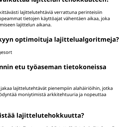
ttävästi lajittelutehtäviä verrattuna perinteisiin
nopeammat tietojen käyttöajat vähentäen aikaa, joka
miseen lajittelun aikana.
yn optimoituja lajittelualgoritmeja?
gesort
nnin etu työaseman tietokoneissa
akaa lajittelutehtävät pienempiin alahäiriöihin, jotka
yödyntää moniytimistä arkkitehtuuria ja nopeuttaa
istää lajittelutehokkuutta?