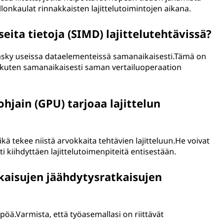
llonkaulat rinnakkaisten lajittelutoimintojen aikana.
eita tietoja (SIMD) lajittelutehtävissä?
käsky useissa dataelementeissä samanaikaisesti.Tämä on
sa, kuten samanaikaisesti saman vertailuoperaation
hjain (GPU) tarjoaa lajittelun
kä tekee niistä arvokkaita tehtävien lajitteluun.He voivat
ti kiihdyttäen lajittelutoimenpiteitä entisestään.
kaisujen jäähdytysratkaisujen
mpöä.Varmista, että työasemallasi on riittävät