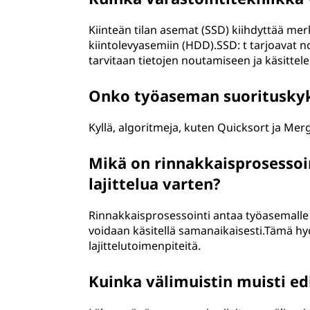
Kiinteän tilan asemat (SSD) kiihdyttää merki
kiintolevyasemiin (HDD).SSD: t tarjoavat 
tarvitaan tietojen noutamiseen ja käsittele
Onko työaseman suorituskyky
Kyllä, algoritmeja, kuten Quicksort ja Mer
Mikä on rinnakkaisprosessoi
lajittelua varten?
Rinnakkaisprosessointi antaa työasemalle j
voidaan käsitellä samanaikaisesti.Tämä h
lajittelutoimenpiteitä.
Kuinka välimuistin muisti ed