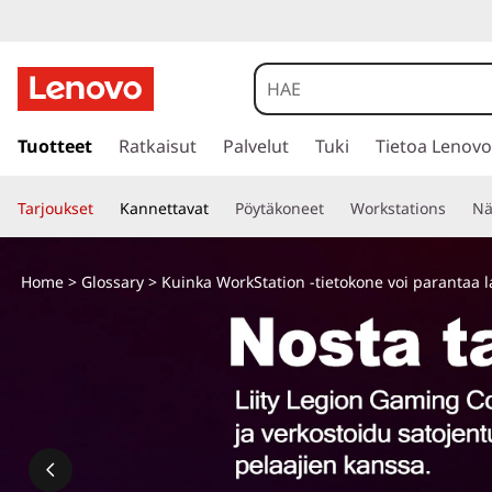
s
i
Tuotteet
Ratkaisut
Palvelut
Tuki
Tietoa Lenovo
i
r
Tarjoukset
Kannettavat
Pöytäkoneet
Workstations
Nä
r
y
p
Home
>
Glossary
> Kuinka WorkStation -tietokone voi parantaa la
ä
ä
s
i
s
ä
l
t
ö