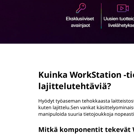
ö
n
page hero 2/3
Kuinka WorkStation -t
lajittelutehtäviä?
Hyödyt työaseman tehokkaasta laitteistosta,
kuten lajittelu.Sen vankat käsittelyominais
manipuloida suuria tietojoukkoja nopeasti
Mitkä komponentit tekevät W