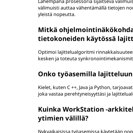
Lähempänä prosessoria sijaitseva välimuisti
välimuisti auttaa vähentämällä tietojen n
yleistä nopeutta.
Mitkä ohjelmointinäkökohda
tietokoneiden käytössä lajit
Optimoi lajittelualgoritmi rinnakkaisuutee
kesken ja toteuta synkronointimekanismit 
Onko työasemilla lajitteluun
Kielet, kuten C ++, Java ja Python, tarjoavat
joka vastaa perehtyneisyyttäsi ja lajittelua
Kuinka WorkStation -arkkite
ytimien välillä?
Nykyaikaisissa työasemissa käytetään nope