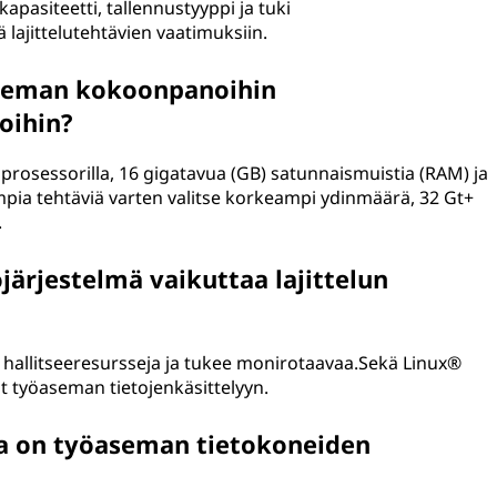
apasiteetti, tallennustyyppi ja tuki
ä lajittelutehtävien vaatimuksiin.
aseman kokoonpanoihin
koihin?
prosessorilla, 16 gigatavua (GB) satunnaismuistia (RAM) ja
empia tehtäviä varten valitse korkeampi ydinmäärä, 32 Gt+
.
ärjestelmä vaikuttaa lajittelun
i hallitseeresursseja ja tukee monirotaavaa.Sekä Linux®
t työaseman tietojenkäsittelyyn.
lla on työaseman tietokoneiden