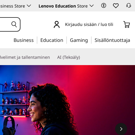
siness Store
Lenovo Education
Store
Kirjaudu sisään / luo tili
Business
Education
Gaming
Sisällöntuottaja
lvelimet ja tallentaminen
AI (Tekoäly)