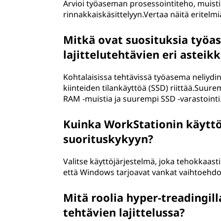
Arvioi työaseman prosessointiteho, muistik
rinnakkaiskäsittelyyn.Vertaa näitä eritelmi
Mitkä ovat suosituksia työ
lajittelutehtävien eri asteik
Kohtalaisissa tehtävissä työasema neliydin
kiinteiden tilankäyttöä (SSD) riittää.Suur
RAM -muistia ja suurempi SSD -varastointi
Kuinka WorkStationin käyttöj
suorituskykyyn?
Valitse käyttöjärjestelmä, joka tehokkaast
että Windows tarjoavat vankat vaihtoehdo
Mitä roolia hyper-treadingi
tehtävien lajittelussa?