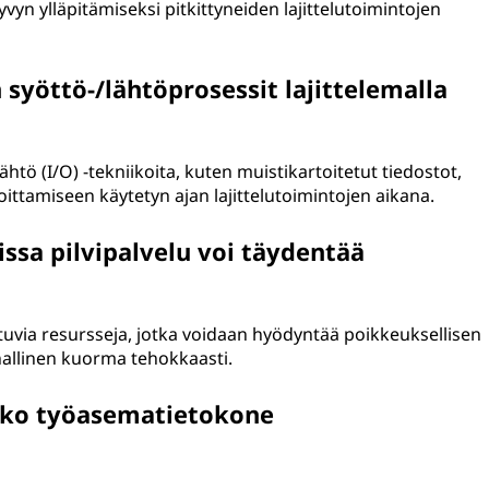
vyn ylläpitämiseksi pitkittyneiden lajittelutoimintojen
syöttö-/lähtöprosessit lajittelemalla
tö (I/O) -tekniikoita, kuten muistikartoitetut tiedostot,
oittamiseen käytetyn ajan lajittelutoimintojen aikana.
ssa pilvipalvelu voi täydentää
?
tuvia resursseja, jotka voidaan hyödyntää poikkeuksellisen
nnallinen kuorma tehokkaasti.
aako työasematietokone