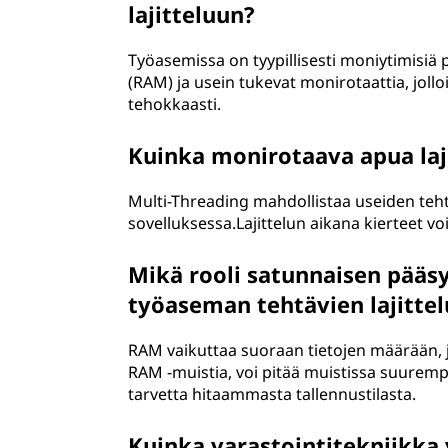
lajitteluun?
Työasemissa on tyypillisesti moniytimisiä
(RAM) ja usein tukevat monirotaattia, jollo
tehokkaasti.
Kuinka monirotaava apua laj
Multi-Threading mahdollistaa useiden teh
sovelluksessa.Lajittelun aikana kierteet vo
Mikä rooli satunnaisen pääsy
työaseman tehtävien lajittel
RAM vaikuttaa suoraan tietojen määrään, jo
RAM -muistia, voi pitää muistissa suuremp
tarvetta hitaammasta tallennustilasta.
Kuinka varastointitekniikka 