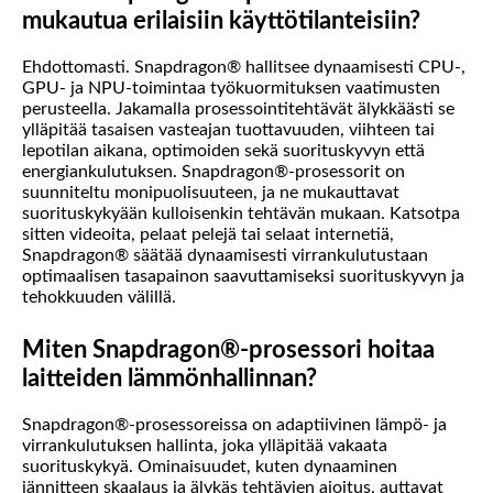
mukautua erilaisiin käyttötilanteisiin?
Ehdottomasti. Snapdragon® hallitsee dynaamisesti CPU-,
GPU- ja NPU-toimintaa työkuormituksen vaatimusten
perusteella. Jakamalla prosessointitehtävät älykkäästi se
ylläpitää tasaisen vasteajan tuottavuuden, viihteen tai
lepotilan aikana, optimoiden sekä suorituskyvyn että
energiankulutuksen. Snapdragon®-prosessorit on
suunniteltu monipuolisuuteen, ja ne mukauttavat
suorituskykyään kulloisenkin tehtävän mukaan. Katsotpa
sitten videoita, pelaat pelejä tai selaat internetiä,
Snapdragon® säätää dynaamisesti virrankulutustaan
optimaalisen tasapainon saavuttamiseksi suorituskyvyn ja
tehokkuuden välillä.
Miten Snapdragon®-prosessori hoitaa
laitteiden lämmönhallinnan?
Snapdragon®-prosessoreissa on adaptiivinen lämpö- ja
virrankulutuksen hallinta, joka ylläpitää vakaata
suorituskykyä. Ominaisuudet, kuten dynaaminen
jännitteen skaalaus ja älykäs tehtävien ajoitus, auttavat