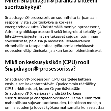
Miten Snapdragon® parantaa laitteeni
suorituskykyä?
Snapdragon®-prosessorit on suunniteltu tarjoamaan
responsiivista suorituskykyä ja korkeaa
energiatehokkuutta. Yhdistämällä moniydinprosessorit,
Adreno-grafiikkaprosessorit sekä integroidut tekoäly- ja
liitettävyysjärjestelmät ne takaavat sujuvan toiminnan
sovelluksissa, peleissä ja mediassa. Reaaliaikainen
virranhallinta tasapainottaa työkuormia tehokkaasti
nopeuden ylläpitämiseksi ja akun keston pidentämiseksi.
Mikä on keskusyksikön (CPU) rooli
Snapdragon®-prosessorissa?
Snapdragon®-prosessorin CPU käsittelee laitteen
ensisijaiset laskentatehtävät. Qualcommin räätälöity
CPU-arkkitehtuuri, kuten Oryon (käytetään
Snapdragon® X -sarjassa), yhdistää korkean
suorituskyvyn ja energiatehokkuuden. Tämä suunnittelu
mahdollistaa sujuvan tuottavuuden, tehokkaan moniajo-
ominaisuuden ja luovat työkuormat samalla kun se auttaa