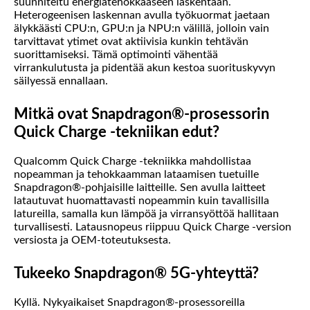
suunniteltu energiatehokkaaseen laskentaan.
Heterogeenisen laskennan avulla työkuormat jaetaan
älykkäästi CPU:n, GPU:n ja NPU:n välillä, jolloin vain
tarvittavat ytimet ovat aktiivisia kunkin tehtävän
suorittamiseksi. Tämä optimointi vähentää
virrankulutusta ja pidentää akun kestoa suorituskyvyn
säilyessä ennallaan.
Mitkä ovat Snapdragon®-prosessorin
Quick Charge -tekniikan edut?
Qualcomm Quick Charge -tekniikka mahdollistaa
nopeamman ja tehokkaamman lataamisen tuetuille
Snapdragon®-pohjaisille laitteille. Sen avulla laitteet
latautuvat huomattavasti nopeammin kuin tavallisilla
latureilla, samalla kun lämpöä ja virransyöttöä hallitaan
turvallisesti. Latausnopeus riippuu Quick Charge -version
versiosta ja OEM-toteutuksesta.
Tukeeko Snapdragon® 5G-yhteyttä?
Kyllä. Nykyaikaiset Snapdragon®-prosessoreilla