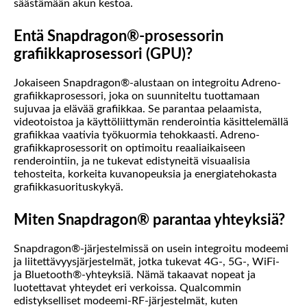
säästämään akun kestoa.
Entä Snapdragon®-prosessorin
grafiikkaprosessori (GPU)?
Jokaiseen Snapdragon®-alustaan on integroitu Adreno-
grafiikkaprosessori, joka on suunniteltu tuottamaan
sujuvaa ja elävää grafiikkaa. Se parantaa pelaamista,
videotoistoa ja käyttöliittymän renderointia käsittelemällä
grafiikkaa vaativia työkuormia tehokkaasti. Adreno-
grafiikkaprosessorit on optimoitu reaaliaikaiseen
renderointiin, ja ne tukevat edistyneitä visuaalisia
tehosteita, korkeita kuvanopeuksia ja energiatehokasta
grafiikkasuorituskykyä.
Miten Snapdragon® parantaa yhteyksiä?
Snapdragon®-järjestelmissä on usein integroitu modeemi
ja liitettävyysjärjestelmät, jotka tukevat 4G-, 5G-, WiFi-
ja Bluetooth®-yhteyksiä. Nämä takaavat nopeat ja
luotettavat yhteydet eri verkoissa. Qualcommin
edistykselliset modeemi-RF-järjestelmät, kuten