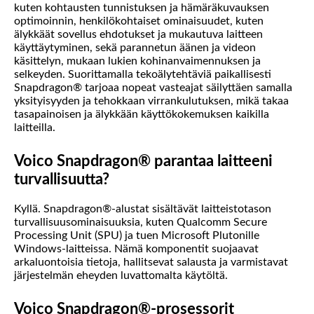
kuten kohtausten tunnistuksen ja hämäräkuvauksen
optimoinnin, henkilökohtaiset ominaisuudet, kuten
älykkäät sovellus ehdotukset ja mukautuva laitteen
käyttäytyminen, sekä parannetun äänen ja videon
käsittelyn, mukaan lukien kohinanvaimennuksen ja
selkeyden. Suorittamalla tekoälytehtäviä paikallisesti
Snapdragon® tarjoaa nopeat vasteajat säilyttäen samalla
yksityisyyden ja tehokkaan virrankulutuksen, mikä takaa
tasapainoisen ja älykkään käyttökokemuksen kaikilla
laitteilla.
Voico Snapdragon® parantaa laitteeni
turvallisuutta?
Kyllä. Snapdragon®-alustat sisältävät laitteistotason
turvallisuusominaisuuksia, kuten Qualcomm Secure
Processing Unit (SPU) ja tuen Microsoft Plutonille
Windows-laitteissa. Nämä komponentit suojaavat
arkaluontoisia tietoja, hallitsevat salausta ja varmistavat
järjestelmän eheyden luvattomalta käytöltä.
Voico Snapdragon®-prosessorit