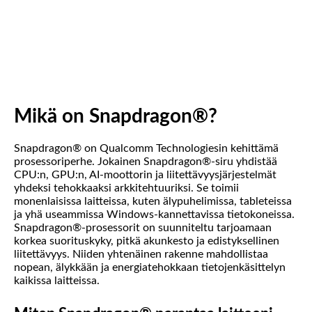
a
g
o
n
Mikä on Snapdragon®?
?
Snapdragon® on Qualcomm Technologiesin kehittämä
prosessoriperhe. Jokainen Snapdragon®-siru yhdistää
CPU:n, GPU:n, AI-moottorin ja liitettävyysjärjestelmät
yhdeksi tehokkaaksi arkkitehtuuriksi. Se toimii
monenlaisissa laitteissa, kuten älypuhelimissa, tableteissa
ja yhä useammissa Windows-kannettavissa tietokoneissa.
Snapdragon®-prosessorit on suunniteltu tarjoamaan
korkea suorituskyky, pitkä akunkesto ja edistyksellinen
liitettävyys. Niiden yhtenäinen rakenne mahdollistaa
nopean, älykkään ja energiatehokkaan tietojenkäsittelyn
kaikissa laitteissa.