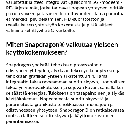
varustetut laitteet integroivat Qualcomm 5G -modeemi-
RF-järjestelmät, jotka tarjoavat nopean yhteyden, erittäin
pienen viiveen ja tasaisen luotettavuuden. Tämä parantaa
esimerkiksi pilvipelaamisen, HD-suoratoiston ja
reaaliaikaisen yhteistyön kokemusta ja pitää laitteet
valmiina kehittyville 5G-verkoille.
Miten Snapdragon® vaikuttaa yleiseen
käyttökokemukseen?
Snapdragon yhdistää tehokkaan prosessoinnin,
edistyneen yhteyden, älykkään tekoälyn kiihdytyksen ja
tehokkaan grafiikan yhteen arkkitehtuuriin. Tämä
integraatio takaa nopeamman suorituskyvyn, luonnollisen
tekoälyn vuorovaikutuksen ja sujuvan kuvan, samalla kun
se säästää energiaa. Tuloksena on tasapainoinen ja älykäs
käyttökokemus. Nopeammasta suorituskyvystä ja
parannetusta grafiikasta tehokkaaseen moniajoon ja
edistyneeseen yhteyteen, Snapdragon® on ratkaisevassa
roolissa laitteen suorituskyvyn ja käyttömukavuuden
parantamisessa.