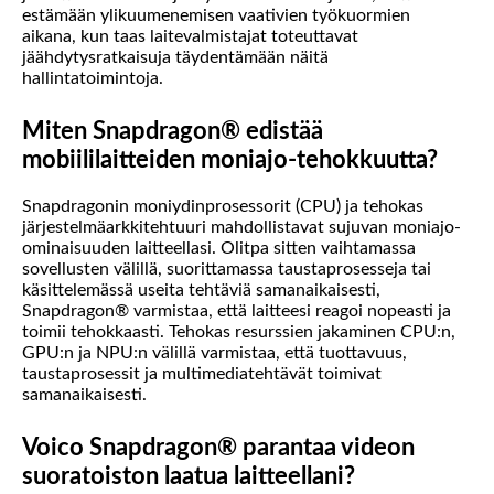
estämään ylikuumenemisen vaativien työkuormien
aikana, kun taas laitevalmistajat toteuttavat
jäähdytysratkaisuja täydentämään näitä
hallintatoimintoja.
Miten Snapdragon® edistää
mobiililaitteiden moniajo-tehokkuutta?
Snapdragonin moniydinprosessorit (CPU) ja tehokas
järjestelmäarkkitehtuuri mahdollistavat sujuvan moniajo-
ominaisuuden laitteellasi. Olitpa sitten vaihtamassa
sovellusten välillä, suorittamassa taustaprosesseja tai
käsittelemässä useita tehtäviä samanaikaisesti,
Snapdragon® varmistaa, että laitteesi reagoi nopeasti ja
toimii tehokkaasti. Tehokas resurssien jakaminen CPU:n,
GPU:n ja NPU:n välillä varmistaa, että tuottavuus,
taustaprosessit ja multimediatehtävät toimivat
samanaikaisesti.
Voico Snapdragon® parantaa videon
suoratoiston laatua laitteellani?