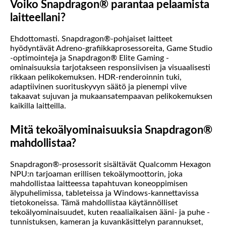
Voiko Snapdragon® parantaa pelaamista
laitteellani?
Ehdottomasti. Snapdragon®-pohjaiset laitteet
hyödyntävät Adreno-grafiikkaprosessoreita, Game Studio
-optimointeja ja Snapdragon® Elite Gaming -
ominaisuuksia tarjotakseen responsiivisen ja visuaalisesti
rikkaan pelikokemuksen. HDR-renderoinnin tuki,
adaptiivinen suorituskyvyn säätö ja pienempi viive
takaavat sujuvan ja mukaansatempaavan pelikokemuksen
kaikilla laitteilla.
Mitä tekoälyominaisuuksia Snapdragon®
mahdollistaa?
Snapdragon®-prosessorit sisältävät Qualcomm Hexagon
NPU:n tarjoaman erillisen tekoälymoottorin, joka
mahdollistaa laitteessa tapahtuvan koneoppimisen
älypuhelimissa, tableteissa ja Windows-kannettavissa
tietokoneissa. Tämä mahdollistaa käytännölliset
tekoälyominaisuudet, kuten reaaliaikaisen ääni- ja puhe -
tunnistuksen, kameran ja kuvankäsittelyn parannukset,