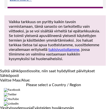
Vaikka tarkkuus on pyritty kaikin tavoin
varmistamaan, tämä sanasto on tarkoitettu vain
viitteeksi, ja se voi sisältää virheitä tai epätarkkuuksia.
Se toimii yleisenä apuvälineenä yleisesti käytettyjen
termien ja käsitteiden ymmärtämiseksi. Jos haluat
tarkkaa tietoa tai apua tuotteistamme, suosittelemme
vierailemaan erityisellä
tukisivustollamme
, jossa
tiimimme on valmiina vastaamaan kaikkiin
kysymyksiisi tai huolenaiheisiisi.
Syötä sähköpostiosoite, niin saat hyödylliset päivitykset
Sähköposti
Valitse Maa/Alue:
Please select a Country / Region
Yksityisyydensuoja
Evästeiden hyväksynnän