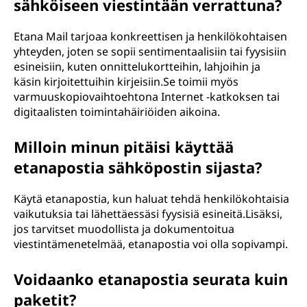
sähköiseen viestintään verrattuna?
Etana Mail tarjoaa konkreettisen ja henkilökohtaisen
yhteyden, joten se sopii sentimentaalisiin tai fyysisiin
esineisiin, kuten onnittelukortteihin, lahjoihin ja
käsin kirjoitettuihin kirjeisiin.Se toimii myös
varmuuskopiovaihtoehtona Internet -katkoksen tai
digitaalisten toimintahäiriöiden aikoina.
Milloin minun pitäisi käyttää
etanapostia sähköpostin sijasta?
Käytä etanapostia, kun haluat tehdä henkilökohtaisia
vaikutuksia tai lähettäessäsi fyysisiä esineitä.Lisäksi,
jos tarvitset muodollista ja dokumentoitua
viestintämenetelmää, etanapostia voi olla sopivampi.
Voidaanko etanapostia seurata kuin
paketit?