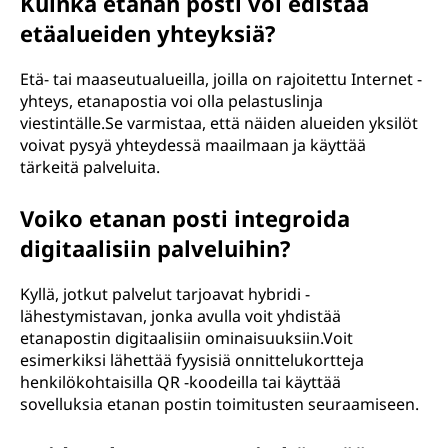
Kuinka etanan posti voi edistää
etäalueiden yhteyksiä?
Etä- tai maaseutualueilla, joilla on rajoitettu Internet -
yhteys, etanapostia voi olla pelastuslinja
viestintälle.Se varmistaa, että näiden alueiden yksilöt
voivat pysyä yhteydessä maailmaan ja käyttää
tärkeitä palveluita.
Voiko etanan posti integroida
digitaalisiin palveluihin?
Kyllä, jotkut palvelut tarjoavat hybridi -
lähestymistavan, jonka avulla voit yhdistää
etanapostin digitaalisiin ominaisuuksiin.Voit
esimerkiksi lähettää fyysisiä onnittelukortteja
henkilökohtaisilla QR -koodeilla tai käyttää
sovelluksia etanan postin toimitusten seuraamiseen.