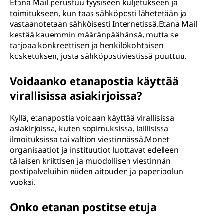
Etana Mail perustuu fyysiseen kuljetukseen ja
toimitukseen, kun taas sähköposti lähetetään ja
vastaanotetaan sähköisesti Internetissä.Etana Mail
kestää kauemmin määränpäähänsä, mutta se
tarjoaa konkreettisen ja henkilökohtaisen
kosketuksen, josta sähköpostiviestissä puuttuu.
Voidaanko etanapostia käyttää
virallisissa asiakirjoissa?
Kyllä, etanapostia voidaan käyttää virallisissa
asiakirjoissa, kuten sopimuksissa, laillisissa
ilmoituksissa tai valtion viestinnässä.Monet
organisaatiot ja instituutiot luottavat edelleen
tällaisen kriittisen ja muodollisen viestinnän
postipalveluihin niiden aitouden ja paperipolun
vuoksi.
Onko etanan postitse etuja