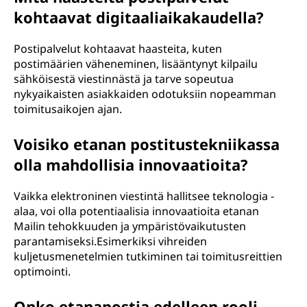
kohtaavat digitaaliaikakaudella?
Postipalvelut kohtaavat haasteita, kuten
postimäärien väheneminen, lisääntynyt kilpailu
sähköisestä viestinnästä ja tarve sopeutua
nykyaikaisten asiakkaiden odotuksiin nopeamman
toimitusaikojen ajan.
Voisiko etanan postitustekniikassa
olla mahdollisia innovaatioita?
Vaikka elektroninen viestintä hallitsee teknologia -
alaa, voi olla potentiaalisia innovaatioita etanan
Mailin tehokkuuden ja ympäristövaikutusten
parantamiseksi.Esimerkiksi vihreiden
kuljetusmenetelmien tutkiminen tai toimitusreittien
optimointi.
Onko etanapostia edelleen rooli