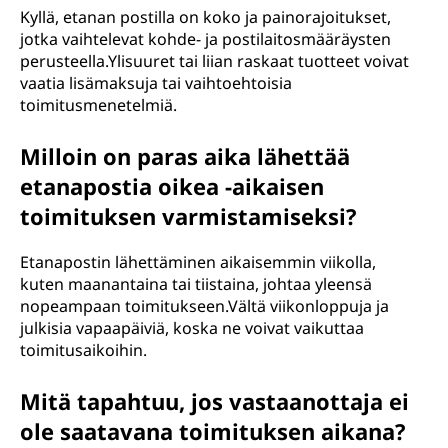
Kyllä, etanan postilla on koko ja painorajoitukset,
jotka vaihtelevat kohde- ja postilaitosmääräysten
perusteella.Ylisuuret tai liian raskaat tuotteet voivat
vaatia lisämaksuja tai vaihtoehtoisia
toimitusmenetelmiä.
Milloin on paras aika lähettää
etanapostia oikea -aikaisen
toimituksen varmistamiseksi?
Etanapostin lähettäminen aikaisemmin viikolla,
kuten maanantaina tai tiistaina, johtaa yleensä
nopeampaan toimitukseen.Vältä viikonloppuja ja
julkisia vapaapäiviä, koska ne voivat vaikuttaa
toimitusaikoihin.
Mitä tapahtuu, jos vastaanottaja ei
ole saatavana toimituksen aikana?