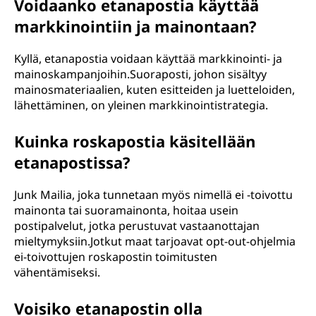
Voidaanko etanapostia käyttää
markkinointiin ja mainontaan?
Kyllä, etanapostia voidaan käyttää markkinointi- ja
mainoskampanjoihin.Suoraposti, johon sisältyy
mainosmateriaalien, kuten esitteiden ja luetteloiden,
lähettäminen, on yleinen markkinointistrategia.
Kuinka roskapostia käsitellään
etanapostissa?
Junk Mailia, joka tunnetaan myös nimellä ei -toivottu
mainonta tai suoramainonta, hoitaa usein
postipalvelut, jotka perustuvat vastaanottajan
mieltymyksiin.Jotkut maat tarjoavat opt-out-ohjelmia
ei-toivottujen roskapostin toimitusten
vähentämiseksi.
Voisiko etanapostin olla