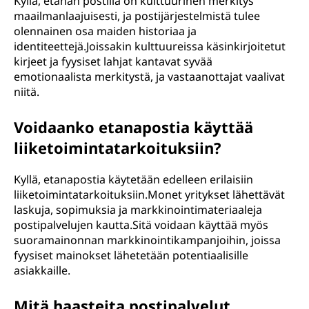
Kyllä, etanan postilla on kulttuurinen merkitys
maailmanlaajuisesti, ja postijärjestelmistä tulee
olennainen osa maiden historiaa ja
identiteettejä.Joissakin kulttuureissa käsinkirjoitetut
kirjeet ja fyysiset lahjat kantavat syvää
emotionaalista merkitystä, ja vastaanottajat vaalivat
niitä.
Voidaanko etanapostia käyttää
liiketoimintatarkoituksiin?
Kyllä, etanapostia käytetään edelleen erilaisiin
liiketoimintatarkoituksiin.Monet yritykset lähettävät
laskuja, sopimuksia ja markkinointimateriaaleja
postipalvelujen kautta.Sitä voidaan käyttää myös
suoramainonnan markkinointikampanjoihin, joissa
fyysiset mainokset lähetetään potentiaalisille
asiakkaille.
Mitä haasteita postipalvelut