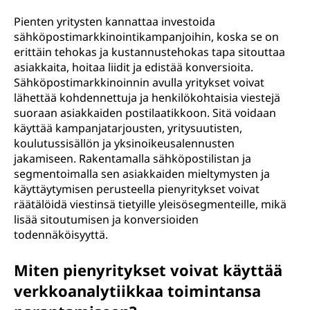
Pienten yritysten kannattaa investoida
sähköpostimarkkinointikampanjoihin, koska se on
erittäin tehokas ja kustannustehokas tapa sitouttaa
asiakkaita, hoitaa liidit ja edistää konversioita.
Sähköpostimarkkinoinnin avulla yritykset voivat
lähettää kohdennettuja ja henkilökohtaisia viestejä
suoraan asiakkaiden postilaatikkoon. Sitä voidaan
käyttää kampanjatarjousten, yritysuutisten,
koulutussisällön ja yksinoikeusalennusten
jakamiseen. Rakentamalla sähköpostilistan ja
segmentoimalla sen asiakkaiden mieltymysten ja
käyttäytymisen perusteella pienyritykset voivat
räätälöidä viestinsä tietyille yleisösegmenteille, mikä
lisää sitoutumisen ja konversioiden
todennäköisyyttä.
Miten pienyritykset voivat käyttää
verkkoanalytiikkaa toimintansa