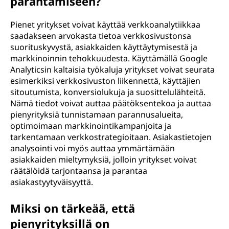
parantamiseen?
Pienet yritykset voivat käyttää verkkoanalytiikkaa
saadakseen arvokasta tietoa verkkosivustonsa
suorituskyvystä, asiakkaiden käyttäytymisestä ja
markkinoinnin tehokkuudesta. Käyttämällä Google
Analyticsin kaltaisia työkaluja yritykset voivat seurata
esimerkiksi verkkosivuston liikennettä, käyttäjien
sitoutumista, konversiolukuja ja suosittelulähteitä.
Nämä tiedot voivat auttaa päätöksentekoa ja auttaa
pienyrityksiä tunnistamaan parannusalueita,
optimoimaan markkinointikampanjoita ja
tarkentamaan verkkostrategioitaan. Asiakastietojen
analysointi voi myös auttaa ymmärtämään
asiakkaiden mieltymyksiä, jolloin yritykset voivat
räätälöidä tarjontaansa ja parantaa
asiakastyytyväisyyttä.
Miksi on tärkeää, että
pienyrityksillä on