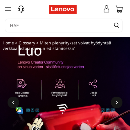
siirry pääsisältöön
Home
>
Glossary
> Miten pienyritykset voivat hyödyntää
verkkoalustoja kasvun edistämiseksi?