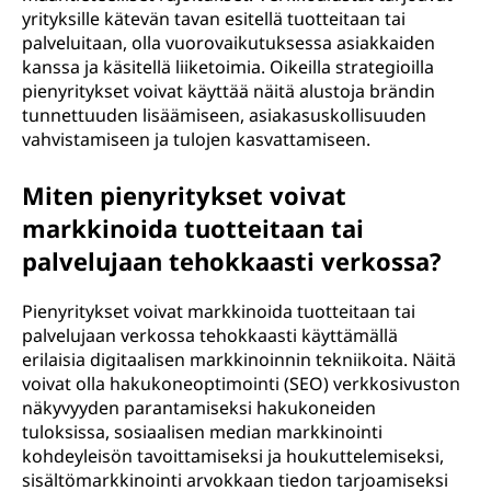
yrityksille kätevän tavan esitellä tuotteitaan tai
palveluitaan, olla vuorovaikutuksessa asiakkaiden
kanssa ja käsitellä liiketoimia. Oikeilla strategioilla
pienyritykset voivat käyttää näitä alustoja brändin
tunnettuuden lisäämiseen, asiakasuskollisuuden
vahvistamiseen ja tulojen kasvattamiseen.
Miten pienyritykset voivat
markkinoida tuotteitaan tai
palvelujaan tehokkaasti verkossa?
Pienyritykset voivat markkinoida tuotteitaan tai
palvelujaan verkossa tehokkaasti käyttämällä
erilaisia digitaalisen markkinoinnin tekniikoita. Näitä
voivat olla hakukoneoptimointi (SEO) verkkosivuston
näkyvyyden parantamiseksi hakukoneiden
tuloksissa, sosiaalisen median markkinointi
kohdeyleisön tavoittamiseksi ja houkuttelemiseksi,
sisältömarkkinointi arvokkaan tiedon tarjoamiseksi