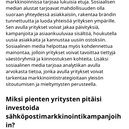
markkinoinnissa tarjoaa lukuisia etuja. Sosiaalisen
median alustat tarjoavat mahdollisuuden olla
suoraan yhteydessä asiakkaisiin, rakentaa brändin
tunnettuutta ja luoda yhteisöä yrityksen ympärille.
Sen avulla yritykset voivat jakaa päivityksiä,
kampanjoita ja asiaankuuluvaa sisältöä, houkutella
uusia asiakkaita ja kannustaa uusiin ostoksiin.
Sosiaalinen media helpottaa myös kohdennettua
mainontaa, jolloin yritykset voivat tavoittaa tiettyjä
väestöryhmiä ja kiinnostuksen kohteita. Lisäksi
sosiaalinen media tarjoaa analytiikan avulla
arvokasta tietoa, jonka avulla yritykset voivat
tarkentaa markkinointistrategioitaan yleisön
sitoutumisen ja mieltymysten perusteella.
Miksi pienten yritysten pitäisi
investoida
sähköpostimarkkinointikampanjoih
in?