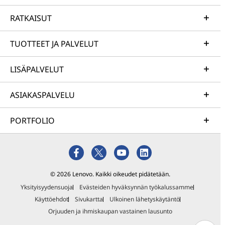
RATKAISUT
TUOTTEET JA PALVELUT
LISÄPALVELUT
ASIAKASPALVELU
PORTFOLIO
© 2026 Lenovo. Kaikki oikeudet pidätetään.
Yksityisyydensuoja
Evästeiden hyväksynnän työkalussamme
Käyttöehdot
Sivukartta
Ulkoinen lähetyskäytäntö
Orjuuden ja ihmiskaupan vastainen lausunto