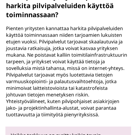
harkita pilvipalveluiden käyttöä
toiminnassaan?
Pienten yritysten kannattaa harkita pilvipalveluiden
käyttöä toiminnassaan niiden tarjoamien lukuisten
etujen vuoksi. Pilvipalvelut tarjoavat skaalautuvia ja
joustavia ratkaisuja, jotka voivat kasvaa yrityksen
mukana. Ne poistavat kalliin toimitilainfrastruktuurin
tarpeen, ja yritykset voivat käyttää tietoja ja
sovelluksia mistä tahansa, missä on internet-yhteys.
Pilvipalvelut tarjoavat myös luotettavia tietojen
varmuuskopiointi- ja palautusvaihtoehtoja, jotka
minimoivat laitteistovioista tai katastrofeista
johtuvan tietojen menetyksen riskin.
Yhteistyövälineet, kuten pilvipohjaiset asiakirjojen
jako- ja projektinhallinta-alustat, voivat parantaa
tuottavuutta ja tiimityötä pienyrityksissä.