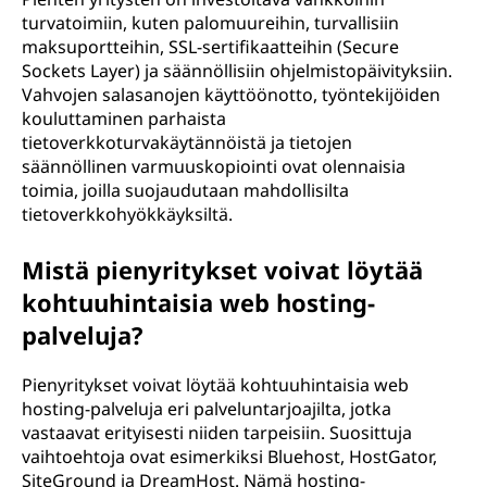
turvatoimiin, kuten palomuureihin, turvallisiin
maksuportteihin, SSL-sertifikaatteihin (Secure
Sockets Layer) ja säännöllisiin ohjelmistopäivityksiin.
Vahvojen salasanojen käyttöönotto, työntekijöiden
kouluttaminen parhaista
tietoverkkoturvakäytännöistä ja tietojen
säännöllinen varmuuskopiointi ovat olennaisia
toimia, joilla suojaudutaan mahdollisilta
tietoverkkohyökkäyksiltä.
Mistä pienyritykset voivat löytää
kohtuuhintaisia web hosting-
palveluja?
Pienyritykset voivat löytää kohtuuhintaisia web
hosting-palveluja eri palveluntarjoajilta, jotka
vastaavat erityisesti niiden tarpeisiin. Suosittuja
vaihtoehtoja ovat esimerkiksi Bluehost, HostGator,
SiteGround ja DreamHost. Nämä hosting-