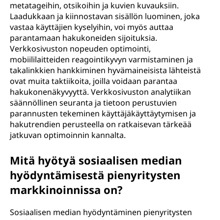
metatageihin, otsikoihin ja kuvien kuvauksiin.
Laadukkaan ja kiinnostavan sisällön luominen, joka
vastaa käyttäjien kyselyihin, voi myös auttaa
parantamaan hakukoneiden sijoituksia.
Verkkosivuston nopeuden optimointi,
mobiililaitteiden reagointikyvyn varmistaminen ja
takalinkkien hankkiminen hyvämaineisista lähteistä
ovat muita taktiikoita, joilla voidaan parantaa
hakukonenäkyvyyttä. Verkkosivuston analytiikan
säännöllinen seuranta ja tietoon perustuvien
parannusten tekeminen käyttäjäkäyttäytymisen ja
hakutrendien perusteella on ratkaisevan tärkeää
jatkuvan optimoinnin kannalta.
Mitä hyötyä sosiaalisen median
hyödyntämisestä pienyritysten
markkinoinnissa on?
Sosiaalisen median hyödyntäminen pienyritysten