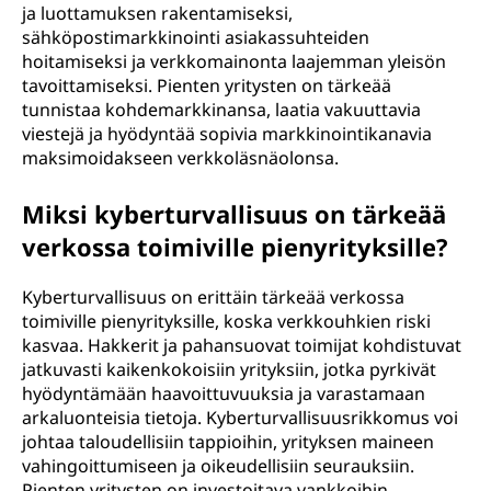
ja luottamuksen rakentamiseksi,
sähköpostimarkkinointi asiakassuhteiden
hoitamiseksi ja verkkomainonta laajemman yleisön
tavoittamiseksi. Pienten yritysten on tärkeää
tunnistaa kohdemarkkinansa, laatia vakuuttavia
viestejä ja hyödyntää sopivia markkinointikanavia
maksimoidakseen verkkoläsnäolonsa.
Miksi kyberturvallisuus on tärkeää
verkossa toimiville pienyrityksille?
Kyberturvallisuus on erittäin tärkeää verkossa
toimiville pienyrityksille, koska verkkouhkien riski
kasvaa. Hakkerit ja pahansuovat toimijat kohdistuvat
jatkuvasti kaikenkokoisiin yrityksiin, jotka pyrkivät
hyödyntämään haavoittuvuuksia ja varastamaan
arkaluonteisia tietoja. Kyberturvallisuusrikkomus voi
johtaa taloudellisiin tappioihin, yrityksen maineen
vahingoittumiseen ja oikeudellisiin seurauksiin.
Pienten yritysten on investoitava vankkoihin