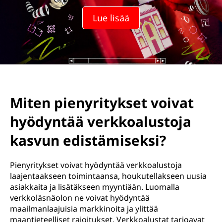
Lue lisää
Miten pienyritykset voivat
hyödyntää verkkoalustoja
kasvun edistämiseksi?
Pienyritykset voivat hyödyntää verkkoalustoja
laajentaakseen toimintaansa, houkutellakseen uusia
asiakkaita ja lisätäkseen myyntiään. Luomalla
verkkoläsnäolon ne voivat hyödyntää
maailmanlaajuisia markkinoita ja ylittää
maantieteelliset rajoitukset. Verkkoalustat tarjoavat