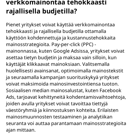
verkkomainontaa tehokkaasti
rajallisella budjetilla?
Pienet yritykset voivat käyttää verkkomainontaa
tehokkaasti ja rajallisella budjetilla ottamalla
käyttöön kohdennettuja ja kustannustehokkaita
mainosstrategioita. Pay-per-click (PPC) -
mainonnassa, kuten Google Adsissa, yritykset voivat
asettaa tietyn budjetin ja maksaa vain silloin, kun
käyttäjät klikkaavat mainoksiaan. Valitsemalla
huolellisesti avainsanat, optimoimalla mainostekstit
ja seuraamalla kampanjan suorituskykyä yritykset
voivat maksimoida mainosinvestointiensa tuoton.
Sosiaalisen median mainosalustat, kuten Facebook
Ads, tarjoavat kehittyneitä kohdentamisvaihtoehtoja,
joiden avulla yritykset voivat tavoittaa tiettyjä
väestöryhmiä ja kiinnostuksen kohteita. Erilaisten
mainosmuunnosten testaaminen ja analytiikan
seuranta voi auttaa parantamaan mainosstrategioita
ajan mittaan.