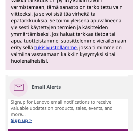
Vaikka tarkkuus on pyritty kaikin tavoin
varmistamaan, tämä sanasto on tarkoitettu vain
viitteeksi, ja se voi sisältää virheitä tai
epätarkkuuksia. Se toimii yleisenä apuvälineenä
yleisesti käytettyjen termien ja käsitteiden
ymmärtämiseksi. Jos haluat tarkkaa tietoa tai
apua tuotteistamme, suosittelemme vierailemaan
erityisellä
tukisivustollamme
, jossa tiimimme on
valmiina vastaamaan kaikkiin kysymyksiisi tai
huolenaiheisiisi.
Email Alerts
Signup for Lenovo email notifications to receive
valuable updates on products, sales, events, and
more...
Sign up >