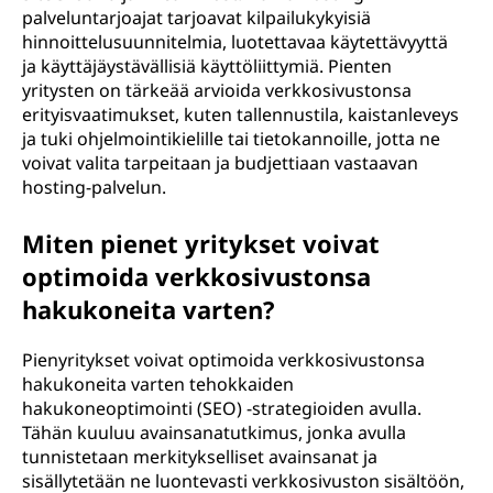
palveluntarjoajat tarjoavat kilpailukykyisiä
hinnoittelusuunnitelmia, luotettavaa käytettävyyttä
ja käyttäjäystävällisiä käyttöliittymiä. Pienten
yritysten on tärkeää arvioida verkkosivustonsa
erityisvaatimukset, kuten tallennustila, kaistanleveys
ja tuki ohjelmointikielille tai tietokannoille, jotta ne
voivat valita tarpeitaan ja budjettiaan vastaavan
hosting-palvelun.
Miten pienet yritykset voivat
optimoida verkkosivustonsa
hakukoneita varten?
Pienyritykset voivat optimoida verkkosivustonsa
hakukoneita varten tehokkaiden
hakukoneoptimointi (SEO) -strategioiden avulla.
Tähän kuuluu avainsanatutkimus, jonka avulla
tunnistetaan merkitykselliset avainsanat ja
sisällytetään ne luontevasti verkkosivuston sisältöön,