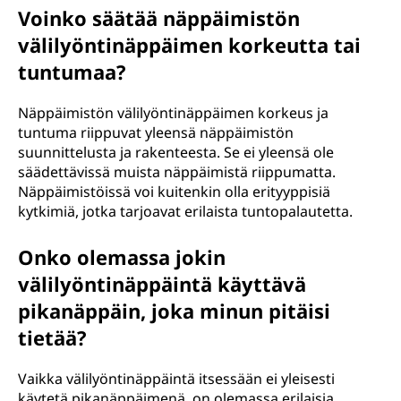
Voinko säätää näppäimistön
välilyöntinäppäimen korkeutta tai
tuntumaa?
Näppäimistön välilyöntinäppäimen korkeus ja
tuntuma riippuvat yleensä näppäimistön
suunnittelusta ja rakenteesta. Se ei yleensä ole
säädettävissä muista näppäimistä riippumatta.
Näppäimistöissä voi kuitenkin olla erityyppisiä
kytkimiä, jotka tarjoavat erilaista tuntopalautetta.
Onko olemassa jokin
välilyöntinäppäintä käyttävä
pikanäppäin, joka minun pitäisi
tietää?
Vaikka välilyöntinäppäintä itsessään ei yleisesti
käytetä pikanäppäimenä, on olemassa erilaisia