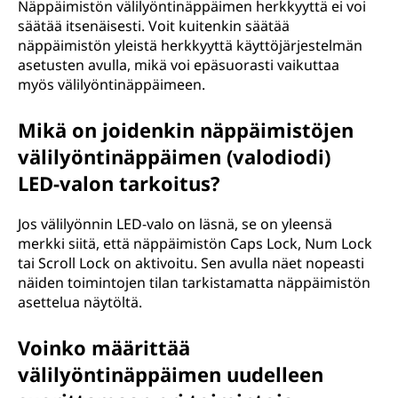
Näppäimistön välilyöntinäppäimen herkkyyttä ei voi
säätää itsenäisesti. Voit kuitenkin säätää
näppäimistön yleistä herkkyyttä käyttöjärjestelmän
asetusten avulla, mikä voi epäsuorasti vaikuttaa
myös välilyöntinäppäimeen.
Mikä on joidenkin näppäimistöjen
välilyöntinäppäimen (valodiodi)
LED-valon tarkoitus?
Jos välilyönnin LED-valo on läsnä, se on yleensä
merkki siitä, että näppäimistön Caps Lock, Num Lock
tai Scroll Lock on aktivoitu. Sen avulla näet nopeasti
näiden toimintojen tilan tarkistamatta näppäimistön
asettelua näytöltä.
Voinko määrittää
välilyöntinäppäimen uudelleen