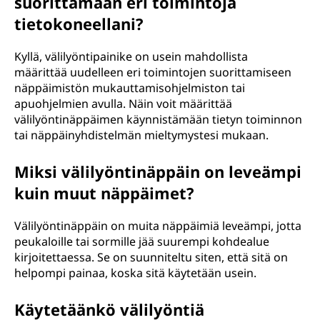
suorittamaan eri toimintoja
tietokoneellani?
Kyllä, välilyöntipainike on usein mahdollista
määrittää uudelleen eri toimintojen suorittamiseen
näppäimistön mukauttamisohjelmiston tai
apuohjelmien avulla. Näin voit määrittää
välilyöntinäppäimen käynnistämään tietyn toiminnon
tai näppäinyhdistelmän mieltymystesi mukaan.
Miksi välilyöntinäppäin on leveämpi
kuin muut näppäimet?
Välilyöntinäppäin on muita näppäimiä leveämpi, jotta
peukaloille tai sormille jää suurempi kohdealue
kirjoitettaessa. Se on suunniteltu siten, että sitä on
helpompi painaa, koska sitä käytetään usein.
Käytetäänkö välilyöntiä