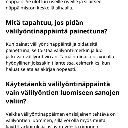
näppäin. Se ulottuu useille riveille ja sijaitsee
näppäimistön keskellä alhaalla.
Mitä tapahtuu, jos pidän
välilyöntinäppäintä painettuna?
Kun painat välilyöntinäppäintä ja pidät sitä
painettuna, se toistaa välilyönti-merkin ja luo
jatkuvan välilyöntivirran. Tämä ominaisuus voi olla
hyödyllinen joissakin tilanteissa, esimerkiksi kun
haluat selata asiakirjaa nopeasti.
Käytetäänkö välilyöntinäppäintä
vain välilyöntien luomiseen sanojen
väliin?
Vaikka välilyöntinäppäimen ensisijainen tehtävä on
välilyöntien luominen, sillä voi olla myös muita
käyttötarkoituksia asiayhteydestä riippuen.