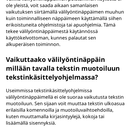
ole yleistä, voit saada aikaan samanlaisen
vaikutuksen siirtämällä välilyöntinäppäimen muuhun
kuin toiminnalliseen näppäimeen käyttämällä siihen
erikoistuneita ohjelmistoja tai apuohjelmia. Tämä
tekee välilyöntinäppäimestä käytännössä
käyttökelvottoman, kunnes palautat sen
alkuperäisen toiminnon.
Vaikuttaako välilyöntinäppäin
millään tavalla tekstin muotoiluun
tekstinkäsittelyohjelmassa?
Useimmissa tekstinkäsittelyohjelmissa
välilyöntinäppäimellä ei ole suoraa vaikutusta tekstin
muotoiluun. Sen sijaan voit muuttaa tekstin ulkoasua
erilaisilla komennoilla ja muotoiluvaihtoehdoilla,
kuten muuttamalla kirjasintyylejä, kokoja tai
lisäämällä sisennyksiä.