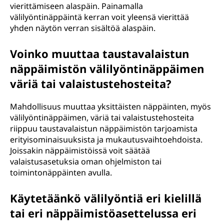
vierittämiseen alaspäin. Painamalla
välilyöntinäppäintä kerran voit yleensä vierittää
yhden näytön verran sisältöä alaspäin.
Voinko muuttaa taustavalaistun
näppäimistön välilyöntinäppäimen
väriä tai valaistustehosteita?
Mahdollisuus muuttaa yksittäisten näppäinten, myös
välilyöntinäppäimen, väriä tai valaistustehosteita
riippuu taustavalaistun näppäimistön tarjoamista
erityisominaisuuksista ja mukautusvaihtoehdoista.
Joissakin näppäimistöissä voit säätää
valaistusasetuksia oman ohjelmiston tai
toimintonäppäinten avulla.
Käytetäänkö välilyöntiä eri kielillä
tai eri näppäimistöasettelussa eri