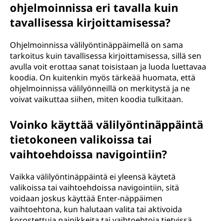
ohjelmoinnissa eri tavalla kuin
tavallisessa kirjoittamisessa?
Ohjelmoinnissa välilyöntinäppäimellä on sama
tarkoitus kuin tavallisessa kirjoittamisessa, sillä sen
avulla voit erottaa sanat toisistaan ja luoda luettavaa
koodia. On kuitenkin myös tärkeää huomata, että
ohjelmoinnissa välilyönneillä on merkitystä ja ne
voivat vaikuttaa siihen, miten koodia tulkitaan.
Voinko käyttää välilyöntinäppäintä
tietokoneen valikoissa tai
vaihtoehdoissa navigointiin?
Vaikka välilyöntinäppäintä ei yleensä käytetä
valikoissa tai vaihtoehdoissa navigointiin, sitä
voidaan joskus käyttää Enter-näppäimen
vaihtoehtona, kun halutaan valita tai aktivoida
korostettuja painikkeita tai vaihtoehtoja tietyissä