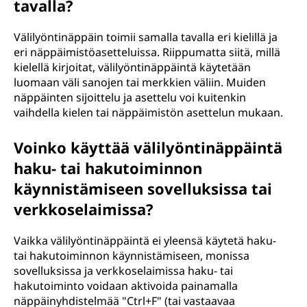
tavalla?
Välilyöntinäppäin toimii samalla tavalla eri kielillä ja
eri näppäimistöasetteluissa. Riippumatta siitä, millä
kielellä kirjoitat, välilyöntinäppäintä käytetään
luomaan väli sanojen tai merkkien väliin. Muiden
näppäinten sijoittelu ja asettelu voi kuitenkin
vaihdella kielen tai näppäimistön asettelun mukaan.
Voinko käyttää välilyöntinäppäintä
haku- tai hakutoiminnon
käynnistämiseen sovelluksissa tai
verkkoselaimissa?
Vaikka välilyöntinäppäintä ei yleensä käytetä haku-
tai hakutoiminnon käynnistämiseen, monissa
sovelluksissa ja verkkoselaimissa haku- tai
hakutoiminto voidaan aktivoida painamalla
näppäinyhdistelmää "Ctrl+F" (tai vastaavaa