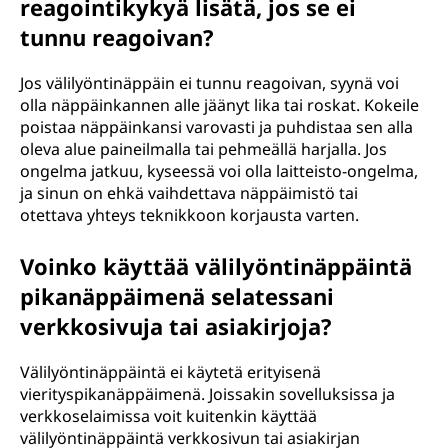
reagointikykyä lisätä, jos se ei
tunnu reagoivan?
Jos välilyöntinäppäin ei tunnu reagoivan, syynä voi
olla näppäinkannen alle jäänyt lika tai roskat. Kokeile
poistaa näppäinkansi varovasti ja puhdistaa sen alla
oleva alue paineilmalla tai pehmeällä harjalla. Jos
ongelma jatkuu, kyseessä voi olla laitteisto-ongelma,
ja sinun on ehkä vaihdettava näppäimistö tai
otettava yhteys teknikkoon korjausta varten.
Voinko käyttää välilyöntinäppäintä
pikanäppäimenä selatessani
verkkosivuja tai asiakirjoja?
Välilyöntinäppäintä ei käytetä erityisenä
vierityspikanäppäimenä. Joissakin sovelluksissa ja
verkkoselaimissa voit kuitenkin käyttää
välilyöntinäppäintä verkkosivun tai asiakirjan