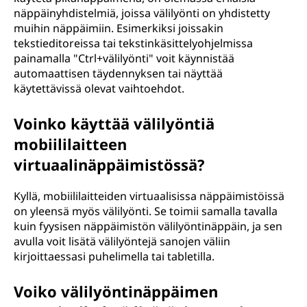
näppäinyhdistelmiä, joissa välilyönti on yhdistetty
muihin näppäimiin. Esimerkiksi joissakin
tekstieditoreissa tai tekstinkäsittelyohjelmissa
painamalla "Ctrl+välilyönti" voit käynnistää
automaattisen täydennyksen tai näyttää
käytettävissä olevat vaihtoehdot.
Voinko käyttää välilyöntiä
mobiililaitteen
virtuaalinäppäimistössä?
Kyllä, mobiililaitteiden virtuaalisissa näppäimistöissä
on yleensä myös välilyönti. Se toimii samalla tavalla
kuin fyysisen näppäimistön välilyöntinäppäin, ja sen
avulla voit lisätä välilyöntejä sanojen väliin
kirjoittaessasi puhelimella tai tabletilla.
Voiko välilyöntinäppäimen