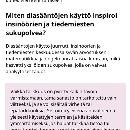
konekielen kehittämiseen.
Miten diasääntöjen käyttö inspiroi
insinöörien ja tiedemiesten
sukupolvea?
Diasääntöjen käyttö juurrutti insinöörien ja
tiedemiesten keskuudessa syvän arvostuksen
matematiikkaa ja ongelmanratkaisua kohtaan, mikä
kasvatti yksilöiden sukupolvea, jolla on vahvat
analyyttiset taidot.
Vaikka tarkkuus on pyritty kaikin tavoin
varmistamaan, tämä sanasto on tarkoitettu vain
viitteeksi, ja se voi sisältää virheitä tai
epätarkkuuksia. Se toimii yleisenä apuvälineenä
yleisesti käytettyjen termien ja käsitteiden
ymmärtämiseksi. Jos haluat tarkkaa tietoa tai
apua tuotteistamme, suosittelemme vierailemaan