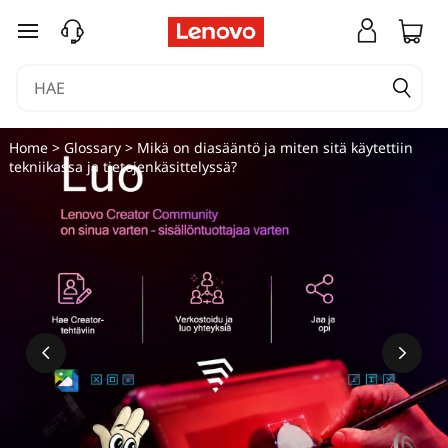
siirry pääsisältöön
Home
>
Glossary
> Mikä on diasääntö ja miten sitä käytettiin
tekniikassa ja tietojenkäsittelyssä?