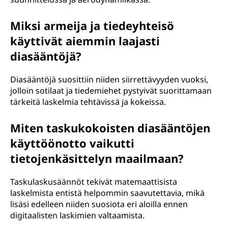
Miksi armeija ja tiedeyhteisö
käyttivät aiemmin laajasti
diasääntöjä?
Diasääntöjä suosittiin niiden siirrettävyyden vuoksi,
jolloin sotilaat ja tiedemiehet pystyivät suorittamaan
tärkeitä laskelmia tehtävissä ja kokeissa.
Miten taskukokoisten diasääntöjen
käyttöönotto vaikutti
tietojenkäsittelyn maailmaan?
Taskulaskusäännöt tekivät matemaattisista
laskelmista entistä helpommin saavutettavia, mikä
lisäsi edelleen niiden suosiota eri aloilla ennen
digitaalisten laskimien valtaamista.