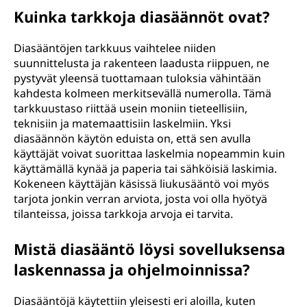
Kuinka tarkkoja diasäännöt ovat?
Diasääntöjen tarkkuus vaihtelee niiden
suunnittelusta ja rakenteen laadusta riippuen, ne
pystyvät yleensä tuottamaan tuloksia vähintään
kahdesta kolmeen merkitsevällä numerolla. Tämä
tarkkuustaso riittää usein moniin tieteellisiin,
teknisiin ja matemaattisiin laskelmiin. Yksi
diasäännön käytön eduista on, että sen avulla
käyttäjät voivat suorittaa laskelmia nopeammin kuin
käyttämällä kynää ja paperia tai sähköisiä laskimia.
Kokeneen käyttäjän käsissä liukusääntö voi myös
tarjota jonkin verran arviota, josta voi olla hyötyä
tilanteissa, joissa tarkkoja arvoja ei tarvita.
Mistä diasääntö löysi sovelluksensa
laskennassa ja ohjelmoinnissa?
Diasääntöjä käytettiin yleisesti eri aloilla, kuten