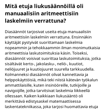
Mitä etuja liukusäännöillä oli
manuaalisiin aritmeettisiin
laskelmiin verrattuna?
Diasäännöt tarjosivat useita etuja manuaalisiin
aritmeettisiin laskelmiin verrattuna. Ensinnäkin
käyttäjät pystyivät suorittamaan laskelmia
nopeammin ja tehokkaammin ilman monimutkaisia
aritmeettisia laskutoimituksia käsin. Toiseksi,
diasäännöt voisivat suorittaa laskutoimituksia, jotka
sisältävät kerto-, jakolasku-, neliö-, kuutiot,
neliöjuuret ja kuutiojuuret suurella tarkkuudella.
Kolmanneksi diasäännöt olivat kannettavia ja
helppokäyttöisiä, mikä teki niistä kätevän työkalun
ammattilaisille, kuten insinööreille, tutkijoille ja
navigoijille, jotka tarvitsivat laskelmia liikkeellä
ollessaan. Kaiken kaikkiaan liukusääntö oli
merkittävä edistysaskel matemaattisessa
laskentatekniikassa, joka tarjosi huomattavia etuja