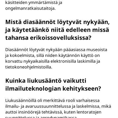
käsitteiden ymmärtämistä ja
ongelmanratkaisutaitoja.
Mistä diasäännöt löytyvät nykyään,
ja käytetäänkö niitä edelleen missä
tahansa erikoissovelluksissa?
Diasäännöt löytyvät nykyään pääasiassa museoista
ja kokoelmista, sillä niiden käytännön käyttö on
korvattu nykyaikaisilla elektronisilla laskimilla ja
tietokoneohjelmistoilla.
Kuinka liukusääntö vaikutti
ilmailuteknologian kehitykseen?
Liukusäännöillä oli merkittävä rooli varhaisessa
ilmailu- ja avaruussuunnittelussa ja laskelmissa, mikä
auttoi insinöörejä tehtävissä, kuten lentoratojen
suunnittelussa ja aerodynamiikassa.