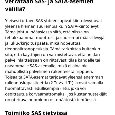
verrataan SAS- ja SATA-asemien
välillä?
Yleisesti ottaen SAS-yhteensopivat kiintolevyt ovat
yleensä hieman suurempia kuin SATA-kiintolevyt.
Tämä johtuu pääasiassa siitä, että niissä on
tehokkaammat moottorit ja suurempi määrä levyjä
ja luku-/kirjoituspäätä, mikä nopeuttaa
tiedonsiirtonopeuksia. Tämä tarkoittaa kuitenkin
sitä, että käyttäjien on varmistettava, että heidän
palvelinlaitteissaan on riittävästi tilaa kahdelle tai
useammalle SAS-asemalle, mikä ei aina ole
mahdollista palvelimen rakenteesta riippuen.
Toisaalta SATA-asemat tarjoavat yleensä enemmän
tallennuskapasiteettia (2 Tt vs. 1 Tt) ja ovat samalla
huomattavasti edullisempia - etu, joka voi
osoittautua korvaamattomaksi, jos kustannustekijät
on otettava huomioon ostopäätöstä tehtäessä.
Toimiiko SAS tietyissä