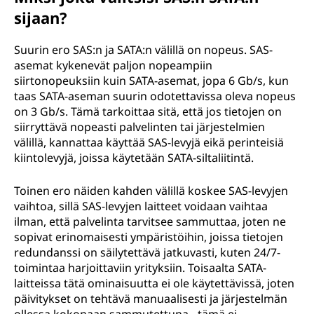
sijaan?
Suurin ero SAS:n ja SATA:n välillä on nopeus. SAS-
asemat kykenevät paljon nopeampiin
siirtonopeuksiin kuin SATA-asemat, jopa 6 Gb/s, kun
taas SATA-aseman suurin odotettavissa oleva nopeus
on 3 Gb/s. Tämä tarkoittaa sitä, että jos tietojen on
siirryttävä nopeasti palvelinten tai järjestelmien
välillä, kannattaa käyttää SAS-levyjä eikä perinteisiä
kiintolevyjä, joissa käytetään SATA-siltaliitintä.
Toinen ero näiden kahden välillä koskee SAS-levyjen
vaihtoa, sillä SAS-levyjen laitteet voidaan vaihtaa
ilman, että palvelinta tarvitsee sammuttaa, joten ne
sopivat erinomaisesti ympäristöihin, joissa tietojen
redundanssi on säilytettävä jatkuvasti, kuten 24/7-
toimintaa harjoittaviin yrityksiin. Toisaalta SATA-
laitteissa tätä ominaisuutta ei ole käytettävissä, joten
päivitykset on tehtävä manuaalisesti ja järjestelmän