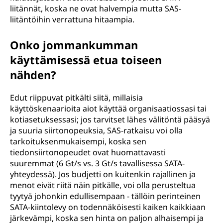
liitännät, koska ne ovat halvempia mutta SAS-
liitäntöihin verrattuna hitaampia.
Onko jommankumman
käyttämisessä etua toiseen
nähden?
Edut riippuvat pitkälti siitä, millaisia
käyttöskenaarioita aiot käyttää organisaatiossasi tai
kotiasetuksessasi; jos tarvitset lähes välitöntä pääsyä
ja suuria siirtonopeuksia, SAS-ratkaisu voi olla
tarkoituksenmukaisempi, koska sen
tiedonsiirtonopeudet ovat huomattavasti
suuremmat (6 Gt/s vs. 3 Gt/s tavallisessa SATA-
yhteydessä). Jos budjetti on kuitenkin rajallinen ja
menot eivät riitä näin pitkälle, voi olla perusteltua
tyytyä johonkin edullisempaan - tällöin perinteinen
SATA-kiintolevy on todennäköisesti kaiken kaikkiaan
järkevämpi, koska sen hinta on paljon alhaisempi ja