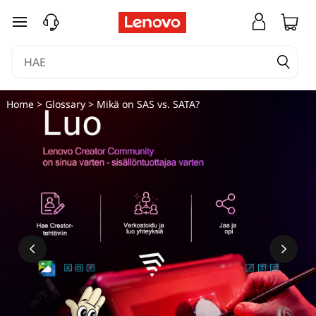
M
siirry pääsisältöön
i
k
ä
Home
>
Glossary
> Mikä on SAS vs. SATA?
o
n
S
A
S
v