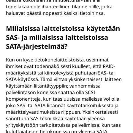
ollessa kokonaan sammutettuna - tämä ei
todellakaan ole ihanteellinen tilanne niille, jotka
haluavat päästä nopeasti käsiksi tietoihinsa.
Millaisissa laitteistoissa käytetään
SAS- ja millaisissa laitteistoissa
SATA-järjestelmää?
Kun on kyse tietokonelaitteistoista, useimmat
ihmiset ovat todennäköisesti kuulleet, että RAID-
määrityksistä tai kiintolevyistä puhutaan SAS- tai
SATA-käytössä. Tämä viittaa yksinkertaisesti laitteen
käyttämään liitäntätyyppiin; vanhemmissa
palvelintason koneissa saattaa olla SCSI-
komponentteja, kun taas uusissa malleissa voi olla
joko SAS- tai SATA-liitännät käyttötarkoituksesta ja
määrittelyvaatimuksista riippuen. Yksinkertaisesti
sanottuna SAS-tekniikkaa käytetään yleensä
yrityskäyttöön tarkoitetuissa palvelimissa, kun taas
kuluttajatason tietokoneissa on yleensä SATA-