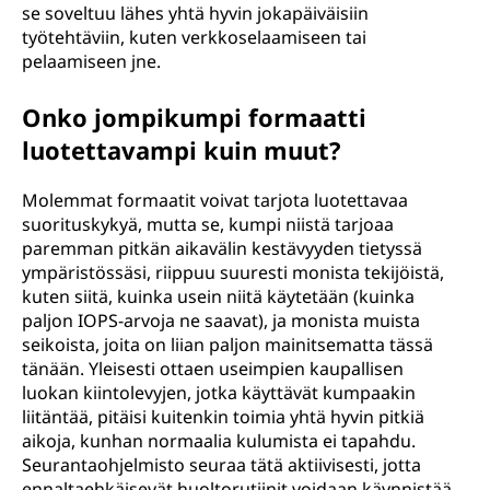
se soveltuu lähes yhtä hyvin jokapäiväisiin
työtehtäviin, kuten verkkoselaamiseen tai
pelaamiseen jne.
Onko jompikumpi formaatti
luotettavampi kuin muut?
Molemmat formaatit voivat tarjota luotettavaa
suorituskykyä, mutta se, kumpi niistä tarjoaa
paremman pitkän aikavälin kestävyyden tietyssä
ympäristössäsi, riippuu suuresti monista tekijöistä,
kuten siitä, kuinka usein niitä käytetään (kuinka
paljon IOPS-arvoja ne saavat), ja monista muista
seikoista, joita on liian paljon mainitsematta tässä
tänään. Yleisesti ottaen useimpien kaupallisen
luokan kiintolevyjen, jotka käyttävät kumpaakin
liitäntää, pitäisi kuitenkin toimia yhtä hyvin pitkiä
aikoja, kunhan normaalia kulumista ei tapahdu.
Seurantaohjelmisto seuraa tätä aktiivisesti, jotta
ennaltaehkäisevät huoltorutiinit voidaan käynnistää