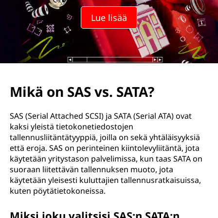
s
Lue lisää
.
S
A
T
Mikä on SAS vs. SATA?
A
SAS (Serial Attached SCSI) ja SATA (Serial ATA) ovat
?
kaksi yleistä tietokonetiedostojen
tallennusliitäntätyyppiä, joilla on sekä yhtäläisyyksiä
että eroja. SAS on perinteinen kiintolevyliitäntä, jota
käytetään yritystason palvelimissa, kun taas SATA on
suoraan liitettävän tallennuksen muoto, jota
käytetään yleisesti kuluttajien tallennusratkaisuissa,
kuten pöytätietokoneissa.
Miksi joku valitsisi SAS:n SATA:n