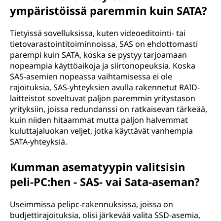
ympäristöissä paremmin kuin SATA?
Tietyissä sovelluksissa, kuten videoeditointi- tai
tietovarastointitoiminnoissa, SAS on ehdottomasti
parempi kuin SATA, koska se pystyy tarjoamaan
nopeampia käyttöaikoja ja siirtonopeuksia. Koska
SAS-asemien nopeassa vaihtamisessa ei ole
rajoituksia, SAS-yhteyksien avulla rakennetut RAID-
laitteistot soveltuvat paljon paremmin yritystason
yrityksiin, joissa redundanssi on ratkaisevan tärkeää,
kuin niiden hitaammat mutta paljon halvemmat
kuluttajaluokan veljet, jotka käyttävät vanhempia
SATA-yhteyksiä.
Kumman asematyypin valitsisin
peli-PC:hen - SAS- vai Sata-aseman?
Useimmissa pelipc-rakennuksissa, joissa on
budjettirajoituksia, olisi järkevää valita SSD-asemia,