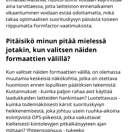
aina tarvittaessa, jotta laitteiston ennenaikainen
vikaantuminen voidaan estää odottamatta, mikä
takaa optimaalisen suorituskyvyn päivästä toiseen
riippumatta Formfactor-vaatimuksista.
Pitäisikö minun pitää mielessä
jotakin, kun valitsen näiden
formaattien välillä?
Kun valitset näiden formaattien välillä, on olemassa
muutamia keskeisiä näkökohtia, jotka on otettava
huomioon ennen lopullisen päätöksen tekemistä:
Kustannukset - kuinka paljon rahaa aiot käyttää
laadukkaiden laitteiden hankintaan? Luotettavuus -
kuinka todennäköisesti kärsit suorituskyvyn
heikkenemisestä, joka johtuu usein ruuhka-aikoina
esiintyvistä OPS-piikeistä, jotka vaikuttavat
kielteisesti kiintolevyjen pitkäikäisyyteen ajan
mittaan? Yhteensopivuus - tukeeko