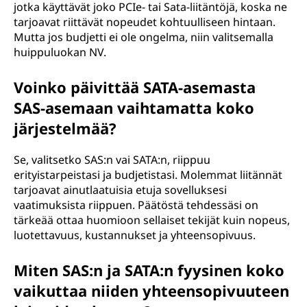
jotka käyttävät joko PCIe- tai Sata-liitäntöjä, koska ne
tarjoavat riittävät nopeudet kohtuulliseen hintaan.
Mutta jos budjetti ei ole ongelma, niin valitsemalla
huippuluokan NV.
Voinko päivittää SATA-asemasta
SAS-asemaan vaihtamatta koko
järjestelmää?
Se, valitsetko SAS:n vai SATA:n, riippuu
erityistarpeistasi ja budjetistasi. Molemmat liitännät
tarjoavat ainutlaatuisia etuja sovelluksesi
vaatimuksista riippuen. Päätöstä tehdessäsi on
tärkeää ottaa huomioon sellaiset tekijät kuin nopeus,
luotettavuus, kustannukset ja yhteensopivuus.
Miten SAS:n ja SATA:n fyysinen koko
vaikuttaa niiden yhteensopivuuteen