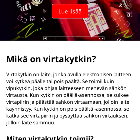
e
Lue lisää
r
s
w
i
Mikä on virtakytkin?
t
Virtakytkin on laite, jonka avulla elektronisen laitteen
c
voi kytkeä päälle tai pois päältä. Se toimii kuin
vipukytkin, joka ohjaa laitteeseen menevän sähkön
h
virtausta. Kun kytkin on päällä-asennossa, se sulkee
virtapiirin ja päästää sähkön virtaamaan, jolloin laite
?
käynnistyy. Kun kytkin on pois päältä -asennossa, se
katkaisee virtapiirin ja pysäyttää sähkön virtauksen,
jolloin laite sammuu.
Miten virtakytkin toimii?