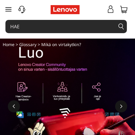
W
siirry pääsisältöön
h
a
t
Home
>
Glossary
> Mikä on virtakytkin?
i
s
a
p
o
w