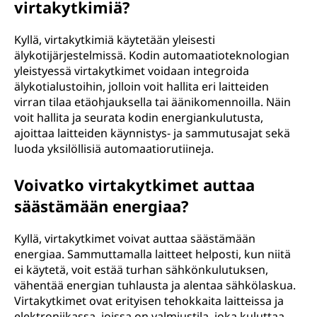
virtakytkimiä?
Kyllä, virtakytkimiä käytetään yleisesti
älykotijärjestelmissä. Kodin automaatioteknologian
yleistyessä virtakytkimet voidaan integroida
älykotialustoihin, jolloin voit hallita eri laitteiden
virran tilaa etäohjauksella tai äänikomennoilla. Näin
voit hallita ja seurata kodin energiankulutusta,
ajoittaa laitteiden käynnistys- ja sammutusajat sekä
luoda yksilöllisiä automaatiorutiineja.
Voivatko virtakytkimet auttaa
säästämään energiaa?
Kyllä, virtakytkimet voivat auttaa säästämään
energiaa. Sammuttamalla laitteet helposti, kun niitä
ei käytetä, voit estää turhan sähkönkulutuksen,
vähentää energian tuhlausta ja alentaa sähkölaskua.
Virtakytkimet ovat erityisen tehokkaita laitteissa ja
elektroniikassa, joissa on valmiustila, joka kuluttaa