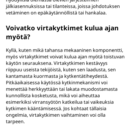
jälkiasennuksissa tai tilanteissa, joissa johdotuksen
vetäminen on epäkäytännöllistä tai hankalaa.
Voivatko virtakytkimet kulua ajan
myötä?
Kyllä, kuten mikä tahansa mekaaninen komponentti,
myös virtakytkimet voivat kulua ajan myötä toistuvan
käytön seurauksena. Virtakytkimen kestävyys
riippuu useista tekijöistä, kuten sen laadusta, sen
kantamasta kuormasta ja kytkentätiheydestä.
Pitkäaikaisessa käytössä kytkinmekanismi voi
menettää herkkyyttään tai lakata muodostamasta
kunnollista kosketusta, mikä voi aiheuttaa
esimerkiksi virransyötön katkeilua tai vaikeuksia
kytkimen kääntämisessä. Jos kohtaat tällaisia
ongelmia, virtakytkimen vaihtaminen voi olla
tarpeen.