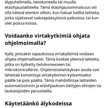
älypuhelimella, tietokoneella tai muulla
etäohjauslaitteella. Tämä etäohjausominaisuus voi
olla kätevä etenkin silloin, kun haluat hallita laitteita,
jotka sijaitsevat vaikeapääsyisissä paikoissa, tai kun
olet poissa kotoa.
Voidaanko virtakytkimiä ohjata
ohjelmoimalla?
Kyllä, joissakin tapauksissa virtakytkimiä voidaan
ohjata ohjelmallisesti. Tämä koskee yleensä laitteita,
jotka on kytketty tietokoneeseen tai
mikrokontrolleriin. Ohjelmistokehityksen avulla voit
lähettää komentoja virtakytkimen kytkemiseksi
päälle tai pois päältä. Tämä mahdollistaa laitteiden
automatisoinnin ja etäohjauksen tiettyjen ehtojen tai
laukaisijoiden perusteella.
Käytetäänkö älykodeissa