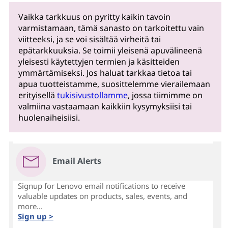
Vaikka tarkkuus on pyritty kaikin tavoin
varmistamaan, tämä sanasto on tarkoitettu vain
viitteeksi, ja se voi sisältää virheitä tai
epätarkkuuksia. Se toimii yleisenä apuvälineenä
yleisesti käytettyjen termien ja käsitteiden
ymmärtämiseksi. Jos haluat tarkkaa tietoa tai
apua tuotteistamme, suosittelemme vierailemaan
erityisellä
tukisivustollamme
, jossa tiimimme on
valmiina vastaamaan kaikkiin kysymyksiisi tai
huolenaiheisiisi.
Email Alerts
Signup for Lenovo email notifications to receive
valuable updates on products, sales, events, and
more...
Sign up >