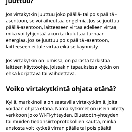
juuttuu?
Jos virtakytkin juuttuu joko päällä- tai pois päältä -
asentoon, se voi aiheuttaa ongelmia. Jos se juuttuu
päällä-asentoon, laitteeseen virtaa edelleen virtaa,
mikä voi tyhjentää akun tai kuluttaa turhaan
energiaa. Jos se juuttuu pois päältä -asentoon,
laitteeseen ei tule virtaa eikä se käynnisty.
Jos virtakytkin on jumissa, on parasta tarkistaa
laitteen käyttöohje. Joissakin tapauksissa kytkin on
ehkä korjattava tai vaihdettava.
Voiko virtakytkintä ohjata etänä?
Kyllä, markkinoilla on saatavilla virtakytkimiä, joita
voidaan ohjata etänä. Nämä kytkimet on usein liitetty
verkkoon joko Wi-Fi-yhteyden, Bluetooth-yhteyden
tai muiden tiedonsiirtoprotokollien kautta, minkä
ansiosta voit kytkeä virran päälle tai pois päältä