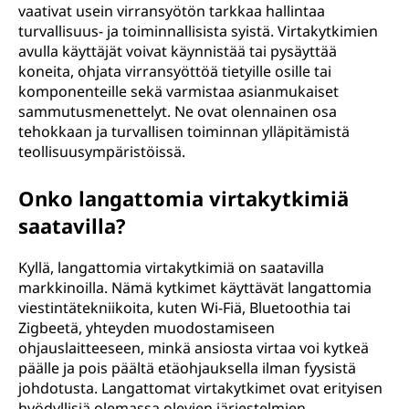
vaativat usein virransyötön tarkkaa hallintaa
turvallisuus- ja toiminnallisista syistä. Virtakytkimien
avulla käyttäjät voivat käynnistää tai pysäyttää
koneita, ohjata virransyöttöä tietyille osille tai
komponenteille sekä varmistaa asianmukaiset
sammutusmenettelyt. Ne ovat olennainen osa
tehokkaan ja turvallisen toiminnan ylläpitämistä
teollisuusympäristöissä.
Onko langattomia virtakytkimiä
saatavilla?
Kyllä, langattomia virtakytkimiä on saatavilla
markkinoilla. Nämä kytkimet käyttävät langattomia
viestintätekniikoita, kuten Wi-Fiä, Bluetoothia tai
Zigbeetä, yhteyden muodostamiseen
ohjauslaitteeseen, minkä ansiosta virtaa voi kytkeä
päälle ja pois päältä etäohjauksella ilman fyysistä
johdotusta. Langattomat virtakytkimet ovat erityisen
hyödyllisiä olemassa olevien järjestelmien