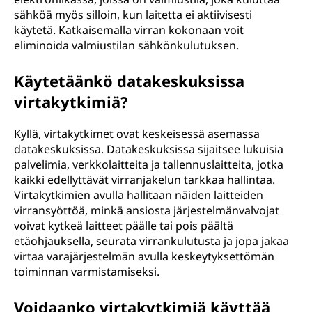
sähköä myös silloin, kun laitetta ei aktiivisesti
käytetä. Katkaisemalla virran kokonaan voit
eliminoida valmiustilan sähkönkulutuksen.
Käytetäänkö datakeskuksissa
virtakytkimiä?
Kyllä, virtakytkimet ovat keskeisessä asemassa
datakeskuksissa. Datakeskuksissa sijaitsee lukuisia
palvelimia, verkkolaitteita ja tallennuslaitteita, jotka
kaikki edellyttävät virranjakelun tarkkaa hallintaa.
Virtakytkimien avulla hallitaan näiden laitteiden
virransyöttöä, minkä ansiosta järjestelmänvalvojat
voivat kytkeä laitteet päälle tai pois päältä
etäohjauksella, seurata virrankulutusta ja jopa jakaa
virtaa varajärjestelmän avulla keskeytyksettömän
toiminnan varmistamiseksi.
Voidaanko virtakytkimiä käyttää