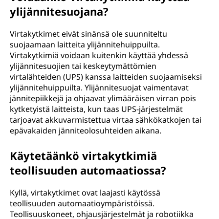
ylijännitesuojana?
Virtakytkimet eivät sinänsä ole suunniteltu
suojaamaan laitteita ylijännitehuippuilta.
Virtakytkimiä voidaan kuitenkin käyttää yhdessä
ylijännitesuojien tai keskeytymättömien
virtalähteiden (UPS) kanssa laitteiden suojaamiseksi
ylijännitehuippuilta. Ylijännitesuojat vaimentavat
jännitepiikkejä ja ohjaavat ylimääräisen virran pois
kytketyistä laitteista, kun taas UPS-järjestelmät
tarjoavat akkuvarmistettua virtaa sähkökatkojen tai
epävakaiden jänniteolosuhteiden aikana.
Käytetäänkö virtakytkimiä
teollisuuden automaatiossa?
Kyllä, virtakytkimet ovat laajasti käytössä
teollisuuden automaatioympäristöissä.
Teollisuuskoneet, ohjausjärjestelmät ja robotiikka