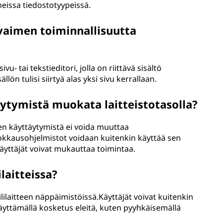
uneissa tiedostotyypeissä.
vaimen toiminnallisuutta
u- tai tekstieditori, jolla on riittävä sisältö
lön tulisi siirtyä alas yksi sivu kerrallaan.
tymistä muokata laitteistotasolla?
en käyttäytymistä ei voida muuttaa
okkausohjelmistot voidaan kuitenkin käyttää sen
äyttäjät voivat mukauttaa toimintaa.
laitteissa?
ilaitteen näppäimistöissä.Käyttäjät voivat kuitenkin
äyttämällä kosketus eleitä, kuten pyyhkäisemällä