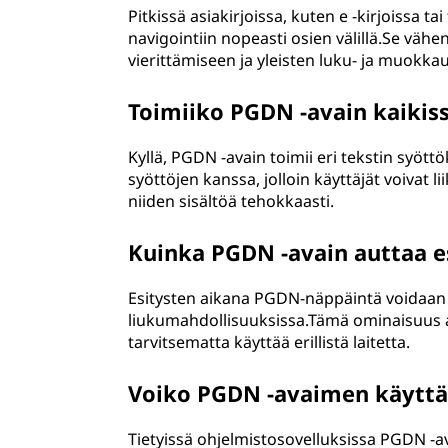
Pitkissä asiakirjoissa, kuten e -kirjoissa 
navigointiin nopeasti osien välillä.Se vähe
vierittämiseen ja yleisten luku- ja muok
Toimiiko PGDN -avain kaikiss
Kyllä, PGDN -avain toimii eri tekstin syöt
syöttöjen kanssa, jolloin käyttäjät voivat l
niiden sisältöä tehokkaasti.
Kuinka PGDN -avain auttaa e
Esitysten aikana PGDN-näppäintä voidaan k
liukumahdollisuuksissa.Tämä ominaisuus an
tarvitsematta käyttää erillistä laitetta.
Voiko PGDN -avaimen käyttä
Tietyissä ohjelmistosovelluksissa PGDN -a