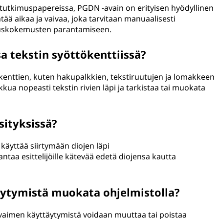
tai tutkimuspapereissa, PGDN -avain on erityisen hyödyllinen
ntää aikaa ja vaivaa, joka tarvitaan manuaalisesti
kauskokemusten parantamiseen.
a tekstin syöttökenttiissä?
tökenttien, kuten hakupalkkien, tekstiruutujen ja lomakkeen
iikkua nopeasti tekstin rivien läpi ja tarkistaa tai muokata
sityksissä?
äyttää siirtymään diojen läpi
taa esittelijöille kätevää edetä diojensa kautta
ytymistä muokata ohjelmistolla?
vaimen käyttäytymistä voidaan muuttaa tai poistaa