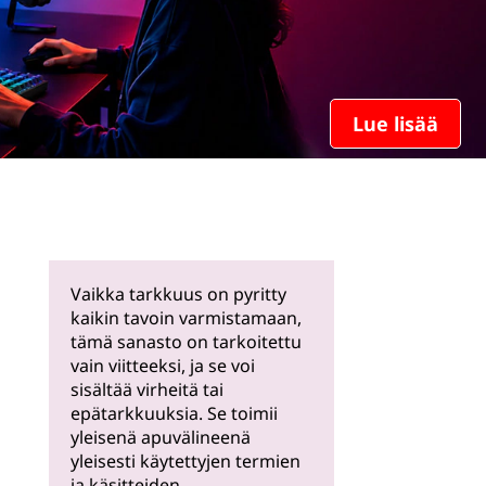
Lue lisää
Vaikka tarkkuus on pyritty
kaikin tavoin varmistamaan,
tämä sanasto on tarkoitettu
vain viitteeksi, ja se voi
sisältää virheitä tai
epätarkkuuksia. Se toimii
yleisenä apuvälineenä
yleisesti käytettyjen termien
ja käsitteiden