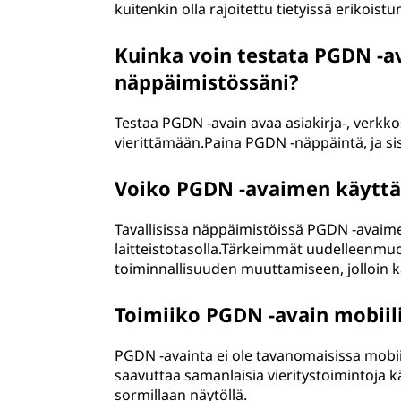
kuitenkin olla rajoitettu tietyissä erikoist
Kuinka voin testata PGDN -a
näppäimistössäni?
Testaa PGDN -avain avaa asiakirja-, verkkosiv
vierittämään.Paina PGDN -näppäintä, ja sisäl
Voiko PGDN -avaimen käyttäy
Tavallisissa näppäimistöissä PGDN -avaim
laitteistotasolla.Tärkeimmät uudelleenmu
toiminnallisuuden muuttamiseen, jolloin k
Toimiiko PGDN -avain mobiili
PGDN -avainta ei ole tavanomaisissa mobiil
saavuttaa samanlaisia vieritystoimintoja k
sormillaan näytöllä.