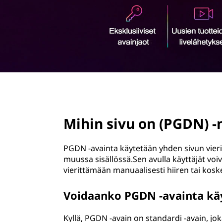
ö
n
page hero 2/3
Mihin sivu on (PGDN) 
PGDN -avainta käytetään yhden sivun vierit
muussa sisällössä.Sen avulla käyttäjät voiv
vierittämään manuaalisesti hiiren tai kosk
Voidaanko PGDN -avainta käy
Kyllä, PGDN -avain on standardi -avain, jo