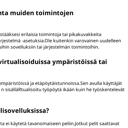
ta muiden toimintojen
ääksesi erilaisia toimintoja tai pikakuvakkeita
ärjestelmä -asetuksia.Ole kuitenkin varovainen uudelleen
hin sovelluksiin tai järjestelmän toimintoihin.
rtualisoiduissa ympäristöissä tai
 ympäristöissä ja etäpöytäistunnoissa.Sen avulla käyttäjät
I: n sisälläRtualisoitu työpöytä ikään kuin he työskentelevät
isovelluksissa?
 ei käytetä tavanomaiseen peliin.Jotkut pelit saattavat