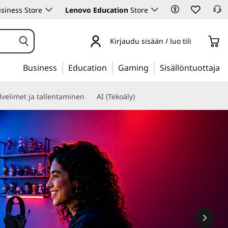
siness Store
Lenovo Education
Store
Kirjaudu sisään / luo tili
Business
Education
Gaming
Sisällöntuottaja
lvelimet ja tallentaminen
AI (Tekoäly)