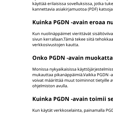
käyttää erilaisissa sovelluksissa, jotka tu
kannettavia asiakirjamuotoa (PDF) katsojaa
Kuinka PGDN -avain eroaa n
Kun nuolinäppäimet vierittävät sisältöviiv
sivun kerrallaan.Tämä tekee siitä tehokka
verkkosivustojen kautta.
Onko PGDN -avain muokattav
Monissa nykyaikaisissa käyttöjärjestelmis
mukauttaa pikanäppäimiä.Vaikka PGDN -av
voivat määrittää muut toiminnot tietyille 
ohjelmiston avulla.
Kuinka PGDN -avain toimii s
Kun käytät verkkoselainta, painamalla PGD