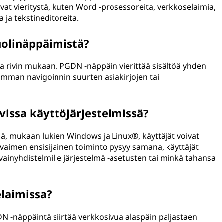
kevat vieritystä, kuten Word -prosessoreita, verkkoselaimia,
 ja tekstineditoreita.
uolinäppäimistä?
aa rivin mukaan, PGDN -näppäin vierittää sisältöä yhden
amman navigoinnin suurten asiakirjojen tai
issa käyttöjärjestelmissä?
sä, mukaan lukien Windows ja Linux®, käyttäjät voivat
aimen ensisijainen toiminto pysyy samana, käyttäjät
avainyhdistelmille järjestelmä -asetusten tai minkä tahansa
elaimissa?
N -näppäintä siirtää verkkosivua alaspäin paljastaen