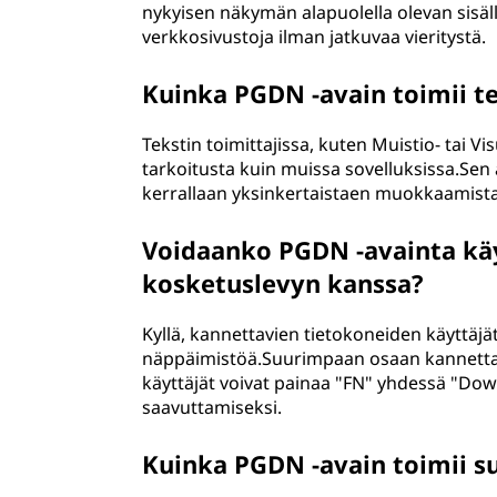
nykyisen näkymän alapuolella olevan sisäll
verkkosivustoja ilman jatkuvaa vieritystä.
Kuinka PGDN -avain toimii te
Tekstin toimittajissa, kuten Muistio- tai 
tarkoitusta kuin muissa sovelluksissa.Sen a
kerrallaan yksinkertaistaen muokkaamista 
Voidaanko PGDN -avainta kä
kosketuslevyn kanssa?
Kyllä, kannettavien tietokoneiden käyttäjä
näppäimistöä.Suurimpaan osaan kannettavaa
käyttäjät voivat painaa "FN" yhdessä "D
saavuttamiseksi.
Kuinka PGDN -avain toimii su