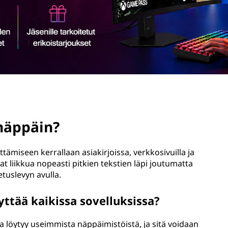
-näppäin?
tämiseen kerrallaan asiakirjoissa, verkkosivuilla ja
at liikkua nopeasti pitkien tekstien läpi joutumatta
etuslevyn avulla.
ttää kaikissa sovelluksissa?
ka löytyy useimmista näppäimistöistä, ja sitä voidaan