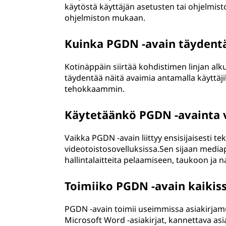
käytöstä käyttäjän asetusten tai ohjelmis
ohjelmiston mukaan.
Kuinka PGDN -avain täydentä
Kotinäppäin siirtää kohdistimen linjan al
täydentää näitä avaimia antamalla käyttäji
tehokkaammin.
Käytetäänkö PGDN -avainta v
Vaikka PGDN -avain liittyy ensisijaisesti tek
videotoistosovelluksissa.Sen sijaan media
hallintalaitteita pelaamiseen, taukoon ja na
Toimiiko PGDN -avain kaikis
PGDN -avain toimii useimmissa asiakirjamu
Microsoft Word -asiakirjat, kannettava asi