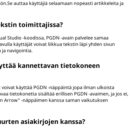
ön.Se auttaa käyttäjiä selaamaan nopeasti artikkeleita ja
kstin toimittajissa?
Visual Studio -koodissa, PGDN -avain palvelee samaa
vulla käyttäjät voivat liikkua tekstin läpi yhden sivun
ja navigointia.
yttää kannettavan tietokoneen
t voivat käyttää PGDN -näppäintä jopa ilman ulkoista
 tietokonetta sisältää erillisen PGDN -avaimen, ja jos ei,
own Arrow" -näppäimen kanssa saman vaikutuksen
urten asiakirjojen kanssa?