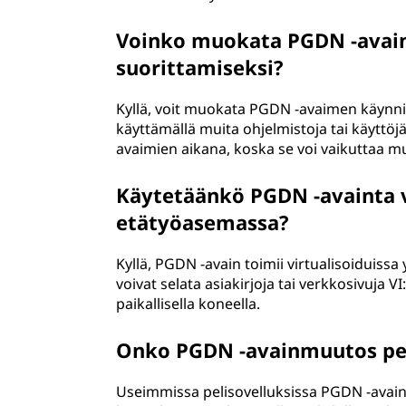
Voinko muokata PGDN -avain
suorittamiseksi?
Kyllä, voit muokata PGDN -avaimen käynnist
käyttämällä muita ohjelmistoja tai käyttöj
avaimien aikana, koska se voi vaikuttaa mui
Käytetäänkö PGDN -avainta vi
etätyöasemassa?
Kyllä, PGDN -avain toimii virtualisoiduissa
voivat selata asiakirjoja tai verkkosivuja V
paikallisella koneella.
Onko PGDN -avainmuutos pel
Useimmissa pelisovelluksissa PGDN -avainta