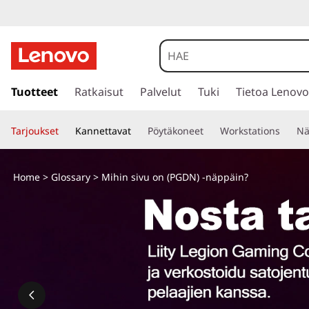
s
i
Tuotteet
Ratkaisut
Palvelut
Tuki
Tietoa Lenovo
i
r
Tarjoukset
Kannettavat
Pöytäkoneet
Workstations
Nä
r
y
p
Home
>
Glossary
> Mihin sivu on (PGDN) -näppäin?
ä
ä
s
i
s
ä
l
t
ö