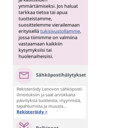
ymmärtämiseksi. Jos haluat
tarkkaa tietoa tai apua
tuotteistamme,
suosittelemme vierailemaan
erityisellä
tukisivustollamme
,
jossa tiimimme on valmiina
vastaamaan kaikkiin
kysymyksiisi tai
huolenaiheisiisi.
Sähköpostihälytykset
Rekisteröidy Lenovon sähköposti-
ilmoituksiin ja saat arvokkaita
päivityksiä tuotteista, myynnistä,
tapahtumista ja muusta...
Rekisteröidy >