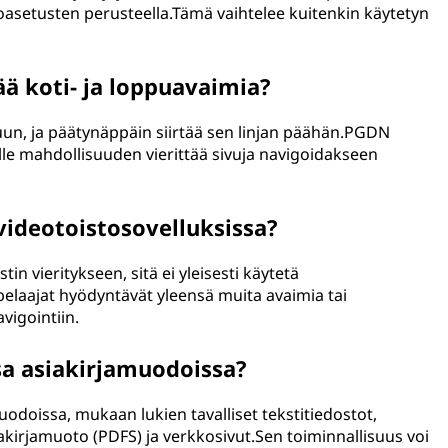
toasetusten perusteella.Tämä vaihtelee kuitenkin käytetyn
ä koti- ja loppuavaimia?
kuun, ja päätynäppäin siirtää sen linjan päähän.PGDN
lle mahdollisuuden vierittää sivuja navigoidakseen
ideotoistosovelluksissa?
stin vieritykseen, sitä ei yleisesti käytetä
pelaajat hyödyntävät yleensä muita avaimia tai
vigointiin.
sa asiakirjamuodoissa?
odoissa, mukaan lukien tavalliset tekstitiedostot,
akirjamuoto (PDFS) ja verkkosivut.Sen toiminnallisuus voi