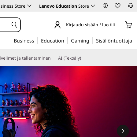
siness Store
Lenovo Education
Store
Kirjaudu sisään / luo tili
Business
Education
Gaming
Sisällöntuottaja
lvelimet ja tallentaminen
AI (Tekoäly)