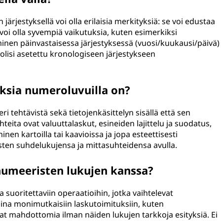
ärjestyksellä voi olla erilaisia merkityksiä: se voi edustaa
 voi olla syvempiä vaikutuksia, kuten esimerkiksi
inen päinvastaisessa järjestyksessä (vuosi/kuukausi/päivä)
 olisi asetettu kronologiseen järjestykseen
uksia numeroluvuilla on?
 tehtävistä sekä tietojenkäsittelyn sisällä että sen
hteita ovat valuuttalaskut, esineiden lajittelu ja suodatus,
en kartoilla tai kaavioissa ja jopa esteettisesti
isten suhdelukujensa ja mittasuhteidensa avulla.
numeeristen lukujen kanssa?
uoritettaviin operaatioihin, jotka vaihtelevat
 aina monimutkaisiin laskutoimituksiin, kuten
vat mahdottomia ilman näiden lukujen tarkkoja esityksiä. Ei