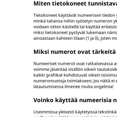
Miten tietokoneet tunnistav
Tietokoneet käyttävät numeerisen tiedon 
minkä tahansa niihin syötetyn numeron yk
voidaan sitten käsitellä tai käyttää erilais
miksi tietokoneet pystyvät lukemaan nämä 
ainoastaan kahteen tilaan (1 ja 0), joten m
Miksi numerot ovat tärkeitä
Numeeriset numerot ovat ratkaisevassa ase
voimme jäsentää sisällön oikein taulukoiden
kaikki grafiikat kohdistuvat oikein toisiinsa
numeromuotoja toimiakseen; jos näitä ei esi
latautumisessa ilmenee muita ongelmia!
Voinko käyttää numeerisia n
Useimmissa yleisesti käytetyissä tekstinkä