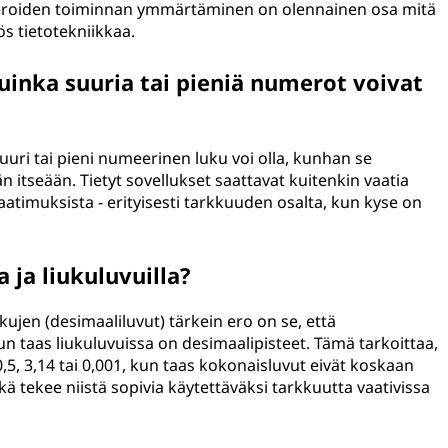
meroiden toiminnan ymmärtäminen on olennainen osa mitä
s tietotekniikkaa.
kuinka suuria tai pieniä numerot voivat
 suuri tai pieni numeerinen luku voi olla, kunhan se
n itseään. Tietyt sovellukset saattavat kuitenkin vaatia
 vaatimuksista - erityisesti tarkkuuden osalta, kun kyse on
 ja liukuluvuilla?
kujen (desimaaliluvut) tärkein ero on se, että
n taas liukuluvuissa on desimaalipisteet. Tämä tarkoittaa,
0,5, 3,14 tai 0,001, kun taas kokonaisluvut eivät koskaan
ikä tekee niistä sopivia käytettäväksi tarkkuutta vaativissa