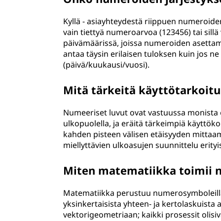
Kyllä - asiayhteydestä riippuen numeroiden j
vain tiettyä numeroarvoa (123456) tai sillä
päivämäärissä, joissa numeroiden asettam
antaa täysin erilaisen tuloksen kuin jos ne
(päivä/kuukausi/vuosi).
Mitä tärkeitä käyttötarkoit
Numeeriset luvut ovat vastuussa monista eri
ulkopuolella, ja eräitä tärkeimpiä käyttöko
kahden pisteen välisen etäisyyden mittaamin
miellyttävien ulkoasujen suunnittelu erity
Miten matematiikka toimii 
Matematiikka perustuu numerosymboleilla s
yksinkertaisista yhteen- ja kertolaskuista
vektorigeometriaan; kaikki prosessit olisi