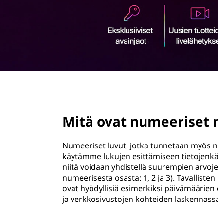
ö
n
page hero 2/3
Mitä ovat numeeriset
Numeeriset luvut, jotka tunnetaan myös ni
käytämme lukujen esittämiseen tietojenkäsi
niitä voidaan yhdistellä suurempien arvo
numeerisesta osasta: 1, 2 ja 3). Tavallist
ovat hyödyllisiä esimerkiksi päivämäärien
ja verkkosivustojen kohteiden laskennass