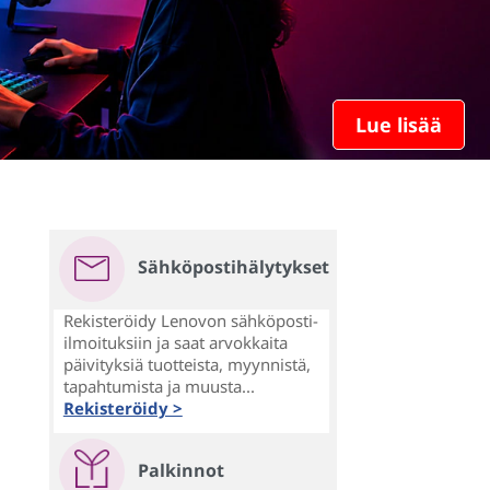
Lue lisää
Sähköpostihälytykset
Rekisteröidy Lenovon sähköposti-
ilmoituksiin ja saat arvokkaita
päivityksiä tuotteista, myynnistä,
tapahtumista ja muusta...
Rekisteröidy >
Palkinnot