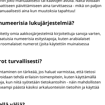
ihin joko manuaalisesti tai kaavojen avulla. Näitä voidaan
attiseen päivittämiseen aina tarvittaessa - mikä on paljon
manuaalisesti aina kun muutoksia tapahtuu!
numeerisia lukujärjestelmiä?
hitetty omia aakkosjärjestelmiä kirjoitettuja sanoja varten,
aatuisia numeerisia esitystapoja, kuten arabialaiset
 roomalaiset numerot (joita käytettiin muinaisessa
t turvallisesti?
taminen on tärkeää, jos haluat varmistaa, että tietosi
oidaan tehdä erilaisin toimenpitein, kuten käyttämällä
ja, kun niitä syötetään tietokantoihin - näin mahdollisten
eampi päästä käsiksi arkaluonteisiin tietoihin ja käyttää
llä väliä?