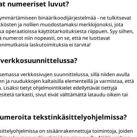
at numeeriset luvut?
ymmärtämiseen binäärikoodijärjestelmää - ne tulkitsevat
kösten ja nollien muodostamaksi merkkijonoksi, jota
issa operaatioissa käyttötarkoituksesta riippuen. Syy siihen,
numerot niin nopeasti, on se, että ne luottavat
onimutkaisia laskutoimituksia ei tarvita!
 verkkosuunnittelussa?
massa verkkosivujen suunnittelussa, sillä niiden avulla
 ja ruudukkojen kaltaisilla elementeillä ja varmistaa, että
. Lisäksi tietyt ohjelmointikielet edellyttävät tiettyjä
tetä tarkasti, sivut eivät välttämättä lataudu oikein tai
umeroita tekstinkäsittelyohjelmissa?
sittelyohjelmissa on sisäänrakennettuja toimintoja, joiden