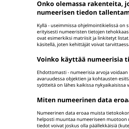
Onko olemassa rakenteita, jo
numeerisen tiedon tallenta
Kyllä - useimmissa ohjelmointikielissä on 
erityisesti numeeristen tietojen tehokkaase
ovat esimerkiksi matriisit ja linkitetyt list
käsitellä, joten kehittäjät voivat tarvittae
Voinko käyttää numeerisia ti
Ehdottomasti - numeerisia arvoja voidaan 
avaruudessa objektien ja kohtausten esit
syötteitä on lähes kaikissa nykyaikaisissa 
Miten numeerinen data eroaa
Numeerinen data eroaa muista tietokokonais
helposti muuntaa numeeriseen muotoon m
tiedot voivat joskus olla päällekkäisiä (