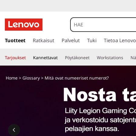
s
i
Tuotteet
Ratkaisut
Palvelut
Tuki
Tietoa Lenovo
i
r
Tarjoukset
Kannettavat
Pöytäkoneet
Workstations
Nä
r
y
p
Home
>
Glossary
> Mitä ovat numeeriset numerot?
ä
ä
s
i
s
ä
l
t
ö