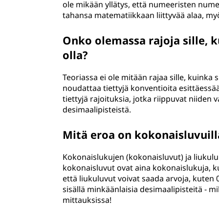
ole mikään yllätys, että numeeristen nu
tahansa matematiikkaan liittyvää alaa, myö
Onko olemassa rajoja sille, 
olla?
Teoriassa ei ole mitään rajaa sille, kuinka
noudattaa tiettyjä konventioita esittäessää
tiettyjä rajoituksia, jotka riippuvat niiden
desimaalipisteistä.
Mitä eroa on kokonaisluvuilla
Kokonaislukujen (kokonaisluvut) ja liukulu
kokonaisluvut ovat aina kokonaislukuja, ku
että liukuluvut voivat saada arvoja, kuten 
sisällä minkäänlaisia desimaalipisteitä - m
mittauksissa!