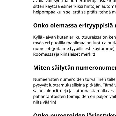
avulla voit syöttää numerotietoja asiakirjo
sitten käyttää esimerkiksi hintojen automa
helpompaa kuin se, että se pitäisi tehdä 
Onko olemassa erityyppisiä 
Kyllä - aivan kuten eri kulttuureissa on ke
myös eri puolilla maailmaa on luotu ainutl
numerot (joita me tyypillisesti käytämme),
Roomassa) ja kiinalaiset merkit!
Miten säilytän numeronumero
Numeeristen numeroiden turvallinen tallen
pysyvät luottamuksellisina pitkään. Tämä v
salausalgoritmeja ja satunnaistamalla arvo
pahantahtoisten toimijoiden on paljon vaik
niitä väärin!
Onko numeroiden järjestykse