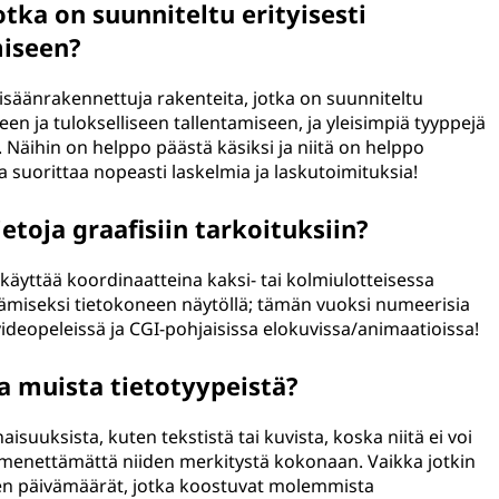
tka on suunniteltu erityisesti
miseen?
sisäänrakennettuja rakenteita, jotka on suunniteltu
en ja tulokselliseen tallentamiseen, ja yleisimpiä tyyppejä
at. Näihin on helppo päästä käsiksi ja niitä on helppo
ssa suorittaa nopeasti laskelmia ja laskutoimituksia!
etoja graafisiin tarkoituksiin?
käyttää koordinaatteina kaksi- tai kolmiulotteisessa
tämiseksi tietokoneen näytöllä; tämän vuoksi numeerisia
videopeleissä ja CGI-pohjaisissa elokuvissa/animaatioissa!
 muista tietotyypeistä?
uuksista, kuten tekstistä tai kuvista, koska niitä ei voi
enettämättä niiden merkitystä kokonaan. Vaikka jotkin
kuten päivämäärät, jotka koostuvat molemmista