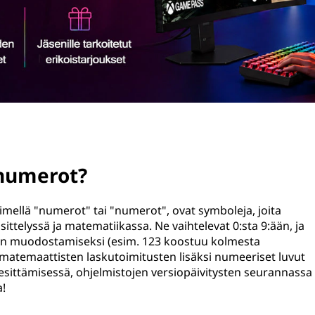
 numerot?
mellä "numerot" tai "numerot", ovat symboleja, joita
ttelyssä ja matematiikassa. Ne vaihtelevat 0:sta 9:ään, ja
jen muodostamiseksi (esim. 123 koostuu kolmesta
en matemaattisten laskutoimitusten lisäksi numeeriset luvut
 esittämisessä, ohjelmistojen versiopäivitysten seurannassa
a!