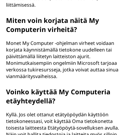
liittämisessä.
Miten voin korjata näitä My
Computerin virheitä?
Monet My Computer -ohjelman virheet voidaan
korjata käynnistämällä tietokone uudelleen tai
päivittämällä liitetyn laitteiston ajurit.
Monimutkaisempiin ongelmiin Microsoft tarjoaa
verkossa tukiresursseja, jotka voivat auttaa sinua
vianmääritysvaiheissa.
Voinko käyttää My Computeria
etäyhteydellä?
Kyllä. Jos olet ottanut etätyöpöydän käyttöön
tietokoneessasi, voit käyttää Oma tietokonetta
toisesta laitteesta Etätyöpöytä-sovelluksen avulla.
Näin voit hallita tiedostoja ja laitteita myös silloin,