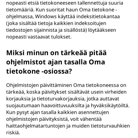
nopeasti etsiä tietokoneeseen tallennettuja suuria
tietomääriä. Kun suoritat haun Oma tietokone -
ohjelmassa, Windows käyttää indeksitietokantaa
(joka sisältää tietoja kaikkien indeksoitujen
tiedostojen sijainnista ja sisällöstä) löytääkseen
nopeasti vastaavat tulokset.
Miksi minun on tärkeää pitää
ohjelmistot ajan tasalla Oma
tietokone -osiossa?
Ohjelmistojen päivittäminen Oma tietokoneessa on
tärkeää, koska päivitykset sisältävät usein virheiden
korjauksia ja tietoturvakorjauksia, jotka auttavat
suojautumaan haavoittuvuuksilta ja hyväksikäytöiltä.
Kun pysyt ajan tasalla kaikkien asennettujen
ohjelmistojen päivityksistä, voit vähentää
haittaohjelmatartuntojen ja muiden tietoturvauhkien
riskiä.