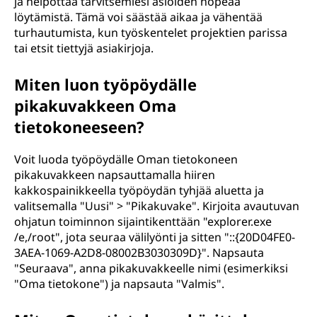
ja helpottaa tarvitsemiesi asioiden nopeaa
löytämistä. Tämä voi säästää aikaa ja vähentää
turhautumista, kun työskentelet projektien parissa
tai etsit tiettyjä asiakirjoja.
Miten luon työpöydälle
pikakuvakkeen Oma
tietokoneeseen?
Voit luoda työpöydälle Oman tietokoneen
pikakuvakkeen napsauttamalla hiiren
kakkospainikkeella työpöydän tyhjää aluetta ja
valitsemalla "Uusi" > "Pikakuvake". Kirjoita avautuvan
ohjatun toiminnon sijaintikenttään "explorer.exe
/e,/root", jota seuraa välilyönti ja sitten "::{20D04FE0-
3AEA-1069-A2D8-08002B3030309D}". Napsauta
"Seuraava", anna pikakuvakkeelle nimi (esimerkiksi
"Oma tietokone") ja napsauta "Valmis".