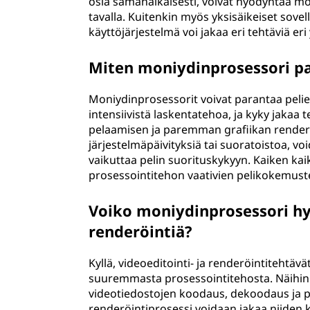
osia samanaikaisesti, voivat hyödyntää m
tavalla. Kuitenkin myös yksisäikeiset sove
käyttöjärjestelmä voi jakaa eri tehtäviä eri 
Miten moniydinprosessori pa
Moniydinprosessorit voivat parantaa pelien
intensiivistä laskentatehoa, ja kyky jakaa 
pelaamisen ja paremman grafiikan renderö
järjestelmäpäivityksiä tai suoratoistoa, v
vaikuttaa pelin suorituskykyyn. Kaiken ka
prosessointitehon vaativien pelikokemuste
Voiko moniydinprosessori hy
renderöintiä?
Kyllä, videoeditointi- ja renderöintitehtä
suuremmasta prosessointitehosta. Näihin 
videotiedostojen koodaus, dekoodaus ja p
renderöintiprosessi voidaan jakaa niiden 