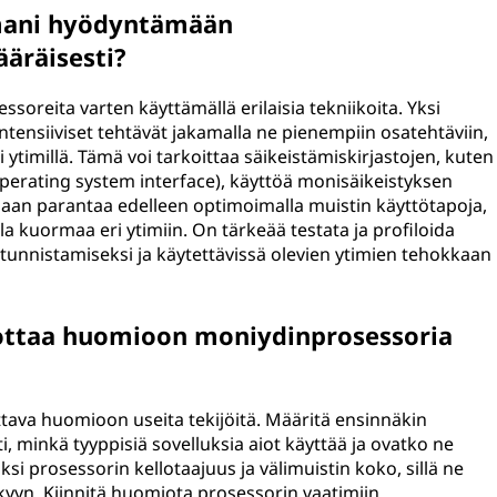
lmani hyödyntämään
äräisesti?
soreita varten käyttämällä erilaisia tekniikoita. Yksi
tensiiviset tehtävät jakamalla ne pienempiin osatehtäviin,
 ytimillä. Tämä voi tarkoittaa säikeistämiskirjastojen, kuten
perating system interface), käyttöä monisäikeistyksen
daan parantaa edelleen optimoimalla muistin käyttötapoja,
a kuormaa eri ytimiin. On tärkeää testata ja profiloida
 tunnistamiseksi ja käytettävissä olevien ytimien tehokkaan
i ottaa huomioon moniydinprosessoria
tava huomioon useita tekijöitä. Määritä ensinnäkin
ti, minkä tyyppisiä sovelluksia aiot käyttää ja ovatko ne
ksi prosessorin kellotaajuus ja välimuistin koko, sillä ne
kyyn. Kiinnitä huomiota prosessorin vaatimiin