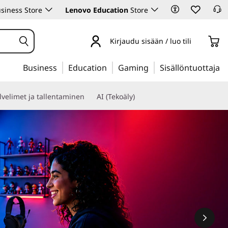
siness Store
Lenovo Education
Store
Kirjaudu sisään / luo tili
Business
Education
Gaming
Sisällöntuottaja
lvelimet ja tallentaminen
AI (Tekoäly)