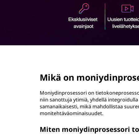
ö
n
page hero 2/3
Mikä on moniydinprose
Moniydinprosessori on tietokoneprosessorit
niin sanottuja ytimiä, yhdellä integroidulla 
samanaikaisesti, mikä mahdollistaa suu
monitehtäväominaisuudet.
Miten moniydinprosessori to