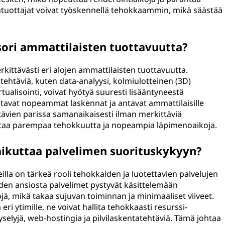
löntuottajat voivat työskennellä tehokkaammin, mikä säästää
ori ammattilaisten tuottavuutta?
kittävästi eri alojen ammattilaisten tuottavuutta.
iä tehtäviä, kuten data-analyysi, kolmiulotteinen (3D)
irtualisointi, voivat hyötyä suuresti lisääntyneestä
stavat nopeammat laskennat ja antavat ammattilaisille
ävien parissa samanaikaisesti ilman merkittäviä
ittaa parempaa tehokkuutta ja nopeampia läpimenoaikoja.
ikuttaa palvelimen suorituskykyyn?
la on tärkeä rooli tehokkaiden ja luotettavien palvelujen
den ansiosta palvelimet pystyvät käsittelemään
 mikä takaa sujuvan toiminnan ja minimaaliset viiveet.
ri ytimille, ne voivat hallita tehokkaasti resurssi-
yselyjä, web-hostingia ja pilvilaskentatehtäviä. Tämä johtaa