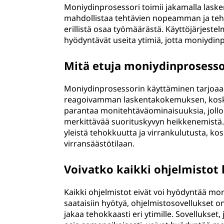
Moniydinprosessori toimii jakamalla lasken
mahdollistaa tehtävien nopeamman ja teh
erillistä osaa työmäärästä. Käyttöjärjestel
hyödyntävät useita ytimiä, jotta moniydin
Mitä etuja moniydinprosesso
Moniydinprosessorin käyttäminen tarjoaa 
reagoivamman laskentakokemuksen, koska t
parantaa monitehtäväominaisuuksia, jolloin
merkittävää suorituskyvyn heikkenemistä.
yleistä tehokkuutta ja virrankulutusta, ko
virransäästötilaan.
Voivatko kaikki ohjelmistot
Kaikki ohjelmistot eivät voi hyödyntää mon
saataisiin hyötyä, ohjelmistosovellukset on
jakaa tehokkaasti eri ytimille. Sovellukset,