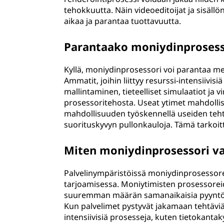
tehokkuutta. Näin videoeditoijat ja sisäl
aikaa ja parantaa tuottavuutta.
Parantaako moniydinprosess
Kyllä, moniydinprosessori voi parantaa mer
Ammatit, joihin liittyy resurssi-intensiivis
mallintaminen, tieteelliset simulaatiot ja v
prosessoritehosta. Useat ytimet mahdolli
mahdollisuuden työskennellä useiden teht
suorituskyvyn pullonkauloja. Tämä tarko
Miten moniydinprosessori va
Palvelinympäristöissä moniydinprosessoreil
tarjoamisessa. Moniytimisten prosessorei
suuremman määrän samanaikaisia pyyntöjä,
Kun palvelimet pystyvät jakamaan tehtäviä e
intensiivisiä prosesseja, kuten tietokantak