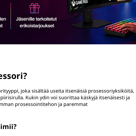
ssori?
yyppi, joka sisältää useita itsenäisiä prosessoriyksiköitä,
piirisirulla. Kukin ydin voi suorittaa käskyjä itsenäisesti ja
remman prosessointitehon ja paremmat
imii?