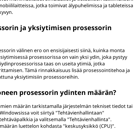
iililaitteissa, jotka toimivat älypuhelimissa ja tableteissa
kyvyn.
sorin ja yksiytimisen prosessorin
sorin välinen ero on ensisijaisesti siinä, kuinka monta
siytimisessä prosessorissa on vain yksi ydin, joka pystyy
ydinprosessorissa taas on useita ytimiä, jotka
ittamisen. Tämä rinnakkaisuus lisää prosessointitehoa ja
tuna yksiytimisiin prosessoreihin.
oneen prosessorin ydinten määrän?
mien määrän tarkistamalla järjestelmän tekniset tiedot tai
Windowsissa voit siirtyä "Tehtävienhallintaan"
ehtäväpalkkia ja valitsemalla "Tehtävienhallinta".
n määrän luettelon kohdasta "keskusyksikkö (CPU)".