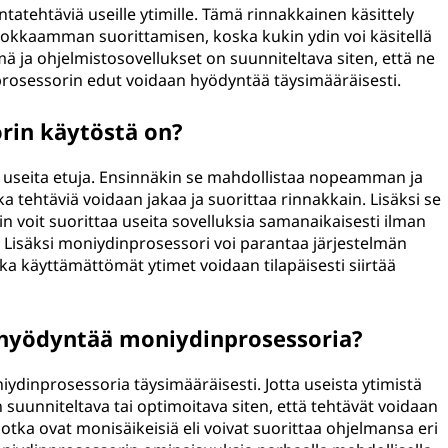
tatehtäviä useille ytimille. Tämä rinnakkainen käsittely
okkaamman suorittamisen, koska kukin ydin voi käsitellä
mä ja ohjelmistosovellukset on suunniteltava siten, että ne
prosessorin edut voidaan hyödyntää täysimääräisesti.
rin käytöstä on?
useita etuja. Ensinnäkin se mahdollistaa nopeamman ja
ehtäviä voidaan jakaa ja suorittaa rinnakkain. Lisäksi se
 voit suorittaa useita sovelluksia samanaikaisesti ilman
 Lisäksi moniydinprosessori voi parantaa järjestelmän
ska käyttämättömät ytimet voidaan tilapäisesti siirtää
 hyödyntää moniydinprosessoria?
iydinprosessoria täysimääräisesti. Jotta useista ytimistä
 suunniteltava tai optimoitava siten, että tehtävät voidaan
 jotka ovat monisäikeisiä eli voivat suorittaa ohjelmansa eri