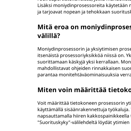
Lisäksi moniydinprosessoreita käytetään mob
ja tarjoavat nopean ja tehokkaan suoritus
Mitä eroa on moniydinproses
välillä?
Moniydinprosessorin ja yksiytimisen proses
itsenäistä prosessoriyksikköä niissä on. Yk
suorittamaan käskyjä yksi kerrallaan. Moni
mahdollistavat ohjeiden rinnakkaisen suor
parantaa monitehtäväominaisuuksia verrat
Miten voin määrittää tietok
Voit määrittää tietokoneen prosessorin yti
käyttämällä sisäänrakennettuja työkaluja. 
napsauttamalla hiiren kakkospainikkeella t
"Suorituskyky"-välilehdeltä löydät ytimie