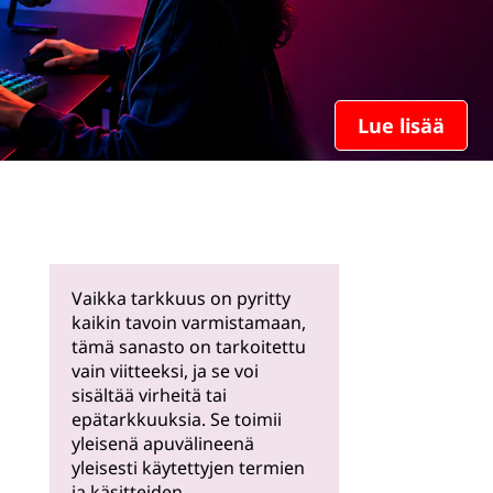
Lue lisää
Vaikka tarkkuus on pyritty
kaikin tavoin varmistamaan,
tämä sanasto on tarkoitettu
vain viitteeksi, ja se voi
sisältää virheitä tai
epätarkkuuksia. Se toimii
yleisenä apuvälineenä
yleisesti käytettyjen termien
ja käsitteiden