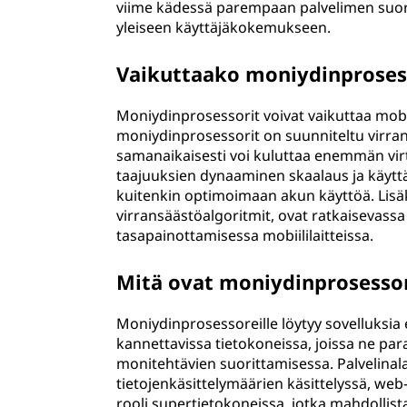
viime kädessä parempaan palvelimen suo
yleiseen käyttäjäkokemukseen.
Vaikuttaako moniydinprosess
Moniydinprosessorit voivat vaikuttaa mobi
moniydinprosessorit on suunniteltu virra
samanaikaisesti voi kuluttaa enemmän virt
taajuuksien dynaaminen skaalaus ja käyttä
kuitenkin optimoimaan akun käyttöä. Lisäks
virransäästöalgoritmit, ovat ratkaisevass
tasapainottamisessa mobiililaitteissa.
Mitä ovat moniydinprosessor
Moniydinprosessoreille löytyy sovelluksia er
kannettavissa tietokoneissa, joissa ne par
monitehtävien suorittamisessa. Palvelinal
tietojenkäsittelymäärien käsittelyssä, web
rooli supertietokoneissa, jotka mahdollist