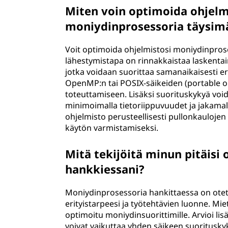
Miten voin optimoida ohje
moniydinprosessoria täysimä
Voit optimoida ohjelmistosi moniydinproses
lähestymistapa on rinnakkaistaa laskentain
jotka voidaan suorittaa samanaikaisesti eri
OpenMP:n tai POSIX-säikeiden (portable o
toteuttamiseen. Lisäksi suorituskykyä voi
minimoimalla tietoriippuvuudet ja jakamall
ohjelmisto perusteellisesti pullonkaulojen
käytön varmistamiseksi.
Mitä tekijöitä minun pitäis
hankkiessani?
Moniydinprosessoria hankittaessa on otet
erityistarpeesi ja työtehtävien luonne. Mie
optimoitu moniydinsuorittimille. Arvioi lisä
voivat vaikuttaa yhden säikeen suoritusky