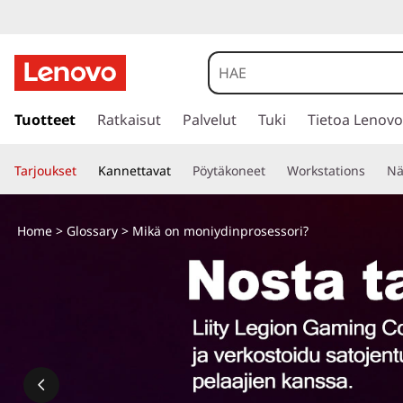
s
i
Tuotteet
Ratkaisut
Palvelut
Tuki
Tietoa Lenovo
i
r
Tarjoukset
Kannettavat
Pöytäkoneet
Workstations
Nä
r
y
p
Home
>
Glossary
> Mikä on moniydinprosessori?
ä
ä
s
i
s
ä
l
t
ö