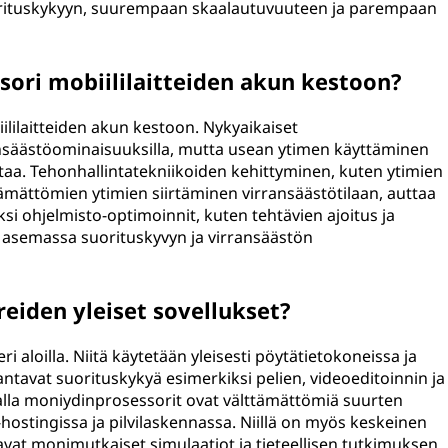
rituskykyyn, suurempaan skaalautuvuuteen ja parempaan
ori mobiililaitteiden akun kestoon?
ililaitteiden akun kestoon. Nykyaikaiset
nsäästöominaisuuksilla, mutta usean ytimen käyttäminen
aa. Tehonhallintatekniikoiden kehittyminen, kuten ytimien
mättömien ytimien siirtäminen virransäästötilaan, auttaa
i ohjelmisto-optimoinnit, kuten tehtävien ajoitus ja
a asemassa suorituskyvyn ja virransäästön
eiden yleiset sovellukset?
i aloilla. Niitä käytetään yleisesti pöytätietokoneissa ja
antavat suorituskykyä esimerkiksi pelien, videoeditoinnin ja
alla moniydinprosessorit ovat välttämättömiä suurten
-hostingissa ja pilvilaskennassa. Niillä on myös keskeinen
avat monimutkaiset simulaatiot ja tieteellisen tutkimuksen.