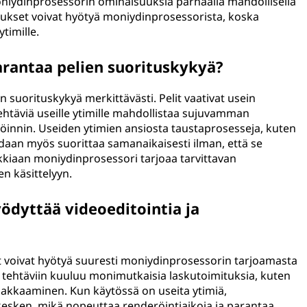
oniydinprosessorin ominaisuuksia parhaalla mahdollisella
llukset voivat hyötyä moniydinprosessorista, koska
ytimille.
rantaa pelien suorituskykyä?
 suorituskykyä merkittävästi. Pelit vaativat usein
tehtäviä useille ytimille mahdollistaa sujuvamman
innin. Useiden ytimien ansiosta taustaprosesseja, kuten
oidaan myös suorittaa samanaikaisesti ilman, että se
ikkiaan moniydinprosessori tarjoaa tarvittavan
n käsittelyyn.
ödyttää videoeditointia ja
vät voivat hyötyä suuresti moniydinprosessorin tarjoamasta
tehtäviin kuuluu monimutkaisia laskutoimituksia, kuten
akkaaminen. Kun käytössä on useita ytimiä,
kesken, mikä nopeuttaa renderöintiaikoja ja parantaa