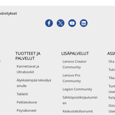
päivitykset
TUOTTEET JA
LISÄPALVELUT
ASI
PALVELUT
r
Lenovo Creator
Ota
Kannettavat ja
Community
Tuki
Ultrabookit
Lenovo Pro
Tila
Älykkäämpää tekoälyä
Community
sinulle
Tuot
Legion Community
Usei
Tabletit
Sähköpostikirjautumin
kys
Pelitietokone
en
Osto
Pöytäkoneet
Keskustelufoorumit
Usei