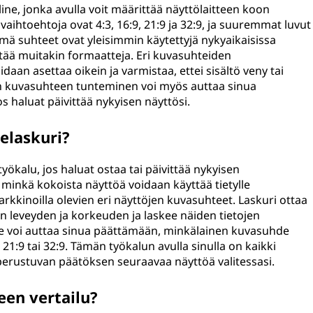
e, jonka avulla voit määrittää näyttölaitteen koon
vaihtoehtoja ovat 4:3, 16:9, 21:9 ja 32:9, ja suuremmat luvut
mä suhteet ovat yleisimmin käytettyjä nykyaikaisissa
ttää muitakin formaatteja. Eri kuvasuhteiden
aan asettaa oikein ja varmistaa, ettei sisältö veny tai
tön kuvasuhteen tunteminen voi myös auttaa sinua
 haluat päivittää nykyisen näyttösi.
elaskuri?
ökalu, jos haluat ostaa tai päivittää nykyisen
 minkä kokoista näyttöä voidaan käyttää tietylle
kkinoilla olevien eri näyttöjen kuvasuhteet. Laskuri ottaa
n leveyden ja korkeuden ja laskee näiden tietojen
 Se voi auttaa sinua päättämään, minkälainen kuvasuhde
, 21:9 tai 32:9. Tämän työkalun avulla sinulla on kaikki
n perustuvan päätöksen seuraavaa näyttöä valitessasi.
en vertailu?