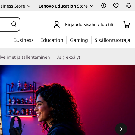
siness Store
Lenovo Education
Store
Kirjaudu sisään / luo tili
Business
Education
Gaming
Sisällöntuottaja
lvelimet ja tallentaminen
AI (Tekoäly)