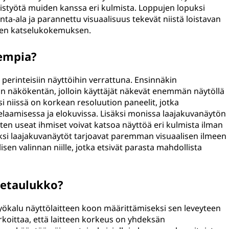
eistyötä muiden kanssa eri kulmista. Loppujen lopuksi
ta-ala ja parannettu visuaalisuus tekevät niistä loistavan
lisen katselukokemuksen.
empia?
 perinteisiin näyttöihin verrattuna. Ensinnäkin
an näkökentän, jolloin käyttäjät näkevät enemmän näytöllä
ksi niissä on korkean resoluution paneelit, jotka
aamisessa ja elokuvissa. Lisäksi monissa laajakuvanäytön
ten useat ihmiset voivat katsoa näyttöä eri kulmista ilman
puksi laajakuvanäytöt tarjoavat paremman visuaalisen ilmeen
sen valinnan niille, jotka etsivät parasta mahdollista
detaulukko?
ökalu näyttölaitteen koon määrittämiseksi sen leveyteen
rkoittaa, että laitteen korkeus on yhdeksän