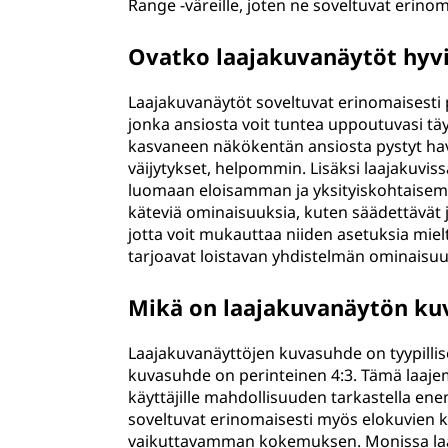
Range -väreille, joten ne soveltuvat erino
Ovatko laajakuvanäytöt hyv
Laajakuvanäytöt soveltuvat erinomaisesti
jonka ansiosta voit tuntea uppoutuvasi tä
kasvaneen näkökentän ansiosta pystyt hav
väijytykset, helpommin. Lisäksi laajakuviss
luomaan eloisamman ja yksityiskohtaisemm
käteviä ominaisuuksia, kuten säädettävät j
jotta voit mukauttaa niiden asetuksia mie
tarjoavat loistavan yhdistelmän ominaisuuks
Mikä on laajakuvanäytön ku
Laajakuvanäyttöjen kuvasuhde on tyypillise
kuvasuhde on perinteinen 4:3. Tämä laaj
käyttäjille mahdollisuuden tarkastella ene
soveltuvat erinomaisesti myös elokuvien kat
vaikuttavamman kokemuksen. Monissa laaj