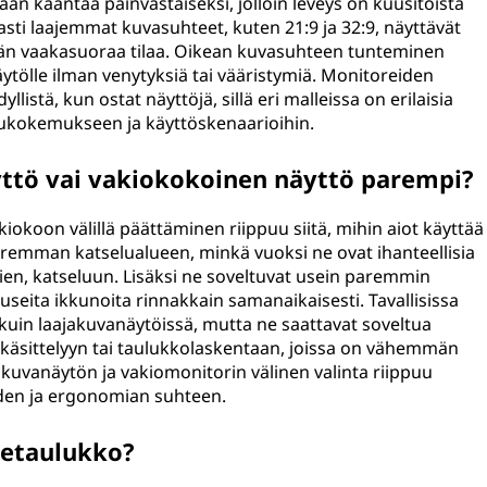
 kääntää päinvastaiseksi, jolloin leveys on kuusitoista
i laajemmat kuvasuhteet, kuten 21:9 ja 32:9, näyttävät
n vaakasuoraa tilaa. Oikean kuvasuhteen tunteminen
ytölle ilman venytyksiä tai vääristymiä. Monitoreiden
stä, kun ostat näyttöjä, sillä eri malleissa on erilaisia
elukokemukseen ja käyttöskenaarioihin.
ttö vai vakiokokoinen näyttö parempi?
okoon välillä päättäminen riippuu siitä, mihin aiot käyttää
uremman katselualueen, minkä vuoksi ne ovat ihanteellisia
lien, katseluun. Lisäksi ne soveltuvat usein paremmin
useita ikkunoita rinnakkain samanaikaisesti. Tavallisissa
kuin laajakuvanäytöissä, mutta ne saattavat soveltua
nkäsittelyyn tai taulukkolaskentaan, joissa on vähemmän
akuvanäytön ja vakiomonitorin välinen valinta riippuu
uuden ja ergonomian suhteen.
detaulukko?