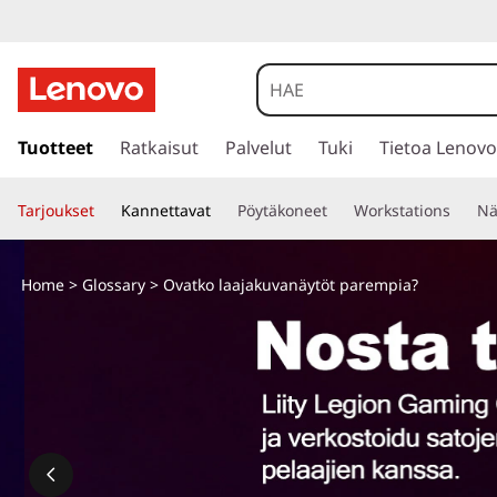
s
i
Tuotteet
Ratkaisut
Palvelut
Tuki
Tietoa Lenovo
i
r
Tarjoukset
Kannettavat
Pöytäkoneet
Workstations
Nä
r
y
p
Home
>
Glossary
> Ovatko laajakuvanäytöt parempia?
ä
ä
s
i
s
ä
l
t
ö