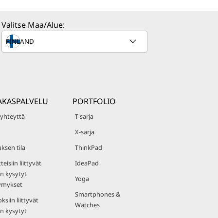
Valitse Maa/Alue:
AKASPALVELU
PORTFOLIO
 yhteyttä
T-sarja
X-sarja
uksen tila
ThinkPad
teisiin liittyvät
IdeaPad
n kysytyt
Yoga
ymykset
Smartphones &
ksiin liittyvät
Watches
n kysytyt