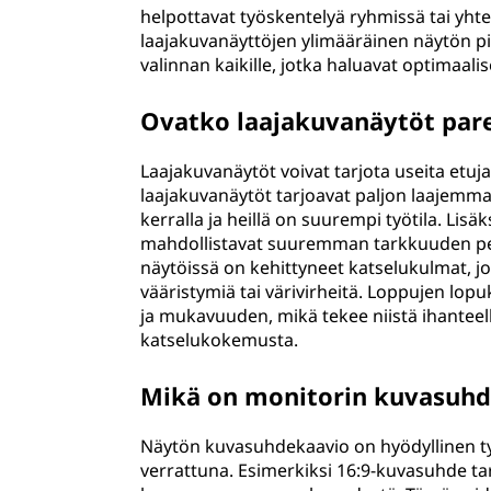
helpottavat työskentelyä ryhmissä tai yht
laajakuvanäyttöjen ylimääräinen näytön pin
valinnan kaikille, jotka haluavat optimaa
Ovatko laajakuvanäytöt par
Laajakuvanäytöt voivat tarjota useita etuja
laajakuvanäytöt tarjoavat paljon laajemm
kerralla ja heillä on suurempi työtila. Lisä
mahdollistavat suuremman tarkkuuden pel
näytöissä on kehittyneet katselukulmat, jo
vääristymiä tai värivirheitä. Loppujen lo
ja mukavuuden, mikä tekee niistä ihanteelli
katselukokemusta.
Mikä on monitorin kuvasuh
Näytön kuvasuhdekaavio on hyödyllinen ty
verrattuna. Esimerkiksi 16:9-kuvasuhde ta