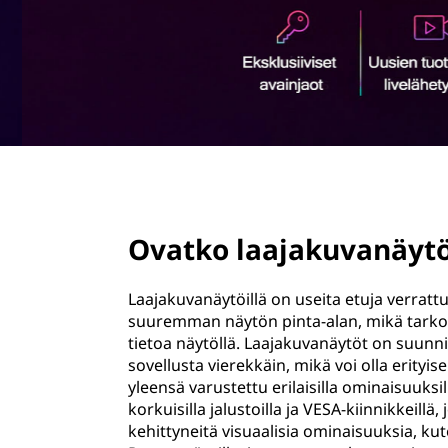
ö
n
page hero 2/3
Ovatko laajakuvanäyt
Laajakuvanäytöillä on useita etuja verratt
suuremman näytön pinta-alan, mikä tarkoit
tietoa näytöllä. Laajakuvanäytöt on suunnit
sovellusta vierekkäin, mikä voi olla erityi
yleensä varustettu erilaisilla ominaisuuksi
korkuisilla jalustoilla ja VESA-kiinnikkeill
kehittyneitä visuaalisia ominaisuuksia, ku