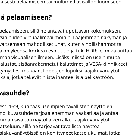
maisesti pelaamiseen tai multimediasisällön luomiseen.
iä pelaamiseen?
 pelaamiseen, sillä ne antavat upottavan kokemuksen,
ysin niiden virtuaalimaailmoihin. Laajemman näkymän ja
aitsemaan mahdolliset uhat, kuten vihollishahmot tai
a on yleensä korkea resoluutio ja tuki HDR:lle, mikä auttaa
an visuaalisen ilmeen. Lisäksi niissä on usein muita
alustat, sisäänrakennetut kaiuttimet ja VESA-kiinnikkeet,
ltymystesi mukaan. Loppujen lopuksi laajakuvanäytöt
ia, jotka tekevät niistä ihanteellisia pelikäyttöön.
vasuhde?
sti 16:9, kun taas useimpien tavallisten näyttöjen
empi kuvasuhde tarjoaa enemmän vaakatilaa ja antaa
mmän sisältöä näytöllä kerralla. Laajakuvanäytöt
seluun, sillä ne tarjoavat tavallista näyttöä
akuvanäytöissä on kehittyneet katselukulmat, jotka