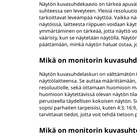
Näytön kuvasuhdekaavio on tärkeä apuvälin
suhteessa sen leveyteen. Yleisiä resoluutio
tarkoittavat leveämpää näyttöä. Vaikka nä
näytöissä, laitteesta riippuen voidaan käy
ymmärtäminen on tärkeää, jotta näyttö void
vääristy, kun se näytetään näytöllä. Näy
päättämään, minkä näytön haluat ostaa, jos
Mikä on monitorin kuvasuhd
Näytön kuvasuhdelaskuri on välttämätön ty
näyttölaitteensa. Se auttaa määrittämään,
resoluutiolle, sekä ottamaan huomioon mar
huomioon käytettävissä olevan näytön tila
perusteella täydellisen kokoisen näytön.
sopisi parhaiten tarpeisiisi, kuten 4:3, 16:9
tarvittavat tiedot, jotta voit tehdä tietoo
Mikä on monitorin kuvasuhte