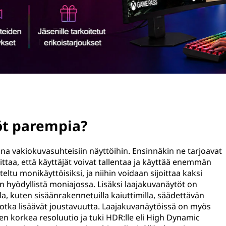
öt parempia?
una vakiokuvasuhteisiin näyttöihin. Ensinnäkin ne tarjoavat
taa, että käyttäjät voivat tallentaa ja käyttää enemmän
eltu monikäyttöisiksi, ja niihin voidaan sijoittaa kaksi
sen hyödyllistä moniajossa. Lisäksi laajakuvanäytöt on
lla, kuten sisäänrakennetuilla kaiuttimilla, säädettävän
ä, jotka lisäävät joustavuutta. Laajakuvanäytöissä on myös
ten korkea resoluutio ja tuki HDR:lle eli High Dynamic