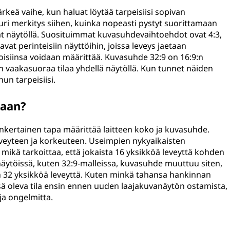
keä vaihe, kun haluat löytää tarpeisiisi sopivan
suuri merkitys siihen, kuinka nopeasti pystyt suorittamaan
vät näytöllä. Suosituimmat kuvasuhdevaihtoehdot ovat 4:3,
avat perinteisiin näyttöihin, joissa leveys jaetaan
toisiinsa voidaan määrittää. Kuvasuhde 32:9 on 16:9:n
n vaakasuoraa tilaa yhdellä näytöllä. Kun tunnet näiden
nun tarpeisiisi.
taan?
nkertainen tapa määrittää laitteen koko ja kuvasuhde.
eveyteen ja korkeuteen. Useimpien nykyaikaisten
 mikä tarkoittaa, että jokaista 16 yksikköä leveyttä kohden
 näytöissä, kuten 32:9-malleissa, kuvasuhde muuttuu siten,
on 32 yksikköä leveyttä. Kuten minkä tahansa hankinnan
sä oleva tila ensin ennen uuden laajakuvanäytön ostamista,
 ja ongelmitta.