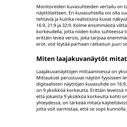
Monitoreiden kuvasuhteiden vertailu on tär
näyttölaitteen. Eri kuvasuhteilla voi olla 
tehtäviä ja kuinka realistisina kuvat näky
16:9, 21:9 ja 32:9. Kolme ensimmäistä viitta
korkeudella, jotta niiden koko suhteessa 
erittäin leveä versio, joka tarjoaa enemmä
erot, voit löytää parhaan ratkaisun juuri si
Miten laajakuvanäytöt mita
Laajakuvanäyttöjen mittaamisessa on yksi
Mittaukset perustuvat näytön fyysiseen l
digitaalisten näyttöjen kuvasuhde on 16:9,
on 9 yksikköä korkeutta. Erittäin leveissä
että jokaista 9 yksikköä korkeutta kohti 
yhteydessä, on tärkeää mitata käytettävis
jotta voit varmistaa, että se sopii kunnolla