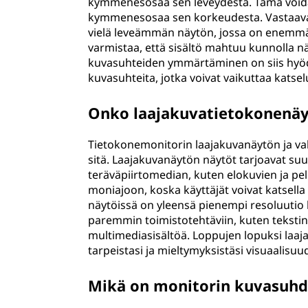
kymmenesosaa sen leveydestä. Tämä voidaan
kymmenesosaa sen korkeudesta. Vastaavast
vielä leveämmän näytön, jossa on enemmä
varmistaa, että sisältö mahtuu kunnolla nä
kuvasuhteiden ymmärtäminen on siis hyödylli
kuvasuhteita, jotka voivat vaikuttaa kats
Onko laajakuvatietokonenäy
Tietokonemonitorin laajakuvanäytön ja vaki
sitä. Laajakuvanäytön näytöt tarjoavat su
teräväpiirtomedian, kuten elokuvien ja pe
moniajoon, koska käyttäjät voivat katsella 
näytöissä on yleensä pienempi resoluutio 
paremmin toimistotehtäviin, kuten teksti
multimediasisältöä. Loppujen lopuksi laaj
tarpeistasi ja mieltymyksistäsi visuaalis
Mikä on monitorin kuvasuh