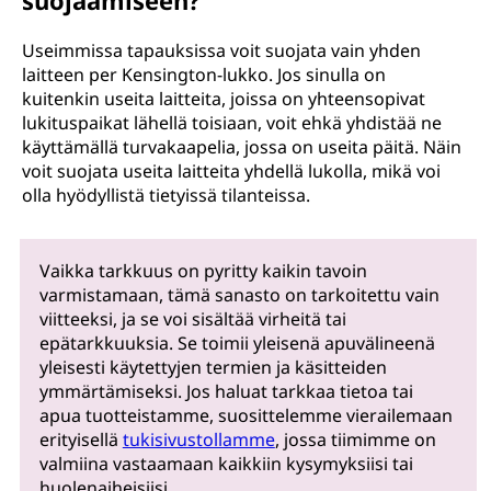
suojaamiseen?
Useimmissa tapauksissa voit suojata vain yhden
laitteen per Kensington-lukko. Jos sinulla on
kuitenkin useita laitteita, joissa on yhteensopivat
lukituspaikat lähellä toisiaan, voit ehkä yhdistää ne
käyttämällä turvakaapelia, jossa on useita päitä. Näin
voit suojata useita laitteita yhdellä lukolla, mikä voi
olla hyödyllistä tietyissä tilanteissa.
Vaikka tarkkuus on pyritty kaikin tavoin
varmistamaan, tämä sanasto on tarkoitettu vain
viitteeksi, ja se voi sisältää virheitä tai
epätarkkuuksia. Se toimii yleisenä apuvälineenä
yleisesti käytettyjen termien ja käsitteiden
ymmärtämiseksi. Jos haluat tarkkaa tietoa tai
apua tuotteistamme, suosittelemme vierailemaan
erityisellä
tukisivustollamme
, jossa tiimimme on
valmiina vastaamaan kaikkiin kysymyksiisi tai
huolenaiheisiisi.