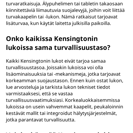
turvaratkaisuja. Älypuhelimen tai tabletin takaosaan
kiinnitettäviä liimautuvia suojalevyjä, joihin voit liittää
turvakaapelin tai -lukon. Nämä ratkaisut tarjoavat
lisäturvaa, kun käytät laitetta julkisilla paikoilla.
Onko kaikissa Kensingtonin
lukoissa sama turvallisuustaso?
Kaikki Kensingtonin lukot eivät tarjoa samaa
turvallisuustasoa. Joissakin lukoissa voi olla
lisäominaisuuksia tai -mekanismeja, jotka tarjoavat
korkeamman suojaustason. Ennen kuin ostat lukon,
lue arvosteluja ja tarkista lukon tekniset tiedot
varmistaaksesi, että se vastaa
turvallisuusvaatimuksiasi. Korkealuokkaisemmissa
lukoissa on usein vahvemmat kaapelit, peukaloinnin
kestävät mallit tai integroidut hälytysjärjestelmät,
jotka parantavat turvallisuutta.