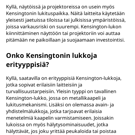
Kyllä, näytöissä ja projektoreissa on usein myös
Kensingtonin lukituspaikka. Näitä laitteita käytetään
yleisesti jaetuissa tiloissa tai julkisissa ympäristöissä,
joissa varkausriski on suurempi. Kensington-lukon
kiinnittäminen näyttöön tai projektoriin voi auttaa
pitämään ne paikoillaan ja suojaamaan investointisi.
Onko Kensingtonin lukkoja
erityyppisiä?
Kyllä, saatavilla on erityyppisiä Kensington-lukkoja,
jotka sopivat erilaisiin laitteisiin ja
turvallisuustarpeisiin. Yleisin tyyppi on tavallinen
Kensington-lukko, jossa on metallikaapeli ja
lukitusmekanismi. Lisäksi on olemassa avain- ja
yhdistelmälukkoja, jotka tarjoavat erilaisia
menetelmiä kaapelin varmistamiseen. Joissakin
lukoissa on myös hälytysominaisuudet, jotka
hälyttävät, jos joku yrittää peukaloida tai poistaa