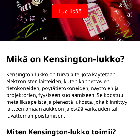
i
Lue lisää
n
g
t
o
Mikä on Kensington-lukko?
n
Kensington-lukko on turvalaite, jota käytetään
i
elektronisten laitteiden, kuten kannettavien
tietokoneiden, pöytätietokoneiden, näyttöjen ja
n
projektorien, fyysiseen suojaamiseen. Se koostuu
metallikaapelista ja pienestä lukosta, joka kiinnittyy
l
laitteen omaan aukkoon ja estää varkauden tai
luvattoman poistamisen.
u
Miten Kensington-lukko toimii?
k