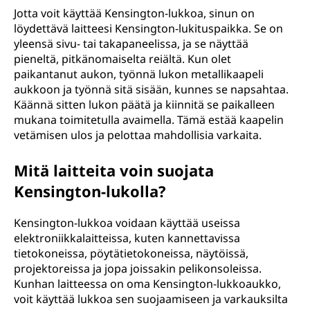
k
Jotta voit käyttää Kensington-lukkoa, sinun on
löydettävä laitteesi Kensington-lukituspaikka. Se on
o
yleensä sivu- tai takapaneelissa, ja se näyttää
pieneltä, pitkänomaiselta reiältä. Kun olet
?
paikantanut aukon, työnnä lukon metallikaapeli
aukkoon ja työnnä sitä sisään, kunnes se napsahtaa.
Käännä sitten lukon päätä ja kiinnitä se paikalleen
mukana toimitetulla avaimella. Tämä estää kaapelin
vetämisen ulos ja pelottaa mahdollisia varkaita.
Mitä laitteita voin suojata
Kensington-lukolla?
Kensington-lukkoa voidaan käyttää useissa
elektroniikkalaitteissa, kuten kannettavissa
tietokoneissa, pöytätietokoneissa, näytöissä,
projektoreissa ja jopa joissakin pelikonsoleissa.
Kunhan laitteessa on oma Kensington-lukkoaukko,
voit käyttää lukkoa sen suojaamiseen ja varkauksilta