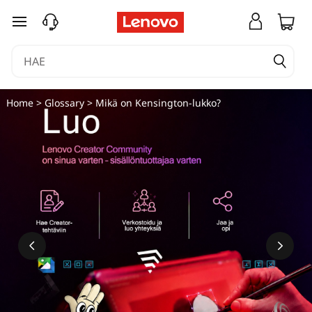
M
siirry pääsisältöön
i
k
ä
Home
>
Glossary
> Mikä on Kensington-lukko?
o
n
K
e
n
s