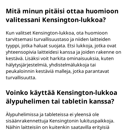
Mitä minun pitäisi ottaa huomioon
valitessani Kensington-lukkoa?
Kun valitset Kensington-lukkoa, ota huomioon
tarvitsemasi turvallisuustaso ja niiden laitteiden
tyyppi, jotka haluat suojata. Etsi lukkoja, jotka ovat
yhteensopivia laitteidesi kanssa ja joiden rakenne on
kestävä. Lisäksi voit harkita ominaisuuksia, kuten
hälytysjärjestelmiä, yhdistelmälukkoja tai
peukaloinnin kestäviä malleja, jotka parantavat
turvallisuutta.
Voinko käyttää Kensington-lukkoa
älypuhelimen tai tabletin kanssa?
Älypuhelimissa ja tableteissa ei yleensä ole
sisäänrakennettuja Kensingtonin lukituspaikkoja.
Näihin laitteisiin on kuitenkin saatavilla erityisiä