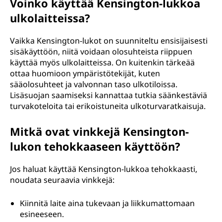
Voinko käyttää Kensington-lukkoa
ulkolaitteissa?
Vaikka Kensington-lukot on suunniteltu ensisijaisesti
sisäkäyttöön, niitä voidaan olosuhteista riippuen
käyttää myös ulkolaitteissa. On kuitenkin tärkeää
ottaa huomioon ympäristötekijät, kuten
sääolosuhteet ja valvonnan taso ulkotiloissa.
Lisäsuojan saamiseksi kannattaa tutkia säänkestäviä
turvakoteloita tai erikoistuneita ulkoturvaratkaisuja.
Mitkä ovat vinkkejä Kensington-
lukon tehokkaaseen käyttöön?
Jos haluat käyttää Kensington-lukkoa tehokkaasti,
noudata seuraavia vinkkejä:
Kiinnitä laite aina tukevaan ja liikkumattomaan
esineeseen.