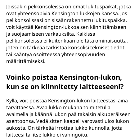
Joissakin pelikonsoleissa on omat lukituspaikat, jotka
ovat yhteensopivia Kensington-lukkojen kanssa. Jos
pelikonsolissasi on sisäänrakennettu lukituspaikka,
voit käyttää Kensington-lukkoa sen kiinnittämiseen
ja suojaamiseen varkauksilta. Kaikissa
pelikonsoleissa ei kuitenkaan ole tätä ominaisuutta,
joten on tärkeää tarkistaa konsolisi tekniset tiedot
tai kääntyä osoitteessa yhteensopivuuden
määrittämiseksi.
Voinko poistaa Kensington-lukon,
kun se on kiinnitetty laitteeseeni?
Kyllä, voit poistaa Kensington-lukon laitteestasi aina
tarvittaessa. Avaa lukko mukana toimitetulla
avaimella ja käännä lukon pää takaisin alkuperäiseen
asentoonsa. Vedä sitten kaapeli varovasti ulos lukon
aukosta. On tärkeää irrottaa lukko kunnolla, jotta
laitteesi tai itse lukko ei vahingoitu.