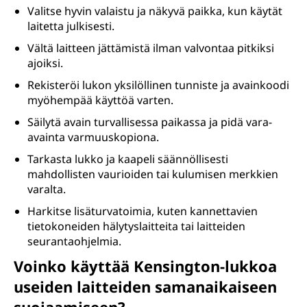
Valitse hyvin valaistu ja näkyvä paikka, kun käytät
laitetta julkisesti.
Vältä laitteen jättämistä ilman valvontaa pitkiksi
ajoiksi.
Rekisteröi lukon yksilöllinen tunniste ja avainkoodi
myöhempää käyttöä varten.
Säilytä avain turvallisessa paikassa ja pidä vara-
avainta varmuuskopiona.
Tarkasta lukko ja kaapeli säännöllisesti
mahdollisten vaurioiden tai kulumisen merkkien
varalta.
Harkitse lisäturvatoimia, kuten kannettavien
tietokoneiden hälytyslaitteita tai laitteiden
seurantaohjelmia.
Voinko käyttää Kensington-lukkoa
useiden laitteiden samanaikaiseen