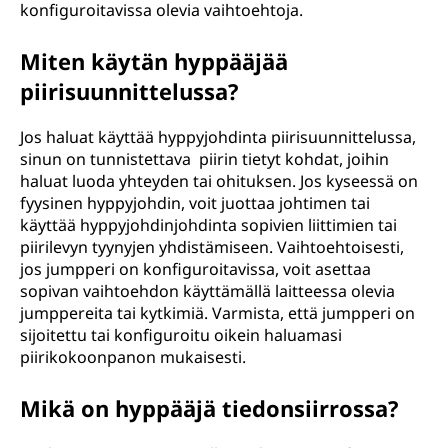
konfiguroitavissa olevia vaihtoehtoja.
Miten käytän hyppääjää
piirisuunnittelussa?
Jos haluat käyttää hyppyjohdinta piirisuunnittelussa,
sinun on tunnistettava piirin tietyt kohdat, joihin
haluat luoda yhteyden tai ohituksen. Jos kyseessä on
fyysinen hyppyjohdin, voit juottaa johtimen tai
käyttää hyppyjohdinjohdinta sopivien liittimien tai
piirilevyn tyynyjen yhdistämiseen. Vaihtoehtoisesti,
jos jumpperi on konfiguroitavissa, voit asettaa
sopivan vaihtoehdon käyttämällä laitteessa olevia
jumppereita tai kytkimiä. Varmista, että jumpperi on
sijoitettu tai konfiguroitu oikein haluamasi
piirikokoonpanon mukaisesti.
Mikä on hyppääjä tiedonsiirrossa?