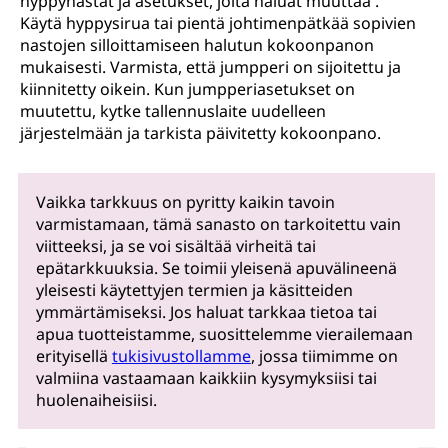
hyppynastat ja asetukset, joita haluat muuttaa .
Käytä hyppysirua tai pientä johtimenpätkää sopivien
nastojen silloittamiseen halutun kokoonpanon
mukaisesti. Varmista, että jumpperi on sijoitettu ja
kiinnitetty oikein. Kun jumpperiasetukset on
muutettu, kytke tallennuslaite uudelleen
järjestelmään ja tarkista päivitetty kokoonpano.
Vaikka tarkkuus on pyritty kaikin tavoin
varmistamaan, tämä sanasto on tarkoitettu vain
viitteeksi, ja se voi sisältää virheitä tai
epätarkkuuksia. Se toimii yleisenä apuvälineenä
yleisesti käytettyjen termien ja käsitteiden
ymmärtämiseksi. Jos haluat tarkkaa tietoa tai
apua tuotteistamme, suosittelemme vierailemaan
erityisellä
tukisivustollamme
, jossa tiimimme on
valmiina vastaamaan kaikkiin kysymyksiisi tai
huolenaiheisiisi.