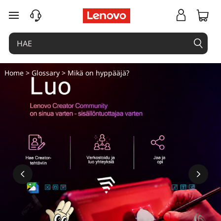
M
siirry pääsisältöön
i
k
ä
Home
>
Glossary
> Mikä on hyppääjä?
o
n
j
u
m
p