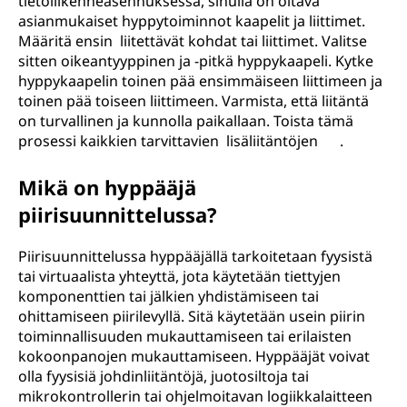
tietoliikenneasennuksessa, sinulla on oltava
asianmukaiset hyppytoiminnot kaapelit ja liittimet.
Määritä ensin liitettävät kohdat tai liittimet. Valitse
sitten oikeantyyppinen ja -pitkä hyppykaapeli. Kytke
hyppykaapelin toinen pää ensimmäiseen liittimeen ja
toinen pää toiseen liittimeen. Varmista, että liitäntä
on turvallinen ja kunnolla paikallaan. Toista tämä
prosessi kaikkien tarvittavien lisäliitäntöjen .
Mikä on hyppääjä
piirisuunnittelussa?
Piirisuunnittelussa hyppääjällä tarkoitetaan fyysistä
tai virtuaalista yhteyttä, jota käytetään tiettyjen
komponenttien tai jälkien yhdistämiseen tai
ohittamiseen piirilevyllä. Sitä käytetään usein piirin
toiminnallisuuden mukauttamiseen tai erilaisten
kokoonpanojen mukauttamiseen. Hyppääjät voivat
olla fyysisiä johdinliitäntöjä, juotosiltoja tai
mikrokontrollerin tai ohjelmoitavan logiikkalaitteen