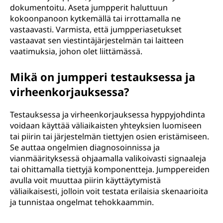
dokumentoitu. Aseta jumpperit haluttuun
kokoonpanoon kytkemällä tai irrottamalla ne
vastaavasti. Varmista, että jumpperiasetukset
vastaavat sen viestintäjärjestelmän tai laitteen
vaatimuksia, johon olet liittämässä.
Mikä on jumpperi testauksessa ja
virheenkorjauksessa?
Testauksessa ja virheenkorjauksessa hyppyjohdinta
voidaan käyttää väliaikaisten yhteyksien luomiseen
tai piirin tai järjestelmän tiettyjen osien eristämiseen.
Se auttaa ongelmien diagnosoinnissa ja
vianmäärityksessä ohjaamalla valikoivasti signaaleja
tai ohittamalla tiettyjä komponentteja. Jumppereiden
avulla voit muuttaa piirin käyttäytymistä
väliaikaisesti, jolloin voit testata erilaisia skenaarioita
ja tunnistaa ongelmat tehokkaammin.