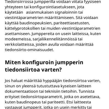
Tiedonsiirrossa jumpperilla voidaan viitata fyysiseen
yhteyteen tai konfigurointiasetukseen, jota
käytetään asianmukaisen signaloinnin tai
viestintäparametrien määrittämiseen. Sitä voidaan
käyttää baudinopeuksien, pariteettiasetusten,
kättelyprotokollien tai muiden viestintäparametrien
asettamiseen. Jumppereita on usein laitteissa, kuten
modeemeissa, sarjaliikenneliitännöissä tai
verkkolaitteissa, joiden avulla voidaan määrittää
tiedonsiirto-ominaisuudet.
Miten konfiguroin jumpperin
tiedonsiirtoa varten?
Jos haluat määrittää hyppääjän tiedonsiirtoa varten,
sinun on yleensä tutustuttava kyseisen laitteen
dokumentaatioon tai teknisiin tietoihin. Tunnista
erityiset tiedonsiirtoparametrit, jotka on asetettava,
kuten baudinopeus tai pariteetti. Etsi laitteesta
vastaavat jumpperit, jotka on usein merkitty tai