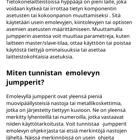
Tietokonelaitteistoissa hyppääjä on pieni laite, joka
voidaan kytkeä tai irrottaa tietyn komponentin
asetusten tai kokoonpanon muuttamiseksi . Sitä
käytetään usein emolevyjen, kiintolevyjen tai optisten
asemien asetusten määrittämiseen. Muuttamalla
jumpperin asentoa voit muuttaa parametreja, kuten
laitteen master/slave-tilaa, ottaa käyttöön tai poistaa
käytöstä tiettyjä ominaisuuksia tai asettaa
laitteistokohtaisia asetuksia.
Miten tunnistan emolevyn
jumpperit?
Emolevyllä jumpperit ovat yleensä pieniä
muovipäällysteisiä nastoja tai metallikoskettimia,
jotka on järjestetty tiettyyn kuvioon. Ne on yleensä
merkitty lyhenteillä tai numeroilla, jotka vastaavat
niiden käyttötarkoitusta. Voit tunnistaa -jumpperit
emolevyn ohjekirjasta tai etsiä merkintöjä nastojen
läheltä. Näissä merkinnöissä on usein ohjeita