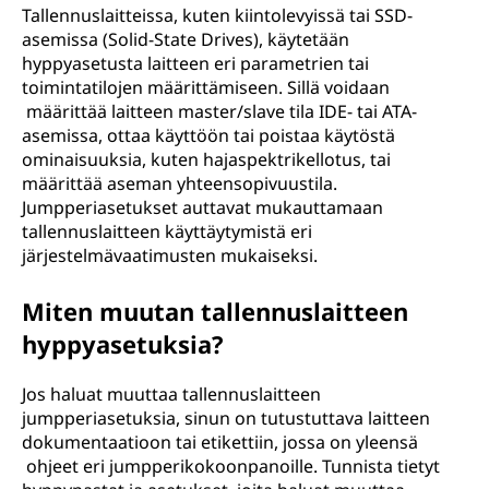
Tallennuslaitteissa, kuten kiintolevyissä tai SSD-
asemissa (Solid-State Drives), käytetään
hyppyasetusta laitteen eri parametrien tai
toimintatilojen määrittämiseen. Sillä voidaan
määrittää laitteen master/slave tila IDE- tai ATA-
asemissa, ottaa käyttöön tai poistaa käytöstä
ominaisuuksia, kuten hajaspektrikellotus, tai
määrittää aseman yhteensopivuustila.
Jumpperiasetukset auttavat mukauttamaan
tallennuslaitteen käyttäytymistä eri
järjestelmävaatimusten mukaiseksi.
Miten muutan tallennuslaitteen
hyppyasetuksia?
Jos haluat muuttaa tallennuslaitteen
jumpperiasetuksia, sinun on tutustuttava laitteen
dokumentaatioon tai etikettiin, jossa on yleensä
ohjeet eri jumpperikokoonpanoille. Tunnista tietyt