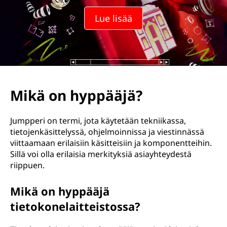
p
Lue lisää
e
r
i
?
Mikä on hyppääjä?
Jumpperi on termi, jota käytetään tekniikassa,
tietojenkäsittelyssä, ohjelmoinnissa ja viestinnässä
viittaamaan erilaisiin käsitteisiin ja komponentteihin.
Sillä voi olla erilaisia merkityksiä asiayhteydestä
riippuen.
Mikä on hyppääjä
tietokonelaitteistossa?