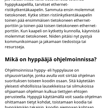
hyppykaapelilla, tarvitset ethernet-
ristikytkentäkaapelin. Sammuta ensin molemmat
tietokoneet. Kytke sitten ristiinkytkentäkaapelin
toinen pää ensimmäisen tietokoneen ethernet-
porttiin ja toinen pää toisen tietokoneen ethernet-
porttiin. Kun kaapeli on kytketty kunnolla, käynnistä
molemmat tietokoneet. Niiden pitäisi nyt pystyä
kommunikoimaan ja jakamaan tiedostoja tai
resursseja.
Mikä on hyppääjä ohjelmoinnissa?
Ohjelmoinnissa hyppy- eli hyppylause on
ohjausvirtaohje, jonka avulla voit siirtää ohjelman
suorituksen toiseen koodin osaan. Sitä käytetään
yleisesti ehdollisissa lausekkeissa tai silmukoissa
ohjaamaan ohjelman kulkua tiettyjen ehtojen
perusteella. Hyppyjä käyttämällä voit saada ohjelman
ohittamaan tietyt kohdat, toistamaan koodia tai
hyppäämään takaisin koodin aiempaan kohtaan.