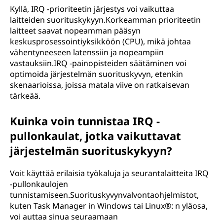
Kyllä, IRQ -prioriteetin järjestys voi vaikuttaa
laitteiden suorituskykyyn.Korkeamman prioriteetin
laitteet saavat nopeamman pääsyn
keskusprosessointiyksikköön (CPU), mikä johtaa
vähentyneeseen latenssiin ja nopeampiin
vastauksiin.IRQ -painopisteiden säätäminen voi
optimoida järjestelmän suorituskyvyn, etenkin
skenaarioissa, joissa matala viive on ratkaisevan
tärkeää.
Kuinka voin tunnistaa IRQ -
pullonkaulat, jotka vaikuttavat
järjestelmän suorituskykyyn?
Voit käyttää erilaisia työkaluja ja seurantalaitteita IRQ
-pullonkaulojen
tunnistamiseen.Suorituskyvynvalvontaohjelmistot,
kuten Task Manager in Windows tai Linux®: n yläosa,
voi auttaa sinua seuraamaan