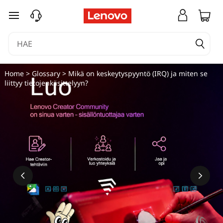
M
siirry pääsisältöön
i
k
ä
Home
>
Glossary
> Mikä on keskeytyspyyntö (IRQ) ja miten se
liittyy tietojenkäsittelyyn?
o
n
k
e
s
k