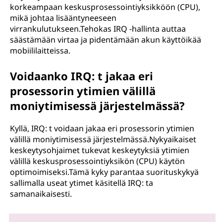
korkeampaan keskusprosessointiyksikköön (CPU),
mikä johtaa lisääntyneeseen
virrankulutukseen.Tehokas IRQ -hallinta auttaa
säästämään virtaa ja pidentämään akun käyttöikää
mobiililaitteissa.
Voidaanko IRQ: t jakaa eri
prosessorin ytimien välillä
moniytimisessä järjestelmässä?
Kyllä, IRQ: t voidaan jakaa eri prosessorin ytimien
välillä moniytimisessä järjestelmässä.Nykyaikaiset
keskeytysohjaimet tukevat keskeytyksiä ytimien
välillä keskusprosessointiyksikön (CPU) käytön
optimoimiseksi.Tämä kyky parantaa suorituskykyä
sallimalla useat ytimet käsitellä IRQ: ta
samanaikaisesti.