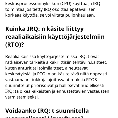
keskusprosessointiyksikön (CPU) käyttöä ja IRQ -
toimintaa.Jos tietty IRQ osoittaa epätavallisen
korkeaa käyttöä, se voi viitata pullonkaulaan.
Kuinka IRQ: n käsite liittyy
reaaliaikaisiin käyttöjärjestelmiin
(RTO)?
Reaaliaikaisissa käyttöjärjestelmissä IRQ: t ovat
ratkaisevan tärkeitä aikakriittisiin tehtäviin.Laitteet,
kuten anturit tai toimilaitteet, aiheuttavat
keskeytyksiä, ja RTO: n on käsiteltävä niitä nopeasti
vastaamaan tiukkoja ajoitusvaatimuksia.RTOS -
suunnittelut priorisoivat ja hallitsevat huolellisesti
IRQ: ta oikea -aikaisten ja ennustettavien vastausten
varmistamiseksi.
Voidaanko IRQ: t suunnitella