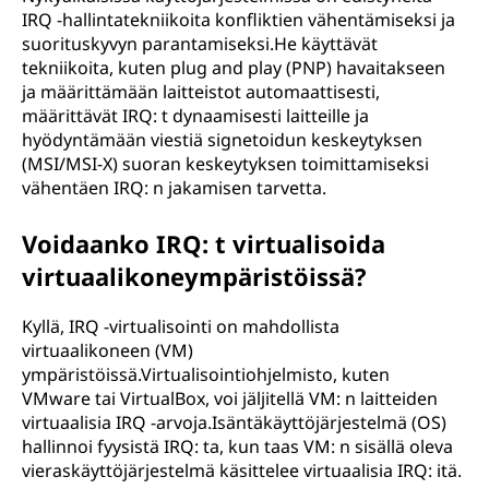
IRQ -hallintatekniikoita konfliktien vähentämiseksi ja
suorituskyvyn parantamiseksi.He käyttävät
tekniikoita, kuten plug and play (PNP) havaitakseen
ja määrittämään laitteistot automaattisesti,
määrittävät IRQ: t dynaamisesti laitteille ja
hyödyntämään viestiä signetoidun keskeytyksen
(MSI/MSI-X) suoran keskeytyksen toimittamiseksi
vähentäen IRQ: n jakamisen tarvetta.
Voidaanko IRQ: t virtualisoida
virtuaalikoneympäristöissä?
Kyllä, IRQ -virtualisointi on mahdollista
virtuaalikoneen (VM)
ympäristöissä.Virtualisointiohjelmisto, kuten
VMware tai VirtualBox, voi jäljitellä VM: n laitteiden
virtuaalisia IRQ -arvoja.Isäntäkäyttöjärjestelmä (OS)
hallinnoi fyysistä IRQ: ta, kun taas VM: n sisällä oleva
vieraskäyttöjärjestelmä käsittelee virtuaalisia IRQ: itä.