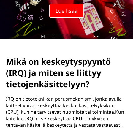
e
Lue lisää
y
t
y
s
Mikä on keskeytyspyyntö
p
(IRQ) ja miten se liittyy
y
tietojenkäsittelyyn?
y
IRQ on tietotekniikan perusmekanismi, jonka avulla
n
laitteet voivat keskeyttää keskuskäsittelyyksikön
(CPU), kun he tarvitsevat huomiota tai toimintaa.Kun
t
laite luo IRQ: n, se keskeyttää CPU: n nykyisen
tehtävän käsitellä keskeytettä ja vastata vastaavasti.
ö