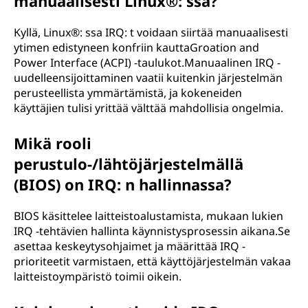
manuaalisesti Linux®: ssa?
Kyllä, Linux®: ssa IRQ: t voidaan siirtää manuaalisesti
ytimen edistyneen konfriin kauttaGroation and
Power Interface (ACPI) -taulukot.Manuaalinen IRQ -
uudelleensijoittaminen vaatii kuitenkin järjestelmän
perusteellista ymmärtämistä, ja kokeneiden
käyttäjien tulisi yrittää välttää mahdollisia ongelmia.
Mikä rooli
perustulo-/lähtöjärjestelmällä
(BIOS) on IRQ: n hallinnassa?
BIOS käsittelee laitteistoalustamista, mukaan lukien
IRQ -tehtävien hallinta käynnistysprosessin aikana.Se
asettaa keskeytysohjaimet ja määrittää IRQ -
prioriteetit varmistaen, että käyttöjärjestelmän vakaa
laitteistoympäristö toimii oikein.