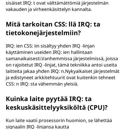
sisäiset IRQ: t ovat välttämättömiä järjestelmän
vakauden ja virheenkäsittelyn kannalta.
Mitä tarkoitan CSS: llä IRQ: ta
tietokonejärjestelmiin?
IRQ: ien CSS: iin sisältyy yhden IRQ -linjan
käyttäminen useiden IRQ: ien hallintaan
samanaikaisesti.Vanhemmissa järjestelmissä, joissa
on rajoitetut IRQ -linjat, tämä tekniikka antoi useita
laitteita jakaa yhden IRQ: n.Nykyaikaiset järjestelmät
ja edistyneet arkkitehtuurit ovat kuitenkin tehneet
CSS: n IRQ: sta vähemmän yleisiä.
Kuinka laite pyytää IRQ: ta
keskuskäsittelyyksiköltä (CPU)?
Kun laite vaatii prosessorin huomion, se lähettää
signaalin IRQ -linjansa kautta