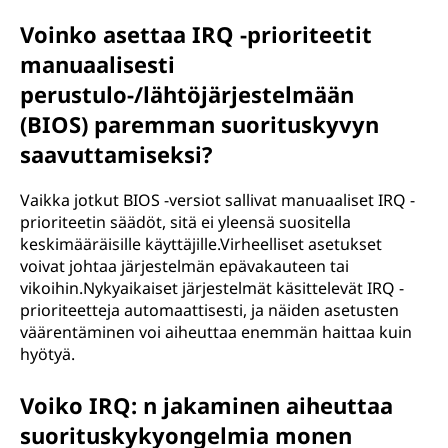
Voinko asettaa IRQ -prioriteetit
manuaalisesti
perustulo-/lähtöjärjestelmään
(BIOS) paremman suorituskyvyn
saavuttamiseksi?
Vaikka jotkut BIOS -versiot sallivat manuaaliset IRQ -
prioriteetin säädöt, sitä ei yleensä suositella
keskimääräisille käyttäjille.Virheelliset asetukset
voivat johtaa järjestelmän epävakauteen tai
vikoihin.Nykyaikaiset järjestelmät käsittelevät IRQ -
prioriteetteja automaattisesti, ja näiden asetusten
väärentäminen voi aiheuttaa enemmän haittaa kuin
hyötyä.
Voiko IRQ: n jakaminen aiheuttaa
suorituskykyongelmia monen