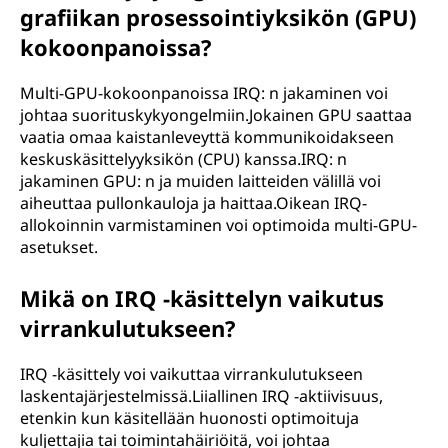
grafiikan prosessointiyksikön (GPU)
kokoonpanoissa?
Multi-GPU-kokoonpanoissa IRQ: n jakaminen voi
johtaa suorituskykyongelmiin.Jokainen GPU saattaa
vaatia omaa kaistanleveyttä kommunikoidakseen
keskuskäsittelyyksikön (CPU) kanssa.IRQ: n
jakaminen GPU: n ja muiden laitteiden välillä voi
aiheuttaa pullonkauloja ja haittaa.Oikean IRQ-
allokoinnin varmistaminen voi optimoida multi-GPU-
asetukset.
Mikä on IRQ -käsittelyn vaikutus
virrankulutukseen?
IRQ -käsittely voi vaikuttaa virrankulutukseen
laskentajärjestelmissä.Liiallinen IRQ -aktiivisuus,
etenkin kun käsitellään huonosti optimoituja
kuljettajia tai toimintahäiriöitä, voi johtaa