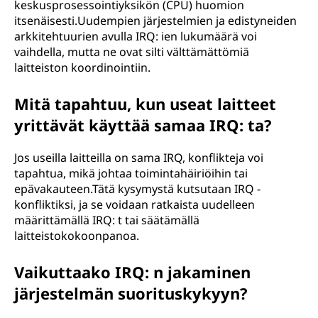
e
keskusprosessointiyksikön (CPU) huomion
itsenäisesti.Uudempien järjestelmien ja edistyneiden
n
arkkitehtuurien avulla IRQ: ien lukumäärä voi
vaihdella, mutta ne ovat silti välttämättömiä
s
laitteiston koordinointiin.
e
Mitä tapahtuu, kun useat laitteet
l
yrittävät käyttää samaa IRQ: ta?
i
Jos useilla laitteilla on sama IRQ, konflikteja voi
tapahtua, mikä johtaa toimintahäiriöihin tai
i
epävakauteen.Tätä kysymystä kutsutaan IRQ -
konfliktiksi, ja se voidaan ratkaista uudelleen
t
määrittämällä IRQ: t tai säätämällä
laitteistokokoonpanoa.
t
Vaikuttaako IRQ: n jakaminen
y
järjestelmän suorituskykyyn?
y