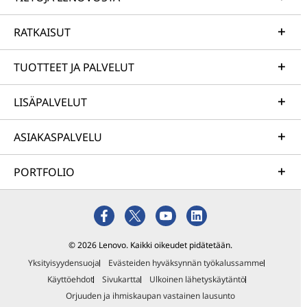
RATKAISUT
TUOTTEET JA PALVELUT
LISÄPALVELUT
ASIAKASPALVELU
PORTFOLIO
© 2026 Lenovo. Kaikki oikeudet pidätetään.
Yksityisyydensuoja
Evästeiden hyväksynnän työkalussamme
Käyttöehdot
Sivukartta
Ulkoinen lähetyskäytäntö
Orjuuden ja ihmiskaupan vastainen lausunto