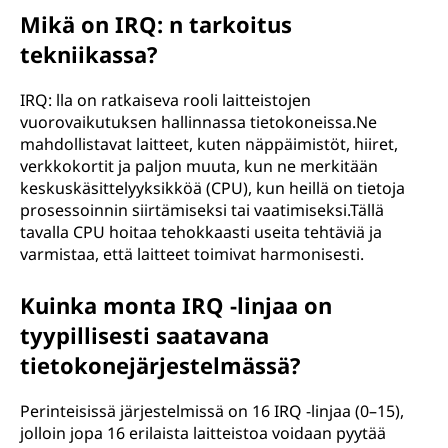
(
Mikä on IRQ: n tarkoitus
tekniikassa?
I
IRQ: lla on ratkaiseva rooli laitteistojen
R
vuorovaikutuksen hallinnassa tietokoneissa.Ne
mahdollistavat laitteet, kuten näppäimistöt, hiiret,
Q
verkkokortit ja paljon muuta, kun ne merkitään
keskuskäsittelyyksikköä (CPU), kun heillä on tietoja
)
prosessoinnin siirtämiseksi tai vaatimiseksi.Tällä
tavalla CPU hoitaa tehokkaasti useita tehtäviä ja
j
varmistaa, että laitteet toimivat harmonisesti.
a
Kuinka monta IRQ -linjaa on
m
tyypillisesti saatavana
tietokonejärjestelmässä?
i
t
Perinteisissä järjestelmissä on 16 IRQ -linjaa (0–15),
jolloin jopa 16 erilaista laitteistoa voidaan pyytää