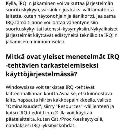
Kyllä, IRQ: n jakaminen voi vaikuttaa järjestelmän
t
suorituskykyyn, varsinkin jos kaksi välttämätöntä
laitetta, kuten näytönohjain ja äänikortti, jaa sama
i
IRQ.Tämä tilanne voi johtaa vähentyneisiin
suorituskyky- tai latenssi -kysymyksiin.Nykyaikaiset
e
järjestelmät käyttävät edistyneitä tekniikoita IRQ: n
jakamisen minimoimiseksi.
t
Mitkä ovat yleiset menetelmät IRQ
o
-tehtävien tarkastelemiseksi
j
käyttöjärjestelmässä?
e
Windowsissa voit tarkistaa IRQ -tehtävät
laitteenhallinnan kautta.Avaa se, etsi kiinnostava
n
laite, napsauta hiiren kakkospainikkeella, valitse
"Ominaisuudet", siirry "Resources" -välilehteen ja
k
katso IRQ-tiedot.Linux®: lla voit käyttää
päätelaitteita, kuten Cat /Proc /keskeytyksiä,
ä
nähdäksesi IRQ -yksityiskohdat.