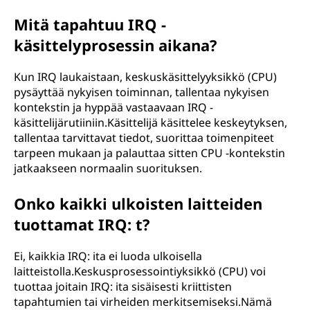
s
Mitä tapahtuu IRQ -
i
käsittelyprosessin aikana?
t
Kun IRQ laukaistaan, keskuskäsittelyyksikkö (CPU)
pysäyttää nykyisen toiminnan, tallentaa nykyisen
t
kontekstin ja hyppää vastaavaan IRQ -
käsittelijärutiiniin.Käsittelijä käsittelee keskeytyksen,
e
tallentaa tarvittavat tiedot, suorittaa toimenpiteet
tarpeen mukaan ja palauttaa sitten CPU -kontekstin
l
jatkaakseen normaalin suorituksen.
y
Onko kaikki ulkoisten laitteiden
y
tuottamat IRQ: t?
n
Ei, kaikkia IRQ: ita ei luoda ulkoisella
laitteistolla.Keskusprosessointiyksikkö (CPU) voi
?
tuottaa joitain IRQ: ita sisäisesti kriittisten
tapahtumien tai virheiden merkitsemiseksi.Nämä