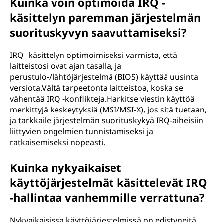
Kuinka voin optimoida IRQ -
käsittelyn paremman järjestelmän
suorituskyvyn saavuttamiseksi?
IRQ -käsittelyn optimoimiseksi varmista, että
laitteistosi ovat ajan tasalla, ja
perustulo-/lähtöjärjestelmä (BIOS) käyttää uusinta
versiota.Vältä tarpeetonta laitteistoa, koska se
vähentää IRQ -konflikteja.Harkitse viestin käyttöä
merkittyjä keskeytyksiä (MSI/MSI-X), jos sitä tuetaan,
ja tarkkaile järjestelmän suorituskykyä IRQ-aiheisiin
liittyvien ongelmien tunnistamiseksi ja
ratkaisemiseksi nopeasti.
Kuinka nykyaikaiset
käyttöjärjestelmät käsittelevät IRQ
-hallintaa vanhemmille verrattuna?
Nykyaikaisissa käyttöjärjestelmissä on edistyneitä