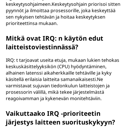
keskeytysohjaimeen.Keskeytysohjain priorisoi sitten
pyynnöt ja ilmoittaa prosessorille, joka keskeyttää
sen nykyisen tehtävän ja hoitaa keskeytyksen
prioriteettinsa mukaan.
Mitkä ovat IRQ: n käytön edut
laitteistoviestinnässä?
IRQ: t tarjoavat useita etuja, mukaan lukien tehokas
keskuskäsittelyyksikön (CPU) hyödyntäminen,
alhainen latenssi aikaherkkaille tehtäville ja kyky
käsitellä erilaisia laitteita samanaikaisesti.Ne
varmistavat sujuvan tiedonkulun laitteistojen ja
prosessorin välillä, mikä tekee järjestelmästä
reagoivamman ja kykenevän monitehtäviin.
Vaikuttaako IRQ -prioriteetin
järjestys laitteen suorituskykyyn?