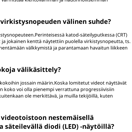
n virkistysnopeuden välinen suhde?
rkistysnopeuteen.Perinteisessä katod-säteilyputkessa (CRT)
z ja jokainen kenttä näytettiin puolella virkistysnopeutta, ts.
vähentämään välkkymistä ja parantamaan havaitun liikkeen
koja välikäsittely?
kokoihin jossain määrin.Koska lomitetut videot näyttävät
on koko voi olla pienempi verrattuna progressiivisiin
itenkaan ole merkittävä, ja muilla tekijöillä, kuten
 videotoistoon nestemäisellä
a säteilevällä diodi (LED) -näytöillä?