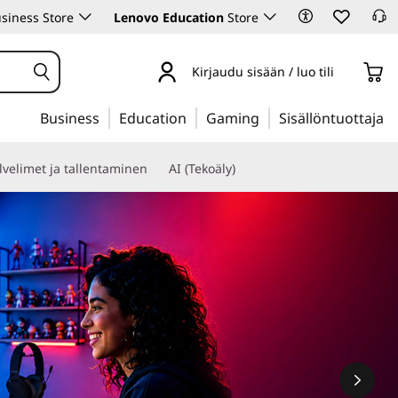
siness Store
Lenovo Education
Store
Kirjaudu sisään / luo tili
Business
Education
Gaming
Sisällöntuottaja
lvelimet ja tallentaminen
AI (Tekoäly)