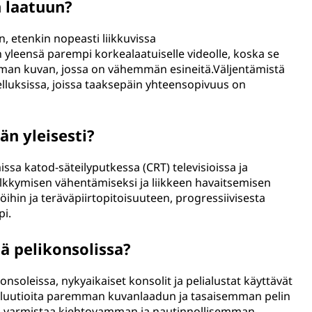
n laatuun?
, etenkin nopeasti liikkuvissa
yleensä parempi korkealaatuiselle videolle, koska se
mman kuvan, jossa on vähemmän esineitä.Väljentämistä
elluksissa, joissa taaksepäin yhteensopivuus on
än yleisesti?
ssa katod-säteilyputkessa (CRT) televisioissa ja
välkkymisen vähentämiseksi ja liikkeen havaitsemisen
töihin ja teräväpiirtopitoisuuteen, progressiivisesta
pi.
ä pelikonsolissa?
nsoleissa, nykyaikaiset konsolit ja pelialustat käyttävät
esoluutioita paremman kuvanlaadun ja tasaisemman pelin
s varmistaa kiehtovamman ja nautinnollisemman