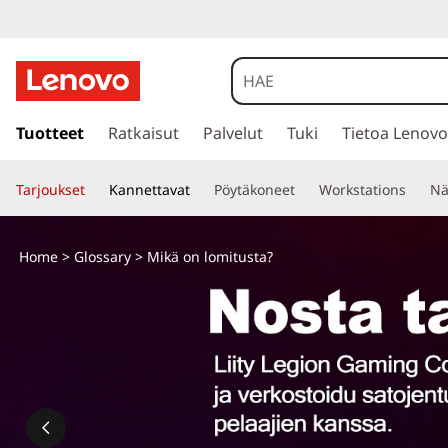
M
i
t
s
i
Tuotteet
Ratkaisut
Palvelut
Tuki
Tietoa Lenovo
ä
i
r
l
Tarjoukset
Kannettavat
Pöytäkoneet
Workstations
Nä
r
y
o
p
Home
>
Glossary
> Mikä on lomitusta?
ä
m
ä
s
i
i
s
t
ä
l
t
t
ö