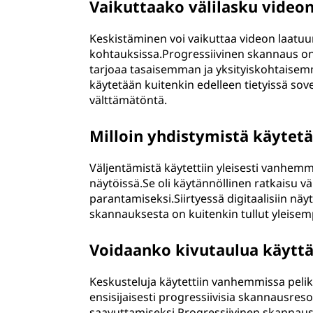
Vaikuttaako välilasku video
Keskistäminen voi vaikuttaa videon laatuun
kohtauksissa.Progressiivinen skannaus on 
tarjoaa tasaisemman ja yksityiskohtaise
käytetään kuitenkin edelleen tietyissä sov
välttämätöntä.
Milloin yhdistymistä käytetä
Väljentämistä käytettiin yleisesti vanhemmi
näytöissä.Se oli käytännöllinen ratkaisu 
parantamiseksi.Siirtyessä digitaalisiin näy
skannauksesta on kuitenkin tullut yleisem
Voidaanko kivutaulua käyttä
Keskusteluja käytettiin vanhemmissa peliko
ensisijaisesti progressiivisia skannausr
saavuttamiseksi.Progressiivinen skannau