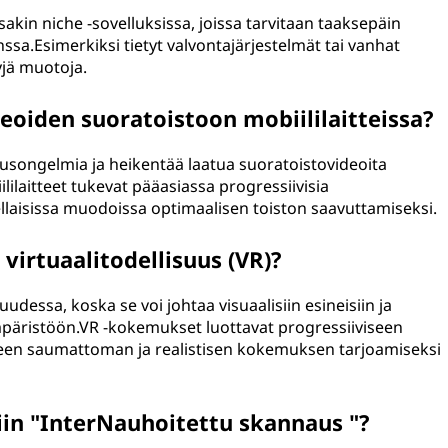
akin niche -sovelluksissa, joissa tarvitaan taaksepäin
a.Esimerkiksi tietyt valvontajärjestelmät tai vanhat
yjä muotoja.
deoiden suoratoistoon mobiililaitteissa?
usongelmia ja heikentää laatua suoratoistovideoita
ililaitteet tukevat pääasiassa progressiivisia
ellaisissa muodoissa optimaalisen toiston saavuttamiseksi.
 virtuaalitodellisuus (VR)?
suudessa, koska se voi johtaa visuaalisiin esineisiin ja
päristöön.VR -kokemukset luottavat progressiiviseen
en saumattoman ja realistisen kokemuksen tarjoamiseksi
miin "InterNauhoitettu skannaus "?