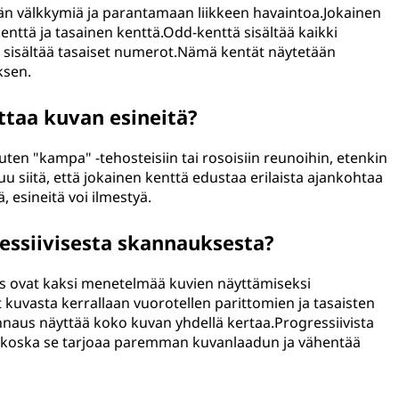
än välkkymiä ja parantamaan liikkeen havaintoa.Jokainen
enttä ja tasainen kenttä.Odd-kenttä sisältää kaikki
tä sisältää tasaiset numerot.Nämä kentät näytetään
ksen.
taa kuvan esineitä?
kuten "kampa" -tehosteisiin tai rosoisiin reunoihin, etenkin
u siitä, että jokainen kenttä edustaa erilaista ajankohtaa
ä, esineitä voi ilmestyä.
essiivisesta skannauksesta?
s ovat kaksi menetelmää kuvien näyttämiseksi
t kuvasta kerrallaan vuorotellen parittomien ja tasaisten
kannaus näyttää koko kuvan yhdellä kertaa.Progressiivista
 koska se tarjoaa paremman kuvanlaadun ja vähentää