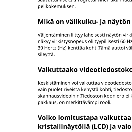
pelikokemuksen.
Mikä on välikulku- ja näytö
Väljentäminen liittyy läheisesti näytön vi
näkyy virkistysnopeus oli tyypillisesti 60 H
30 Hertz (Hz) kenttää kohti.Tämä auttoi 
sileyttä.
Vaikuttaako videotiedostoko
Keskistäminen voi vaikuttaa videotiedosto
vain puolet riveistä kehystä kohti, tiedost
skannausvideoihin.Tiedoston koon ero ei ku
pakkaus, on merkittävämpi rooli.
Voiko lomitustapa vaikuttaa
kristallinäytöllä (LCD) ja valo