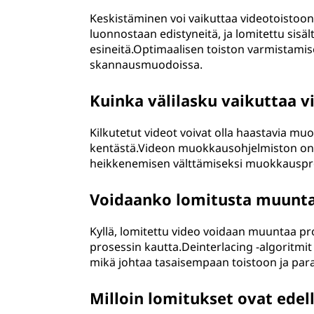
Keskistäminen voi vaikuttaa videotoistoon
luonnostaan edistyneitä, ja lomitettu sisäl
esineitä.Optimaalisen toiston varmistamisek
skannausmuodoissa.
Kuinka välilasku vaikuttaa
Kilkutetut videot voivat olla haastavia mu
kentästä.Videon muokkausohjelmiston on k
heikkenemisen välttämiseksi muokkauspro
Voidaanko lomitusta muuntaa
Kyllä, lomitettu video voidaan muuntaa pr
prosessin kautta.Deinterlacing -algoritmit a
mikä johtaa tasaisempaan toistoon ja pa
Milloin lomitukset ovat edel