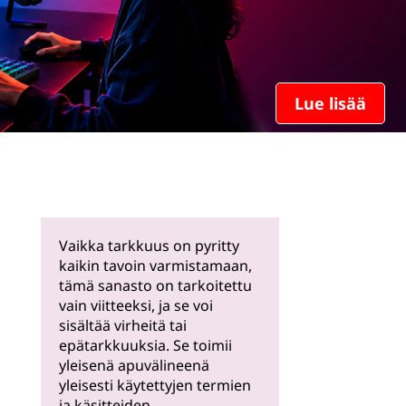
Lue lisää
Vaikka tarkkuus on pyritty
kaikin tavoin varmistamaan,
tämä sanasto on tarkoitettu
vain viitteeksi, ja se voi
sisältää virheitä tai
epätarkkuuksia. Se toimii
yleisenä apuvälineenä
yleisesti käytettyjen termien
ja käsitteiden