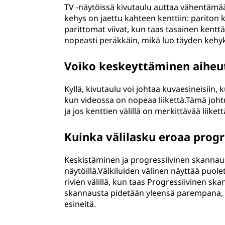
TV -näytöissä kivutaulu auttaa vähentämä
kehys on jaettu kahteen kenttiin: pariton k
parittomat viivat, kun taas tasainen kent
nopeasti peräkkäin, mikä luo täyden kehy
Voiko keskeyttäminen aiheut
Kyllä, kivutaulu voi johtaa kuvaesineisiin, 
kun videossa on nopeaa liikettä.Tämä johtu
ja jos kenttien välillä on merkittävää liikett
Kuinka välilasku eroaa progr
Keskistäminen ja progressiivinen skannau
näytöillä.Välkiluiden välinen näyttää puole
rivien välillä, kun taas Progressiivinen s
skannausta pidetään yleensä parempana,
esineitä.