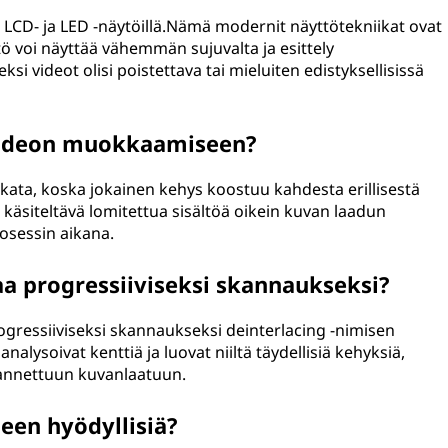
 LCD- ja LED -näytöillä.Nämä modernit näyttötekniikat ovat
tö voi näyttää vähemmän sujuvalta ja esittely
si videot olisi poistettava tai mieluiten edistyksellisissä
 videon muokkaamiseen?
okata, koska jokainen kehys koostuu kahdesta erillisestä
äsiteltävä lomitettua sisältöä oikein kuvan laadun
sessin aikana.
 progressiiviseksi skannaukseksi?
ogressiiviseksi skannaukseksi deinterlacing -nimisen
nalysoivat kenttiä ja luovat niiltä täydellisiä kehyksiä,
rannettuun kuvanlaatuun.
leen hyödyllisiä?