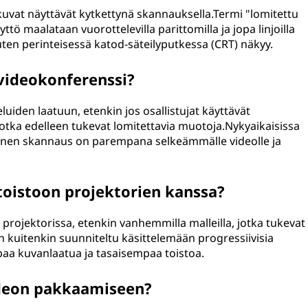
 kuvat näyttävät kytkettynä skannauksella.Termi "lomitettu
tö maalataan vuorottelevilla parittomilla ja jopa linjoilla
en perinteisessä katod-säteilyputkessa (CRT) näkyy.
videokonferenssi?
uiden laatuun, etenkin jos osallistujat käyttävät
 jotka edelleen tukevat lomitettavia muotoja.Nykyaikaisissa
vinen skannaus on parempana selkeämmälle videolle ja
toistoon projektorien kanssa?
projektorissa, etenkin vanhemmilla malleilla, jotka tukevat
 on kuitenkin suunniteltu käsittelemään progressiivisia
aa kuvanlaatua ja tasaisempaa toistoa.
ideon pakkaamiseen?