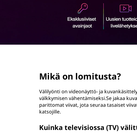
a
ö
m
n
i
n
e
page hero 2/3
n
Mikä on lomitusta?
o
n
Välilyönti on videonäyttö- ja kuvankäsitte
välkkymisen vähentämiseksi.Se jakaa kuvan 
?
parittomat viivat, jota seuraa tasaiset v
katsojille.
Kuinka televisiossa (TV) väl