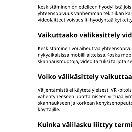
Keskistäminen on edelleen hyödyllistä joiss
yhteensopivuus vanhemman tekniikan kanss
videolaitteet voivat silti hyödyntää kytkett
Vaikuttaako välikäsittely vi
Keskistäminen voi aiheuttaa yhteensopivu
nykyaikaisissa mobiililaitteissa.Koska mobi
skannausmuotoja, videoita tulisi tarjota s
Voiko välikäsittely vaikuttaa
Väljentämistä ei käytetä yleisesti VR -pitoi
vähentyneeseen upottamiseen virtuaaliym
skannaukseen ja korkean kehyksenopeute
käyttäjille.
Kuinka välilasku liittyy ter