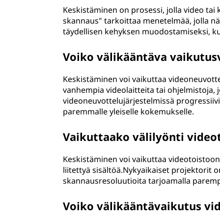
Keskistäminen on prosessi, jolla video tai
skannaus" tarkoittaa menetelmää, jolla näyt
täydellisen kehyksen muodostamiseksi, kut
Voiko välikääntäva vaikutus
Keskistäminen voi vaikuttaa videoneuvottel
vanhempia videolaitteita tai ohjelmistoja,
videoneuvottelujärjestelmissä progressii
paremmalle yleiselle kokemukselle.
Vaikuttaako välilyönti video
Keskistäminen voi vaikuttaa videotoistoon 
liitettyä sisältöä.Nykyaikaiset projektorit
skannausresoluutioita tarjoamalla paremp
Voiko välikääntävaikutus v