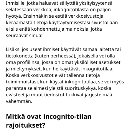
Ihmisille, jotka haluavat säilyttää yksityisyytensä
selatessaan verkkoa, inkognitotilasta on paljon
hyötyä. Ensinnäkin se estää verkkosivustoja
keräämästä tietoja käyttäytymisestäsi sivustollaan -
ei siis enää kohdennettuja mainoksia, jotka
seuraavat sinua!
Lisäksi jos useat ihmiset käyttävät samaa laitetta tai
tietokonetta (kuten perheessä), jokaisella voi olla
oma profiilinsa, jossa on omat yksilölliset asetukset
ja mieltymykset, kun he käyttävät inkognitotilaa.
Koska verkkosivustot eivät tallenna tietoja
toiminnoistasi, kun käytät inkognitotilaa, se voi myös
parantaa selaimesi yleistä suorituskykyä, koska
evästeet ja muut tiedostot tukkivat järjestelmää
vähemmän.
Mitkä ovat incognito-tilan
rajoitukset?