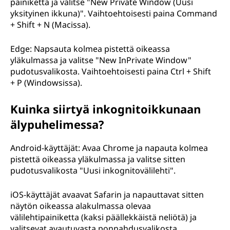
painiketta ja valitse "New Private Window (Uusi
yksityinen ikkuna)". Vaihtoehtoisesti paina Command
+ Shift + N (Macissa).
Edge: Napsauta kolmea pistettä oikeassa
yläkulmassa ja valitse "New InPrivate Window"
pudotusvalikosta. Vaihtoehtoisesti paina Ctrl + Shift
+ P (Windowsissa).
Kuinka siirtyä inkognitoikkunaan
älypuhelimessa?
Android-käyttäjät: Avaa Chrome ja napauta kolmea
pistettä oikeassa yläkulmassa ja valitse sitten
pudotusvalikosta "Uusi inkognitovälilehti".
iOS-käyttäjät avaavat Safarin ja napauttavat sitten
näytön oikeassa alakulmassa olevaa
välilehtipainiketta (kaksi päällekkäistä neliötä) ja
valitsevat avautuvasta ponnahdusvalikosta