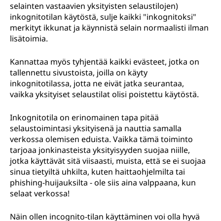
selainten vastaavien yksityisten selaustilojen)
inkognitotilan käytöstä, sulje kaikki "inkognitoksi"
merkityt ikkunat ja käynnistä selain normaalisti ilman
lisätoimia.
Kannattaa myös tyhjentää kaikki evästeet, jotka on
tallennettu sivustoista, joilla on käyty
inkognitotilassa, jotta ne eivät jatka seurantaa,
vaikka yksityiset selaustilat olisi poistettu käytöstä.
Inkognitotila on erinomainen tapa pitää
selaustoimintasi yksityisenä ja nauttia samalla
verkossa olemisen eduista. Vaikka tämä toiminto
tarjoaa jonkinasteista yksityisyyden suojaa niille,
jotka käyttävät sitä viisaasti, muista, että se ei suojaa
sinua tietyiltä uhkilta, kuten haittaohjelmilta tai
phishing-huijauksilta - ole siis aina valppaana, kun
selaat verkossa!
Näin ollen incognito-tilan käyttäminen voi olla hyvä