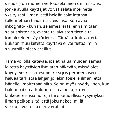
selaus") on monien verkkoselaimien ominaisuus,
jonka avulla käyttäjät voivat selata internetiä
yksityisesti ilman, että heidän toimintansa
tallennetaan heidän laitteisiinsa. Kun avaat
inkognito-ikkunan, selaimesi ei tallenna mitään
selaushistoriaa, evästeitä, sivuston tietoja tai
lomakkeiden täyttötietoja. Tämä tarkoittaa, että
kukaan muu laitetta käyttävä ei voi tietää, millä
sivustoilla olet vieraillut.
Tämä voi olla kätevää, jos et halua muiden samaa
laitetta käyttävien ihmisten näkevän, missä olet
käynyt verkossa, esimerkiksi jos perheenjäsen
haluaa tarkistaa lahjan jollekin toiselle ilman, että
hänelle ilmoitetaan siitä. Se on myös hyödyllinen, kun
haluat tutkia arkaluonteisia aiheita, kuten
lääketieteellisiä hoitoja tai oikeudellisia kysymyksiä,
ilman pelkoa siitä, että joku näkee, millä
verkkosivustoilla olet vieraillut.