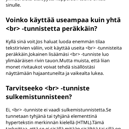
sinulle.
Voinko käyttää useampaa kuin yhtä
<br> -tunnistetta peräkkäin?
Kyllä sinä voit.Jos haluat luoda enemmän tilaa
tekstirivien väliin, voit käyttää useita <br> -tunnisteita
peräkkäin.Jokainen lisäämäsi <br> -tunniste luo
ylimääräisen rivin tauon.Mutta muista, että liian
monet rivitaukot voivat tehdä sisällöstäsi
näyttämään hajaantuneilta ja vaikealta lukea.
Tarvitseeko <br> -tunniste
sulkemistunnisteen?
Ei, <br> -tunniste ei vaadi sulkemistunnistetta.Se
tunnetaan tyhjänä tai tyhjänä elementtinä
hypertekstin merkinnän kielellä (HTML).Tämä
tarkoittaa, että se ei sisällä mitään sisältöä tai sillä on