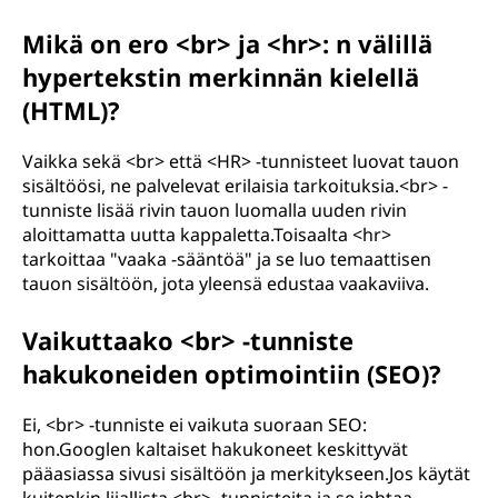
Mikä on ero <br> ja <hr>: n välillä
hypertekstin merkinnän kielellä
(HTML)?
Vaikka sekä <br> että <HR> -tunnisteet luovat tauon
sisältöösi, ne palvelevat erilaisia tarkoituksia.<br> -
tunniste lisää rivin tauon luomalla uuden rivin
aloittamatta uutta kappaletta.Toisaalta <hr>
tarkoittaa "vaaka -sääntöä" ja se luo temaattisen
tauon sisältöön, jota yleensä edustaa vaakaviiva.
Vaikuttaako <br> -tunniste
hakukoneiden optimointiin (SEO)?
Ei, <br> -tunniste ei vaikuta suoraan SEO:
hon.Googlen kaltaiset hakukoneet keskittyvät
pääasiassa sivusi sisältöön ja merkitykseen.Jos käytät