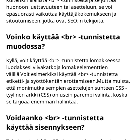
kuitenkin liiallista <br> -tunnisteita ja se johtaa
huonoon luettavuuteen tai asetteluun, se voi
epäsuorasti vaikuttaa käyttäjäkokemukseen ja
sitoutumiseen, jotka ovat SEO: n tekijöitä.
Voinko käyttää <br> -tunnistetta
muodossa?
Kyllä, voit käyttää <br> -tunnistetta lomakkeessa
luodaksesi viivakatkoja lomakeelementtien
välillä.Voit esimerkiksi käyttää <br> -tunnistetta
etiketti- ja syöttökentän erottamiseen.Mutta muista,
että monimutkaisempien asettelujen suhteen CSS -
tyylinen arkki (CSS) on usein parempi valinta, koska
se tarjoaa enemmän hallintaa.
Voidaanko <br> -tunnistetta
käyttää sisennykseen?