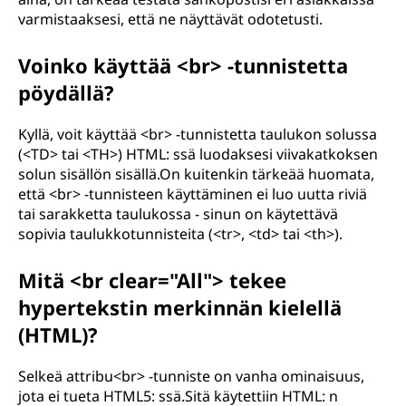
varmistaaksesi, että ne näyttävät odotetusti.
Voinko käyttää <br> -tunnistetta
pöydällä?
Kyllä, voit käyttää <br> -tunnistetta taulukon solussa
(<TD> tai <TH>) HTML: ssä luodaksesi viivakatkoksen
solun sisällön sisällä.On kuitenkin tärkeää huomata,
että <br> -tunnisteen käyttäminen ei luo uutta riviä
tai sarakketta taulukossa - sinun on käytettävä
sopivia taulukkotunnisteita (<tr>, <td> tai <th>).
Mitä <br clear="All"> tekee
hypertekstin merkinnän kielellä
(HTML)?
Selkeä attribu<br> -tunniste on vanha ominaisuus,
jota ei tueta HTML5: ssä.Sitä käytettiin HTML: n