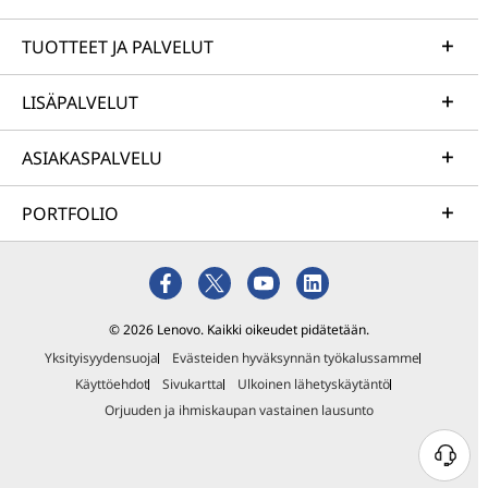
TUOTTEET JA PALVELUT
LISÄPALVELUT
ASIAKASPALVELU
PORTFOLIO
© 2026 Lenovo. Kaikki oikeudet pidätetään.
Yksityisyydensuoja
Evästeiden hyväksynnän työkalussamme
Käyttöehdot
Sivukartta
Ulkoinen lähetyskäytäntö
Orjuuden ja ihmiskaupan vastainen lausunto