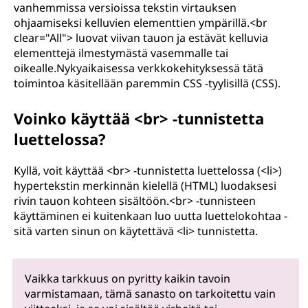
vanhemmissa versioissa tekstin virtauksen
ohjaamiseksi kelluvien elementtien ympärillä.<br
clear="All"> luovat viivan tauon ja estävät kelluvia
elementtejä ilmestymästä vasemmalle tai
oikealle.Nykyaikaisessa verkkokehityksessä tätä
toimintoa käsitellään paremmin CSS -tyylisillä (CSS).
Voinko käyttää <br> -tunnistetta
luettelossa?
Kyllä, voit käyttää <br> -tunnistetta luettelossa (<li>)
hypertekstin merkinnän kielellä (HTML) luodaksesi
rivin tauon kohteen sisältöön.<br> -tunnisteen
käyttäminen ei kuitenkaan luo uutta luettelokohtaa -
sitä varten sinun on käytettävä <li> tunnistetta.
Vaikka tarkkuus on pyritty kaikin tavoin
varmistamaan, tämä sanasto on tarkoitettu vain