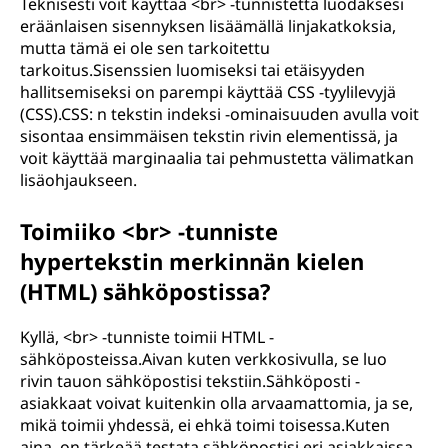
Teknisesti voit käyttää <br> -tunnistetta luodaksesi
eräänlaisen sisennyksen lisäämällä linjakatkoksia,
mutta tämä ei ole sen tarkoitettu
tarkoitus.Sisenssien luomiseksi tai etäisyyden
hallitsemiseksi on parempi käyttää CSS -tyylilevyjä
(CSS).CSS: n tekstin indeksi -ominaisuuden avulla voit
sisontaa ensimmäisen tekstin rivin elementissä, ja
voit käyttää marginaalia tai pehmustetta välimatkan
lisäohjaukseen.
Toimiiko <br> -tunniste
hypertekstin merkinnän kielen
(HTML) sähköpostissa?
Kyllä, <br> -tunniste toimii HTML -
sähköposteissa.Aivan kuten verkkosivulla, se luo
rivin tauon sähköpostisi tekstiin.Sähköposti -
asiakkaat voivat kuitenkin olla arvaamattomia, ja se,
mikä toimii yhdessä, ei ehkä toimi toisessa.Kuten
aina, on tärkeää testata sähköpostisi eri asiakkaissa