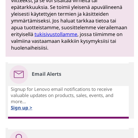
viitteeksi, ja se voi sisältää virheitä tai
epätarkkuuksia. Se toimii yleisenä apuvälineenä
yleisesti käytettyjen termien ja käsitteiden
ymmärtämiseksi. Jos haluat tarkkaa tietoa tai
apua tuotteistamme, suosittelemme vierailemaan
erityisellä
tukisivustollamme
, jossa tiimimme on
valmiina vastaamaan kaikkiin kysymyksiisi tai
huolenaiheisiisi.
Email Alerts
Signup for Lenovo email notifications to receive
valuable updates on products, sales, events, and
more...
Sign up >