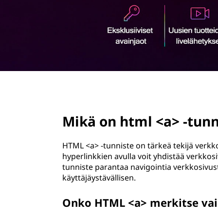
-
ö
t
n
u
n
n
page hero 2/3
i
Mikä on html <a> -tunn
s
t
HTML <a> -tunniste on tärkeä tekijä verkk
hyperlinkkien avulla voit yhdistää verkkosiv
e
tunniste parantaa navigointia verkkosivustoj
käyttäjäystävällisen.
?
Onko HTML <a> merkitse vain