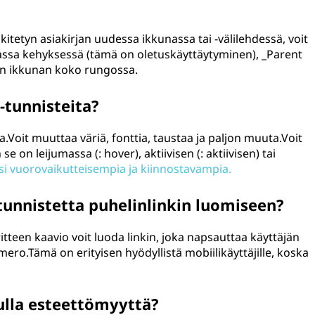
nkitetyn asiakirjan uudessa ikkunassa tai -välilehdessä, voit
massa kehyksessä (tämä on oletuskäyttäytyminen), _Parent
in ikkunan koko rungossa.
-tunnisteita?
la.Voit muuttaa väriä, fonttia, taustaa ja paljon muuta.Voit
 se on leijumassa (: hover), aktiivisen (: aktiivisen) tai
täsi vuorovaikutteisempia ja kiinnostavampia.
tunnistetta puhelinlinkin luomiseen?
itteen kaavio voit luoda linkin, joka napsauttaa käyttäjän
ero.Tämä on erityisen hyödyllistä mobiilikäyttäjille, koska
ulla esteettömyyttä?