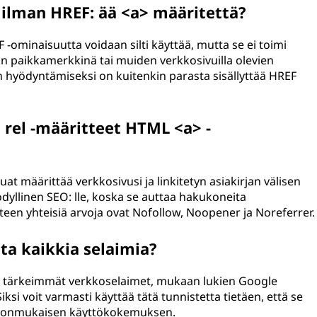
 ilman HREF: ää <a> määritettä?
F -ominaisuutta voidaan silti käyttää, mutta se ei toimi
kin paikkamerkkinä tai muiden verkkosivuilla olevien
 hyödyntämiseksi on kuitenkin parasta sisällyttää HREF
ä rel -määritteet HTML <a> -
luat määrittää verkkosivusi ja linkitetyn asiakirjan välisen
yllinen SEO: lle, koska se auttaa hakukoneita
een yhteisiä arvoja ovat Nofollow, Noopener ja Noreferrer.
ta kaikkia selaimia?
kki tärkeimmät verkkoselaimet, mukaan lukien Google
ksi voit varmasti käyttää tätä tunnistetta tietäen, että se
johdonmukaisen käyttökokemuksen.