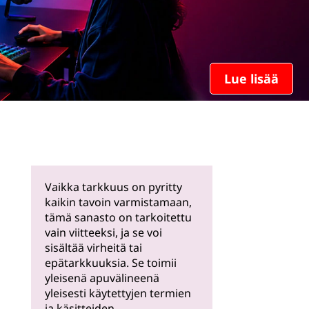
Lue lisää
Vaikka tarkkuus on pyritty
kaikin tavoin varmistamaan,
tämä sanasto on tarkoitettu
vain viitteeksi, ja se voi
sisältää virheitä tai
epätarkkuuksia. Se toimii
yleisenä apuvälineenä
yleisesti käytettyjen termien
ja käsitteiden