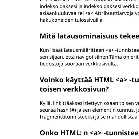
indeksoidaksesi ja indeksoidaksesi verkkos
asiaankuuluvaa rel <a< Attribuuttiarvoja vo
hakukoneiden tulossivuilla.
Mitä latausominaisuus tekee
Kun lisäät latausmääritteen <a> -tunnistee
sen sijaan, että navigoi siihen.Tämä on erit
tiedostoja suoraan verkkosivulta.
Voinko käyttää HTML <a> -tun
toisen verkkosivun?
Kyllä, linkittääksesi tiettyyn osaan toisen 
seuraa hash (#) ja sen elementin tunnus, j
fragmenttitunnisteeksi ja se mahdollistaa 
Onko HTML: n <a> -tunniste