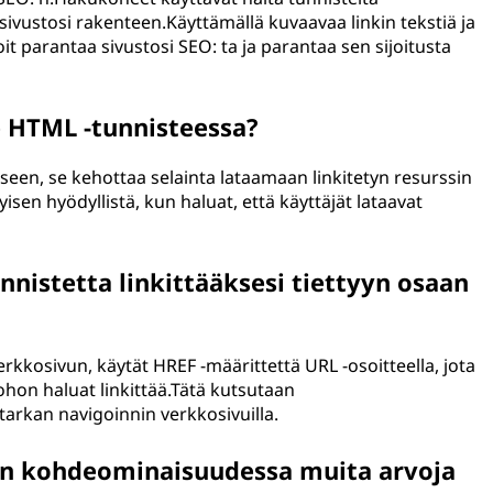
ivustosi rakenteen.Käyttämällä kuvaavaa linkin tekstiä ja
it parantaa sivustosi SEO: ta ja parantaa sen sijoitusta
 HTML -tunnisteessa?
seen, se kehottaa selainta lataamaan linkitetyn resurssin
yisen hyödyllistä, kun haluat, että käyttäjät lataavat
nistetta linkittääksesi tiettyyn osaan
verkkosivun, käytät HREF -määrittettä URL -osoitteella, jota
ohon haluat linkittää.Tätä kutsutaan
tarkan navigoinnin verkkosivuilla.
en kohdeominaisuudessa muita arvoja