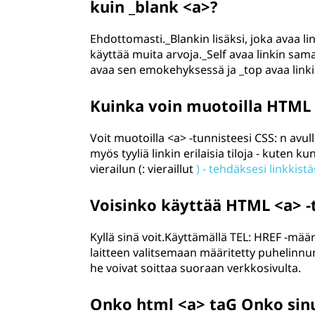
kuin _blank <a>?
Ehdottomasti._Blankin lisäksi, joka avaa li
käyttää muita arvoja._Self avaa linkin sa
avaa sen emokehyksessä ja _top avaa link
Kuinka voin muotoilla HTML 
Voit muotoilla <a> -tunnisteesi CSS: n avul
myös tyyliä linkin erilaisia tiloja - kuten kun
vierailun (: vieraillut
) - tehdäksesi linkkis
Voisinko käyttää HTML <a> -
Kyllä sinä voit.Käyttämällä TEL: HREF -määr
laitteen valitsemaan määritetty puhelinnum
he voivat soittaa suoraan verkkosivulta.
Onko html <a> taG Onko sin