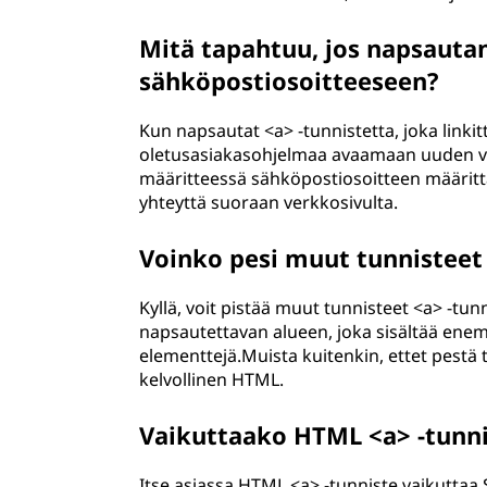
Mitä tapahtuu, jos napsautan
sähköpostiosoitteeseen?
Kun napsautat <a> -tunnistetta, joka linki
oletusasiakasohjelmaa avaamaan uuden vie
määritteessä sähköpostiosoitteen määritt
yhteyttä suoraan verkkosivulta.
Voinko pesi muut tunnisteet 
Kyllä, voit pistää muut tunnisteet <a> -tu
napsautettavan alueen, joka sisältää enem
elementtejä.Muista kuitenkin, ettet pestä 
kelvollinen HTML.
Vaikuttaako HTML <a> -tunni
Itse asiassa HTML <a> -tunniste vaikuttaa