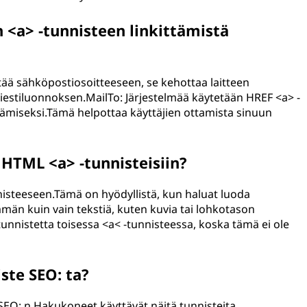
 <a> -tunnisteen linkittämistä
ttää sähköpostiosoitteeseen, se kehottaa laitteen
stiluonnoksen.MailTo: Järjestelmää käytetään HREF <a> -
ämiseksi.Tämä helpottaa käyttäjien ottamista sinuun
HTML <a> -tunnisteisiin?
nnisteeseen.Tämä on hyödyllistä, kun haluat luoda
män kuin vain tekstiä, kuten kuvia tai lohkotason
tunnistetta toisessa <a< -tunnisteessa, koska tämä ei ole
ste SEO: ta?
 SEO: n.Hakukoneet käyttävät näitä tunnisteita