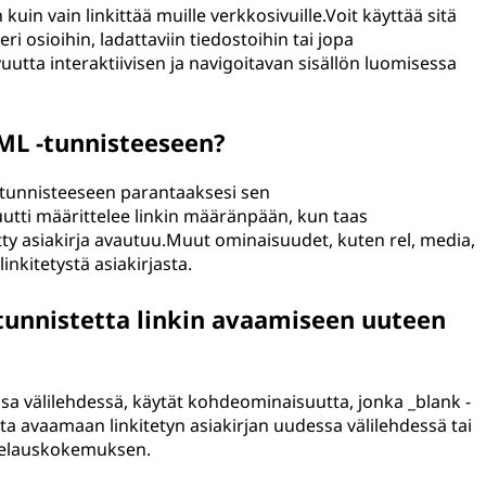
in vain linkittää muille verkkosivuille.Voit käyttää sitä
 osioihin, ladattaviin tiedostoihin tai jopa
utta interaktiivisen ja navigoitavan sisällön luomisessa
TML -tunnisteeseen?
> -tunnisteeseen parantaaksesi sen
uutti määrittelee linkin määränpään, kun taas
ty asiakirja avautuu.Muut ominaisuudet, kuten rel, media,
linkitetystä asiakirjasta.
tunnistetta linkin avaamiseen uuteen
essa välilehdessä, käytät kohdeominaisuutta, jonka _blank -
ta avaamaan linkitetyn asiakirjan uudessa välilehdessä tai
 selauskokemuksen.