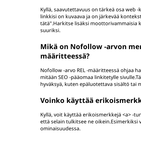
Kyllä, saavutettavuus on tärkeä osa web -ke
linkkisi on kuvaava ja on järkevää kontekst
tätä".Harkitse lisäksi moottorivammaisia kä
suuriksi.
Mikä on Nofollow -arvon mer
määritteessä?
Nofollow -arvo REL -määritteessä ohjaa ha
mitään SEO -pääomaa linkitetylle sivulle.Täm
hyväksyä, kuten epäluotettava sisältö tai m
Voinko käyttää erikoismerkk
Kyllä, voit käyttää erikoismerkkejä <a> -
että selain tulkitsee ne oikein.Esimerkiksi
ominaisuudessa.