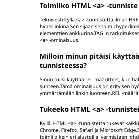
Toimiiko HTML <a> -tunniste
Teknisesti kyllä.<a> -tunnistetta ilman HRE
hyperlinkinä.Sen sijaan se toimii hyperlin
elementtien ankkurina.TAG: n tarkoituksen
<a> -ominaisuus.
Milloin minun pitäisi käyttä
tunnisteessa?
Sinun tulisi käyttää rel -määritteet, kun ha
suhteen.Tämä ominaisuus on erityisen hyöd
ymmärtämään linkin luonteen.REL -määritt
Tukeeko HTML <a> -tunnistei
Kyllä, HTML <a> -tunnistetta tukevat kai
Chrome, Firefox, Safari ja Microsoft Edge.Si
toimii oikein eri alustoilla, varmistaen 