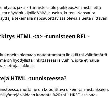
hitystä, ja <a> -tunniste ei ole poikkeus.Varmista, että
ista näytönlukijoille.Vältä lauseita, kuten "Napsauta
yttäjiä tekemällä napsautettavissa olevia alueita riittävän
kitys HTML <a> -tunnisteen REL -
kukoneita olemaan noudattamatta linkkiä tai välittämättä
ä on hyödyllistä linkittäessäsi sivuihin, joita et halua
aksettuja linkkejä.
ejä HTML -tunnisteessa?
tunnisteessa, mutta ne on koodattava oikein varmistaakseen,
 välilyöntejä voidaan koodata %20 tai + HREF: ssä <a> -