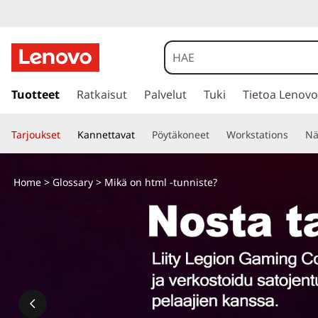
M
i
k
s
i
Tuotteet
Ratkaisut
Palvelut
Tuki
Tietoa Lenovo
ä
i
r
o
Tarjoukset
Kannettavat
Pöytäkoneet
Workstations
Nä
r
y
n
p
Home
>
Glossary
> Mikä on html
-tunniste?
ä
H
ä
s
T
i
s
M
ä
l
L
t
ö