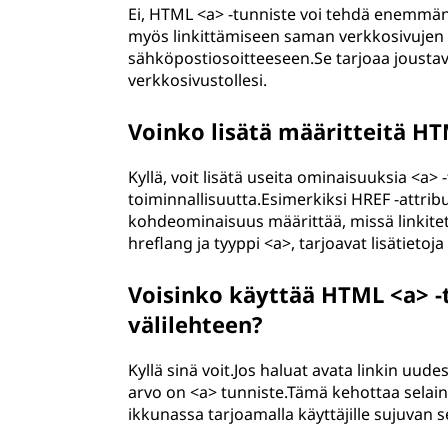
Ei, HTML <a> -tunniste voi tehdä enemmän ku
myös linkittämiseen saman verkkosivujen eri
sähköpostiosoitteeseen.Se tarjoaa joustavu
verkkosivustollesi.
Voinko lisätä määritteitä H
Kyllä, voit lisätä useita ominaisuuksia <a
toiminnallisuutta.Esimerkiksi HREF -attrib
kohdeominaisuus määrittää, missä linkitet
hreflang ja tyyppi <a>, tarjoavat lisätietoja 
Voisinko käyttää HTML <a> -
välilehteen?
Kyllä sinä voit.Jos haluat avata linkin uud
arvo on <a> tunniste.Tämä kehottaa selain
ikkunassa tarjoamalla käyttäjille sujuvan