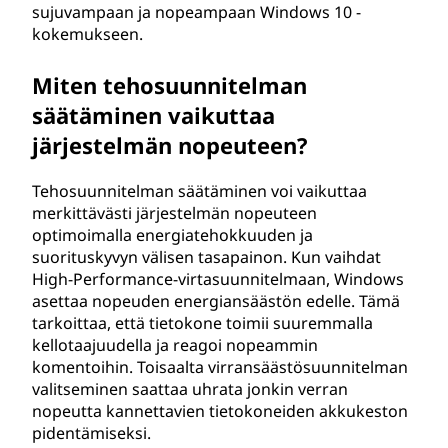
sujuvampaan ja nopeampaan Windows 10 -
kokemukseen.
Miten tehosuunnitelman
säätäminen vaikuttaa
järjestelmän nopeuteen?
Tehosuunnitelman säätäminen voi vaikuttaa
merkittävästi järjestelmän nopeuteen
optimoimalla energiatehokkuuden ja
suorituskyvyn välisen tasapainon. Kun vaihdat
High-Performance-virtasuunnitelmaan, Windows
asettaa nopeuden energiansäästön edelle. Tämä
tarkoittaa, että tietokone toimii suuremmalla
kellotaajuudella ja reagoi nopeammin
komentoihin. Toisaalta virransäästösuunnitelman
valitseminen saattaa uhrata jonkin verran
nopeutta kannettavien tietokoneiden akkukeston
pidentämiseksi.