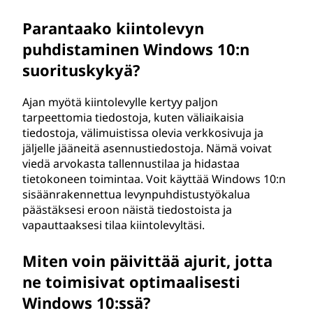
n
Parantaako kiintolevyn
n
puhdistaminen Windows 10:n
i
suorituskykyä?
s
Ajan myötä kiintolevylle kertyy paljon
tarpeettomia tiedostoja, kuten väliaikaisia
t
tiedostoja, välimuistissa olevia verkkosivuja ja
jäljelle jääneitä asennustiedostoja. Nämä voivat
y
viedä arvokasta tallennustilaa ja hidastaa
tietokoneen toimintaa. Voit käyttää Windows 10:n
y
sisäänrakennettua levynpuhdistustyökalua
päästäksesi eroon näistä tiedostoista ja
n
vapauttaaksesi tilaa kiintolevyltäsi.
o
Miten voin päivittää ajurit, jotta
p
ne toimisivat optimaalisesti
Windows 10:ssä?
e