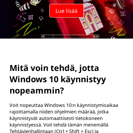
h
Lue lisää
d
ä
,
j
o
Mitä voin tehdä, jotta
t
Windows 10 käynnistyy
t
nopeammin?
a
Voit nopeuttaa Windows 10:n käynnistymisaikaa
rajoittamalla niiden ohjelmien määrää, jotka
W
käynnistyvät automaattisesti tietokoneen
käynnistyessä. Voit tehdä tämän menemällä
i
Tehtävienhallintaan (Ctrl + Shift + Esc) ja