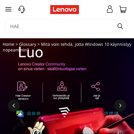
M
siirry pääsisältöön
i
t
ä
Home
>
Glossary
> Mitä voin tehdä, jotta Windows 10 käynnistyy
nopeammin?
v
o
i
n
t
e