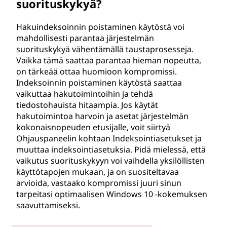
suorituskykyä?
Hakuindeksoinnin poistaminen käytöstä voi
mahdollisesti parantaa järjestelmän
suorituskykyä vähentämällä taustaprosesseja.
Vaikka tämä saattaa parantaa hieman nopeutta,
on tärkeää ottaa huomioon kompromissi.
Indeksoinnin poistaminen käytöstä saattaa
vaikuttaa hakutoimintoihin ja tehdä
tiedostohauista hitaampia. Jos käytät
hakutoimintoa harvoin ja asetat järjestelmän
kokonaisnopeuden etusijalle, voit siirtyä
Ohjauspaneelin kohtaan Indeksointiasetukset ja
muuttaa indeksointiasetuksia. Pidä mielessä, että
vaikutus suorituskykyyn voi vaihdella yksilöllisten
käyttötapojen mukaan, ja on suositeltavaa
arvioida, vastaako kompromissi juuri sinun
tarpeitasi optimaalisen Windows 10 -kokemuksen
saavuttamiseksi.