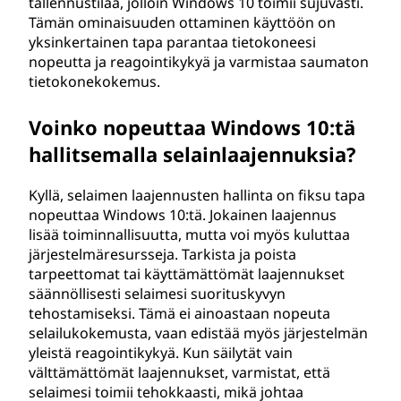
tallennustilaa, jolloin Windows 10 toimii sujuvasti.
Tämän ominaisuuden ottaminen käyttöön on
yksinkertainen tapa parantaa tietokoneesi
nopeutta ja reagointikykyä ja varmistaa saumaton
tietokonekokemus.
Voinko nopeuttaa Windows 10:tä
hallitsemalla selainlaajennuksia?
Kyllä, selaimen laajennusten hallinta on fiksu tapa
nopeuttaa Windows 10:tä. Jokainen laajennus
lisää toiminnallisuutta, mutta voi myös kuluttaa
järjestelmäresursseja. Tarkista ja poista
tarpeettomat tai käyttämättömät laajennukset
säännöllisesti selaimesi suorituskyvyn
tehostamiseksi. Tämä ei ainoastaan nopeuta
selailukokemusta, vaan edistää myös järjestelmän
yleistä reagointikykyä. Kun säilytät vain
välttämättömät laajennukset, varmistat, että
selaimesi toimii tehokkaasti, mikä johtaa