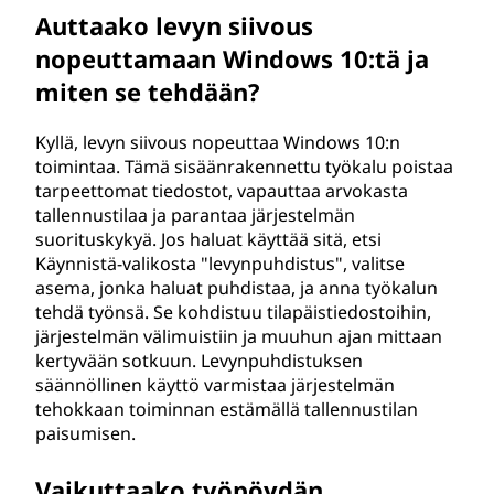
Auttaako levyn siivous
nopeuttamaan Windows 10:tä ja
miten se tehdään?
Kyllä, levyn siivous nopeuttaa Windows 10:n
toimintaa. Tämä sisäänrakennettu työkalu poistaa
tarpeettomat tiedostot, vapauttaa arvokasta
tallennustilaa ja parantaa järjestelmän
suorituskykyä. Jos haluat käyttää sitä, etsi
Käynnistä-valikosta "levynpuhdistus", valitse
asema, jonka haluat puhdistaa, ja anna työkalun
tehdä työnsä. Se kohdistuu tilapäistiedostoihin,
järjestelmän välimuistiin ja muuhun ajan mittaan
kertyvään sotkuun. Levynpuhdistuksen
säännöllinen käyttö varmistaa järjestelmän
tehokkaan toiminnan estämällä tallennustilan
paisumisen.
Vaikuttaako työpöydän