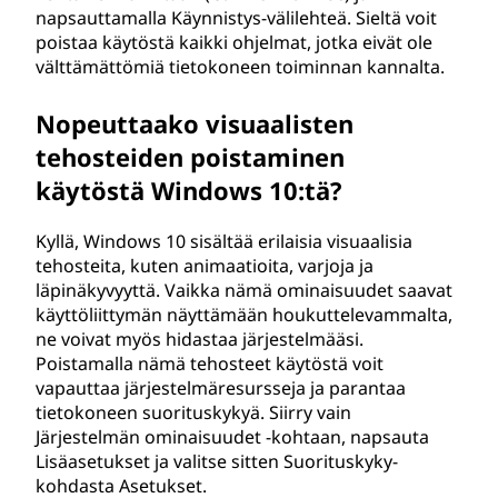
napsauttamalla Käynnistys-välilehteä. Sieltä voit
n
poistaa käytöstä kaikki ohjelmat, jotka eivät ole
välttämättömiä tietokoneen toiminnan kannalta.
d
o
Nopeuttaako visuaalisten
tehosteiden poistaminen
w
käytöstä Windows 10:tä?
s
Kyllä, Windows 10 sisältää erilaisia visuaalisia
1
tehosteita, kuten animaatioita, varjoja ja
läpinäkyvyyttä. Vaikka nämä ominaisuudet saavat
0
käyttöliittymän näyttämään houkuttelevammalta,
ne voivat myös hidastaa järjestelmääsi.
k
Poistamalla nämä tehosteet käytöstä voit
vapauttaa järjestelmäresursseja ja parantaa
ä
tietokoneen suorituskykyä. Siirry vain
Järjestelmän ominaisuudet -kohtaan, napsauta
y
Lisäasetukset ja valitse sitten Suorituskyky-
kohdasta Asetukset.