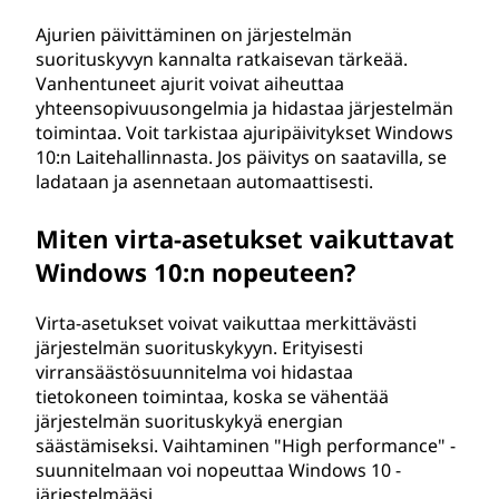
a
Ajurien päivittäminen on järjestelmän
suorituskyvyn kannalta ratkaisevan tärkeää.
m
Vanhentuneet ajurit voivat aiheuttaa
yhteensopivuusongelmia ja hidastaa järjestelmän
m
toimintaa. Voit tarkistaa ajuripäivitykset Windows
10:n Laitehallinnasta. Jos päivitys on saatavilla, se
i
ladataan ja asennetaan automaattisesti.
n
Miten virta-asetukset vaikuttavat
?
Windows 10:n nopeuteen?
Virta-asetukset voivat vaikuttaa merkittävästi
järjestelmän suorituskykyyn. Erityisesti
virransäästösuunnitelma voi hidastaa
tietokoneen toimintaa, koska se vähentää
järjestelmän suorituskykyä energian
säästämiseksi. Vaihtaminen "High performance" -
suunnitelmaan voi nopeuttaa Windows 10 -
järjestelmääsi.