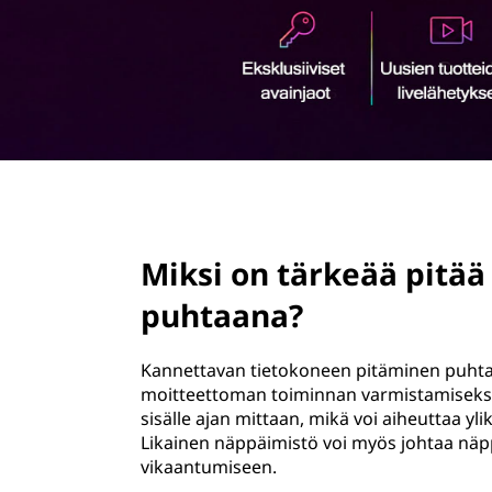
ö
n
page hero 2/3
Miksi on tärkeää pitää
puhtaana?
Kannettavan tietokoneen pitäminen puhtaa
moitteettoman toiminnan varmistamiseksi.
sisälle ajan mittaan, mikä voi aiheuttaa y
Likainen näppäimistö voi myös johtaa näppä
vikaantumiseen.