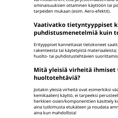
ominaisuuksien ottaminen käyttöön tai po
tarpeiden mukaan (esim. Aero-efektit).
Vaativatko tietyntyyppiset k
puhdistusmenetelmiä kuin t
Erityyppiset kannettavat tietokoneet saatt
rakenteesta tai käytetyistä materiaaleista; 
huolto- tai puhdistustehtävien suorittamis
Mitä yleisiä virheitä ihmiset
huoltotehtäviä?
Joitakin yleisiä virheitä ovat esimerkiksi 
kemikaalien) käyttö, ei tarpeeksi perusteellin
herkkien osien/komponenttien käsittely 
aina tutkimusta etukäteen ja noudata amma
aina kun mahdollista!