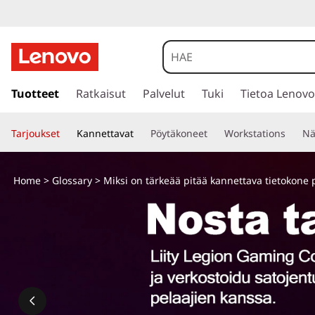
s
i
Tuotteet
Ratkaisut
Palvelut
Tuki
Tietoa Lenovo
i
r
Tarjoukset
Kannettavat
Pöytäkoneet
Workstations
Nä
r
y
p
Home
>
Glossary
> Miksi on tärkeää pitää kannettava tietokone
ä
ä
s
i
s
ä
l
t
ö