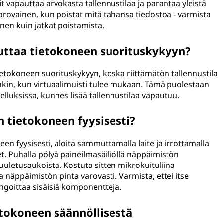
t vapauttaa arvokasta tallennustilaa ja parantaa yleistä
arovainen, kun poistat mitä tahansa tiedostoa - varmista
nnen kuin jatkat poistamista.
kuttaa tietokoneen suorituskykyyn?
 tietokoneen suorituskykyyn, koska riittämätön tallennustila
nkin, kun virtuaalimuisti tulee mukaan. Tämä puolestaan
elluksissa, kunnes lisää tallennustilaa vapautuu.
 tietokoneen fyysisesti?
en fyysisesti, aloita sammuttamalla laite ja irrottamalla
teet. Puhalla pölyä paineilmasäiliöllä näppäimistön
tuuletusaukoista. Kostuta sitten mikrokuituliina
a näppäimistön pinta varovasti. Varmista, ettei itse
hingoittaa sisäisiä komponentteja.
tokoneen säännöllisestä