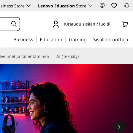
siness Store
Lenovo Education
Store
Kirjaudu sisään / luo tili
Business
Education
Gaming
Sisällöntuottaja
lvelimet ja tallentaminen
AI (Tekoäly)