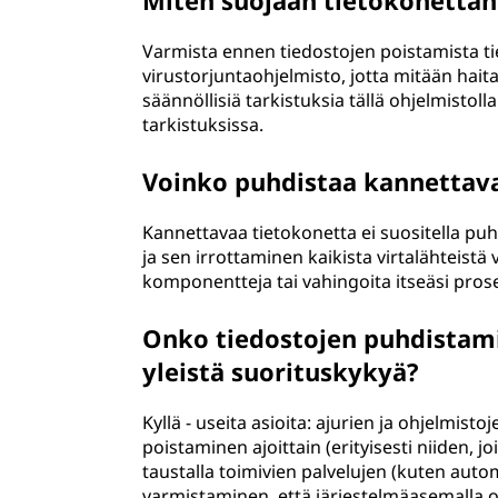
Miten suojaan tietokonettani 
Varmista ennen tiedostojen poistamista ti
virustorjuntaohjelmisto, jotta mitään haitall
säännöllisiä tarkistuksia tällä ohjelmistol
tarkistuksissa.
Voinko puhdistaa kannettava
Kannettavaa tietokonetta ei suositella pu
ja sen irrottaminen kaikista virtalähteistä
komponentteja tai vahingoita itseäsi pros
Onko tiedostojen puhdistami
yleistä suorituskykyä?
Kyllä - useita asioita: ajurien ja ohjelmis
poistaminen ajoittain (erityisesti niiden, j
taustalla toimivien palvelujen (kuten auto
varmistaminen, että järjestelmäasemalla on 