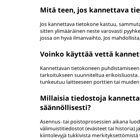
Mitä teen, jos kannettava t
Jos kannettava tietokone kastuu, sammuta la
sitten ylimääräinen neste varovasti pyyhkee
jossa on hyvä ilmanvaihto. Jos mahdollista, 
Voinko käyttää vettä kanne
Kannettavan tietokoneen puhdistamiseen ei
tarkoitukseen suunniteltua erikoisliuosta. 
tunkeutuu laitteeseen porttien tai muiden
Millaisia tiedostoja kannetta
säännöllisesti?
Asennus- tai poistoprosessien aikana luodu
välimuistitiedostot (evästeet tai historia)
kiintolevyjä tukkivista merkityksettömistä 