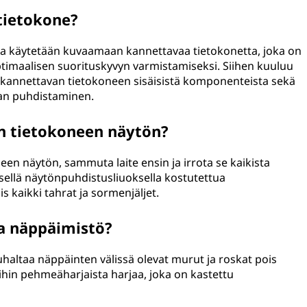
tietokone?
ta käytetään kuvaamaan kannettavaa tietokonetta, joka on
optimaalisen suorituskyvyn varmistamiseksi. Siihen kuuluu
n kannettavan tietokoneen sisäisistä komponenteista sekä
nan puhdistaminen.
n tietokoneen näytön?
en näytön, sammuta laite ensin ja irrota se kaikista
tyisellä näytönpuhdistusliuoksella kostutettua
s kaikki tahrat ja sormenjäljet.
a näppäimistö?
altaa näppäinten välissä olevat murut ja roskat pois
ihin pehmeäharjaista harjaa, joka on kastettu