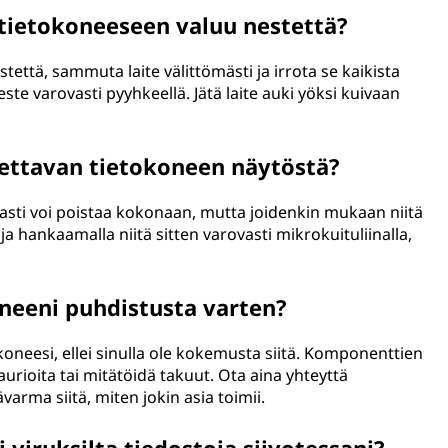
 tietokoneeseen valuu nestettä?
että, sammuta laite välittömästi ja irrota se kaikista
este varovasti pyyhkeellä. Jätä laite auki yöksi kuivaan
ettavan tietokoneen näytöstä?
asti voi poistaa kokonaan, mutta joidenkin mukaan niitä
 ja hankaamalla niitä sitten varovasti mikrokuituliinalla,
neeni puhdistusta varten?
koneesi, ellei sinulla ole kokemusta siitä. Komponenttien
urioita tai mitätöidä takuut. Ota aina yhteyttä
arma siitä, miten jokin asia toimii.