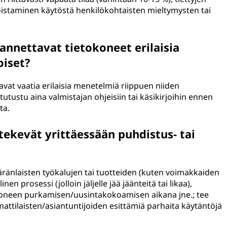
istaminen käytöstä henkilökohtaisten mieltymysten tai
annettavat tietokoneet erilaisia
oiset?
avat vaatia erilaisia menetelmiä riippuen niiden
tutustu aina valmistajan ohjeisiin tai käsikirjoihin ennen
ta.
 tekevät yrittäessään puhdistus- tai
vääränlaisten työkalujen tai tuotteiden (kuten voimakkaiden
en prosessi (jolloin jäljelle jää jäänteitä tai likaa),
koneen purkamisen/uusintakokoamisen aikana jne.; tee
ttilaisten/asiantuntijoiden esittämiä parhaita käytäntöjä