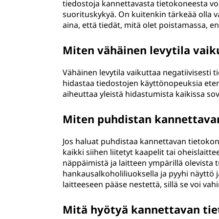
tiedostoja kannettavasta tietokoneesta voi
suorituskykyä. On kuitenkin tärkeää olla v
aina, että tiedät, mitä olet poistamassa, e
Miten vähäinen levytila vai
Vähäinen levytila vaikuttaa negatiivisesti
hidastaa tiedostojen käyttönopeuksia ete
aiheuttaa yleistä hidastumista kaikissa sov
Miten puhdistan kannettavan
Jos haluat puhdistaa kannettavan tietokone
kaikki siihen liitetyt kaapelit tai oheislait
näppäimistä ja laitteen ympärillä olevista 
hankausalkoholiliuoksella ja pyyhi näyttö j
laitteeseen pääse nestettä, sillä se voi va
Mitä hyötyä kannettavan tie