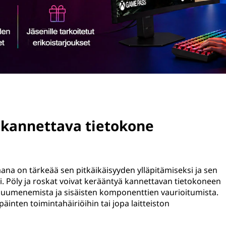
 kannettava tietokone
na on tärkeää sen pitkäikäisyyden ylläpitämiseksi ja sen
 Pöly ja roskat voivat kerääntyä kannettavan tietokoneen
likuumenemista ja sisäisten komponenttien vaurioitumista.
inten toimintahäiriöihin tai jopa laitteiston