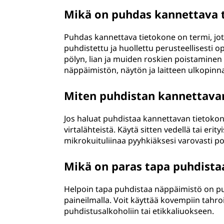
Mikä on puhdas kannettava 
Puhdas kannettava tietokone on termi, jo
puhdistettu ja huollettu perusteellisesti 
pölyn, lian ja muiden roskien poistamine
näppäimistön, näytön ja laitteen ulkopin
Miten puhdistan kannettava
Jos haluat puhdistaa kannettavan tietokone
virtalähteistä. Käytä sitten vedellä tai eri
mikrokuituliinaa pyyhkiäksesi varovasti poi
Mikä on paras tapa puhdista
Helpoin tapa puhdistaa näppäimistö on puh
paineilmalla. Voit käyttää kovempiin tahro
puhdistusalkoholiin tai etikkaliuokseen.