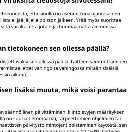
viruksilta tiedostoja siivotessani?
etokoneesta, että sinulla on asennettuna ajantasainen
ista ei jää jäljelle poiston jälkeen. Yritä myös suorittaa
la siltä varalta, että jotain jäi huomaamatta aiemmissa
n tietokoneen sen ollessa päällä?
hdistettavaksi sen ollessa päällä. Laitteen sammuttaminen
 varmistaa, ettet vahingoita vahingossa mitään sisäisiä
essin aikana.
sen lisäksi muuta, mikä voisi parantaa
tojen säännöllinen päivittäminen, kiintolevyjen määrityksen
oilla on suuria tietomääriä), tarpeettomien ohjelmien tai
maattisten päivitystoimintojen) poistaminen käytöstä, sen
riittävästi vapaata tilaa (vähintään 10-15 %), tiettyjen