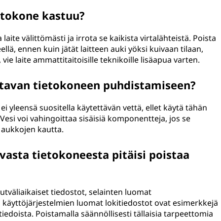
ietokone kastuu?
ite välittömästi ja irrota se kaikista virtalähteistä. Poista
llä, ennen kuin jätät laitteen auki yöksi kuivaan tilaan,
vie laite ammattitaitoisille teknikoille lisäapua varten.
ttavan tietokoneen puhdistamiseen?
 yleensä suositella käytettävän vettä, ellet käytä tähän
Vesi voi vahingoittaa sisäisiä komponentteja, jos se
 aukkojen kautta.
vasta tietokoneesta pitäisi poistaa
tväliaikaiset tiedostot, selainten luomat
 ja käyttöjärjestelmien luomat lokitiedostot ovat esimerkkejä
tiedoista. Poistamalla säännöllisesti tällaisia tarpeettomia