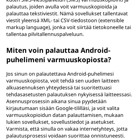
palautus, joiden avulla voit varmuuskopioida ja
palauttaa tekstiviestit. Nämä sovellukset tallentavat
viestit yleensä XML- tai CSV-tiedostoon (extensible
markup language), jonka voit siirtää tietokoneelle tai
tallentaa pilvitallennuspalveluun.
Miten voin palauttaa Android-
puhelimeni varmuuskopiosta?
Jos sinun on palautettava Android-puhelimesi
varmuuskopiosta, voit tehdä sen uuden laitteen
alkuasennuksen yhteydessä tai suoritettuasi
tehdasasetusten palautuksen nykyisessä laitteessasi.
Asennusprosessin aikana sinua pyydetään
kirjautumaan sisään Google-tililläsi, ja voit valita
varmuuskopioidun datan palauttamisen, mukaan
lukien sovellukset, sovellustiedot ja asetukset.
Varmista, että sinulla on vakaa internetyhteys, jotta
palautusprosessi voidaan suorittaa onnistuneesti.