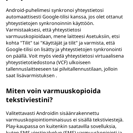
Android-puhelimesi synkronoi yhteystietosi
automaattisesti Google-tilisi kanssa, jos olet ottanut
yhteystietojen synkronoinnin käyttöön.
Varmistaaksesi, että yhteystietosi
varmuuskopioidaan, mene laitteesi Asetuksiin, etsi
kohta "Tilit" tai "Käyttäjät ja tilit" ja varmista, että
Google-tilisi on lisätty ja yhteystietojen synkronointi
on päällä. Voit myös viedä yhteystietosi virtuaalisena
yhteystietotiedostona (VCF) ulkoiseen
tallennuslaitteeseen tai pilvitallennustilaan, jolloin
saat lisävarmistuksen .
Miten voin varmuuskopioida
tekstiviestini?
Valitettavasti Androidin sisäänrakennettu
varmuuskopiointiominaisuus ei sisällä tekstiviestejä.
Play-kaupassa on kuitenkin saatavilla sovelluksia,
kuten SMS-viestipalvelun (SMS) varmuuskopiointi ja