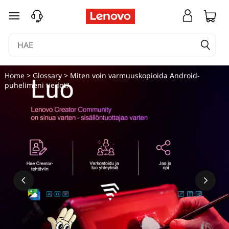
siirry pääsisältöön
Home
>
Glossary
> Miten voin varmuuskopioida Android-
puhelimeni tiedot?