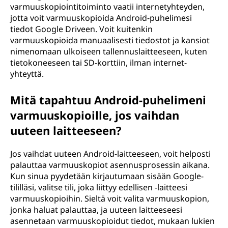
varmuuskopiointitoiminto vaatii internetyhteyden,
jotta voit varmuuskopioida Android-puhelimesi
tiedot Google Driveen. Voit kuitenkin
varmuuskopioida manuaalisesti tiedostot ja kansiot
nimenomaan ulkoiseen tallennuslaitteeseen, kuten
tietokoneeseen tai SD-korttiin, ilman internet-
yhteyttä.
Mitä tapahtuu Android-puhelimeni
varmuuskopioille, jos vaihdan
uuteen laitteeseen?
Jos vaihdat uuteen Android-laitteeseen, voit helposti
palauttaa varmuuskopiot asennusprosessin aikana.
Kun sinua pyydetään kirjautumaan sisään Google-
tililläsi, valitse tili, joka liittyy edellisen -laitteesi
varmuuskopioihin. Sieltä voit valita varmuuskopion,
jonka haluat palauttaa, ja uuteen laitteeseesi
asennetaan varmuuskopioidut tiedot, mukaan lukien