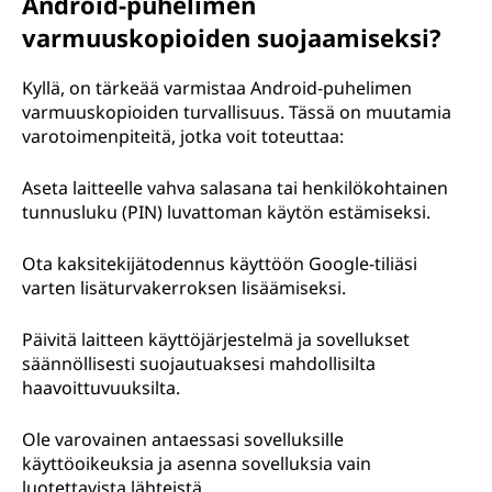
Android-puhelimen
varmuuskopioiden suojaamiseksi?
Kyllä, on tärkeää varmistaa Android-puhelimen
varmuuskopioiden turvallisuus. Tässä on muutamia
varotoimenpiteitä, jotka voit toteuttaa:
Aseta laitteelle vahva salasana tai henkilökohtainen
tunnusluku (PIN) luvattoman käytön estämiseksi.
Ota kaksitekijätodennus käyttöön Google-tiliäsi
varten lisäturvakerroksen lisäämiseksi.
Päivitä laitteen käyttöjärjestelmä ja sovellukset
säännöllisesti suojautuaksesi mahdollisilta
haavoittuvuuksilta.
Ole varovainen antaessasi sovelluksille
käyttöoikeuksia ja asenna sovelluksia vain
luotettavista lähteistä.