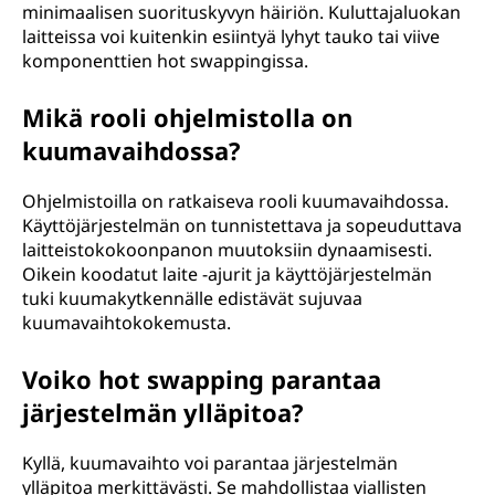
minimaalisen suorituskyvyn häiriön. Kuluttajaluokan
laitteissa voi kuitenkin esiintyä lyhyt tauko tai viive
komponenttien hot swappingissa.
Mikä rooli ohjelmistolla on
kuumavaihdossa?
Ohjelmistoilla on ratkaiseva rooli kuumavaihdossa.
Käyttöjärjestelmän on tunnistettava ja sopeuduttava
laitteistokokoonpanon muutoksiin dynaamisesti.
Oikein koodatut laite -ajurit ja käyttöjärjestelmän
tuki kuumakytkennälle edistävät sujuvaa
kuumavaihtokokemusta.
Voiko hot swapping parantaa
järjestelmän ylläpitoa?
Kyllä, kuumavaihto voi parantaa järjestelmän
ylläpitoa merkittävästi. Se mahdollistaa viallisten