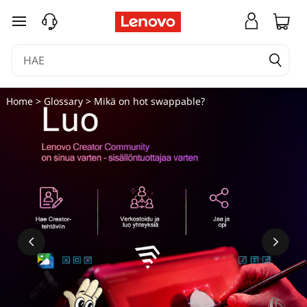
M
siirry pääsisältöön
i
t
ä
Home
>
Glossary
> Mikä on hot swappable?
t
a
r
k
o
i