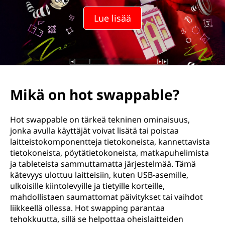
t
Lue lisää
t
a
a
h
Mikä on hot swappable?
o
Hot swappable on tärkeä tekninen ominaisuus,
t
jonka avulla käyttäjät voivat lisätä tai poistaa
laitteistokomponentteja tietokoneista, kannettavista
s
tietokoneista, pöytätietokoneista, matkapuhelimista
ja tableteista sammuttamatta järjestelmää. Tämä
w
kätevyys ulottuu laitteisiin, kuten USB-asemille,
ulkoisille kiintolevyille ja tietyille korteille,
a
mahdollistaen saumattomat päivitykset tai vaihdot
liikkeellä ollessa. Hot swapping parantaa
p
tehokkuutta, sillä se helpottaa oheislaitteiden