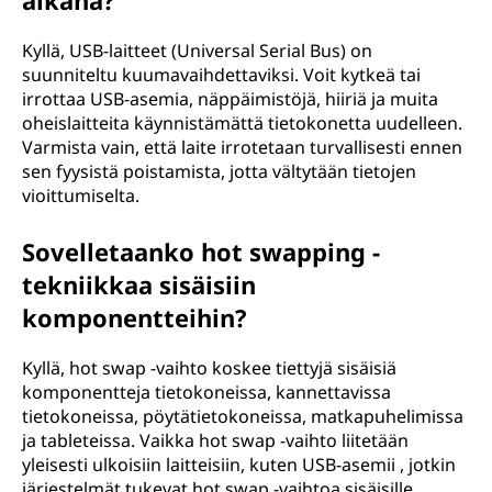
aikana?
Kyllä, USB-laitteet (Universal Serial Bus) on
suunniteltu kuumavaihdettaviksi. Voit kytkeä tai
irrottaa USB-asemia, näppäimistöjä, hiiriä ja muita
oheislaitteita käynnistämättä tietokonetta uudelleen.
Varmista vain, että laite irrotetaan turvallisesti ennen
sen fyysistä poistamista, jotta vältytään tietojen
vioittumiselta.
Sovelletaanko hot swapping -
tekniikkaa sisäisiin
komponentteihin?
Kyllä, hot swap -vaihto koskee tiettyjä sisäisiä
komponentteja tietokoneissa, kannettavissa
tietokoneissa, pöytätietokoneissa, matkapuhelimissa
ja tableteissa. Vaikka hot swap -vaihto liitetään
yleisesti ulkoisiin laitteisiin, kuten USB-asemii , jotkin
järjestelmät tukevat hot swap -vaihtoa sisäisille