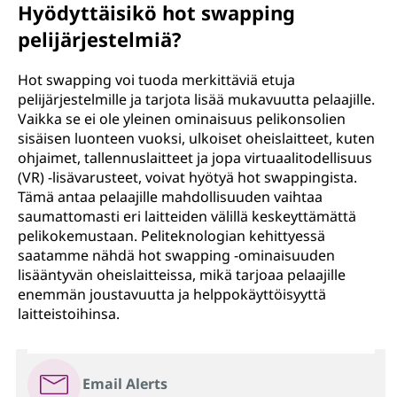
Hyödyttäisikö hot swapping
pelijärjestelmiä?
Hot swapping voi tuoda merkittäviä etuja
pelijärjestelmille ja tarjota lisää mukavuutta pelaajille.
Vaikka se ei ole yleinen ominaisuus pelikonsolien
sisäisen luonteen vuoksi, ulkoiset oheislaitteet, kuten
ohjaimet, tallennuslaitteet ja jopa virtuaalitodellisuus
(VR) -lisävarusteet, voivat hyötyä hot swappingista.
Tämä antaa pelaajille mahdollisuuden vaihtaa
saumattomasti eri laitteiden välillä keskeyttämättä
pelikokemustaan. Peliteknologian kehittyessä
saatamme nähdä hot swapping -ominaisuuden
lisääntyvän oheislaitteissa, mikä tarjoaa pelaajille
enemmän joustavuutta ja helppokäyttöisyyttä
laitteistoihinsa.
Email Alerts