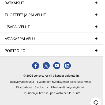
RATKAISUT
TUOTTEET JA PALVELUT
LISÄPALVELUT
ASIAKASPALVELU
PORTFOLIO
© 2026 Lenovo. Kaikki oikeudet pidätetään.
Yksityisyydensuoja
Evästeiden hyväksynnän työkalussamme
Käyttöehdot
Sivukartta
Ulkoinen lähetyskäytäntö
Orjuuden ja ihmiskaupan vastainen lausunto