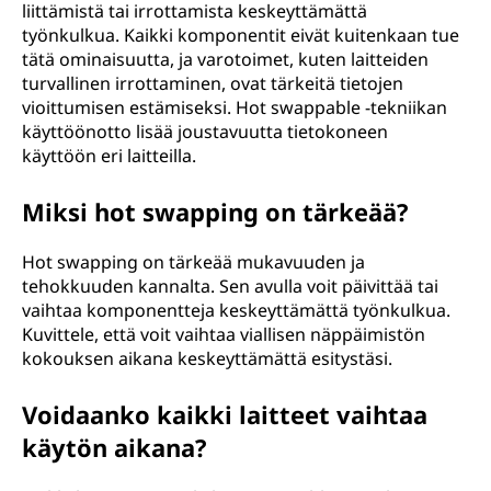
liittämistä tai irrottamista keskeyttämättä
p
työnkulkua. Kaikki komponentit eivät kuitenkaan tue
tätä ominaisuutta, ja varotoimet, kuten laitteiden
a
turvallinen irrottaminen, ovat tärkeitä tietojen
vioittumisen estämiseksi. Hot swappable -tekniikan
b
käyttöönotto lisää joustavuutta tietokoneen
käyttöön eri laitteilla.
l
Miksi hot swapping on tärkeää?
e
?
Hot swapping on tärkeää mukavuuden ja
tehokkuuden kannalta. Sen avulla voit päivittää tai
vaihtaa komponentteja keskeyttämättä työnkulkua.
Kuvittele, että voit vaihtaa viallisen näppäimistön
kokouksen aikana keskeyttämättä esitystäsi.
Voidaanko kaikki laitteet vaihtaa
käytön aikana?