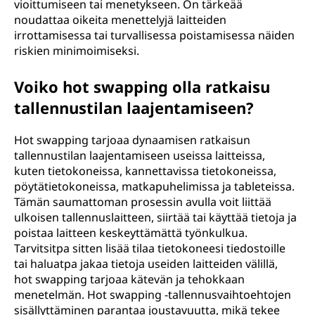
vioittumiseen tai menetykseen. On tärkeää
noudattaa oikeita menettelyjä laitteiden
irrottamisessa tai turvallisessa poistamisessa näiden
riskien minimoimiseksi.
Voiko hot swapping olla ratkaisu
tallennustilan laajentamiseen?
Hot swapping tarjoaa dynaamisen ratkaisun
tallennustilan laajentamiseen useissa laitteissa,
kuten tietokoneissa, kannettavissa tietokoneissa,
pöytätietokoneissa, matkapuhelimissa ja tableteissa.
Tämän saumattoman prosessin avulla voit liittää
ulkoisen tallennuslaitteen, siirtää tai käyttää tietoja ja
poistaa laitteen keskeyttämättä työnkulkua.
Tarvitsitpa sitten lisää tilaa tietokoneesi tiedostoille
tai haluatpa jakaa tietoja useiden laitteiden välillä,
hot swapping tarjoaa kätevän ja tehokkaan
menetelmän. Hot swapping -tallennusvaihtoehtojen
sisällyttäminen parantaa joustavuutta, mikä tekee