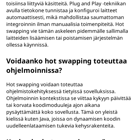
toisiinsa liittyviä käsitteitä. Plug and Play -tekniikan
avulla tietokone tunnistaa ja konfiguroi laitteet
automaattisesti, mikä mahdollistaa saumattoman
integroinnin ilman manuaalisia toimenpiteitä. Hot
swapping vie tämän askeleen pidemmälle sallimalla
laitteiden lisäämisen tai poistamisen järjestelmän
ollessa käynnissä.
Voidaanko hot swapping toteuttaa
ohjelmoinnissa?
Hot swapping voidaan toteuttaa
ohjelmistokehityksessä tietyissä sovelluksissa.
Ohjelmoinnin kontekstissa se viittaa kykyyn päivittää
tai korvata koodimoduuleja ajon aikana
pysäyttämättä koko sovellusta. Tämä on yleistä
kielissä kuten Java, joissa on dynaamisen koodin
uudelleenlataamisen tukevia kehysrakenteita.