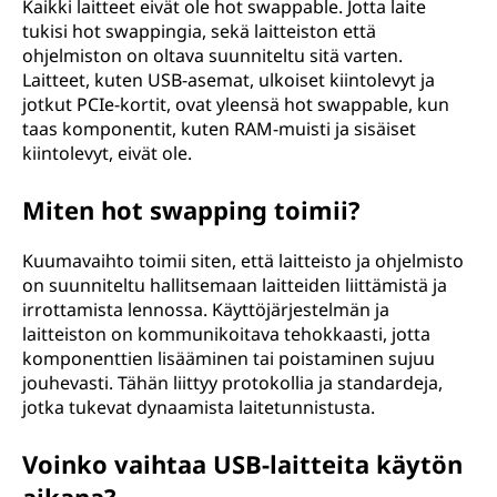
Kaikki laitteet eivät ole hot swappable. Jotta laite
tukisi hot swappingia, sekä laitteiston että
ohjelmiston on oltava suunniteltu sitä varten.
Laitteet, kuten USB-asemat, ulkoiset kiintolevyt ja
jotkut PCIe-kortit, ovat yleensä hot swappable, kun
taas komponentit, kuten RAM-muisti ja sisäiset
kiintolevyt, eivät ole.
Miten hot swapping toimii?
Kuumavaihto toimii siten, että laitteisto ja ohjelmisto
on suunniteltu hallitsemaan laitteiden liittämistä ja
irrottamista lennossa. Käyttöjärjestelmän ja
laitteiston on kommunikoitava tehokkaasti, jotta
komponenttien lisääminen tai poistaminen sujuu
jouhevasti. Tähän liittyy protokollia ja standardeja,
jotka tukevat dynaamista laitetunnistusta.
Voinko vaihtaa USB-laitteita käytön