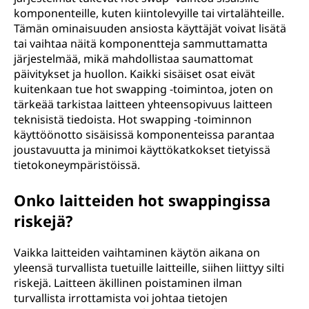
komponenteille, kuten kiintolevyille tai virtalähteille.
Tämän ominaisuuden ansiosta käyttäjät voivat lisätä
tai vaihtaa näitä komponentteja sammuttamatta
järjestelmää, mikä mahdollistaa saumattomat
päivitykset ja huollon. Kaikki sisäiset osat eivät
kuitenkaan tue hot swapping -toimintoa, joten on
tärkeää tarkistaa laitteen yhteensopivuus laitteen
teknisistä tiedoista. Hot swapping -toiminnon
käyttöönotto sisäisissä komponenteissa parantaa
joustavuutta ja minimoi käyttökatkokset tietyissä
tietokoneympäristöissä.
Onko laitteiden hot swappingissa
riskejä?
Vaikka laitteiden vaihtaminen käytön aikana on
yleensä turvallista tuetuille laitteille, siihen liittyy silti
riskejä. Laitteen äkillinen poistaminen ilman
turvallista irrottamista voi johtaa tietojen