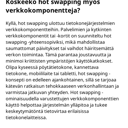
Koskeeko hot swapping myös
verkkokomponentteja?
Kyllä, hot swapping ulottuu tietokonejärjestelmien
verkkokomponentteihin. Palvelimien ja kytkinten
verkkokomponentit tai -kortit on suunniteltu hot
swapping -yhteensopiviksi, mikä mahdollistaa
saumattomat päivitykset tai vaihdot häiritsemättä
verkon toimintaa. Tämä parantaa joustavuutta ja
minimoi kriittisten ympäristöjen käyttökatkokset.
Olipa kyseessä pöytätietokone, kannettava
tietokone, mobiililaite tai tabletti, hot swapping -
konsepti on edelleen ajankohtainen, sillä se tarjoaa
kätevän ratkaisun tehokkaaseen verkonhallintaan ja
varmistaa jatkuvan yhteyden. Hot swapping -
ominaisuudella varustettujen verkkokomponenttien
käyttö helpottaa järjestelmän ylläpitoa ja tukee
keskeytymätöntä tietovirtaa erilaisissa
tietokonelaitteissa.